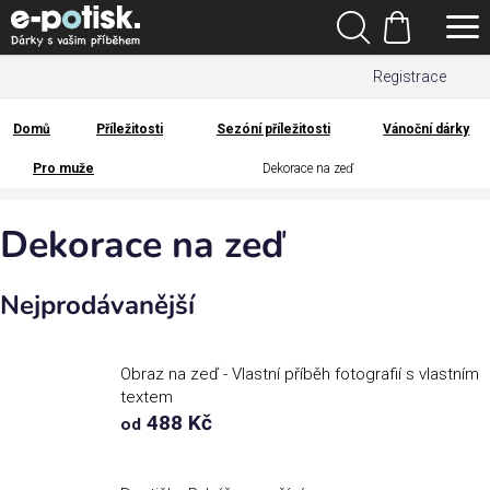
Přejít
Hledat
na
Nákupní
obsah
Registrace
košík
Den
otců
Domů
Příležitosti
Sezóní příležitosti
Vánoční dárky
Domů
Pro muže
Dekorace na zeď
Kategorie
Dekorace na zeď
Dárek
pro
Nejprodávanější
Rodina
/
Láska
Obraz na zeď - Vlastní příběh fotografií s vlastním
textem
488 Kč
od
Povolání,
zájmy a
sport