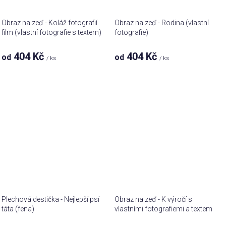
Obraz na zeď - Koláž fotografií
Obraz na zeď - Rodina (vlastní
film (vlastní fotografie s textem)
fotografie)
404 Kč
404 Kč
od
od
/ ks
/ ks
Plechová destička - Nejlepší psí
Obraz na zeď - K výročí s
táta (fena)
vlastními fotografiemi a textem