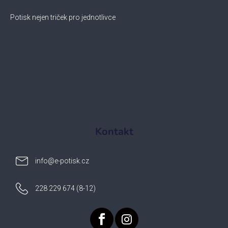
Potisk nejen triček pro jednotlivce
Kontakt
info
@
e-potisk.cz
228 229 674 (8-12)