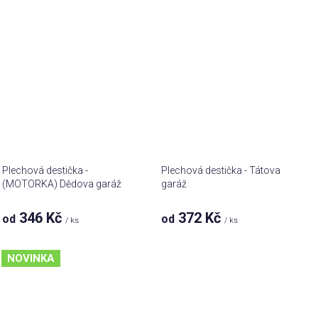
Plechová destička -
Plechová destička - Tátova
(MOTORKA) Dědova garáž
garáž
Průměrné
346 Kč
372 Kč
od
od
/ ks
/ ks
hodnocení
produktu
je
NOVINKA
5,0
z 5
hvězdiček.