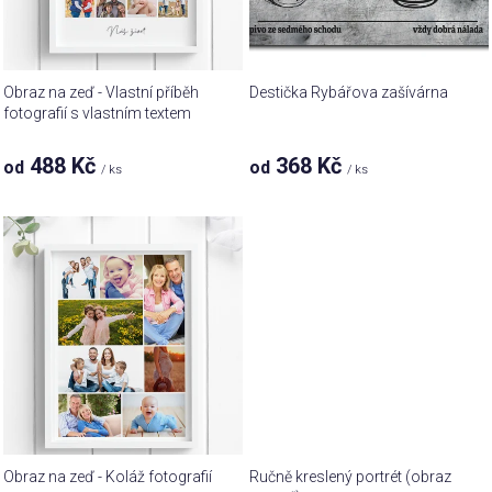
r
ů
o
d
u
Obraz na zeď - Vlastní příběh
Destička Rybářova zašívárna
k
fotografií s vlastním textem
t
488 Kč
368 Kč
od
od
ů
/ ks
/ ks
Obraz na zeď - Koláž fotografií
Ručně kreslený portrét (obraz