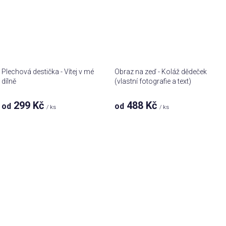
Plechová destička - Vítej v mé
Obraz na zeď - Koláž dědeček
dílně
(vlastní fotografie a text)
299 Kč
488 Kč
od
od
/ ks
/ ks