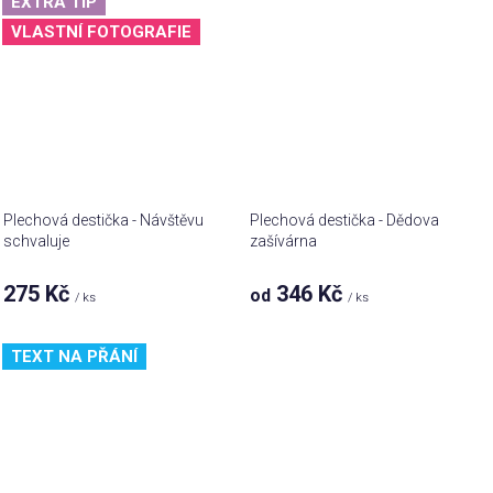
EXTRA TIP
VLASTNÍ FOTOGRAFIE
Plechová destička - Návštěvu
Plechová destička - Dědova
schvaluje
zašívárna
275 Kč
346 Kč
od
/ ks
/ ks
TEXT NA PŘÁNÍ