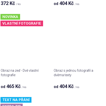
372 Kč
404 Kč
od
/ ks
/ ks
NOVINKA
VLASTNÍ FOTOGRAFIE
Obraz na zeď - Dvě vlastní
Obraz s jednou fotografií a
fotografie
dvěma texty
465 Kč
404 Kč
od
od
/ ks
/ ks
TEXT NA PŘÁNÍ