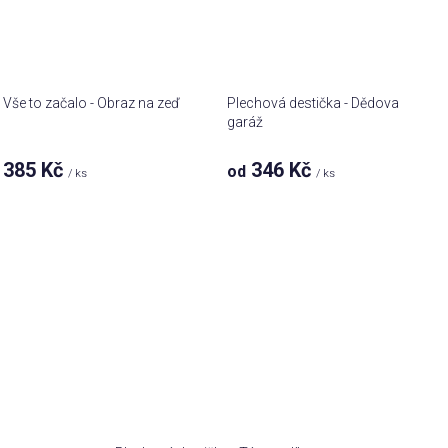
Vše to začalo - Obraz na zeď
Plechová destička - Dědova
garáž
Průměrné
385 Kč
346 Kč
od
/ ks
/ ks
hodnocení
produktu
je
5,0
z 5
hvězdiček.