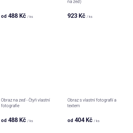
na zeď)
488 Kč
923 Kč
od
/ ks
/ ks
Obraz na zeď - Čtyři vlastní
Obraz s vlastní fotografií a
fotografie
textem
488 Kč
404 Kč
od
od
/ ks
/ ks