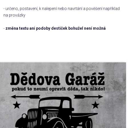
- určeno, postavení, k nalepení nebo navrtání a pověšení například
Příležitosti
na provázky
-
změna textu ani podoby destiček bohužel není možná
Domácnost
Kolekce
Oblečení
Přihlášení