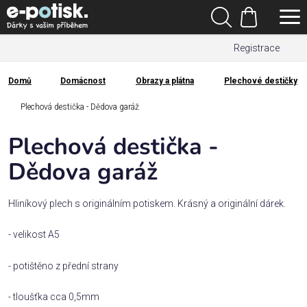
Přejít
Hledat
na
Nákupní
obsah
Registrace
košík
Den
otců
Domů
Domácnost
Obrazy a plátna
Plechové destičky
Domů
Kategorie
Plechová destička - Dědova garáž
Plechová destička -
Dárek
pro
Dědova garáž
Rodina
Hliníkový plech s originálním potiskem. Krásný a originální dárek.
/
Láska
- velikost A5
- potištěno z přední strany
Povolání,
zájmy a
sport
- tloušťka cca 0,5mm