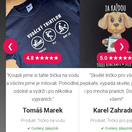
❮
❯
4.8 ★★★★★
5.0 ★★★★★
"Koupili jsme si tahle trička na vodu
"Skvělé tričko pro v
a všichni jsme je milovali. Pohodlné,
pejskaře, vypadá skvěle, 
odolné a vydrží i po několika
i po mnoha praních. Do
vypráních."
všem!"
Tomáš Marek
Karel Zahrad
Produkt: Tričko na vodu
Produkt: Tričko pro pe
✔ Ověřený zákazník
✔ Ověřený zákazník