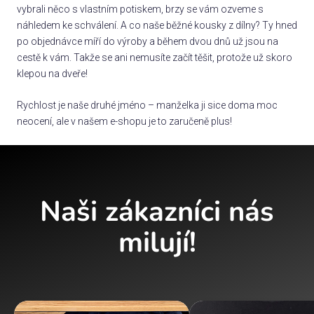
vybrali něco s vlastním potiskem, brzy se vám ozveme s
náhledem ke schválení. A co naše běžné kousky z dílny? Ty hned
po objednávce míří do výroby a během dvou dnů už jsou na
cestě k vám. Takže se ani nemusíte začít těšit, protože už skoro
klepou na dveře!
Rychlost je naše druhé jméno – manželka ji sice doma moc
neocení, ale v našem e-shopu je to zaručeně plus!
Naši zákazníci nás
milují!