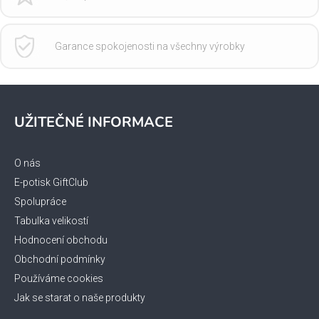
Garance spokojenosti na všechny výrobky
Z
á
UŽITEČNÉ INFORMACE
p
a
t
O nás
í
E-potisk GiftClub
Spolupráce
Tabulka velikostí
Hodnocení obchodu
Obchodní podmínky
Používáme cookies
Jak se starat o naše produkty