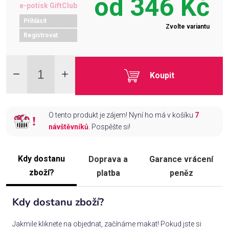
od
346 Kč
e-potisk GiftClub
Přihlásit
Zvolte variantu
Registrovat
Koupit
O tento produkt je zájem! Nyní ho má v košíku
7
návštěvníků
. Pospěšte si!
Kdy dostanu
Doprava a
Garance vrácení
zboží?
platba
peněz
Kdy dostanu zboží?
Jakmile kliknete na objednat, začínáme makat! Pokud jste si