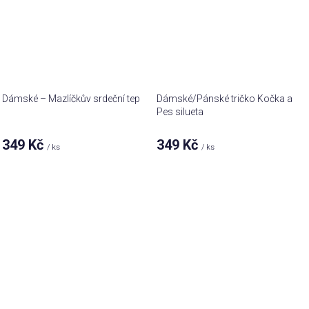
Dámské – Mazlíčkův srdeční tep
Dámské/Pánské tričko Kočka a
Pes silueta
349 Kč
349 Kč
/ ks
/ ks