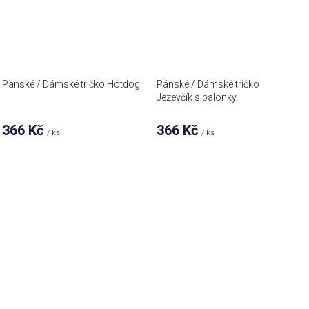
Pánské / Dámské tričko Hotdog
Pánské / Dámské tričko
Jezevčík s balonky
366 Kč
366 Kč
/ ks
/ ks