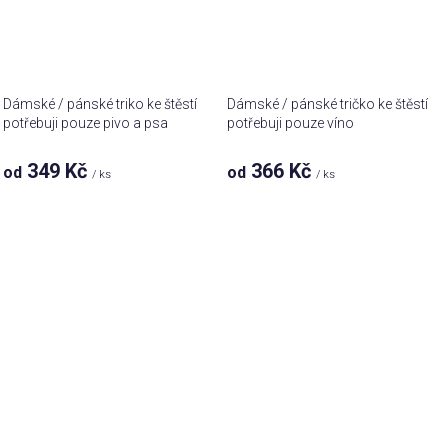
Dámské / pánské triko ke štěstí
Dámské / pánské tričko ke štěstí
potřebuji pouze pivo a psa
potřebuji pouze víno
349 Kč
366 Kč
od
od
/ ks
/ ks