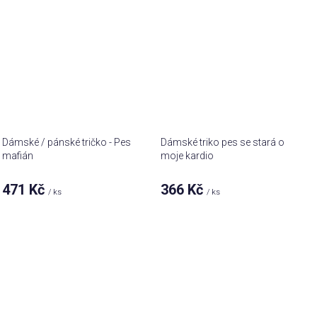
Dámské / pánské tričko - Pes
Dámské triko pes se stará o
mafián
moje kardio
471 Kč
366 Kč
/ ks
/ ks