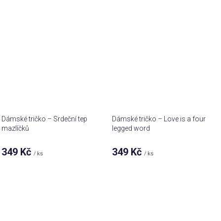
Dámské tričko – Srdeční tep
Dámské tričko – Love is a four
mazlíčků
legged word
349 Kč
349 Kč
/ ks
/ ks