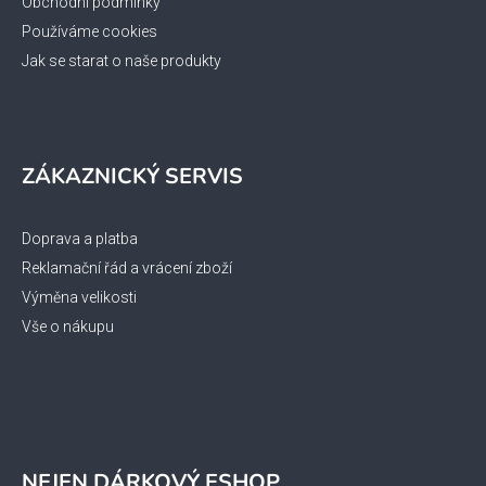
Obchodní podmínky
v
ý
Používáme cookies
p
Jak se starat o naše produkty
i
s
u
ZÁKAZNICKÝ SERVIS
Doprava a platba
Reklamační řád a vrácení zboží
Výměna velikosti
Vše o nákupu
NEJEN DÁRKOVÝ ESHOP