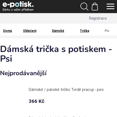
Přejít
Hledat
na
Nákupní
obsah
Registrace
košík
Den
otců
Domů
Oblečení
Dámské
Trička
Psi
Domů
Kategorie
Dámská trička s potiskem -
Psi
Dárek
pro
Nejprodávanější
Rodina
/
Láska
Dámské / pánské tričko Tvrdě pracuji - pes
366 Kč
Povolání,
zájmy a
sport