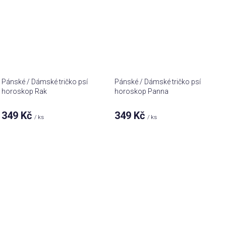
Pánské / Dámské tričko psí
Pánské / Dámské tričko psí
horoskop Rak
horoskop Panna
349 Kč
349 Kč
/ ks
/ ks