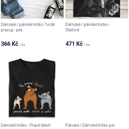
r
ů
o
d
u
Dámské / pánské tričko Tvrdě
Dámské / pánské tričko -
k
pracuji - pes
Staford
t
366 Kč
471 Kč
ů
/ ks
/ ks
Dámské tričko - Pravé štěstí
Pánské / Dámské tričko psí