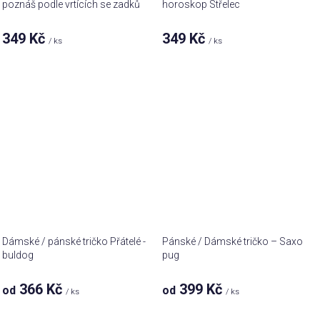
poznáš podle vrtících se zadků
horoskop Střelec
349 Kč
349 Kč
/ ks
/ ks
Dámské / pánské tričko Přátelé -
Pánské / Dámské tričko – Saxo
buldog
pug
366 Kč
399 Kč
od
od
/ ks
/ ks