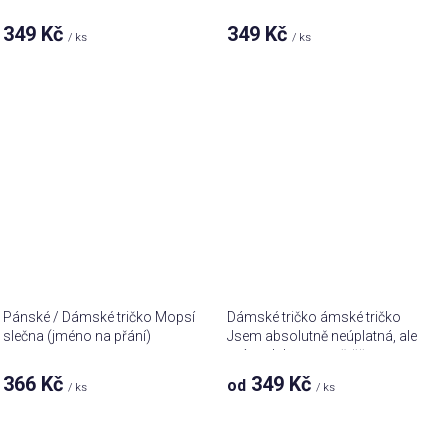
zdarma
349 Kč
349 Kč
/ ks
/ ks
Pánské / Dámské tričko Mopsí
Dámské tričko ámské tričko
slečna (jméno na přání)
Jsem absolutně neúplatná, ale
mám slabost pro štěňata a
čokoládu
366 Kč
349 Kč
od
/ ks
/ ks