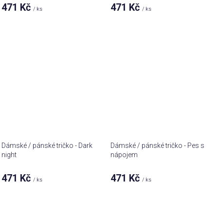
471 Kč
471 Kč
/ ks
/ ks
Dámské / pánské tričko - Dark
Dámské / pánské tričko - Pes s
night
nápojem
471 Kč
471 Kč
/ ks
/ ks