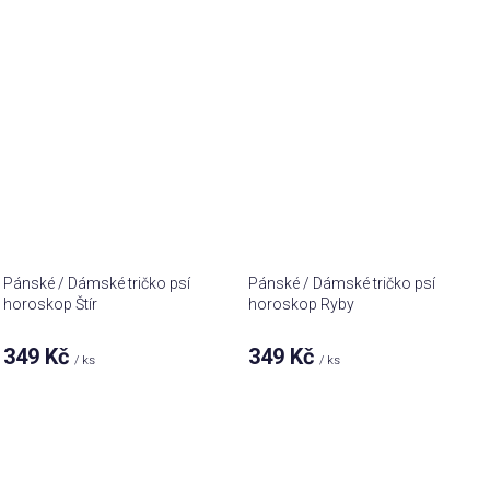
Pánské / Dámské tričko psí
Pánské / Dámské tričko psí
horoskop Štír
horoskop Ryby
349 Kč
349 Kč
/ ks
/ ks