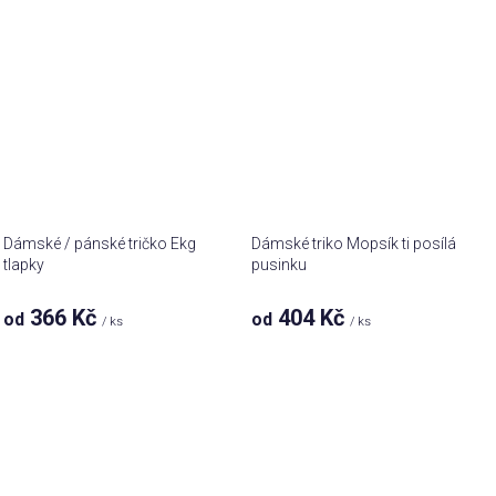
Dámské / pánské tričko Ekg
Dámské triko Mopsík ti posílá
tlapky
pusinku
366 Kč
404 Kč
od
od
/ ks
/ ks