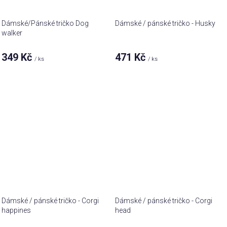
Dámské/Pánské tričko Dog
Dámské / pánské tričko - Husky
walker
349 Kč
471 Kč
/ ks
/ ks
Dámské / pánské tričko - Corgi
Dámské / pánské tričko - Corgi
happines
head