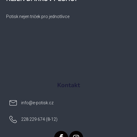
Potisk nejen triček pro jednotlivce
Kontakt
info
@
e-potisk.cz
228 229 674 (8-12)