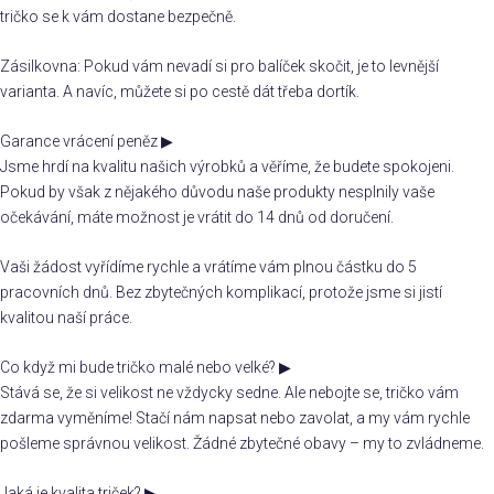
tričko se k vám dostane bezpečně.
Zásilkovna: Pokud vám nevadí si pro balíček skočit, je to levnější
varianta. A navíc, můžete si po cestě dát třeba dortík.
Garance vrácení peněz
▶
Jsme hrdí na kvalitu našich výrobků a věříme, že budete spokojeni.
Pokud by však z nějakého důvodu naše produkty nesplnily vaše
očekávání, máte možnost je vrátit do 14 dnů od doručení.
Vaši žádost vyřídíme rychle a vrátíme vám plnou částku do 5
pracovních dnů. Bez zbytečných komplikací, protože jsme si jistí
kvalitou naší práce.
Co když mi bude tričko malé nebo velké?
▶
Stává se, že si velikost ne vždycky sedne. Ale nebojte se, tričko vám
zdarma vyměníme! Stačí nám napsat nebo zavolat, a my vám rychle
pošleme správnou velikost. Žádné zbytečné obavy – my to zvládneme.
Jaká je kvalita triček?
▶