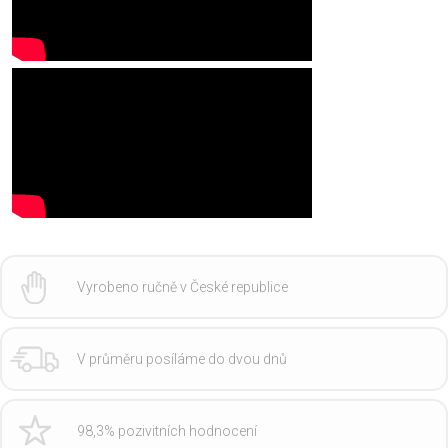
Vyrobeno ručně v České republice
V průměru posíláme do dvou dnů
98,3% pozivitních hodnocení