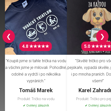
❮
❯
4.8 ★★★★★
5.0 ★★★★★
"Koupili jsme si tahle trička na vodu
"Skvělé tričko pro v
a všichni jsme je milovali. Pohodlné,
pejskaře, vypadá skvěle, 
odolné a vydrží i po několika
i po mnoha praních. Do
vypráních."
všem!"
Tomáš Marek
Karel Zahrad
Produkt: Tričko na vodu
Produkt: Tričko pro pe
✔ Ověřený zákazník
✔ Ověřený zákazník