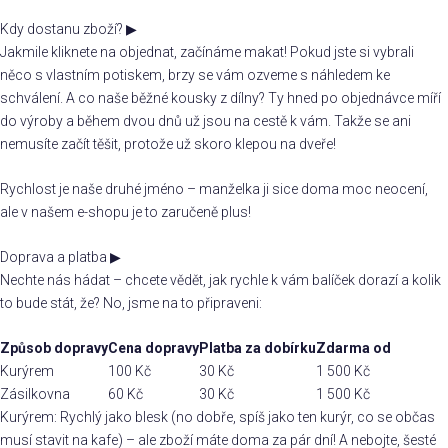
Kdy dostanu zboží?
▶
Jakmile kliknete na objednat, začínáme makat! Pokud jste si vybrali
něco s vlastním potiskem, brzy se vám ozveme s náhledem ke
schválení. A co naše běžné kousky z dílny? Ty hned po objednávce míří
do výroby a během dvou dnů už jsou na cestě k vám. Takže se ani
nemusíte začít těšit, protože už skoro klepou na dveře!
Rychlost je naše druhé jméno – manželka ji sice doma moc neocení,
ale v našem e-shopu je to zaručeně plus!
Doprava a platba
▶
Nechte nás hádat – chcete vědět, jak rychle k vám balíček dorazí a kolik
to bude stát, že? No, jsme na to připraveni:
Způsob dopravy
Cena dopravy
Platba za dobírku
Zdarma od
Kurýrem
100 Kč
30 Kč
1 500 Kč
Zásilkovna
60 Kč
30 Kč
1 500 Kč
Kurýrem: Rychlý jako blesk (no dobře, spíš jako ten kurýr, co se občas
musí stavit na kafe) – ale zboží máte doma za pár dní! A nebojte, šesté