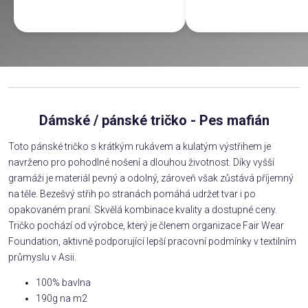
Dámské / pánské tričko - Pes mafián
Toto pánské tričko s krátkým rukávem a kulatým výstřihem je
navrženo pro pohodlné nošení a dlouhou životnost. Díky vyšší
gramáži je materiál pevný a odolný, zároveň však zůstává příjemný
na těle. Bezešvý střih po stranách pomáhá udržet tvar i po
opakovaném praní. Skvělá kombinace kvality a dostupné ceny.
Tričko pochází od výrobce, který je členem organizace Fair Wear
Foundation, aktivně podporující lepší pracovní podmínky v textilním
průmyslu v Asii.
100% bavlna
190g na m2