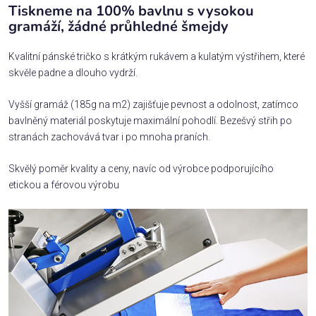
Tiskneme na 100% bavlnu s vysokou
gramáží, žádné průhledné šmejdy
Kvalitní pánské tričko s krátkým rukávem a kulatým výstřihem, které
skvěle padne a dlouho vydrží.
Vyšší gramáž (185g na m2) zajišťuje pevnost a odolnost, zatímco
bavlněný materiál poskytuje maximální pohodlí. Bezešvý střih po
stranách zachovává tvar i po mnoha praních.
Skvělý poměr kvality a ceny, navíc od výrobce podporujícího
etickou a férovou výrobu