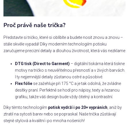
Proč právě naše trička?
Představte si tričko, které si oblíbíte a budete nosit znovu a znovu –
stále skvěle vypadá! Díky moderním technologiím potisku
zaručujeme precizní detaily a dlouhou životnost, která vás nezklame
DTG tisk (Direct to Garment)
– digitální tiskárna která tiskne
motivy na tričko s neuvěřitelnou přesností a v živých barvách.
I ty nejjemnější detaily zůstanou ostré a působivé.
Flex fólie
se zažehluje při 175 °C a je tak odolná, že zvládne
desítky praní. Perfektně se hodí pro nápisy, texty a řezanou
grafiku, takže váš design bude vždy čitelný a kontrastní.
Díky těmto technologiím
potisk vydrží i po 20+ vypráních
, aniž by
ztratil na sytosti barev nebo se popraskal. Naše trička zůstávají
stejně stylová a kvalitní i po mnoha nošeních!