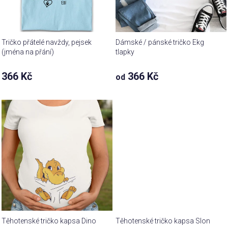
Tričko přátelé navždy, pejsek
Dámské / pánské tričko Ekg
(jména na přání)
tlapky
Průměrné
366 Kč
366 Kč
od
hodnocení
produktu
je
4,9
z 5
hvězdiček.
Těhotenské tričko kapsa Dino
Těhotenské tričko kapsa Slon