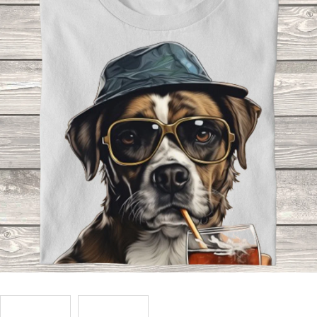
Příležitosti
Domácnost
Kolekce
Oblečení
Přihlášení