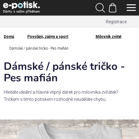
Přejít
Hledat
na
Nákupní
obsah
Registrace
košík
Den
otců
Domů
Povolání, zájmy a sport
Milovník zvířat
Domů
Kategorie
Dámské / pánské tričko - Pes mafián
Dámské / pánské tričko -
Dárek
pro
Pes mafián
Rodina
Hledáte ideální a hlavně vtipný dárek pro milovníka zvířátek?
/
Tričkem s tímto potiskem rozhodně neuděláte chybu.
Láska
Povolání,
zájmy a
sport