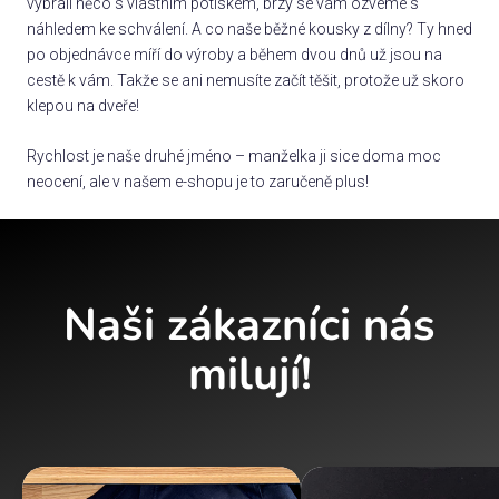
vybrali něco s vlastním potiskem, brzy se vám ozveme s
náhledem ke schválení. A co naše běžné kousky z dílny? Ty hned
po objednávce míří do výroby a během dvou dnů už jsou na
cestě k vám. Takže se ani nemusíte začít těšit, protože už skoro
klepou na dveře!
Rychlost je naše druhé jméno – manželka ji sice doma moc
neocení, ale v našem e-shopu je to zaručeně plus!
Naši zákazníci nás
milují!