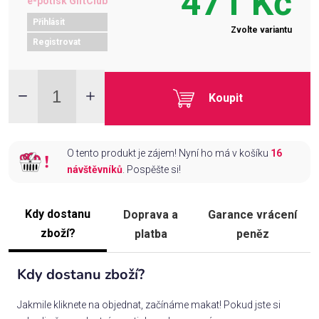
471 Kč
e-potisk GiftClub
Přihlásit
Zvolte variantu
Registrovat
Koupit
O tento produkt je zájem! Nyní ho má v košíku
16
návštěvníků
. Pospěšte si!
Kdy dostanu
Doprava a
Garance vrácení
zboží?
platba
peněz
Kdy dostanu zboží?
Jakmile kliknete na objednat, začínáme makat! Pokud jste si