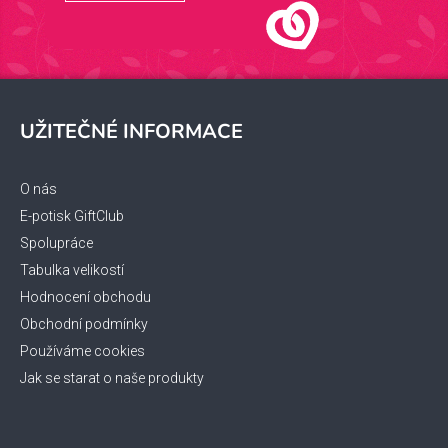
Z
á
UŽITEČNÉ INFORMACE
p
a
t
O nás
í
E-potisk GiftClub
Spolupráce
Tabulka velikostí
Hodnocení obchodu
Obchodní podmínky
Používáme cookies
Jak se starat o naše produkty