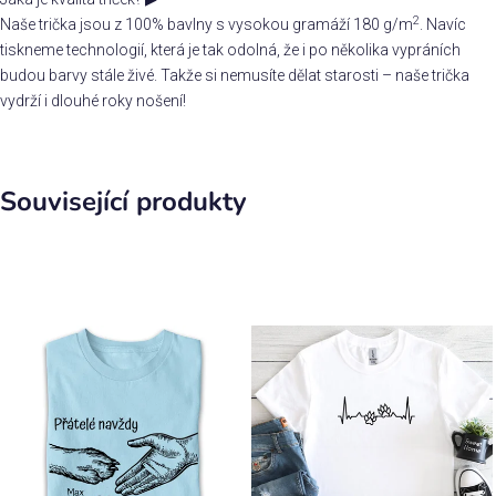
2
Naše trička jsou z 100% bavlny s vysokou gramáží 180 g/m
. Navíc
tiskneme technologií, která je tak odolná, že i po několika vypráních
budou barvy stále živé. Takže si nemusíte dělat starosti – naše trička
vydrží i dlouhé roky nošení!
Související produkty