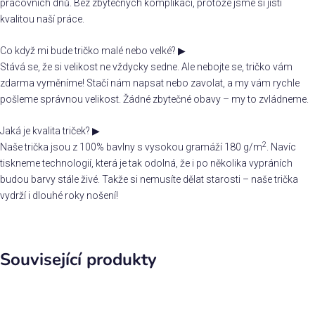
pracovních dnů. Bez zbytečných komplikací, protože jsme si jistí
kvalitou naší práce.
Co když mi bude tričko malé nebo velké?
▶
Stává se, že si velikost ne vždycky sedne. Ale nebojte se, tričko vám
zdarma vyměníme! Stačí nám napsat nebo zavolat, a my vám rychle
pošleme správnou velikost. Žádné zbytečné obavy – my to zvládneme.
Jaká je kvalita triček?
▶
2
Naše trička jsou z 100% bavlny s vysokou gramáží 180 g/m
. Navíc
tiskneme technologií, která je tak odolná, že i po několika vypráních
budou barvy stále živé. Takže si nemusíte dělat starosti – naše trička
vydrží i dlouhé roky nošení!
Související produkty