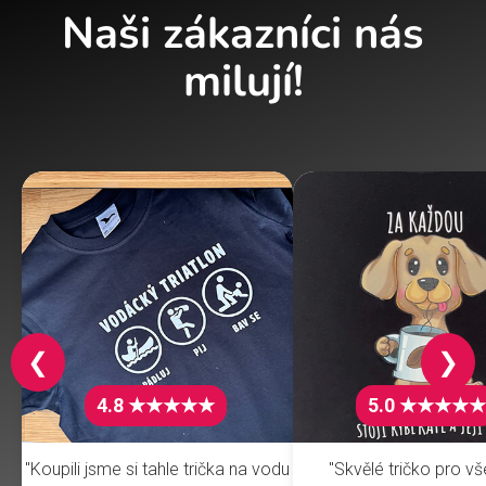
Naši zákazníci nás
milují!
❮
❯
4.8 ★★★★★
5.0 ★★★★★
"Koupili jsme si tahle trička na vodu
"Skvělé tričko pro v