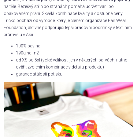
na těle. Bezešvý střih po stranách pomáhá udržet tvar i po
opakovaném praní. Skvělá kombinace kvality a dostupné ceny.
Tričko pochází od výrobce, který je členem organizace Fair Wear
Foundation, aktivně podporující lepší pracovní podmínky v textilním
průmyslu v Asii.
100% bavlna
190g na m2
od XS po 5xl (velké velikosti jen v některých barvách, nutno
ověřit zvolením kombinace v detailu produktu)
garance stálosti potisku