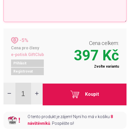
-5%
Cena celkem:
Cena pro členy
397 Kč
e-potisk GiftClub
Přihlásit
Zvolte variantu
Registrovat
Koupit
O tento produkt je zájem! Nyní ho má v košíku
8
návštěvníků
. Pospěšte si!