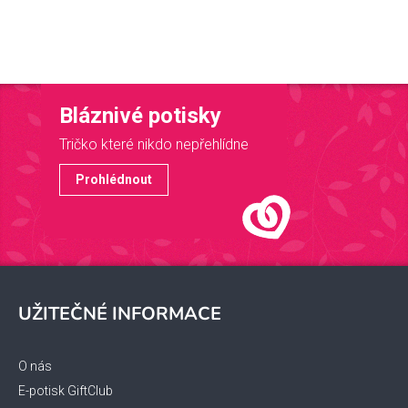
Bláznivé potisky
Tričko které nikdo nepřehlídne
Prohlédnout
Z
á
UŽITEČNÉ INFORMACE
p
a
t
O nás
í
E-potisk GiftClub