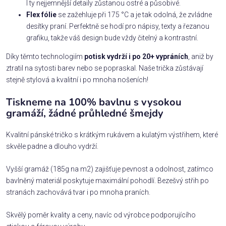
I ty nejjemnější detaily zůstanou ostré a působivé.
Flex fólie
se zažehluje při 175 °C a je tak odolná, že zvládne
desítky praní. Perfektně se hodí pro nápisy, texty a řezanou
grafiku, takže váš design bude vždy čitelný a kontrastní.
Díky těmto technologiím
potisk vydrží i po 20+ vypráních
, aniž by
ztratil na sytosti barev nebo se popraskal. Naše trička zůstávají
stejně stylová a kvalitní i po mnoha nošeních!
Tiskneme na 100% bavlnu s vysokou
gramáží, žádné průhledné šmejdy
Kvalitní pánské tričko s krátkým rukávem a kulatým výstřihem, které
skvěle padne a dlouho vydrží.
Vyšší gramáž (185g na m2) zajišťuje pevnost a odolnost, zatímco
bavlněný materiál poskytuje maximální pohodlí. Bezešvý střih po
stranách zachovává tvar i po mnoha praních.
Skvělý poměr kvality a ceny, navíc od výrobce podporujícího