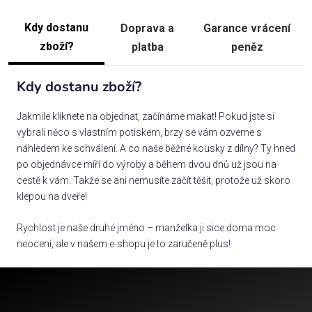
Kdy dostanu
Doprava a
Garance vrácení
zboží?
platba
peněz
Kdy dostanu zboží?
Jakmile kliknete na objednat, začínáme makat! Pokud jste si
vybrali něco s vlastním potiskem, brzy se vám ozveme s
náhledem ke schválení. A co naše běžné kousky z dílny? Ty hned
po objednávce míří do výroby a během dvou dnů už jsou na
cestě k vám. Takže se ani nemusíte začít těšit, protože už skoro
klepou na dveře!
Rychlost je naše druhé jméno – manželka ji sice doma moc
neocení, ale v našem e-shopu je to zaručeně plus!