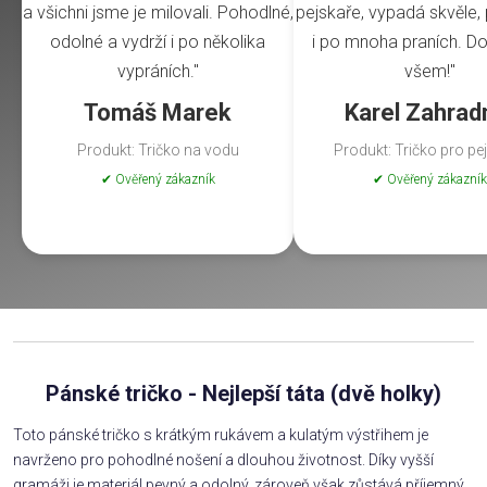
a všichni jsme je milovali. Pohodlné,
pejskaře, vypadá skvěle, 
odolné a vydrží i po několika
i po mnoha praních. Do
vypráních."
všem!"
Tomáš Marek
Karel Zahrad
Produkt: Tričko na vodu
Produkt: Tričko pro pe
✔ Ověřený zákazník
✔ Ověřený zákazník
Pánské tričko - Nejlepší táta (dvě holky)
Toto pánské tričko s krátkým rukávem a kulatým výstřihem je
navrženo pro pohodlné nošení a dlouhou životnost. Díky vyšší
gramáži je materiál pevný a odolný, zároveň však zůstává příjemný