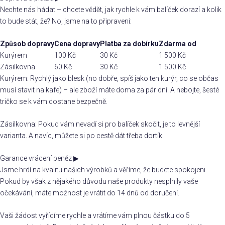
Nechte nás hádat – chcete vědět, jak rychle k vám balíček dorazí a kolik
to bude stát, že? No, jsme na to připraveni:
Způsob dopravy
Cena dopravy
Platba za dobírku
Zdarma od
Kurýrem
100 Kč
30 Kč
1 500 Kč
Zásilkovna
60 Kč
30 Kč
1 500 Kč
Kurýrem: Rychlý jako blesk (no dobře, spíš jako ten kurýr, co se občas
musí stavit na kafe) – ale zboží máte doma za pár dní! A nebojte, šesté
tričko se k vám dostane bezpečně.
Zásilkovna: Pokud vám nevadí si pro balíček skočit, je to levnější
varianta. A navíc, můžete si po cestě dát třeba dortík.
Garance vrácení peněz
▶
Jsme hrdí na kvalitu našich výrobků a věříme, že budete spokojeni.
Pokud by však z nějakého důvodu naše produkty nesplnily vaše
očekávání, máte možnost je vrátit do 14 dnů od doručení.
Vaši žádost vyřídíme rychle a vrátíme vám plnou částku do 5