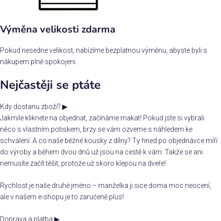
Výměna velikosti zdarma
Pokud nesedne velikost, nabízíme bezplatnou výměnu, abyste byli s
nákupem plně spokojeni.
Nejčastěji se ptáte
Kdy dostanu zboží?
▶
Jakmile kliknete na objednat, začínáme makat! Pokud jste si vybrali
něco s vlastním potiskem, brzy se vám ozveme s náhledem ke
schválení. A co naše běžné kousky z dílny? Ty hned po objednávce míří
do výroby a během dvou dnů už jsou na cestě k vám. Takže se ani
nemusíte začít těšit, protože už skoro klepou na dveře!
Rychlost je naše druhé jméno – manželka ji sice doma moc neocení,
ale v našem e-shopu je to zaručeně plus!
Doprava a platba
▶