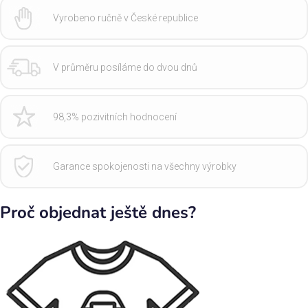
Vyrobeno ručně v České republice
V průměru posíláme do dvou dnů
98,3% pozivitních hodnocení
Garance spokojenosti na všechny výrobky
Proč objednat ještě dnes?