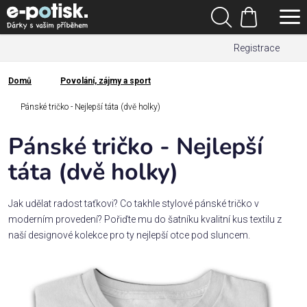
Přejít
Hledat
na
Nákupní
obsah
Registrace
košík
Den
otců
Domů
Povolání, zájmy a sport
Domů
Kategorie
Pánské tričko - Nejlepší táta (dvě holky)
Pánské tričko - Nejlepší
Dárek
pro
táta (dvě holky)
Rodina
Jak udělat radost taťkovi? Co takhle stylové pánské tričko v
/
moderním provedení? Pořiďte mu do šatníku kvalitní kus textilu z
Láska
naší designové kolekce pro ty nejlepší otce pod sluncem.
Povolání,
zájmy a
sport