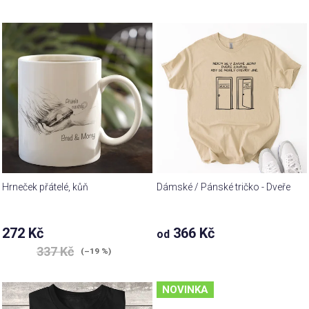
Hrneček přátelé, kůň
Dámské / Pánské tričko - Dveře
272 Kč
366 Kč
od
337 Kč
(–19 %)
NOVINKA