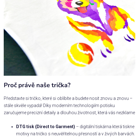
Proč právě naše trička?
Představte si tričko, které si oblíbíte a budete nosit znovu a znovu –
stále skvěle vypadá! Díky moderním technologiím potisku
zaručujeme precizní detaily a dlouhou životnost, která vás nezklame
DTG tisk (Direct to Garment)
– digitální tiskárna která tiskne
motivy na tričko s neuvěřitelnou přesností a v živých barvách.