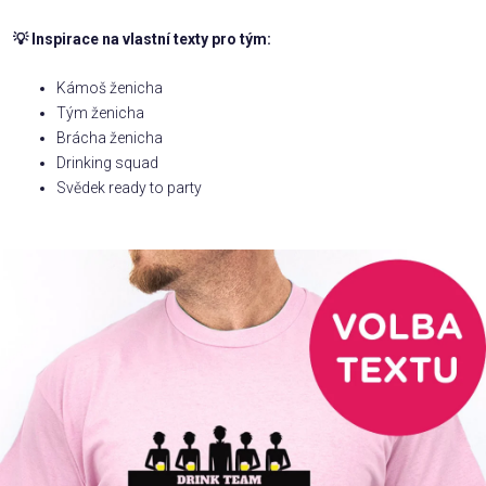
💡 Inspirace na vlastní texty pro tým:
Příležitosti
Kámoš ženicha
Domácnost
Tým ženicha
Brácha ženicha
Drinking squad
Kolekce
Svědek ready to party
Oblečení
Přihlášení