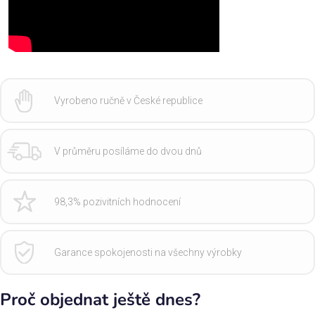
Vyrobeno ručně v České republice
V průměru posíláme do dvou dnů
98,3% pozivitních hodnocení
Garance spokojenosti na všechny výrobky
Proč objednat ještě dnes?