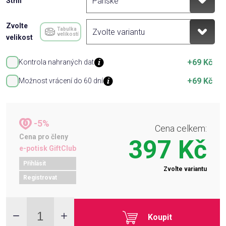
Střih
Zvolte
Tabulka
velikostí
velikost
+69 Kč
Kontrola nahraných dat
+69 Kč
Možnost vrácení do 60 dní
-5%
Cena celkem:
Cena pro členy
397 Kč
e-potisk GiftClub
Přihlásit
Zvolte variantu
Registrovat
Koupit