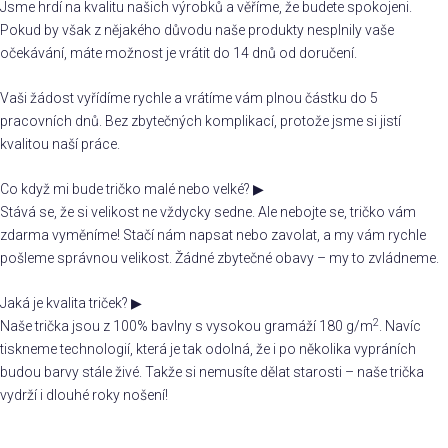
Jsme hrdí na kvalitu našich výrobků a věříme, že budete spokojeni.
Pokud by však z nějakého důvodu naše produkty nesplnily vaše
očekávání, máte možnost je vrátit do 14 dnů od doručení.
Vaši žádost vyřídíme rychle a vrátíme vám plnou částku do 5
pracovních dnů. Bez zbytečných komplikací, protože jsme si jistí
kvalitou naší práce.
Co když mi bude tričko malé nebo velké?
▶
Stává se, že si velikost ne vždycky sedne. Ale nebojte se, tričko vám
zdarma vyměníme! Stačí nám napsat nebo zavolat, a my vám rychle
pošleme správnou velikost. Žádné zbytečné obavy – my to zvládneme.
Jaká je kvalita triček?
▶
2
Naše trička jsou z 100% bavlny s vysokou gramáží 180 g/m
. Navíc
tiskneme technologií, která je tak odolná, že i po několika vypráních
budou barvy stále živé. Takže si nemusíte dělat starosti – naše trička
vydrží i dlouhé roky nošení!