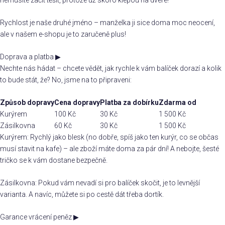
nemusíte začít těšit, protože už skoro klepou na dveře!
Rychlost je naše druhé jméno – manželka ji sice doma moc neocení,
ale v našem e-shopu je to zaručeně plus!
Doprava a platba
▶
Nechte nás hádat – chcete vědět, jak rychle k vám balíček dorazí a kolik
to bude stát, že? No, jsme na to připraveni:
Způsob dopravy
Cena dopravy
Platba za dobírku
Zdarma od
Kurýrem
100 Kč
30 Kč
1 500 Kč
Zásilkovna
60 Kč
30 Kč
1 500 Kč
Kurýrem: Rychlý jako blesk (no dobře, spíš jako ten kurýr, co se občas
musí stavit na kafe) – ale zboží máte doma za pár dní! A nebojte, šesté
tričko se k vám dostane bezpečně.
Zásilkovna: Pokud vám nevadí si pro balíček skočit, je to levnější
varianta. A navíc, můžete si po cestě dát třeba dortík.
Garance vrácení peněz
▶