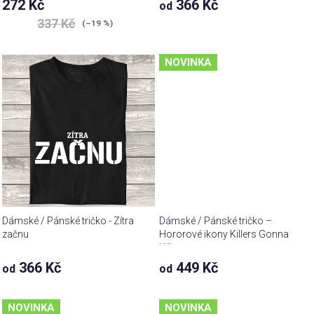
272 Kč
366 Kč
od
337 Kč
(–19 %)
NOVINKA
Dámské / Pánské tričko - Zítra
Dámské / Pánské tričko –
začnu
Hororové ikony Killers Gonna
Kill
366 Kč
449 Kč
od
od
NOVINKA
NOVINKA