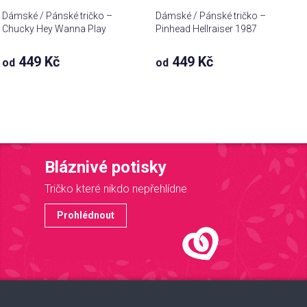
Dámské / Pánské tričko –
Dámské / Pánské tričko –
Chucky Hey Wanna Play
Pinhead Hellraiser 1987
449 Kč
449 Kč
od
od
Bláznivé potisky
Tričko které nikdo nepřehlídne
Prohlédnout
Z
á