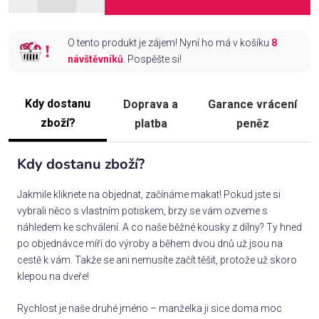
O tento produkt je zájem! Nyní ho má v košíku
8
návštěvníků
. Pospěšte si!
Kdy dostanu
Doprava a
Garance vrácení
zboží?
platba
peněz
Kdy dostanu zboží?
Jakmile kliknete na objednat, začínáme makat! Pokud jste si
vybrali něco s vlastním potiskem, brzy se vám ozveme s
náhledem ke schválení. A co naše běžné kousky z dílny? Ty hned
po objednávce míří do výroby a během dvou dnů už jsou na
cestě k vám. Takže se ani nemusíte začít těšit, protože už skoro
klepou na dveře!
Rychlost je naše druhé jméno – manželka ji sice doma moc