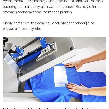
Vyšší gramáž (185g na m2) zajišťuje pevnost a odolnost, zatímco
bavlněný materiál poskytuje maximální pohodlí. Bezešvý střih po
stranách zachovává tvar i po mnoha praních.
Skvělý poměr kvality a ceny, navíc od výrobce podporujícího
etickou a férovou výrobu