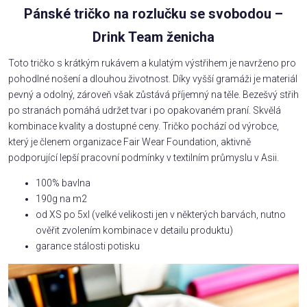
Pánské tričko na rozlučku se svobodou –
Drink Team ženicha
Toto tričko s krátkým rukávem a kulatým výstřihem je navrženo pro
pohodlné nošení a dlouhou životnost. Díky vyšší gramáži je materiál
pevný a odolný, zároveň však zůstává příjemný na těle. Bezešvý střih
po stranách pomáhá udržet tvar i po opakovaném praní. Skvělá
kombinace kvality a dostupné ceny. Tričko pochází od výrobce,
který je členem organizace Fair Wear Foundation, aktivně
podporující lepší pracovní podmínky v textilním průmyslu v Asii.
100% bavlna
190g na m2
od XS po 5xl (velké velikosti jen v některých barvách, nutno
ověřit zvolením kombinace v detailu produktu)
garance stálosti potisku