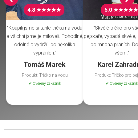
4.8 ★★★★★
5.0 ★★★★★
"Koupili jsme si tahle trička na vodu
"Skvělé tričko pro v
a všichni jsme je milovali. Pohodlné,
pejskaře, vypadá skvěle, 
odolné a vydrží i po několika
i po mnoha praních. Do
vypráních."
všem!"
Tomáš Marek
Karel Zahrad
Produkt: Tričko na vodu
Produkt: Tričko pro pe
✔ Ověřený zákazník
✔ Ověřený zákazník