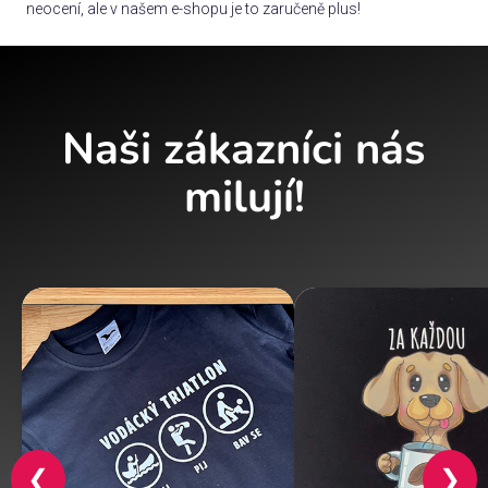
neocení, ale v našem e-shopu je to zaručeně plus!
Naši zákazníci nás
milují!
❮
❯