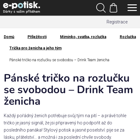
Přejít
Hledat
na
Nákupní
obsah
Registrace
košík
Den
otců
Domů
Příležitosti
Miminko, svatba, rozlučka
Rozlučka
Domů
Trička pro ženicha a jeho tým
Kategorie
Pánské tričko na rozlučku se svobodou – Drink Team ženicha
Dárek
pro
Pánské tričko na rozlučku
se svobodou – Drink Team
Rodina
ženicha
/
Láska
Každý pořádný ženich potřebuje svůj tým na pití – a právě tohle
Povolání,
tričko je jasný signál, že jsi připravený ho podpořit až do
zájmy a
posledního panáka! Stylový potisk a jasné poselství: pije se za
sport
lásku, přátelství… a možná i za poslední chvíle svobody.