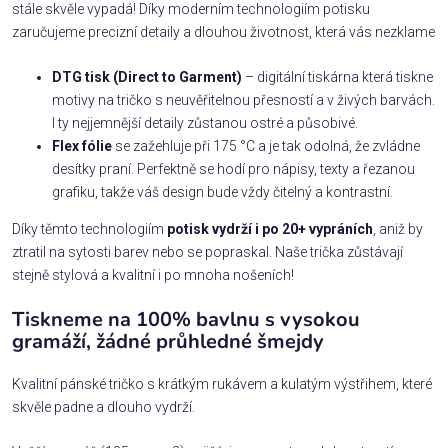
stále skvěle vypadá! Díky moderním technologiím potisku
zaručujeme precizní detaily a dlouhou životnost, která vás nezklame
DTG tisk (Direct to Garment)
– digitální tiskárna která tiskne
motivy na tričko s neuvěřitelnou přesností a v živých barvách.
I ty nejjemnější detaily zůstanou ostré a působivé.
Flex fólie
se zažehluje při 175 °C a je tak odolná, že zvládne
desítky praní. Perfektně se hodí pro nápisy, texty a řezanou
grafiku, takže váš design bude vždy čitelný a kontrastní.
Díky těmto technologiím
potisk vydrží i po 20+ vypráních
, aniž by
ztratil na sytosti barev nebo se popraskal. Naše trička zůstávají
stejně stylová a kvalitní i po mnoha nošeních!
Tiskneme na 100% bavlnu s vysokou
gramáží, žádné průhledné šmejdy
Kvalitní pánské tričko s krátkým rukávem a kulatým výstřihem, které
skvěle padne a dlouho vydrží.