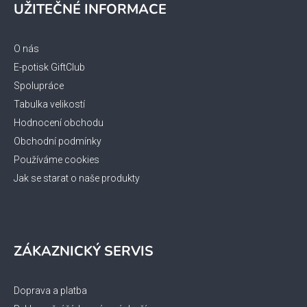
UŽITEČNÉ INFORMACE
p
a
t
O nás
í
E-potisk GiftClub
Spolupráce
Tabulka velikostí
Hodnocení obchodu
Obchodní podmínky
Používáme cookies
Jak se starat o naše produkty
ZÁKAZNICKÝ SERVIS
Doprava a platba