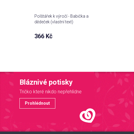
Polštářek k výročí - Babička a
dědeček (vlastní text)
366 Kč
Bláznivé potisky
Tričko které nikdo nepřehlídne
Prohlédnout