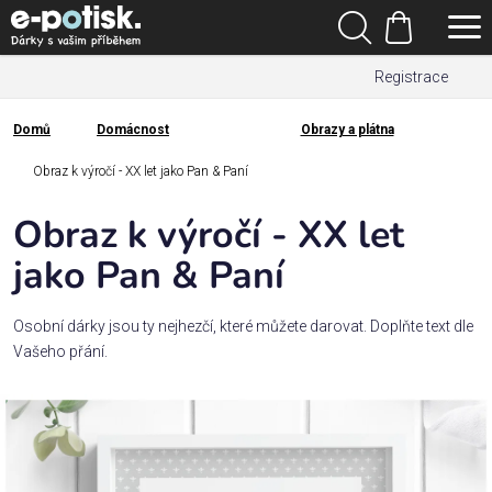
Přejít
Hledat
na
Nákupní
obsah
Registrace
košík
Den
otců
Domů
Domácnost
Obrazy a plátna
Domů
Kategorie
Obraz k výročí - XX let jako Pan & Paní
Obraz k výročí - XX let
Dárek
pro
jako Pan & Paní
Rodina
Osobní dárky jsou ty nejhezčí, které můžete darovat. Doplňte text dle
/
Vašeho přání.
Láska
Povolání,
zájmy a
sport