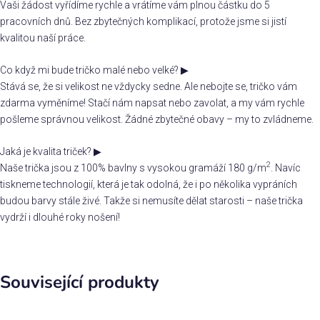
Vaši žádost vyřídíme rychle a vrátíme vám plnou částku do 5
pracovních dnů. Bez zbytečných komplikací, protože jsme si jistí
kvalitou naší práce.
Co když mi bude tričko malé nebo velké?
▶
Stává se, že si velikost ne vždycky sedne. Ale nebojte se, tričko vám
zdarma vyměníme! Stačí nám napsat nebo zavolat, a my vám rychle
pošleme správnou velikost. Žádné zbytečné obavy – my to zvládneme.
Jaká je kvalita triček?
▶
2
Naše trička jsou z 100% bavlny s vysokou gramáží 180 g/m
. Navíc
tiskneme technologií, která je tak odolná, že i po několika vypráních
budou barvy stále živé. Takže si nemusíte dělat starosti – naše trička
vydrží i dlouhé roky nošení!
Související produkty