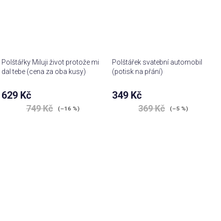
Polštářky Miluji život protože mi
Polštářek svatební automobil
dal tebe (cena za oba kusy)
(potisk na přání)
Průměrné
629 Kč
349 Kč
hodnocení
749 Kč
369 Kč
produktu
(–16 %)
(–5 %)
je
4,9
z 5
hvězdiček.