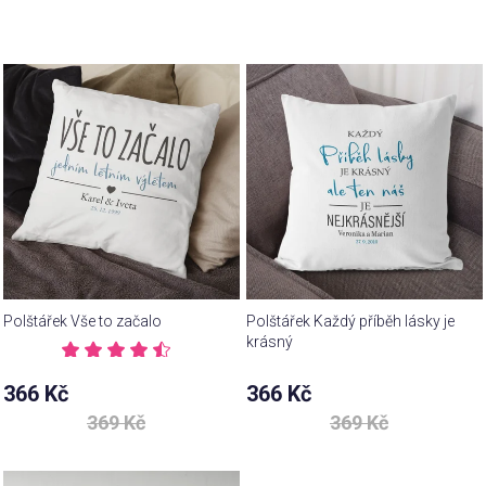
Polštářek Vše to začalo
Polštářek Každý příběh lásky je
krásný
Průměrné
hodnocení
Průměrné
366 Kč
366 Kč
produktu
hodnocení
je
369 Kč
369 Kč
produktu
4,8
je
z 5
5,0
hvězdiček.
z 5