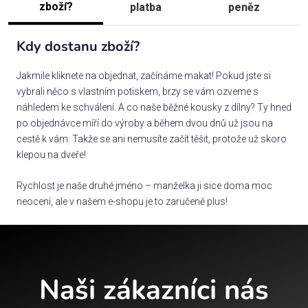
zboží?
platba
peněz
Kdy dostanu zboží?
Jakmile kliknete na objednat, začínáme makat! Pokud jste si
vybrali něco s vlastním potiskem, brzy se vám ozveme s
náhledem ke schválení. A co naše běžné kousky z dílny? Ty hned
po objednávce míří do výroby a během dvou dnů už jsou na
cestě k vám. Takže se ani nemusíte začít těšit, protože už skoro
klepou na dveře!
Rychlost je naše druhé jméno – manželka ji sice doma moc
neocení, ale v našem e-shopu je to zaručeně plus!
Naši zákazníci nás