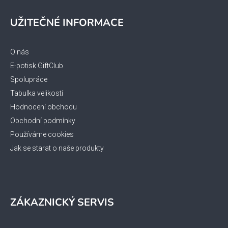
Z
á
UŽITEČNÉ INFORMACE
p
a
t
O nás
í
E-potisk GiftClub
Spolupráce
Tabulka velikostí
Hodnocení obchodu
Obchodní podmínky
Používáme cookies
Jak se starat o naše produkty
ZÁKAZNICKÝ SERVIS