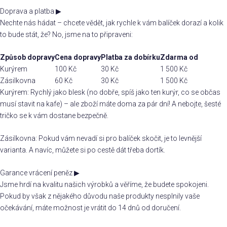
Doprava a platba
▶
Nechte nás hádat – chcete vědět, jak rychle k vám balíček dorazí a kolik
to bude stát, že? No, jsme na to připraveni:
Způsob dopravy
Cena dopravy
Platba za dobírku
Zdarma od
Kurýrem
100 Kč
30 Kč
1 500 Kč
Zásilkovna
60 Kč
30 Kč
1 500 Kč
Kurýrem: Rychlý jako blesk (no dobře, spíš jako ten kurýr, co se občas
musí stavit na kafe) – ale zboží máte doma za pár dní! A nebojte, šesté
tričko se k vám dostane bezpečně.
Zásilkovna: Pokud vám nevadí si pro balíček skočit, je to levnější
varianta. A navíc, můžete si po cestě dát třeba dortík.
Garance vrácení peněz
▶
Jsme hrdí na kvalitu našich výrobků a věříme, že budete spokojeni.
Pokud by však z nějakého důvodu naše produkty nesplnily vaše
očekávání, máte možnost je vrátit do 14 dnů od doručení.