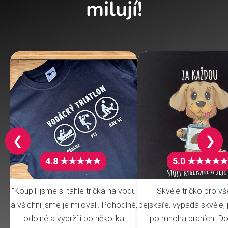
milují!
❮
❯
4.8 ★★★★★
5.0 ★★★★★
"Koupili jsme si tahle trička na vodu
"Skvělé tričko pro v
a všichni jsme je milovali. Pohodlné,
pejskaře, vypadá skvěle, 
odolné a vydrží i po několika
i po mnoha praních. Do