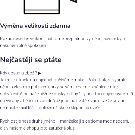
Výměna velikosti zdarma
Pokud nesedne velikost, nabízíme bezplatnou výměnu, abyste byli s
nákupem plně spokojeni.
Nejčastěji se ptáte
Kdy dostanu zboží?
▶
Jakmile kliknete na objednat, začínáme makat! Pokud jste si vybrali
něco s vlastním potiskem, brzy se vám ozveme s náhledem ke
schválení. A co naše běžné kousky z dílny? Ty hned po objednávce míří
do výroby a během dvou dnů už jsou na cestě k vám. Takže se ani
nemusíte začít těšit, protože už skoro klepou na dveře!
Rychlost je naše druhé jméno – manželka ji sice doma moc neocení,
ale v našem e-shopu je to zaručeně plus!