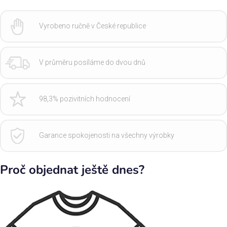
Vyrobeno ručně v České republice
V průměru posíláme do dvou dnů
98,3% pozivitních hodnocení
Garance spokojenosti na všechny výrobky
Proč objednat ještě dnes?