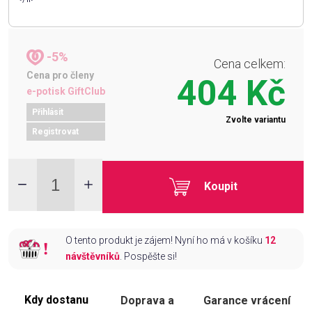
-5%
Cena celkem:
Cena pro členy
404 Kč
e-potisk GiftClub
Přihlásit
Zvolte variantu
Registrovat
Koupit
O tento produkt je zájem! Nyní ho má v košíku
12
návštěvníků
. Pospěšte si!
Kdy dostanu
Doprava a
Garance vrácení