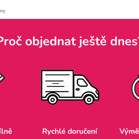
ěny.
Proč objednat ještě dnes
ílně
Rychlé doručení
Výměn