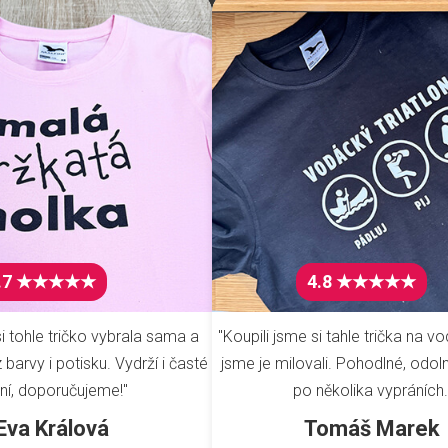
.7 ★★★★★
4.8 ★★★★★
i tohle tričko vybrala sama a
"Koupili jsme si tahle trička na vo
barvy i potisku. Vydrží i časté
jsme je milovali. Pohodlné, odoln
ní, doporučujeme!"
po několika vypráních.
Eva Králová
Tomáš Marek