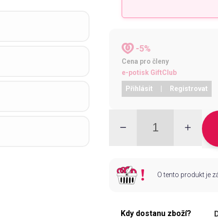
-5%
Cena pro členy
e-potisk GiftClub
Přihlásit
|
Registrovat
O tento produkt je 
Kdy dostanu zboží?
D