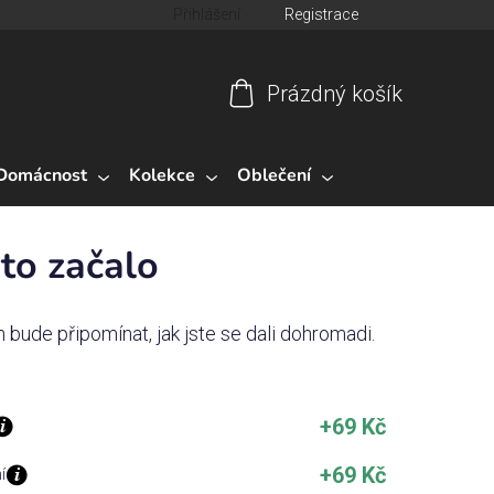
Přihlášení
Registrace
Prázdný košík
Nákupní
košík
Domácnost
Kolekce
Oblečení
to začalo
m bude připomínat, jak jste se dali dohromadi.
+69 Kč
+69 Kč
í