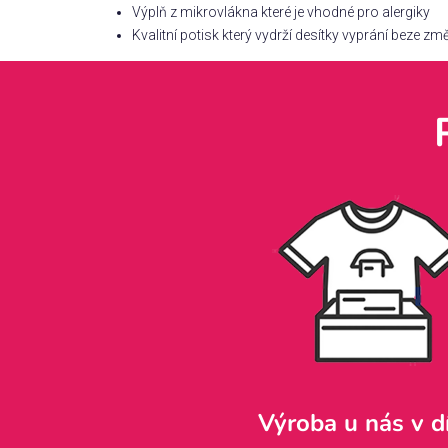
Výplň z mikrovlákna které je vhodné pro alergiky
Kvalitní potisk který vydrží desítky vyprání beze zm
Výroba u nás v d