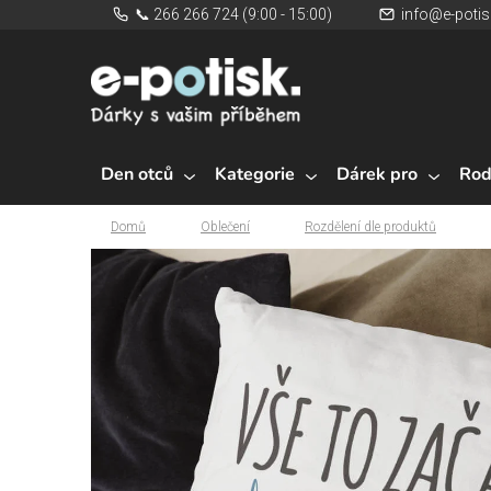
Přejít
📞 266 266 724 (9:00 - 15:00)
info@e-potis
na
obsah
Den otců
Kategorie
Dárek pro
Rod
Domů
Oblečení
Rozdělení dle produktů
Domů