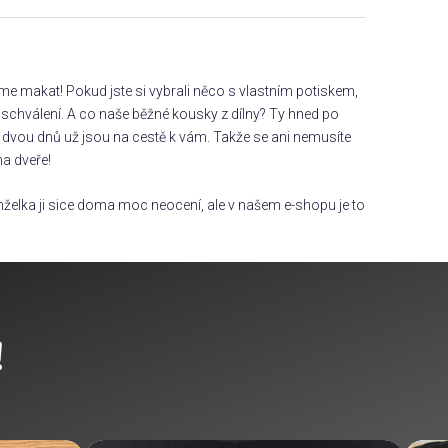
áme makat! Pokud jste si vybrali něco s vlastním potiskem,
chválení. A co naše běžné kousky z dílny? Ty hned po
dvou dnů už jsou na cestě k vám. Takže se ani nemusíte
na dveře!
želka ji sice doma moc neocení, ale v našem e-shopu je to
!