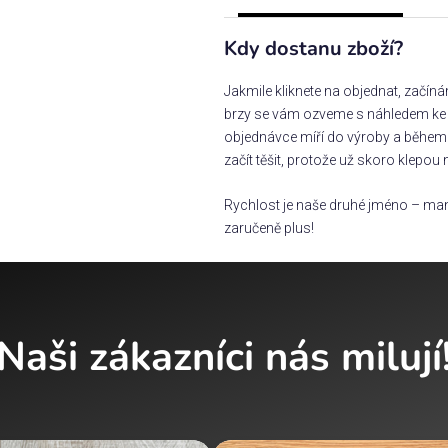
Kdy dostanu zboží?
Jakmile kliknete na objednat, začín
brzy se vám ozveme s náhledem ke s
objednávce míří do výroby a během 
začít těšit, protože už skoro klepou 
Rychlost je naše druhé jméno – man
zaručeně plus!
Naši zákazníci nás milují