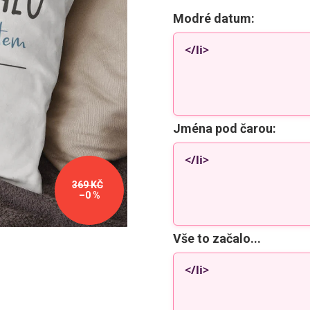
Modré datum:
Jména pod čarou:
369 KČ
–0 %
Vše to začalo...