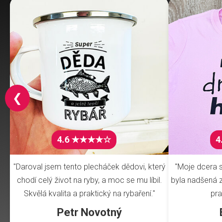
❮
4.6 ★★★★☆
4
"Daroval jsem tento plecháček dědovi, který
"Moje dcera s
chodí celý život na ryby, a moc se mu líbil.
byla nadšená z 
Skvělá kvalita a praktický na rybaření."
pra
Petr Novotný