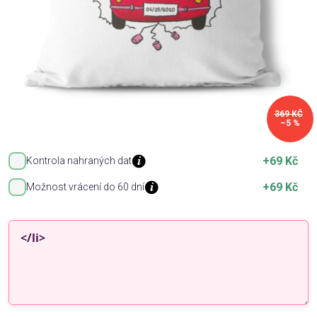
369 KČ
–5 %
+69 Kč
Kontrola nahraných dat
+69 Kč
Možnost vrácení do 60 dní