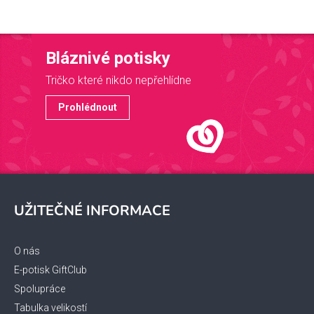
Bláznivé potisky
Tričko které nikdo nepřehlídne
Prohlédnout
Z
á
UŽITEČNÉ INFORMACE
p
a
t
O nás
í
E-potisk GiftClub
Spolupráce
Tabulka velikostí