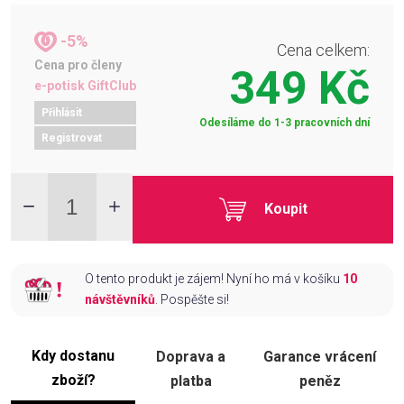
-5%
Cena celkem:
Cena pro členy
349 Kč
e-potisk GiftClub
Přihlásit
Odesíláme do 1-3 pracovních dní
Registrovat
Koupit
O tento produkt je zájem! Nyní ho má v košíku
10
návštěvníků
. Pospěšte si!
Kdy dostanu
Doprava a
Garance vrácení
zboží?
platba
peněz