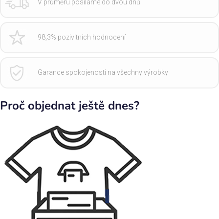
V průměru posíláme do dvou dnů
98,3% pozivitních hodnocení
Garance spokojenosti na všechny výrobky
Proč objednat ještě dnes?