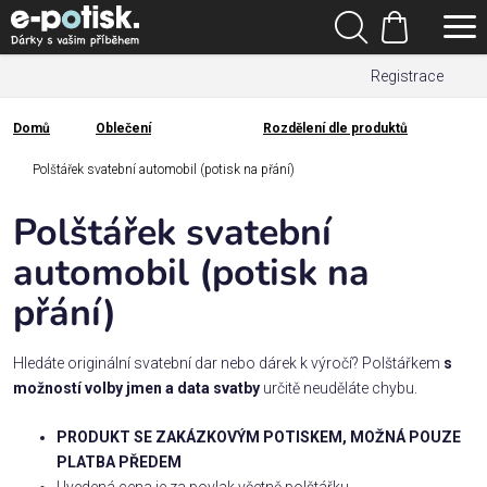
Přejít
Hledat
na
Nákupní
obsah
Registrace
košík
Den
otců
Domů
Oblečení
Rozdělení dle produktů
Domů
Kategorie
Polštářek svatební automobil (potisk na přání)
Polštářek svatební
Dárek
pro
automobil (potisk na
přání)
Rodina
/
Láska
Hledáte originální svatební dar nebo dárek k výročí? Polštářkem
s
možností volby jmen a data svatby
určitě neuděláte chybu.
Povolání,
PRODUKT SE ZAKÁZKOVÝM POTISKEM, MOŽNÁ POUZE
zájmy a
PLATBA PŘEDEM
sport