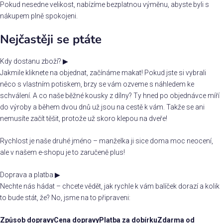
Pokud nesedne velikost, nabízíme bezplatnou výměnu, abyste byli s
nákupem plně spokojeni.
Nejčastěji se ptáte
Kdy dostanu zboží?
▶
Jakmile kliknete na objednat, začínáme makat! Pokud jste si vybrali
něco s vlastním potiskem, brzy se vám ozveme s náhledem ke
schválení. A co naše běžné kousky z dílny? Ty hned po objednávce míří
do výroby a během dvou dnů už jsou na cestě k vám. Takže se ani
nemusíte začít těšit, protože už skoro klepou na dveře!
Rychlost je naše druhé jméno – manželka ji sice doma moc neocení,
ale v našem e-shopu je to zaručeně plus!
Doprava a platba
▶
Nechte nás hádat – chcete vědět, jak rychle k vám balíček dorazí a kolik
to bude stát, že? No, jsme na to připraveni:
Způsob dopravy
Cena dopravy
Platba za dobírku
Zdarma od