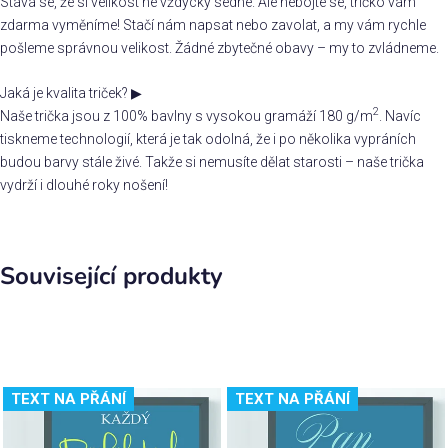
Stává se, že si velikost ne vždycky sedne. Ale nebojte se, tričko vám
zdarma vyměníme! Stačí nám napsat nebo zavolat, a my vám rychle
pošleme správnou velikost. Žádné zbytečné obavy – my to zvládneme.
Jaká je kvalita triček?
▶
2
Naše trička jsou z 100% bavlny s vysokou gramáží 180 g/m
. Navíc
tiskneme technologií, která je tak odolná, že i po několika vypráních
budou barvy stále živé. Takže si nemusíte dělat starosti – naše trička
vydrží i dlouhé roky nošení!
Související produkty
TEXT NA PŘÁNÍ
TEXT NA PŘÁNÍ