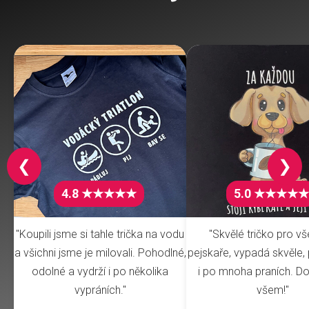
❮
❯
4.8 ★★★★★
5.0 ★★★★★
"Koupili jsme si tahle trička na vodu
"Skvělé tričko pro v
a všichni jsme je milovali. Pohodlné,
pejskaře, vypadá skvěle, 
odolné a vydrží i po několika
i po mnoha praních. Do
vypráních."
všem!"