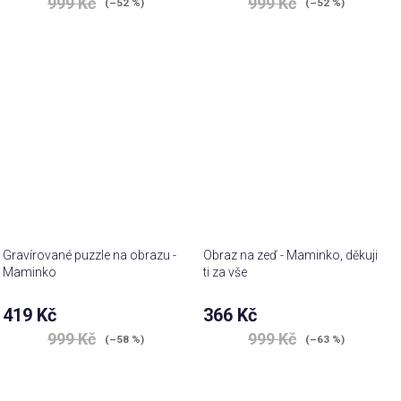
999 Kč
999 Kč
(–52 %)
(–52 %)
Gravírované puzzle na obrazu -
Obraz na zeď - Maminko, děkuji
Maminko
ti za vše
419 Kč
366 Kč
999 Kč
999 Kč
(–58 %)
(–63 %)