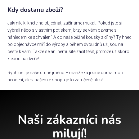
Kdy dostanu zboží?
Jakmile kliknete na objednat, začínáme makat! Pokud jste si
vybrali něco s vlastním potiskem, brzy se vám ozveme s
náhledem ke schválení. A co naše běžné kousky z dílny? Ty hned
po objednávce míří do výroby a během dvou dnů už jsou na
cestě k vám. Takže se ani nemusíte začít těšit, protože už skoro
klepou na dveře!
Rychlost je naše druhé jméno – manželka ji sice doma moc
neocení, ale v našem e-shopu je to zaručeně plus!
Naši zákazníci nás
milují!