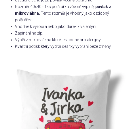
Uvedená cena je za povlak včetně polštářku.
Rozměr 40x40 - 1ks polštářku včetně výplně,
povlak z
Příležitosti
mikrovlákna.
Tento rozměr je vhodný jako ozdobný
polštářek.
Vhodné k výročí a nebo jako dárek k valentýnu.
Domácnost
Zapínání na zip.
Výplň z mikrovlákna které je vhodné pro alergiky
Kvalitní potisk který vydrží desítky vyprání beze změny.
Kolekce
Oblečení
Přihlášení