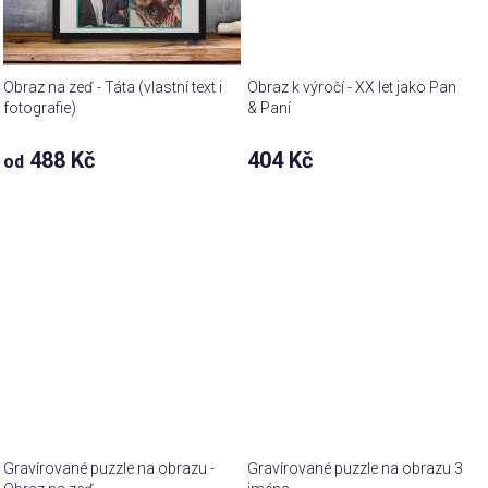
Obraz na zeď - Táta (vlastní text i
Obraz k výročí - XX let jako Pan
fotografie)
& Paní
488 Kč
404 Kč
od
Gravírované puzzle na obrazu -
Gravírované puzzle na obrazu 3