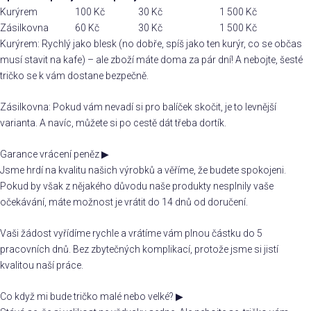
Kurýrem
100 Kč
30 Kč
1 500 Kč
Zásilkovna
60 Kč
30 Kč
1 500 Kč
Kurýrem: Rychlý jako blesk (no dobře, spíš jako ten kurýr, co se občas
musí stavit na kafe) – ale zboží máte doma za pár dní! A nebojte, šesté
tričko se k vám dostane bezpečně.
Zásilkovna: Pokud vám nevadí si pro balíček skočit, je to levnější
varianta. A navíc, můžete si po cestě dát třeba dortík.
Garance vrácení peněz
▶
Jsme hrdí na kvalitu našich výrobků a věříme, že budete spokojeni.
Pokud by však z nějakého důvodu naše produkty nesplnily vaše
očekávání, máte možnost je vrátit do 14 dnů od doručení.
Vaši žádost vyřídíme rychle a vrátíme vám plnou částku do 5
pracovních dnů. Bez zbytečných komplikací, protože jsme si jistí
kvalitou naší práce.
Co když mi bude tričko malé nebo velké?
▶