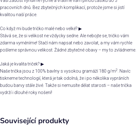
Vaši žádost vyřídíme rychle a vrátíme vám plnou částku do 5
pracovních dnů. Bez zbytečných komplikací, protože jsme si jistí
kvalitou naší práce.
Co když mi bude tričko malé nebo velké?
▶
Stává se, že si velikost ne vždycky sedne. Ale nebojte se, tričko vám
zdarma vyměníme! Stačí nám napsat nebo zavolat, a my vám rychle
pošleme správnou velikost. Žádné zbytečné obavy – my to zvládneme.
Jaká je kvalita triček?
▶
2
Naše trička jsou z 100% bavlny s vysokou gramáží 180 g/m
. Navíc
tiskneme technologií, která je tak odolná, že i po několika vypráních
budou barvy stále živé. Takže si nemusíte dělat starosti – naše trička
vydrží i dlouhé roky nošení!
Související produkty