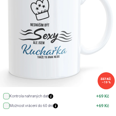
Příležitosti
Domácnost
Kolekce
Oblečení
Přihlášení
337 KČ
–19 %
+69 Kč
Kontrola nahraných dat
+69 Kč
Možnost vrácení do 60 dní