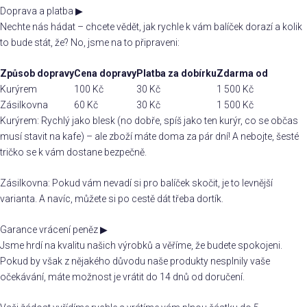
Doprava a platba
▶
Nechte nás hádat – chcete vědět, jak rychle k vám balíček dorazí a kolik
to bude stát, že? No, jsme na to připraveni:
Způsob dopravy
Cena dopravy
Platba za dobírku
Zdarma od
Kurýrem
100 Kč
30 Kč
1 500 Kč
Zásilkovna
60 Kč
30 Kč
1 500 Kč
Kurýrem: Rychlý jako blesk (no dobře, spíš jako ten kurýr, co se občas
musí stavit na kafe) – ale zboží máte doma za pár dní! A nebojte, šesté
tričko se k vám dostane bezpečně.
Zásilkovna: Pokud vám nevadí si pro balíček skočit, je to levnější
varianta. A navíc, můžete si po cestě dát třeba dortík.
Garance vrácení peněz
▶
Jsme hrdí na kvalitu našich výrobků a věříme, že budete spokojeni.
Pokud by však z nějakého důvodu naše produkty nesplnily vaše
očekávání, máte možnost je vrátit do 14 dnů od doručení.