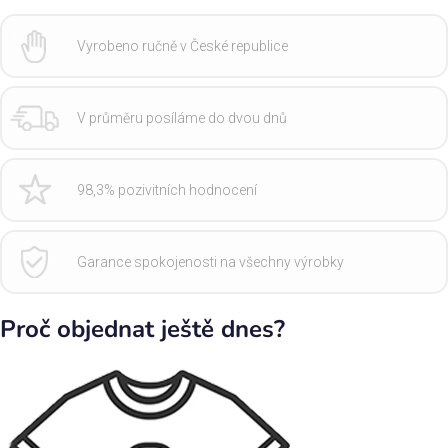
Vyrobeno ručně v České republice
V průměru posíláme do dvou dnů
98,3% pozivitních hodnocení
Garance spokojenosti na všechny výrobky
Proč objednat ještě dnes?