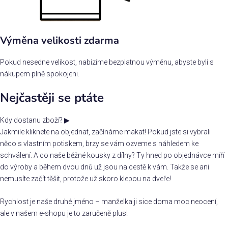
Výměna velikosti zdarma
Pokud nesedne velikost, nabízíme bezplatnou výměnu, abyste byli s
nákupem plně spokojeni.
Nejčastěji se ptáte
Kdy dostanu zboží?
▶
Jakmile kliknete na objednat, začínáme makat! Pokud jste si vybrali
něco s vlastním potiskem, brzy se vám ozveme s náhledem ke
schválení. A co naše běžné kousky z dílny? Ty hned po objednávce míří
do výroby a během dvou dnů už jsou na cestě k vám. Takže se ani
nemusíte začít těšit, protože už skoro klepou na dveře!
Rychlost je naše druhé jméno – manželka ji sice doma moc neocení,
ale v našem e-shopu je to zaručeně plus!