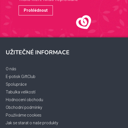
Prohlédnout
Z
á
UŽITEČNÉ INFORMACE
p
a
t
O nás
í
E-potisk GiftClub
Spolupráce
Tabulka velikostí
Hodnocení obchodu
Obchodní podmínky
Používáme cookies
Jak se starat o naše produkty