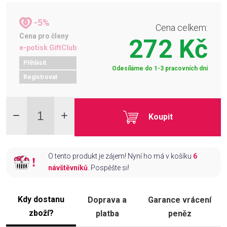
-5%
Cena celkem:
Cena pro členy
272 Kč
e-potisk GiftClub
Přihlásit
Odesíláme do 1-3 pracovních dní
Registrovat
Koupit
O tento produkt je zájem! Nyní ho má v košíku
6
návštěvníků
. Pospěšte si!
Kdy dostanu
Doprava a
Garance vrácení
zboží?
platba
peněz