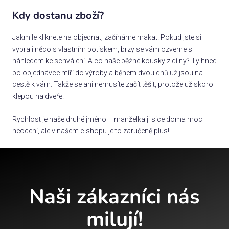
Kdy dostanu zboží?
Jakmile kliknete na objednat, začínáme makat! Pokud jste si
vybrali něco s vlastním potiskem, brzy se vám ozveme s
náhledem ke schválení. A co naše běžné kousky z dílny? Ty hned
po objednávce míří do výroby a během dvou dnů už jsou na
cestě k vám. Takže se ani nemusíte začít těšit, protože už skoro
klepou na dveře!
Rychlost je naše druhé jméno – manželka ji sice doma moc
neocení, ale v našem e-shopu je to zaručeně plus!
Naši zákazníci nás
milují!