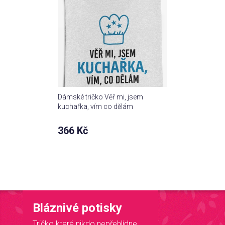
Dámské tričko Věř mi, jsem
kuchařka, vím co dělám
366 Kč
Bláznivé potisky
Tričko které nikdo nepřehlídne