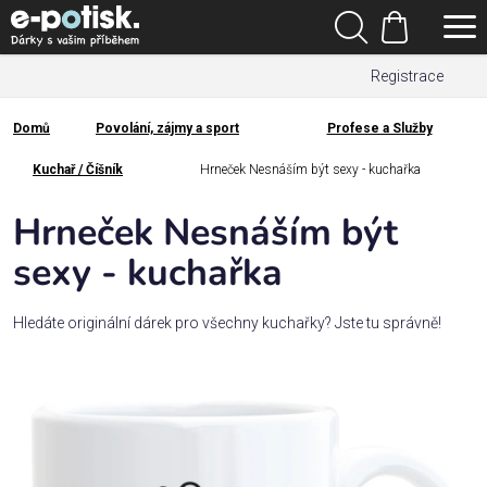
Přejít
Hledat
na
Nákupní
obsah
Registrace
košík
Den
otců
Domů
Povolání, zájmy a sport
Profese a Služby
Domů
Kategorie
Kuchař / Číšník
Hrneček Nesnáším být sexy - kuchařka
Hrneček Nesnáším být
Dárek
pro
sexy - kuchařka
Rodina
Hledáte originální dárek pro všechny kuchařky? Jste tu správně!
/
Láska
Povolání,
zájmy a
sport