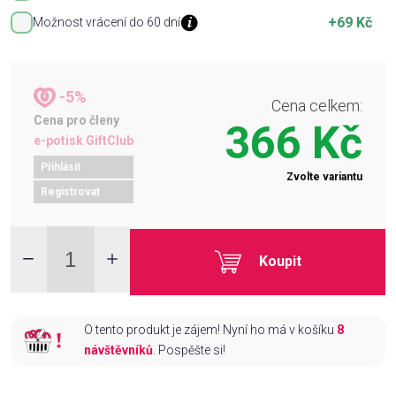
+69 Kč
Možnost vrácení do 60 dní
-5%
Cena celkem:
Cena pro členy
366 Kč
e-potisk GiftClub
Přihlásit
Zvolte variantu
Registrovat
Koupit
O tento produkt je zájem! Nyní ho má v košíku
8
návštěvníků
. Pospěšte si!