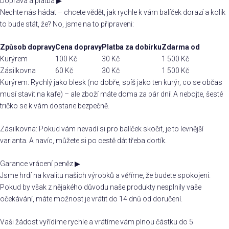
Doprava a platba
▶
Nechte nás hádat – chcete vědět, jak rychle k vám balíček dorazí a kolik
to bude stát, že? No, jsme na to připraveni:
Způsob dopravy
Cena dopravy
Platba za dobírku
Zdarma od
Kurýrem
100 Kč
30 Kč
1 500 Kč
Zásilkovna
60 Kč
30 Kč
1 500 Kč
Kurýrem: Rychlý jako blesk (no dobře, spíš jako ten kurýr, co se občas
musí stavit na kafe) – ale zboží máte doma za pár dní! A nebojte, šesté
tričko se k vám dostane bezpečně.
Zásilkovna: Pokud vám nevadí si pro balíček skočit, je to levnější
varianta. A navíc, můžete si po cestě dát třeba dortík.
Garance vrácení peněz
▶
Jsme hrdí na kvalitu našich výrobků a věříme, že budete spokojeni.
Pokud by však z nějakého důvodu naše produkty nesplnily vaše
očekávání, máte možnost je vrátit do 14 dnů od doručení.
Vaši žádost vyřídíme rychle a vrátíme vám plnou částku do 5