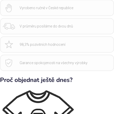
Vyrobeno ručně v České republice
V průměru posíláme do dvou dnů
98,3% pozivitních hodnocení
Garance spokojenosti na všechny výrobky
Proč objednat ještě dnes?