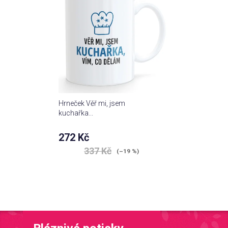
Hrneček Věř mi, jsem
kuchařka...
272 Kč
337 Kč
(–19 %)