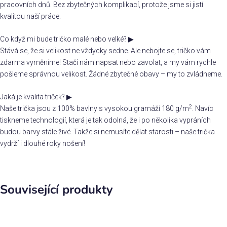
pracovních dnů. Bez zbytečných komplikací, protože jsme si jistí
kvalitou naší práce.
Co když mi bude tričko malé nebo velké?
▶
Stává se, že si velikost ne vždycky sedne. Ale nebojte se, tričko vám
zdarma vyměníme! Stačí nám napsat nebo zavolat, a my vám rychle
pošleme správnou velikost. Žádné zbytečné obavy – my to zvládneme.
Jaká je kvalita triček?
▶
2
Naše trička jsou z 100% bavlny s vysokou gramáží 180 g/m
. Navíc
tiskneme technologií, která je tak odolná, že i po několika vypráních
budou barvy stále živé. Takže si nemusíte dělat starosti – naše trička
vydrží i dlouhé roky nošení!
Související produkty