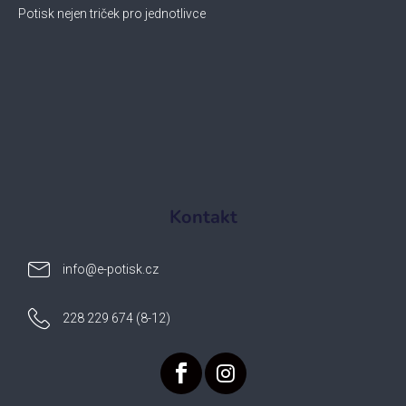
Potisk nejen triček pro jednotlivce
Kontakt
info
@
e-potisk.cz
228 229 674 (8-12)