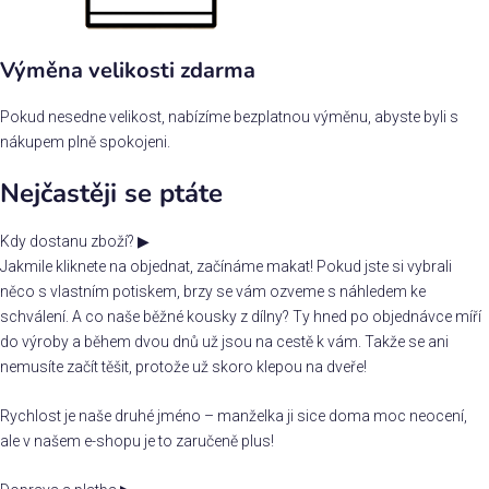
Výměna velikosti zdarma
Pokud nesedne velikost, nabízíme bezplatnou výměnu, abyste byli s
nákupem plně spokojeni.
Nejčastěji se ptáte
Kdy dostanu zboží?
▶
Jakmile kliknete na objednat, začínáme makat! Pokud jste si vybrali
něco s vlastním potiskem, brzy se vám ozveme s náhledem ke
schválení. A co naše běžné kousky z dílny? Ty hned po objednávce míří
do výroby a během dvou dnů už jsou na cestě k vám. Takže se ani
nemusíte začít těšit, protože už skoro klepou na dveře!
Rychlost je naše druhé jméno – manželka ji sice doma moc neocení,
ale v našem e-shopu je to zaručeně plus!