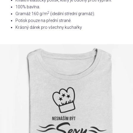
Kvalitní elastický potisk, který je odolný proti vyprání.
100% bavlna.
Příležitosti
2
Gramáž 160 g/m
(ideální střední gramáž).
Potisk pouze na přední straně.
Krásný dárek pro všechny kuchařky
Domácnost
Kolekce
Oblečení
Přihlášení