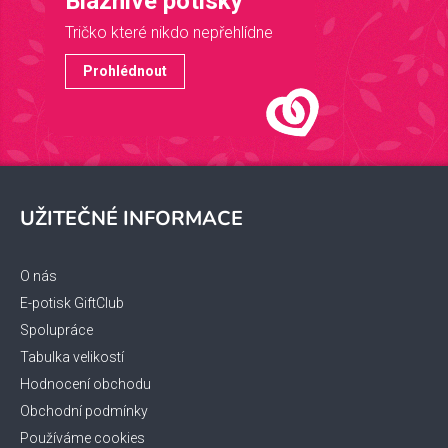
Bláznivé potisky
Tričko které nikdo nepřehlídne
Prohlédnout
Z
á
UŽITEČNÉ INFORMACE
p
a
t
O nás
í
E-potisk GiftClub
Spolupráce
Tabulka velikostí
Hodnocení obchodu
Obchodní podmínky
Používáme cookies