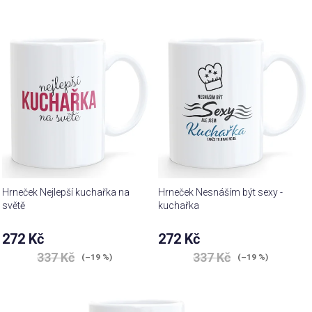
Hrneček Nejlepší kuchařka na
Hrneček Nesnáším být sexy -
světě
kuchařka
272 Kč
272 Kč
337 Kč
337 Kč
(–19 %)
(–19 %)