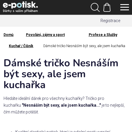
Přejít
Hledat
na
Nákupní
obsah
Registrace
košík
Den
otců
Domů
Povolání, zájmy a sport
Profese a Služby
Domů
Kategorie
Kuchař / Číšník
Dámské tričko Nesnáším být sexy, ale jsem kuchařka
Dámské tričko Nesnáším
Dárek
pro
být sexy, ale jsem
kuchařka
Rodina
/
Láska
Hledáte ideální dárek pro všechny kuchařky? Tričko pro
kuchařku
"Nesnáším být sexy, ale jsem kuchařka..."
je to nejlepší,
čím můžete potěšit.
Povolání,
zájmy a
sport