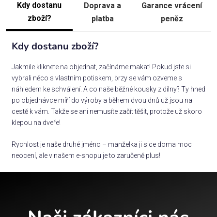
Kdy dostanu
Doprava a
Garance vrácení
zboží?
platba
peněz
Kdy dostanu zboží?
Jakmile kliknete na objednat, začínáme makat! Pokud jste si
vybrali něco s vlastním potiskem, brzy se vám ozveme s
náhledem ke schválení. A co naše běžné kousky z dílny? Ty hned
po objednávce míří do výroby a během dvou dnů už jsou na
cestě k vám. Takže se ani nemusíte začít těšit, protože už skoro
klepou na dveře!
Rychlost je naše druhé jméno – manželka ji sice doma moc
neocení, ale v našem e-shopu je to zaručeně plus!