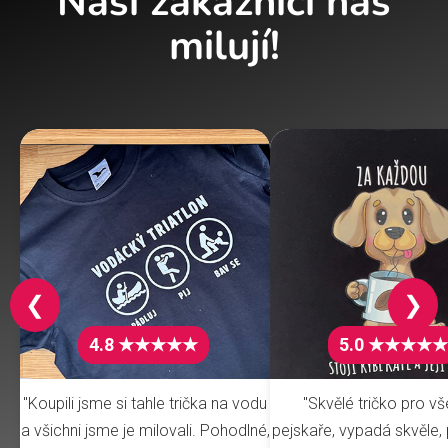
Naši zákazníci nás
milují!
❮
❯
4.8 ★★★★★
5.0 ★★★★★
"Koupili jsme si tahle trička na vodu
"Skvělé tričko pro v
a všichni jsme je milovali. Pohodlné,
pejskaře, vypadá skvěle, 