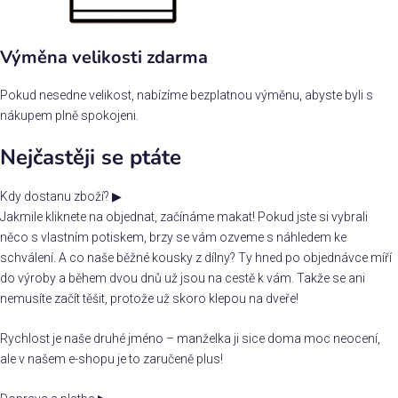
Výměna velikosti zdarma
Pokud nesedne velikost, nabízíme bezplatnou výměnu, abyste byli s
nákupem plně spokojeni.
Nejčastěji se ptáte
Kdy dostanu zboží?
▶
Jakmile kliknete na objednat, začínáme makat! Pokud jste si vybrali
něco s vlastním potiskem, brzy se vám ozveme s náhledem ke
schválení. A co naše běžné kousky z dílny? Ty hned po objednávce míří
do výroby a během dvou dnů už jsou na cestě k vám. Takže se ani
nemusíte začít těšit, protože už skoro klepou na dveře!
Rychlost je naše druhé jméno – manželka ji sice doma moc neocení,
ale v našem e-shopu je to zaručeně plus!