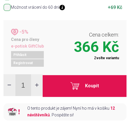
+69 Kč
Možnost vrácení do 60 dní
-5%
Cena celkem:
Cena pro členy
366 Kč
e-potisk GiftClub
Přihlásit
Zvolte variantu
Registrovat
Koupit
O tento produkt je zájem! Nyní ho má v košíku
12
návštěvníků
. Pospěšte si!