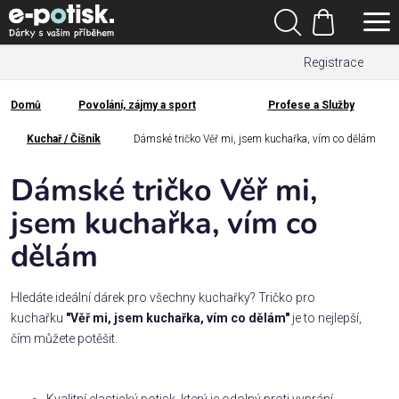
Přejít
Hledat
na
Nákupní
obsah
Registrace
košík
Den
otců
Domů
Povolání, zájmy a sport
Profese a Služby
Domů
Kategorie
Kuchař / Číšník
Dámské tričko Věř mi, jsem kuchařka, vím co dělám
Dámské tričko Věř mi,
Dárek
pro
jsem kuchařka, vím co
dělám
Rodina
/
Láska
Hledáte ideální dárek pro všechny kuchařky? Tričko pro
kuchařku
"Věř mi, jsem kuchařka, vím co dělám"
je to nejlepší,
čím můžete potěšit.
Povolání,
zájmy a
sport