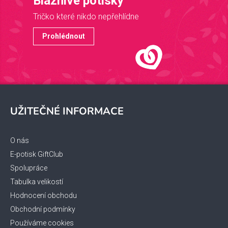
Bláznivé potisky
Tričko které nikdo nepřehlídne
Prohlédnout
Z
á
UŽITEČNÉ INFORMACE
p
a
t
O nás
í
E-potisk GiftClub
Spolupráce
Tabulka velikostí
Hodnocení obchodu
Obchodní podmínky
Používáme cookies