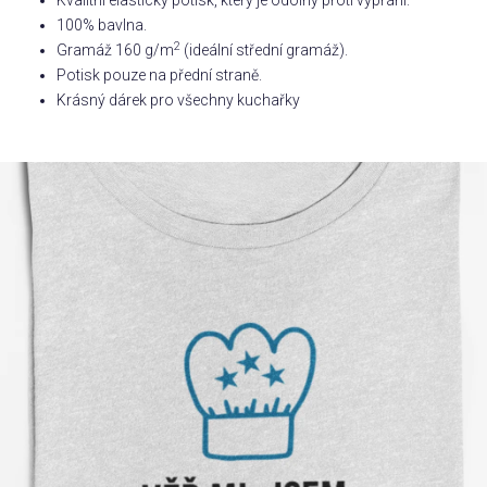
Kvalitní elastický potisk, který je odolný proti vyprání.
100% bavlna.
Příležitosti
2
Gramáž 160 g/m
(ideální střední gramáž).
Potisk pouze na přední straně.
Krásný dárek pro všechny kuchařky
Domácnost
Kolekce
Oblečení
Přihlášení