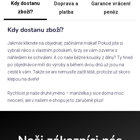
Kdy dostanu
Doprava a
Garance vrácení
zboží?
platba
peněz
Kdy dostanu zboží?
Jakmile kliknete na objednat, začínáme makat! Pokud jste si
vybrali něco s vlastním potiskem, brzy se vám ozveme s
náhledem ke schválení. A co naše běžné kousky z dílny? Ty hned
po objednávce míří do výroby a během dvou dnů už jsou na
cestě k vám. Takže se ani nemusíte začít těšit, protože už skoro
klepou na dveře!
Rychlost je naše druhé jméno – manželka ji sice doma moc
neocení, ale v našem e-shopu je to zaručeně plus!