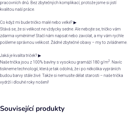
pracovních dnů. Bez zbytečných komplikací, protože jsme si jistí
kvalitou naší práce.
Co když mi bude tričko malé nebo velké?
▶
Stává se, že si velikost ne vždycky sedne. Ale nebojte se, tričko vám
zdarma vyměníme! Stačí nám napsat nebo zavolat, a my vám rychle
pošleme správnou velikost. Žádné zbytečné obavy – my to zvládneme.
Jaká je kvalita triček?
▶
2
Naše trička jsou z 100% bavlny s vysokou gramáží 180 g/m
. Navíc
tiskneme technologií, která je tak odolná, že i po několika vypráních
budou barvy stále živé. Takže si nemusíte dělat starosti – naše trička
vydrží i dlouhé roky nošení!
Související produkty