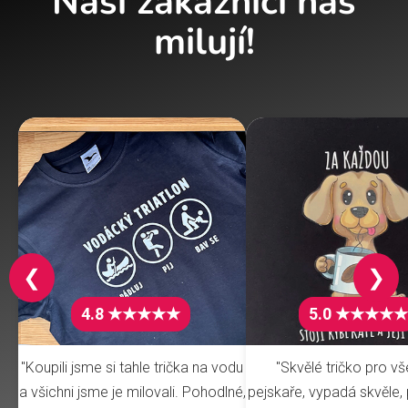
Naši zákazníci nás
milují!
❮
❯
4.8 ★★★★★
5.0 ★★★★★
"Koupili jsme si tahle trička na vodu
"Skvělé tričko pro v
a všichni jsme je milovali. Pohodlné,
pejskaře, vypadá skvěle, 