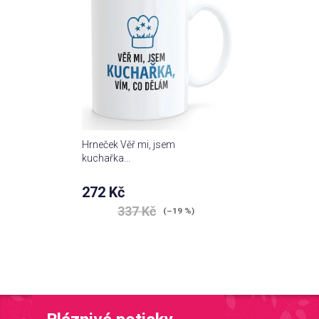
Hrneček Věř mi, jsem
kuchařka...
272 Kč
337 Kč
(–19 %)