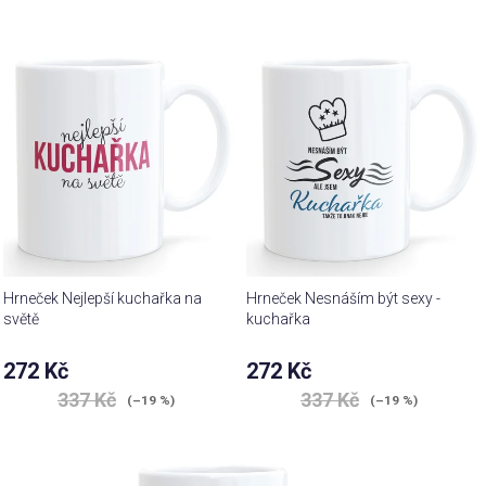
Hrneček Nejlepší kuchařka na
Hrneček Nesnáším být sexy -
světě
kuchařka
272 Kč
272 Kč
337 Kč
337 Kč
(–19 %)
(–19 %)