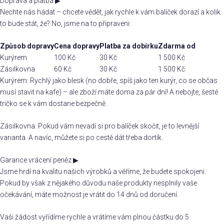
Doprava a platba
▶
Nechte nás hádat – chcete vědět, jak rychle k vám balíček dorazí a kolik
to bude stát, že? No, jsme na to připraveni:
Způsob dopravy
Cena dopravy
Platba za dobírku
Zdarma od
Kurýrem
100 Kč
30 Kč
1 500 Kč
Zásilkovna
60 Kč
30 Kč
1 500 Kč
Kurýrem: Rychlý jako blesk (no dobře, spíš jako ten kurýr, co se občas
musí stavit na kafe) – ale zboží máte doma za pár dní! A nebojte, šesté
tričko se k vám dostane bezpečně.
Zásilkovna: Pokud vám nevadí si pro balíček skočit, je to levnější
varianta. A navíc, můžete si po cestě dát třeba dortík.
Garance vrácení peněz
▶
Jsme hrdí na kvalitu našich výrobků a věříme, že budete spokojeni.
Pokud by však z nějakého důvodu naše produkty nesplnily vaše
očekávání, máte možnost je vrátit do 14 dnů od doručení.
Vaši žádost vyřídíme rychle a vrátíme vám plnou částku do 5