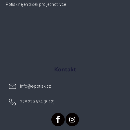
Potisk nejen triček pro jednotlivce
Kontakt
info
@
e-potisk.cz
228 229 674 (8-12)