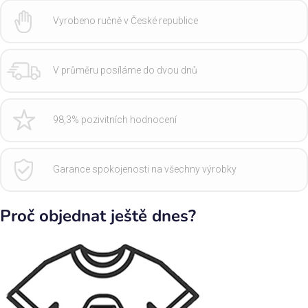
Vyrobeno ručně v České republice
V průměru posíláme do dvou dnů
98,3% pozivitních hodnocení
Garance spokojenosti na všechny výrobky
Proč objednat ještě dnes?