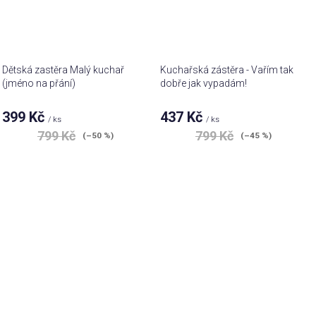
Dětská zastěra Malý kuchař
Kuchařská zástěra - Vařím tak
(jméno na přání)
dobře jak vypadám!
399 Kč
437 Kč
/ ks
/ ks
799 Kč
799 Kč
(–50 %)
(–45 %)