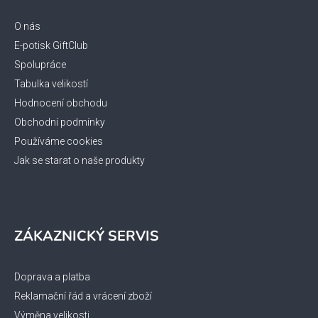
u
a
t
O nás
í
E-potisk GiftClub
Spolupráce
Tabulka velikostí
Hodnocení obchodu
Obchodní podmínky
Používáme cookies
Jak se starat o naše produkty
ZÁKAZNICKÝ SERVIS
Doprava a platba
Reklamační řád a vrácení zboží
Výměna velikosti