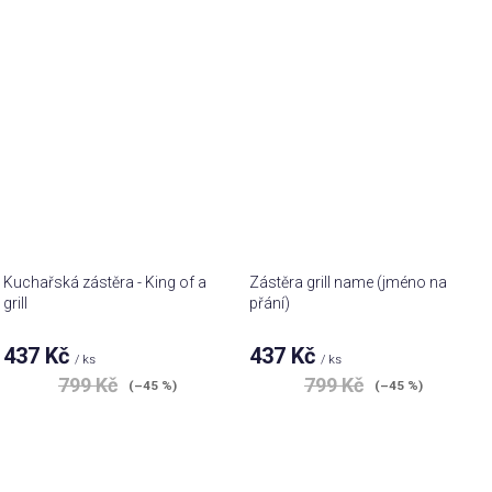
Kuchařská zástěra - King of a
Zástěra grill name (jméno na
grill
přání)
437 Kč
437 Kč
/ ks
/ ks
799 Kč
799 Kč
(–45 %)
(–45 %)