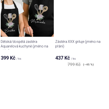
Dětská/dospělá zastěra
Zástěra XXX griluje (jméno na
Aquarelová kuchyně (jméno na
přání)
přání)
399 Kč
437 Kč
/ ks
/ ks
799 Kč
(–45 %)