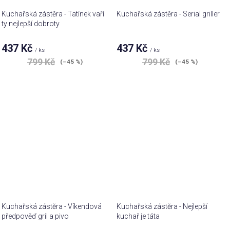
Kuchařská zástěra - Tatínek vaří
Kuchařská zástěra - Serial griller
ty nejlepší dobroty
437 Kč
437 Kč
/ ks
/ ks
799 Kč
799 Kč
(–45 %)
(–45 %)
Kuchařská zástěra - Víkendová
Kuchařská zástěra - Nejlepší
předpověď gril a pivo
kuchař je táta