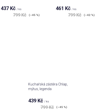
437 Kč
461 Kč
/ ks
/ ks
799 Kč
799 Kč
(–45 %)
(–42 %)
Kuchařská zástěra Chlap,
mýtus, legenda
439 Kč
/ ks
799 Kč
(–45 %)