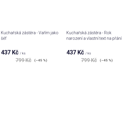
Kuchařská zástěra - Vařím jako
Kuchařská zástěra - Rok
šéf
narození a vlastní text na přání
437 Kč
437 Kč
/ ks
/ ks
799 Kč
799 Kč
(–45 %)
(–45 %)