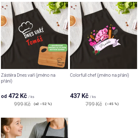
V
r
ý
o
p
d
i
u
s
k
p
t
r
ů
o
d
u
Zástěra Dnes vaří (jméno na
Colorfull chef (jméno na přání)
k
přání)
t
472 Kč
437 Kč
od
ů
/ ks
/ ks
999 Kč
799 Kč
(až –52 %)
(–45 %)