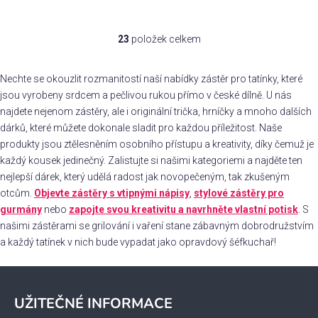
23
položek celkem
O
v
l
Nechte se okouzlit rozmanitostí naší nabídky zástěr pro tatínky, které
á
jsou vyrobeny srdcem a pečlivou rukou přímo v české dílně. U nás
d
najdete nejenom zástěry, ale i originální trička, hrníčky a mnoho dalších
a
dárků, které můžete dokonale sladit pro každou příležitost. Naše
c
produkty jsou ztělesněním osobního přístupu a kreativity, díky čemuž je
í
každý kousek jedinečný. Zalistujte si našimi kategoriemi a najděte ten
p
nejlepší dárek, který udělá radost jak novopečeným, tak zkušeným
r
otcům.
Objevte zástěry s vtipnými nápisy
,
stylové zástěry pro
v
gurmány
nebo
zapojte svou kreativitu a navrhněte vlastní potisk
. S
k
našimi zástěrami se grilování i vaření stane zábavným dobrodružstvím
y
a každý tatínek v nich bude vypadat jako opravdový šéfkuchař!
v
ý
Z
p
á
i
UŽITEČNÉ INFORMACE
p
s