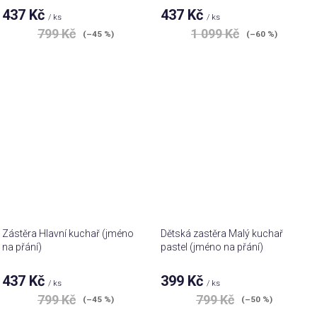
437 Kč
437 Kč
/ ks
/ ks
799 Kč
1 099 Kč
(–45 %)
(–60 %)
Zástěra Hlavní kuchař (jméno
Dětská zastěra Malý kuchař
na přání)
pastel (jméno na přání)
437 Kč
399 Kč
/ ks
/ ks
799 Kč
799 Kč
(–45 %)
(–50 %)