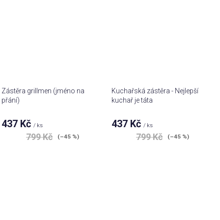
Zástěra grillmen (jméno na
Kuchařská zástěra - Nejlepší
přání)
kuchař je táta
437 Kč
437 Kč
/ ks
/ ks
799 Kč
799 Kč
(–45 %)
(–45 %)