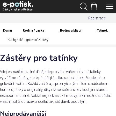
Přejít
Hledat
na
Nákupní
obsah
Registrace
košík
Den
otců
Domů
Rodina / Láska
Rodina a blízcí
Tatínek
Domů
Kuchyňské a grilovací zástěry
Kategorie
Zástěry pro tatínky
Dárek
pro
Vítejte v naší kouzelné dílně, kde pro vás i vaše milované tatínky
Rodina
vytváříme zástěry, které přinášejí špetku radosti do každodenního
/
grilování i vaření. Každá zástěra je promyšleným dílem s nádechem
Láska
humoru, lásky a originality, díky níž se vaše chvíle v kuchyni stanou
nezapomenutelné. Nabízíme jak klasické motivy, tak i možnost přidat
vlastní text či obrázek a udělat tak váš dárek osobitým.
Povolání,
zájmy a
Nejprodávanější
sport