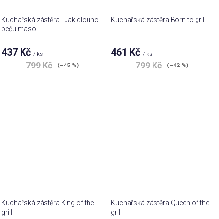
Kuchařská zástěra - Jak dlouho
Kuchařská zástěra Born to grill
peču maso
437 Kč
461 Kč
/ ks
/ ks
799 Kč
799 Kč
(–45 %)
(–42 %)
Kuchařská zástěra King of the
Kuchařská zástěra Queen of the
grill
grill