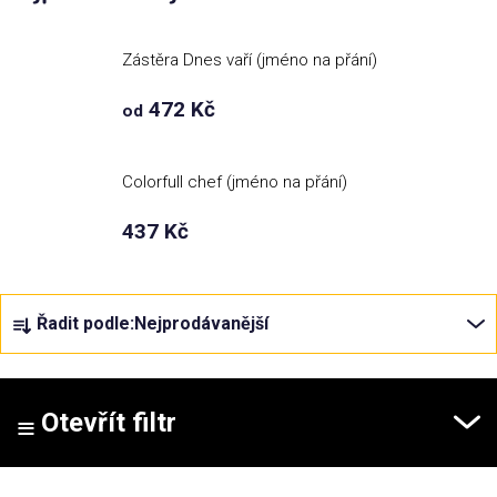
Příležitosti
Zástěra Dnes vaří (jméno na přání)
472 Kč
od
Domácnost
Kolekce
Colorfull chef (jméno na přání)
437 Kč
Oblečení
Ř
Přihlášení
Řadit podle:
Nejprodávanější
a
z
e
n
Otevřít filtr
í
p