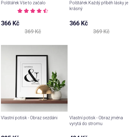
Polštářek Vše to začalo
Polštářek Každý příběh lásky je
krásný
Průměrné
hodnocení
Průměrné
366 Kč
366 Kč
produktu
hodnocení
je
369 Kč
369 Kč
produktu
4,8
je
z 5
5,0
hvězdiček.
z 5
hvězdiček.
Vlastní potisk - Obraz sezdáni
Vlastní potisk - Obraz jména
vyrytá do stromu