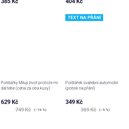
385 Kč
404 Kč
TEXT NA PŘÁNÍ
Polštářky Miluji život protože mi
Polštářek svatební automobil
dal tebe (cena za oba kusy)
(potisk na přání)
Průměrné
629 Kč
349 Kč
hodnocení
749 Kč
369 Kč
produktu
(–16 %)
(–5 %)
je
4,9
z 5
hvězdiček.