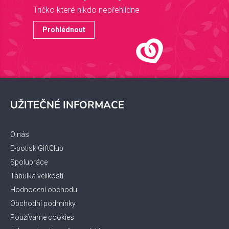
Tričko které nikdo nepřehlídne
Prohlédnout
Z
á
UŽITEČNÉ INFORMACE
p
a
t
O nás
í
E-potisk GiftClub
Spolupráce
Tabulka velikostí
Hodnocení obchodu
Obchodní podmínky
Používáme cookies