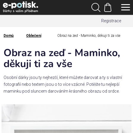
Přejít
Hledat
na
Nákupní
obsah
Registrace
košík
Den
otců
Domů
Oblečení
Obraz na zeď - Maminko, děkuji ti za vše
Domů
Kategorie
Obraz na zeď - Maminko,
děkuji ti za vše
Dárek
pro
Osobní dárky jsou ty nejhezčí, které můžete darovat a ty s vlastní
fotografií nebo textem jsou o to více vzácné. Potěšte tu nejlepší
Rodina
maminku pod sluncem darováním krásného obrazu od srdce.
/
Láska
Povolání,
zájmy a
sport