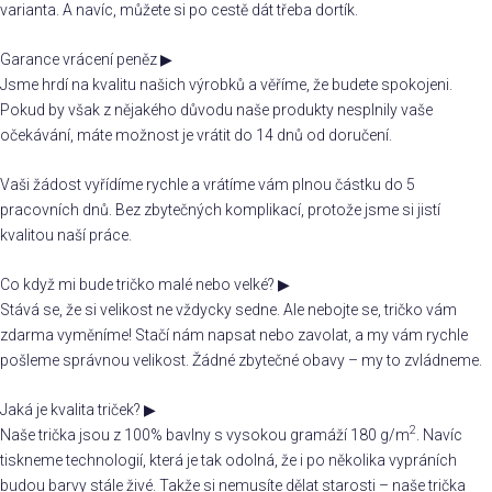
varianta. A navíc, můžete si po cestě dát třeba dortík.
Garance vrácení peněz
▶
Jsme hrdí na kvalitu našich výrobků a věříme, že budete spokojeni.
Pokud by však z nějakého důvodu naše produkty nesplnily vaše
očekávání, máte možnost je vrátit do 14 dnů od doručení.
Vaši žádost vyřídíme rychle a vrátíme vám plnou částku do 5
pracovních dnů. Bez zbytečných komplikací, protože jsme si jistí
kvalitou naší práce.
Co když mi bude tričko malé nebo velké?
▶
Stává se, že si velikost ne vždycky sedne. Ale nebojte se, tričko vám
zdarma vyměníme! Stačí nám napsat nebo zavolat, a my vám rychle
pošleme správnou velikost. Žádné zbytečné obavy – my to zvládneme.
Jaká je kvalita triček?
▶
2
Naše trička jsou z 100% bavlny s vysokou gramáží 180 g/m
. Navíc
tiskneme technologií, která je tak odolná, že i po několika vypráních
budou barvy stále živé. Takže si nemusíte dělat starosti – naše trička