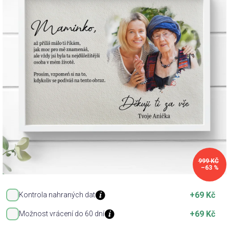
Příležitosti
Domácnost
Kolekce
Oblečení
Přihlášení
999 KČ
–63 %
+69 Kč
Kontrola nahraných dat
+69 Kč
Možnost vrácení do 60 dní