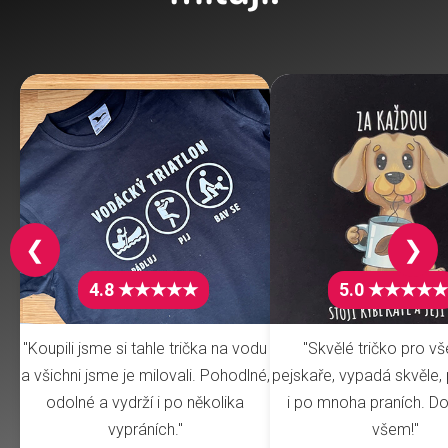
❮
❯
4.8 ★★★★★
5.0 ★★★★★
"Koupili jsme si tahle trička na vodu
"Skvělé tričko pro v
a všichni jsme je milovali. Pohodlné,
pejskaře, vypadá skvěle, 
odolné a vydrží i po několika
i po mnoha praních. Do
vypráních."
všem!"