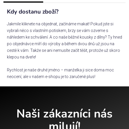
Kdy dostanu zboží?
Jakmile kliknete na objednat, začínáme makat! Pokud jste si
vybrali něco s vlastním potiskem, brzy se vám ozveme s
náhledem ke schválení. A co naše běžné kousky z dílny? Ty hned
po objednávce míří do výroby a během dvou dnů už jsou na
cestě k vám. Takže se ani nemusíte začít těšit, protože už skoro
klepou na dveře!
Rychlost je naše druhé jméno – manželka ji sice doma moc
neocení, ale v našem e-shopu je to zaručeně plus!
Naši zákazníci nás
milují!