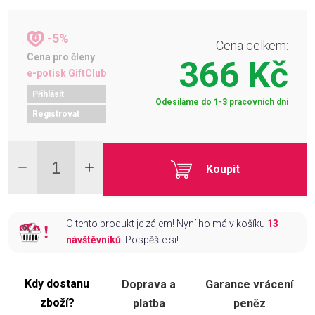
-5%
Cena celkem:
Cena pro členy
366 Kč
e-potisk GiftClub
Přihlásit
Odesíláme do 1-3 pracovních dní
Registrovat
Koupit
O tento produkt je zájem! Nyní ho má v košíku
13
návštěvníků
. Pospěšte si!
Kdy dostanu
Doprava a
Garance vrácení
zboží?
platba
peněz