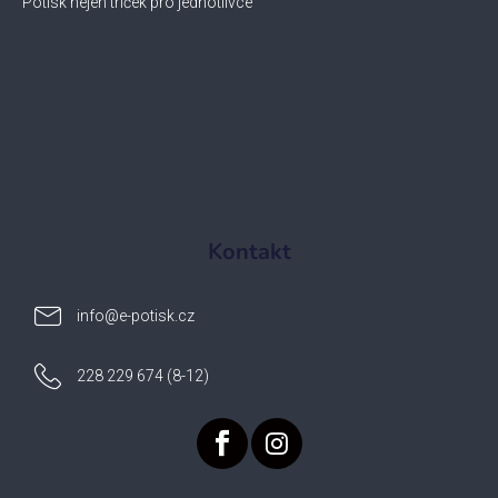
Potisk nejen triček pro jednotlivce
Kontakt
info
@
e-potisk.cz
228 229 674 (8-12)