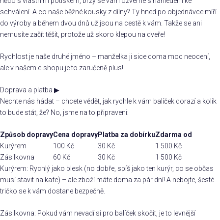
něco s vlastním potiskem, brzy se vám ozveme s náhledem ke
schválení. A co naše běžné kousky z dílny? Ty hned po objednávce míří
do výroby a během dvou dnů už jsou na cestě k vám. Takže se ani
nemusíte začít těšit, protože už skoro klepou na dveře!
Rychlost je naše druhé jméno – manželka ji sice doma moc neocení,
ale v našem e-shopu je to zaručeně plus!
Doprava a platba
▶
Nechte nás hádat – chcete vědět, jak rychle k vám balíček dorazí a kolik
to bude stát, že? No, jsme na to připraveni:
Způsob dopravy
Cena dopravy
Platba za dobírku
Zdarma od
Kurýrem
100 Kč
30 Kč
1 500 Kč
Zásilkovna
60 Kč
30 Kč
1 500 Kč
Kurýrem: Rychlý jako blesk (no dobře, spíš jako ten kurýr, co se občas
musí stavit na kafe) – ale zboží máte doma za pár dní! A nebojte, šesté
tričko se k vám dostane bezpečně.
Zásilkovna: Pokud vám nevadí si pro balíček skočit, je to levnější