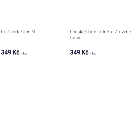
Polštářek Zaostřit
Pánské/dámské tričko Zrozen k
focení
Průměrné
349 Kč
349 Kč
/ ks
/ ks
hodnocení
produktu
je
5,0
z 5
hvězdiček.