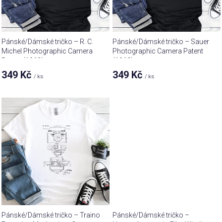
r
ů
o
d
u
Pánské/Dámské tričko – R. C.
Pánské/Dámské tričko – Sauer
k
Michel Photographic Camera
Photographic Camera Patent
Patent (1963)
(1962)
t
349 Kč
349 Kč
ů
/ ks
/ ks
Pánské/Dámské tričko – Traino
Pánské/Dámské tričko –