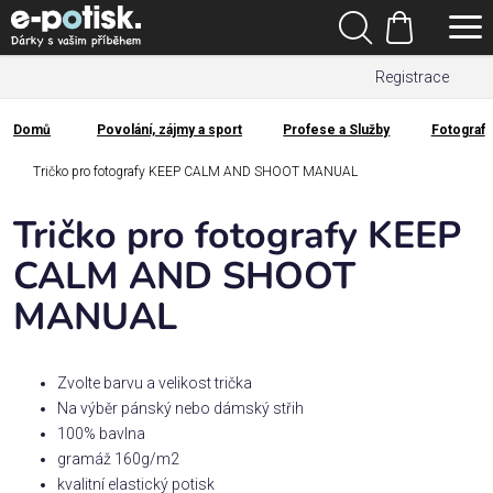
Přejít
Hledat
na
Nákupní
obsah
Registrace
košík
Den
otců
Domů
Povolání, zájmy a sport
Profese a Služby
Fotograf
Domů
Kategorie
Tričko pro fotografy KEEP CALM AND SHOOT MANUAL
Tričko pro fotografy KEEP
Dárek
pro
CALM AND SHOOT
MANUAL
Rodina
/
Láska
Zvolte barvu a velikost trička
Na výběr pánský nebo dámský střih
Povolání,
100% bavlna
zájmy a
gramáž 160g/m2
sport
kvalitní elastický potisk