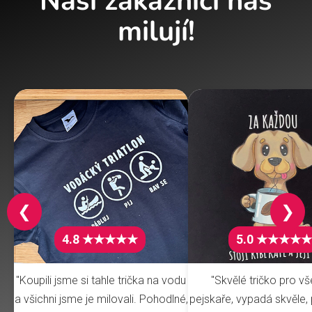
Naši zákazníci nás
milují!
❮
❯
4.8 ★★★★★
5.0 ★★★★★
"Koupili jsme si tahle trička na vodu
"Skvělé tričko pro v
a všichni jsme je milovali. Pohodlné,
pejskaře, vypadá skvěle, 