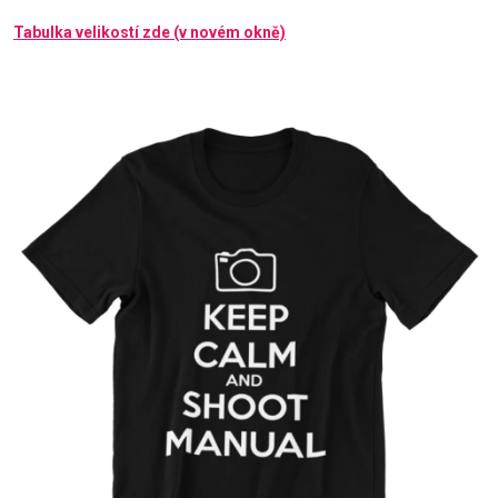
Tabulka velikostí zde (v novém okně)
Příležitosti
Domácnost
Kolekce
Oblečení
Přihlášení