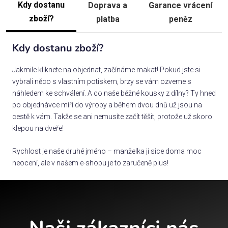
Kdy dostanu
Doprava a
Garance vrácení
zboží?
platba
peněz
Kdy dostanu zboží?
Jakmile kliknete na objednat, začínáme makat! Pokud jste si
vybrali něco s vlastním potiskem, brzy se vám ozveme s
náhledem ke schválení. A co naše běžné kousky z dílny? Ty hned
po objednávce míří do výroby a během dvou dnů už jsou na
cestě k vám. Takže se ani nemusíte začít těšit, protože už skoro
klepou na dveře!
Rychlost je naše druhé jméno – manželka ji sice doma moc
neocení, ale v našem e-shopu je to zaručeně plus!