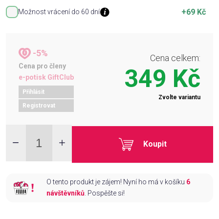
+69 Kč
Možnost vrácení do 60 dní
-5%
Cena celkem:
Cena pro členy
349 Kč
e-potisk GiftClub
Přihlásit
Zvolte variantu
Registrovat
Koupit
O tento produkt je zájem! Nyní ho má v košíku
6
návštěvníků
. Pospěšte si!