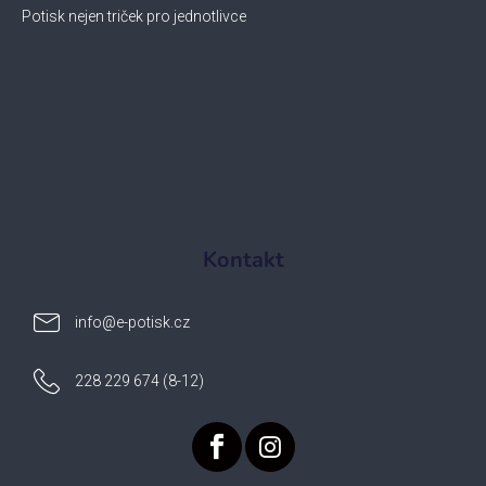
Potisk nejen triček pro jednotlivce
Kontakt
info
@
e-potisk.cz
228 229 674 (8-12)