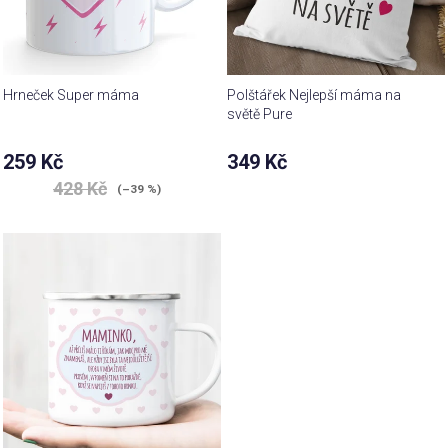
Hrneček Super máma
Polštářek Nejlepší máma na
světě Pure
Průměrné
259 Kč
349 Kč
hodnocení
428 Kč
produktu
(–39 %)
je
5,0
z 5
hvězdiček.