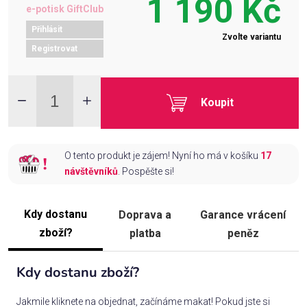
1 190 Kč
e-potisk GiftClub
Přihlásit
Zvolte variantu
Registrovat
Koupit
O tento produkt je zájem! Nyní ho má v košíku
17
návštěvníků
. Pospěšte si!
Kdy dostanu
Doprava a
Garance vrácení
zboží?
platba
peněz
Kdy dostanu zboží?
Jakmile kliknete na objednat, začínáme makat! Pokud jste si