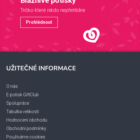
Bláznivé potisky
Tričko které nikdo nepřehlídne
Prohlédnout
Z
á
UŽITEČNÉ INFORMACE
p
a
t
O nás
í
E-potisk GiftClub
Spolupráce
Tabulka velikostí
Hodnocení obchodu
Obchodní podmínky
Používáme cookies