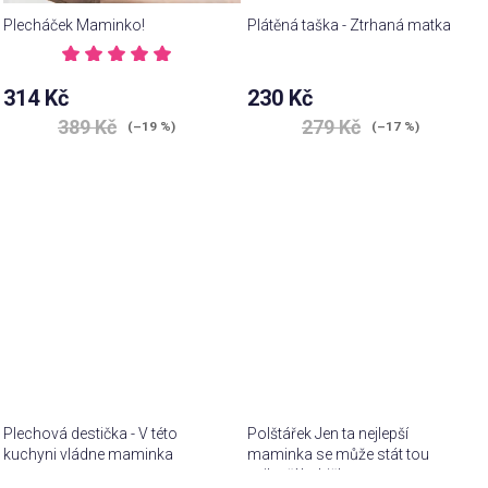
Plecháček Maminko!
Plátěná taška - Ztrhaná matka
Průměrné
hodnocení
314 Kč
230 Kč
produktu
je
389 Kč
279 Kč
(–19 %)
(–17 %)
5,0
z 5
hvězdiček.
Plechová destička - V této
Polštářek Jen ta nejlepší
kuchyni vládne maminka
maminka se může stát tou
nejlepší babičkou