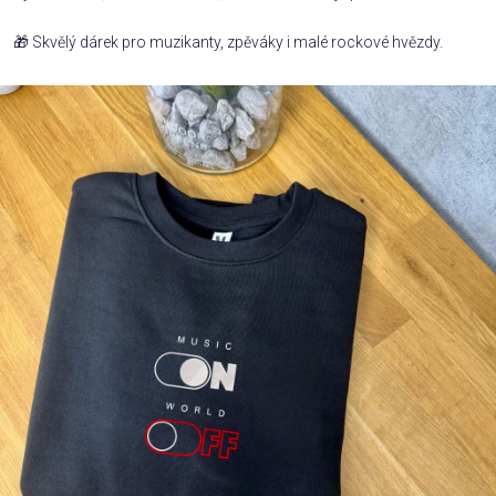
🎁 Skvělý dárek pro muzikanty, zpěváky i malé rockové hvězdy.
Příležitosti
Domácnost
Kolekce
Oblečení
Přihlášení