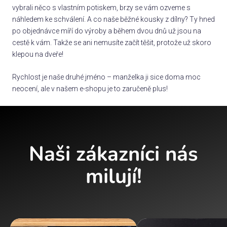
vybrali něco s vlastním potiskem, brzy se vám ozveme s
náhledem ke schválení. A co naše běžné kousky z dílny? Ty hned
po objednávce míří do výroby a během dvou dnů už jsou na
cestě k vám. Takže se ani nemusíte začít těšit, protože už skoro
klepou na dveře!
Rychlost je naše druhé jméno – manželka ji sice doma moc
neocení, ale v našem e-shopu je to zaručeně plus!
Naši zákazníci nás
milují!