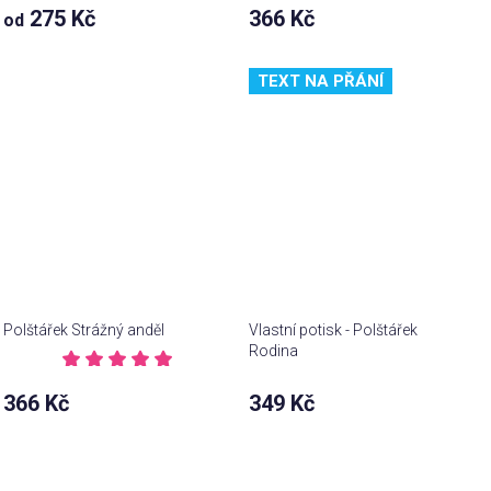
Průměrné
275 Kč
366 Kč
od
hodnocení
Průměrné
produktu
hodnocení
je
produktu
TEXT NA PŘÁNÍ
5,0
je
z 5
3,5
hvězdiček.
z 5
hvězdiček.
Polštářek Strážný anděl
Vlastní potisk - Polštářek
Rodina
Průměrné
hodnocení
366 Kč
349 Kč
produktu
je
5,0
z 5
hvězdiček.