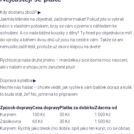
Kdy dostanu zboží?
▶
Jakmile kliknete na objednat, začínáme makat! Pokud jste si vybrali
něco s vlastním potiskem, brzy se vám ozveme s náhledem ke
schválení. A co naše běžné kousky z dílny? Ty hned po objednávce míří
do výroby a během dvou dnů už jsou na cestě k vám. Takže se ani
nemusíte začít těšit, protože už skoro klepou na dveře!
Rychlost je naše druhé jméno – manželka ji sice doma moc neocení,
ale v našem e-shopu je to zaručeně plus!
Doprava a platba
▶
Nechte nás hádat – chcete vědět, jak rychle k vám balíček dorazí a kolik
to bude stát, že? No, jsme na to připraveni:
Způsob dopravy
Cena dopravy
Platba za dobírku
Zdarma od
Kurýrem
100 Kč
30 Kč
1 500 Kč
Zásilkovna
60 Kč
30 Kč
1 500 Kč
Kurýrem: Rychlý jako blesk (no dobře, spíš jako ten kurýr, co se občas