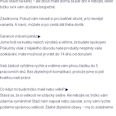
musí stavit na kafe) – ale zboží máte doma za pár dní! A nebojte, šesté
tričko se k vám dostane bezpečně.
Zásilkovna: Pokud vám nevadí si pro balíček skočit, je to levnější
varianta. A navíc, můžete si po cestě dát třeba dortík.
Garance vrácení peněz
▶
Jsme hrdí na kvalitu našich výrobků a věříme, že budete spokojeni.
Pokud by však z nějakého důvodu naše produkty nesplnily vaše
očekávání, máte možnost je vrátit do 14 dnů od doručení.
Vaši žádost vyřídíme rychle a vrátíme vám plnou částku do 5
pracovních dnů. Bez zbytečných komplikací, protože jsme si jistí
kvalitou naší práce.
Co když mi bude tričko malé nebo velké?
▶
Stává se, že si velikost ne vždycky sedne. Ale nebojte se, tričko vám
zdarma vyměníme! Stačí nám napsat nebo zavolat, a my vám rychle
pošleme správnou velikost. Žádné zbytečné obavy – my to zvládneme.