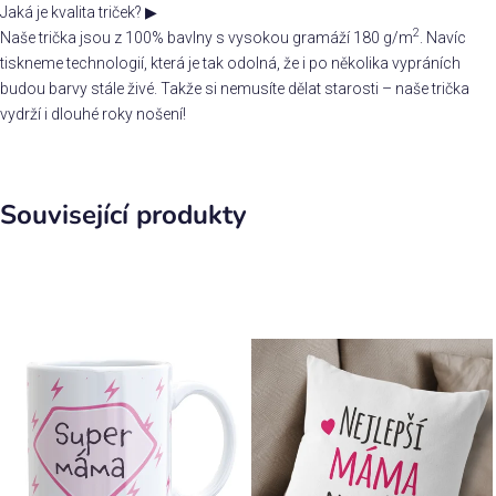
Jaká je kvalita triček?
▶
2
Naše trička jsou z 100% bavlny s vysokou gramáží 180 g/m
. Navíc
tiskneme technologií, která je tak odolná, že i po několika vypráních
budou barvy stále živé. Takže si nemusíte dělat starosti – naše trička
vydrží i dlouhé roky nošení!
Související produkty