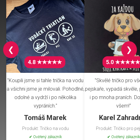
❮
❯
4.8 ★★★★★
5.0 ★★★★★
"Koupili jsme si tahle trička na vodu
"Skvělé tričko pro v
a všichni jsme je milovali. Pohodlné,
pejskaře, vypadá skvěle, 
odolné a vydrží i po několika
i po mnoha praních. Do
vypráních."
všem!"
Tomáš Marek
Karel Zahrad
Produkt: Tričko na vodu
Produkt: Tričko pro pe
✔ Ověřený zákazník
✔ Ověřený zákazník