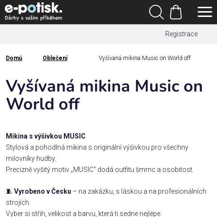
Přejít
Hledat
na
Nákupní
obsah
Registrace
košík
Den
otců
Domů
Oblečení
Vyšívaná mikina Music on World off
Domů
Kategorie
Vyšívaná mikina Music on
World off
Dárek
pro
Mikina s výšivkou MUSIC
Rodina
Stylová a pohodlná mikina s originální výšivkou pro všechny
/
milovníky hudby.
Láska
Precizně vyšitý motiv „MUSIC“ dodá outfitu šmrnc a osobitost.
Povolání,
🧵
Vyrobeno v Česku
– na zakázku, s láskou a na profesionálních
zájmy a
strojích.
sport
Vyber si střih, velikost a barvu, která ti sedne nejlépe.