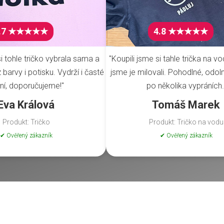
.7 ★★★★★
4.8 ★★★★★
i tohle tričko vybrala sama a
"Koupili jsme si tahle trička na vo
barvy i potisku. Vydrží i časté
jsme je milovali. Pohodlné, odoln
ní, doporučujeme!"
po několika vypráních.
Eva Králová
Tomáš Marek
Produkt: Tričko
Produkt: Tričko na vodu
✔ Ověřený zákazník
✔ Ověřený zákazník