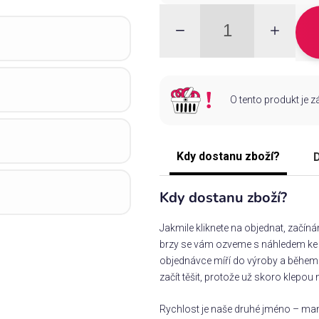
O tento produkt je 
Kdy dostanu zboží?
D
Kdy dostanu zboží?
Jakmile kliknete na objednat, začín
brzy se vám ozveme s náhledem ke s
objednávce míří do výroby a během 
začít těšit, protože už skoro klepou 
Rychlost je naše druhé jméno – man