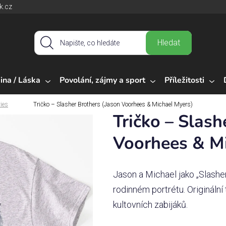
k.cz
Hledat
ina / Láska
Povolání, zájmy a sport
Příležitosti
ies
Tričko – Slasher Brothers (Jason Voorhees & Michael Myers)
Tričko – Slash
Voorhees & M
Jason a Michael jako „Slashe
rodinném portrétu. Origináln
kultovních zabijáků.