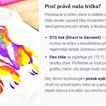
Proč právě naše trička?
Představte si tričko, které si oblíbít
stále skvěle vypadá! Díky moderním 
zaručujeme precizní detaily a dlouho
DTG tisk (Direct to Garment)
– d
motivy na tričko s neuvěřitelnou př
nejjemnější detaily zůstanou ostré
Flex fólie
se zažehluje při 175 °C 
desítky praní. Perfektně se hodí pr
grafiku, takže váš design bude vždy
Díky těmto technologiím
potisk vydr
ztratil na sytosti barev nebo se popra
stejně stylová a kvalitní i po mnoha n