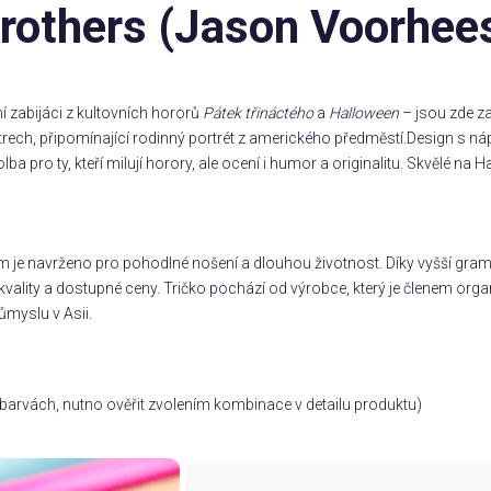
Brothers (Jason Voorhee
 zabijáci z kultovních hororů
Pátek třináctého
a
Halloween
– jsou zde za
vetrech, připomínající rodinný portrét z amerického předměstí.Design s n
ba pro ty, kteří milují horory, ale ocení i humor a originalitu. Skvělé n
m je navrženo pro pohodlné nošení a dlouhou životnost. Díky vyšší gramá
vality a dostupné ceny. Tričko pochází od výrobce, který je členem orga
ůmyslu v Asii.
ch barvách, nutno ověřit zvolením kombinace v detailu produktu)