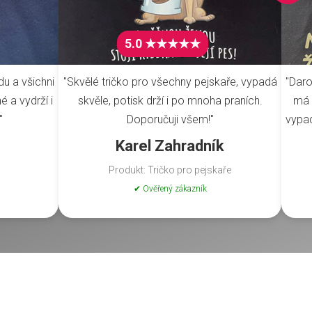
5.0 ★★★★★
du a všichni
"Skvělé tričko pro všechny pejskaře, vypadá
"Daro
é a vydrží i
skvěle, potisk drží i po mnoha praních.
má 
"
Doporučuji všem!"
vypad
Karel Zahradník
Produkt: Tričko pro pejskaře
✔ Ověřený zákazník