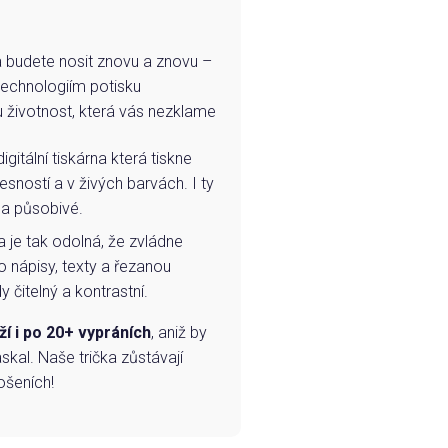
e a budete nosit znovu a znovu –
technologiím potisku
u životnost, která vás nezklame
igitální tiskárna která tiskne
esností a v živých barvách. I ty
 a působivé.
a je tak odolná, že zvládne
o nápisy, texty a řezanou
 čitelný a kontrastní.
ží i po 20+ vypráních
, aniž by
skal. Naše trička zůstávají
ošeních!