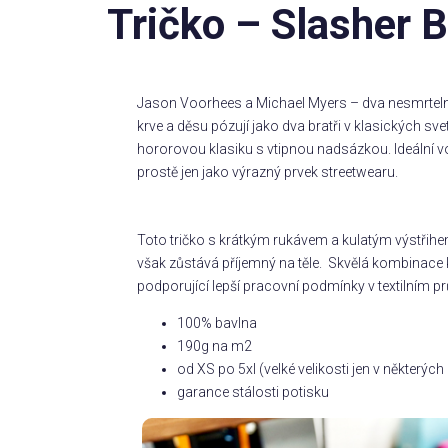
Tričko – Slasher 
Jason Voorhees a Michael Myers – dva nesmrtelní
krve a děsu pózují jako dva bratři v klasických s
hororovou klasiku s vtipnou nadsázkou. Ideální vol
prostě jen jako výrazný prvek streetwearu.
Toto tričko s krátkým rukávem a kulatým výstřihe
však zůstává příjemný na těle. Skvělá kombinace k
podporující lepší pracovní podmínky v textilním pr
100% bavlna
190g na m2
od XS po 5xl (velké velikosti jen v některý
garance stálosti potisku