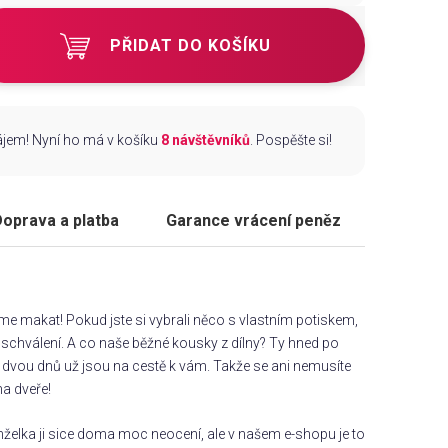
PŘIDAT DO KOŠÍKU
zájem! Nyní ho má v košíku
8 návštěvníků
. Pospěšte si!
oprava a platba
Garance vrácení peněz
áme makat! Pokud jste si vybrali něco s vlastním potiskem,
chválení. A co naše běžné kousky z dílny? Ty hned po
dvou dnů už jsou na cestě k vám. Takže se ani nemusíte
na dveře!
želka ji sice doma moc neocení, ale v našem e-shopu je to