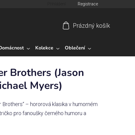
Přihlášení
Registrace
Prázdný košík
Nákupní
košík
Domácnost
Kolekce
Oblečení
er Brothers (Jason
ichael Myers)
r Brothers“ – hororová klasika v humorném
í tričko pro fanoušky černého humoru a