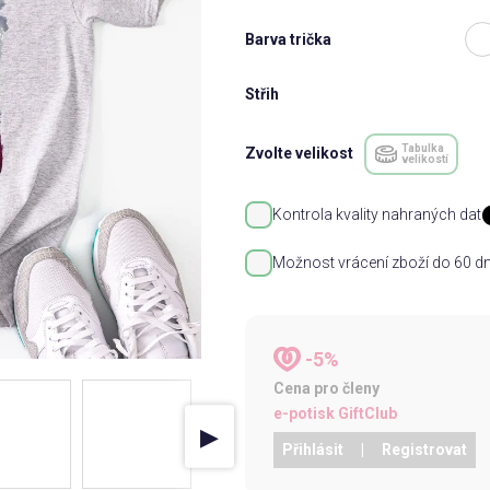
Barva trička
Střih
Tabulka
Zvolte velikost
velikostí
Kontrola kvality nahraných dat
Možnost vrácení zboží do 60 dn
-5%
Cena pro členy
e-potisk GiftClub
▶
Přihlásit
|
Registrovat