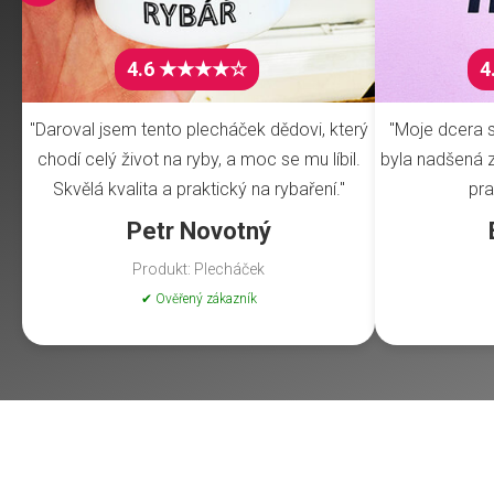
4.6 ★★★★☆
4
"Daroval jsem tento plecháček dědovi, který
"Moje dcera s
chodí celý život na ryby, a moc se mu líbil.
byla nadšená z 
Skvělá kvalita a praktický na rybaření."
pra
Petr Novotný
Produkt: Plecháček
✔ Ověřený zákazník