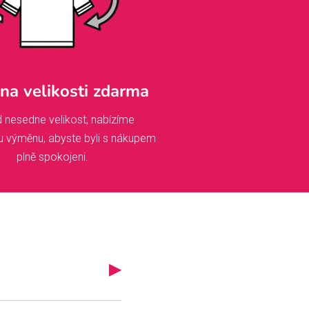
a velikosti zdarma
 nesedne velikost, nabízíme
u výměnu, abyste byli s nákupem
plně spokojeni.
▶
iskem, brzy se vám