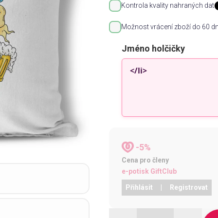
Kontrola kvality nahraných dat
Možnost vrácení zboží do 60 dn
Jméno holčičky
-5%
Cena pro členy
e-potisk GiftClub
Přihlásit
|
Registrovat