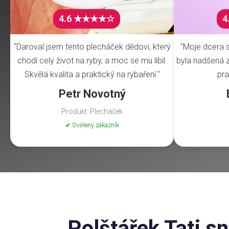
4.6 ★★★★☆
4
"Daroval jsem tento plecháček dědovi, který
"Moje dcera s
chodí celý život na ryby, a moc se mu líbil.
byla nadšená z 
Skvělá kvalita a praktický na rybaření."
pra
Petr Novotný
Produkt: Plecháček
✔ Ověřený zákazník
Polštářek Tati sn