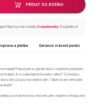
PŘIDAT DO KOŠÍKU
zájem! Nyní ho má v košíku
5 návštěvníků
. Pospěšte si!
oprava a platba
Garance vrácení peněz
áme makat! Pokud jste si vybrali něco s vlastním potiskem,
chválení. A co naše běžné kousky z dílny? Ty hned po
dvou dnů už jsou na cestě k vám. Takže se ani nemusíte
na dveře!
želka ji sice doma moc neocení, ale v našem e-shopu je to