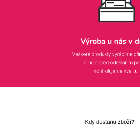
Výroba u nás v d
Veškeré produkty vyrábíme pří
dílně a před odesláním pe
kontrolujeme kvalitu.
Kdy dostanu zboží?
Jakmile kliknete na obje