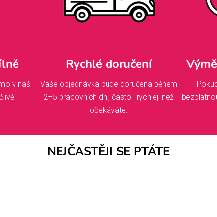
ílně
Rychlé doručení
Výměn
mo v naší
Vaše objednávka bude doručena během
Pokud
člivě
2–5 pracovních dní, často i rychleji než
bezplatno
očekáváte.
NEJČASTĚJI SE PTÁTE
dnat, začínáme makat! Pokud jste si vybrali něco s vlastním pot