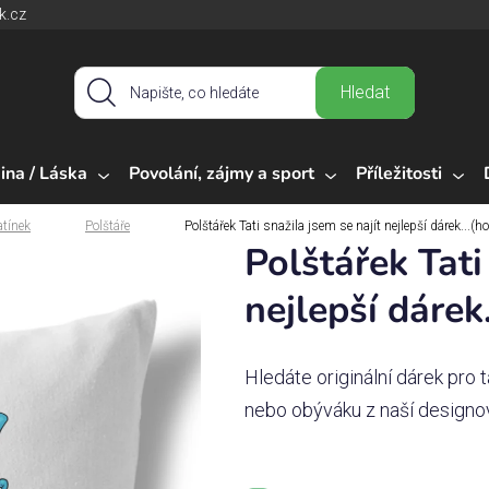
k.cz
Hledat
ina / Láska
Povolání, zájmy a sport
Příležitosti
atínek
Polštáře
Polštářek Tati snažila jsem se najít nejlepší dárek...(ho
Polštářek Tati
nejlepší dárek.
Hledáte originální dárek pro 
nebo obýváku z naší designov