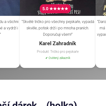
5.0 ★★★★★
du a všichni
"Skvělé tričko pro všechny pejskaře, vypadá
"Daro
é a vydrží i
skvěle, potisk drží i po mnoha praních.
má 
"
Doporučuji všem!"
vypad
Karel Zahradník
Produkt: Tričko pro pejskaře
✔ Ověřený zákazník
pší dárek...(holka)