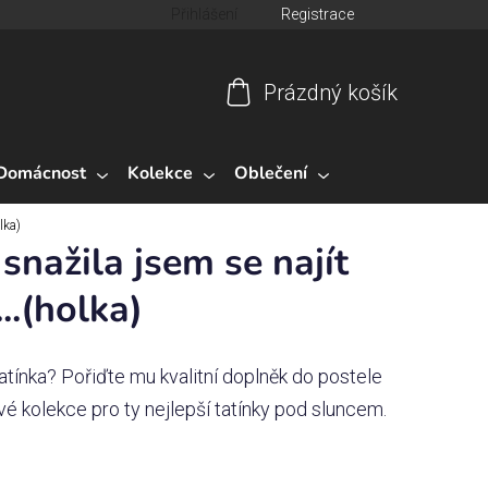
Přihlášení
Registrace
Prázdný košík
Nákupní
košík
Domácnost
Kolekce
Oblečení
lka)
 snažila jsem se najít
..(holka)
tatínka? Pořiďte mu kvalitní doplněk do postele
é kolekce pro ty nejlepší tatínky pod sluncem.