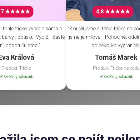
.7 ★★★★★
4.8 ★★★★★
i tohle tričko vybrala sama a
"Koupili jsme si tahle trička na vo
barvy i potisku. Vydrží i časté
jsme je milovali. Pohodlné, odoln
ní, doporučujeme!"
po několika vypráních.
Eva Králová
Tomáš Marek
Produkt: Tričko
Produkt: Tričko na vodu
✔ Ověřený zákazník
✔ Ověřený zákazník
ažila jsem se najít nejle