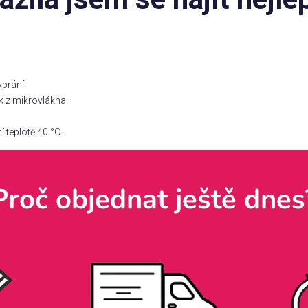
yprání.
k z mikrovlákna.
 teplotě 40 °C.
Proč objednat ještě dnes