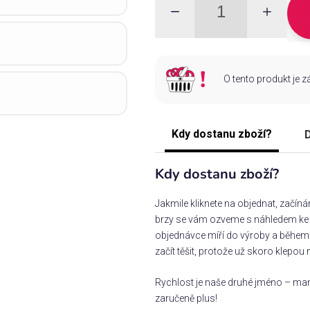
O tento produkt je 
Kdy dostanu zboží?
D
Kdy dostanu zboží?
Jakmile kliknete na objednat, začín
brzy se vám ozveme s náhledem ke s
objednávce míří do výroby a během 
začít těšit, protože už skoro klepou 
Rychlost je naše druhé jméno – man
zaručeně plus!