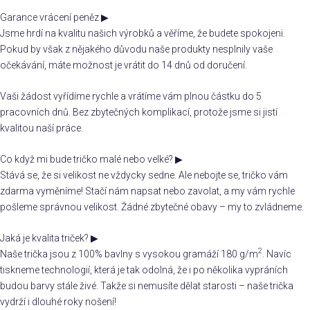
Garance vrácení peněz
▶
Jsme hrdí na kvalitu našich výrobků a věříme, že budete spokojeni.
Pokud by však z nějakého důvodu naše produkty nesplnily vaše
očekávání, máte možnost je vrátit do 14 dnů od doručení.
Vaši žádost vyřídíme rychle a vrátíme vám plnou částku do 5
pracovních dnů. Bez zbytečných komplikací, protože jsme si jistí
kvalitou naší práce.
Co když mi bude tričko malé nebo velké?
▶
Stává se, že si velikost ne vždycky sedne. Ale nebojte se, tričko vám
zdarma vyměníme! Stačí nám napsat nebo zavolat, a my vám rychle
pošleme správnou velikost. Žádné zbytečné obavy – my to zvládneme.
Jaká je kvalita triček?
▶
2
Naše trička jsou z 100% bavlny s vysokou gramáží 180 g/m
. Navíc
tiskneme technologií, která je tak odolná, že i po několika vypráních
budou barvy stále živé. Takže si nemusíte dělat starosti – naše trička
vydrží i dlouhé roky nošení!