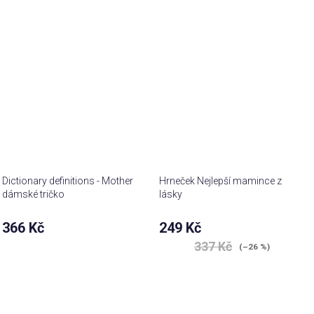
5,0
z 5
hvězdiček.
Dictionary definitions - Mother
Hrneček Nejlepší mamince z
dámské tričko
lásky
366 Kč
249 Kč
337 Kč
(–26 %)