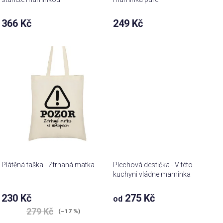
366 Kč
249 Kč
Plátěná taška - Ztrhaná matka
Plechová destička - V této
kuchyni vládne maminka
Průměrné
230 Kč
275 Kč
od
hodnocení
279 Kč
produktu
(–17 %)
je