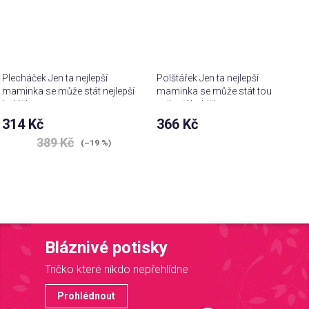
Plecháček Jen ta nejlepší
Polštářek Jen ta nejlepší
maminka se může stát nejlepší
maminka se může stát tou
babičkou
nejlepší babičkou
314 Kč
366 Kč
Průměrné
389 Kč
(–19 %)
hodnocení
produktu
je
3,5
z 5
hvězdiček.
Bláznivé potisky
Tričko které nikdo nepřehlídne
Prohlédnout