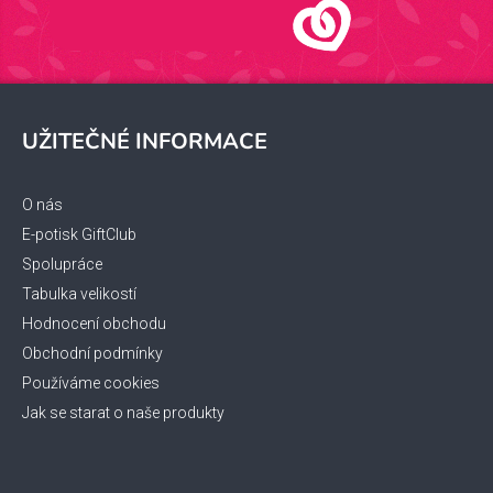
Z
á
UŽITEČNÉ INFORMACE
p
a
t
O nás
í
E-potisk GiftClub
Spolupráce
Tabulka velikostí
Hodnocení obchodu
Obchodní podmínky
Používáme cookies
Jak se starat o naše produkty