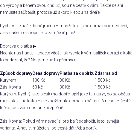
do výroby a během dvou dnů už jsou na cestě k vám. Takže se ani
nemusíte začít těšit, protože už skoro klepou na dveře!
Rychlost je naše druhé jméno – manželka ji sice doma moc neocení,
ale v našem e-shopu je to zaručeně plus!
Doprava a platba
▶
Nechte nás hádat – chcete vědět, jak rychle k vám balíček dorazí a kolik
to bude stát, že? No, jsme na to připraveni:
Způsob dopravy
Cena dopravy
Platba za dobírku
Zdarma od
Kurýrem
100 Kč
30 Kč
1 500 Kč
Zásilkovna
60 Kč
30 Kč
1 500 Kč
Kurýrem: Rychlý jako blesk (no dobře, spíš jako ten kurýr, co se občas
musí stavit na kafe) – ale zboží máte doma za pár dní! A nebojte, šesté
tričko se k vám dostane bezpečně.
Zásilkovna: Pokud vám nevadí si pro balíček skočit, je to levnější
varianta. A navíc, můžete si po cestě dát třeba dortík.