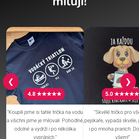
milují!
❮
❯
4.8 ★★★★★
5.0 ★★★★★
"Koupili jsme si tahle trička na vodu
"Skvělé tričko pro v
a všichni jsme je milovali. Pohodlné,
pejskaře, vypadá skvěle, 
odolné a vydrží i po několika
i po mnoha praních. Do
vypráních."
všem!"