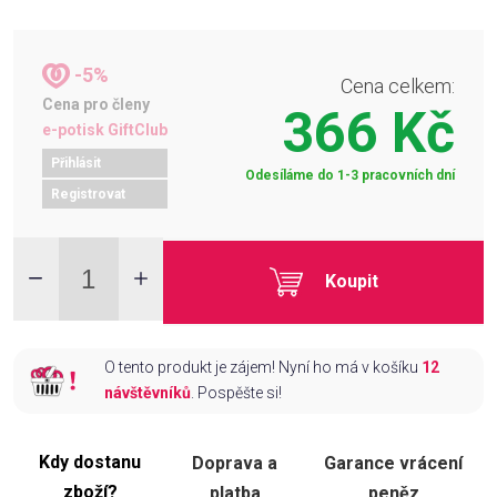
-5%
Cena celkem:
Cena pro členy
366 Kč
e-potisk GiftClub
Přihlásit
Odesíláme do 1-3 pracovních dní
Registrovat
Koupit
O tento produkt je zájem! Nyní ho má v košíku
12
návštěvníků
. Pospěšte si!
Kdy dostanu
Doprava a
Garance vrácení
zboží?
platba
peněz