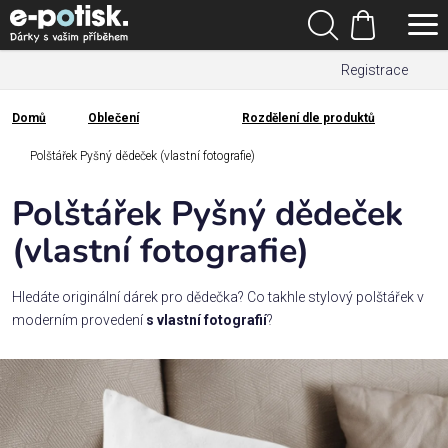
Přejít
Hledat
na
Nákupní
obsah
Registrace
košík
Den
otců
Domů
Oblečení
Rozdělení dle produktů
Domů
Kategorie
Polštářek Pyšný dědeček (vlastní fotografie)
Polštářek Pyšný dědeček
Dárek
pro
(vlastní fotografie)
Rodina
Hledáte originální dárek pro dědečka? Co takhle stylový polštářek v
/
moderním provedení
s vlastní fotografií
?
Láska
Povolání,
zájmy a
sport