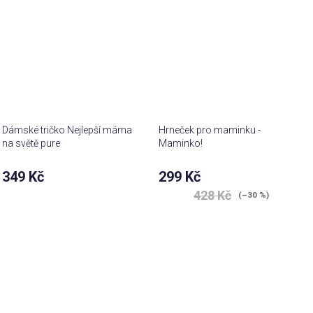
Dámské tričko Nejlepší máma
Hrneček pro maminku -
na světě pure
Maminko!
Průměrné
Průměrné
349 Kč
299 Kč
hodnocení
hodnocení
428 Kč
produktu
produktu
(–30 %)
je
je
5,0
5,0
z 5
z 5
hvězdiček.
hvězdiček.