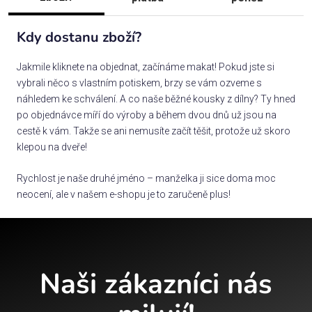
Kdy dostanu zboží?
Jakmile kliknete na objednat, začínáme makat! Pokud jste si
vybrali něco s vlastním potiskem, brzy se vám ozveme s
náhledem ke schválení. A co naše běžné kousky z dílny? Ty hned
po objednávce míří do výroby a během dvou dnů už jsou na
cestě k vám. Takže se ani nemusíte začít těšit, protože už skoro
klepou na dveře!
Rychlost je naše druhé jméno – manželka ji sice doma moc
neocení, ale v našem e-shopu je to zaručeně plus!
Naši zákazníci nás