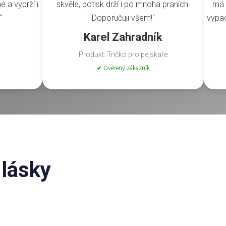
é a vydrží i
skvěle, potisk drží i po mnoha praních.
má 
"
Doporučuji všem!"
vypad
Karel Zahradník
Produkt: Tričko pro pejskaře
✔ Ověřený zákazník
 lásky