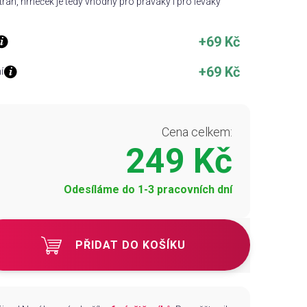
ran, hrneček je tedy vhodný pro praváky i pro leváky
+69 Kč
+69 Kč
í
Cena celkem:
249 Kč
Odesíláme do 1-3 pracovních dní
PŘIDAT DO KOŠÍKU