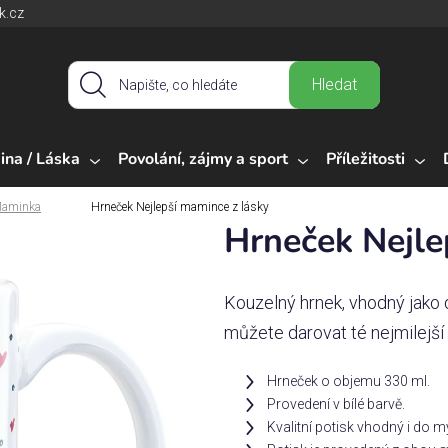
k.cz
Hledat
ina / Láska
Povolání, zájmy a sport
Příležitosti
aminka
Hrneček Nejlepší mamince z lásky
Hrneček Nejle
Kouzelný hrnek, vhodný jako d
můžete darovat té nejmilejší
Hrneček o objemu 330 ml.
Provedení v bílé barvě.
Kvalitní potisk vhodný i do 