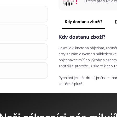
O tento produkt je 
Kdy dostanu zboží?
D
Kdy dostanu zboží?
Jakmile kliknete na objednat, začín
brzy se vám ozveme s náhledem ke s
objednávce míří do výroby a během 
začít těšit, protože už skoro klepou 
Rychlost je naše druhé jméno – man
zaručeně plus!