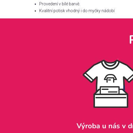
Provedení v bílé barvě.
Kvalitní potisk vhodný i do myčky nádobí
Výroba u nás v d