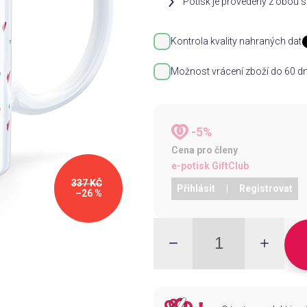
Potisk je provedený z obou st
Kontrola kvality nahraných dat
Možnost vrácení zboží do 60 dn
-5%
Cena pro členy
e-potisk GiftClub
337 KČ
Přihlásit
|
Registrovat
–26 %