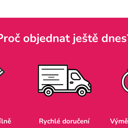
Proč objednat ještě dnes
ílně
Rychlé doručení
Výměn