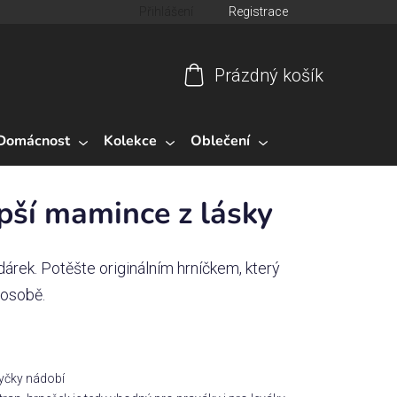
Přihlášení
Registrace
Prázdný košík
Nákupní
košík
Domácnost
Kolekce
Oblečení
pší mamince z lásky
árek. Potěšte originálním hrníčkem, který
 osobě.
myčky nádobí