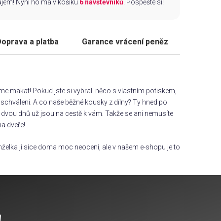
zájem! Nyní ho má v košíku
6 návštěvníků
. Pospěšte si!
oprava a platba
Garance vrácení peněz
áme makat! Pokud jste si vybrali něco s vlastním potiskem,
chválení. A co naše běžné kousky z dílny? Ty hned po
dvou dnů už jsou na cestě k vám. Takže se ani nemusíte
na dveře!
želka ji sice doma moc neocení, ale v našem e-shopu je to