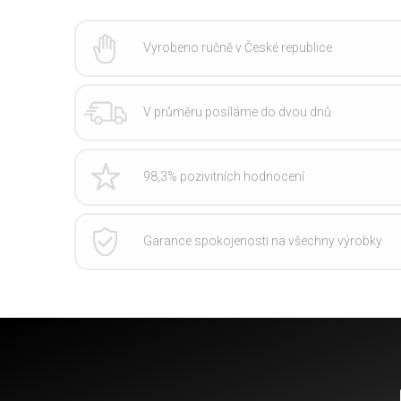
Vyrobeno ručně v České republice
V průměru posíláme do dvou dnů
98,3% pozivitních hodnocení
Garance spokojenosti na všechny výrobky