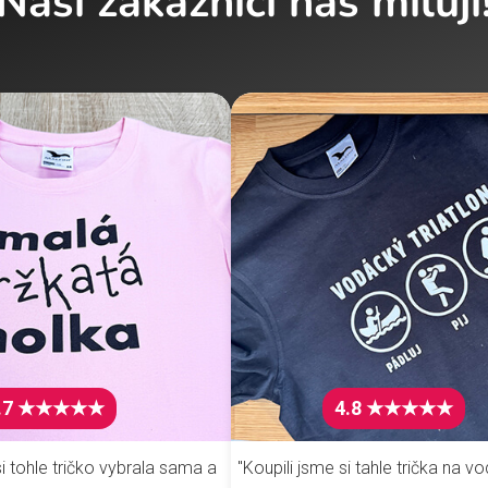
Naši zákazníci nás milují
.7 ★★★★★
4.8 ★★★★★
i tohle tričko vybrala sama a
"Koupili jsme si tahle trička na vo