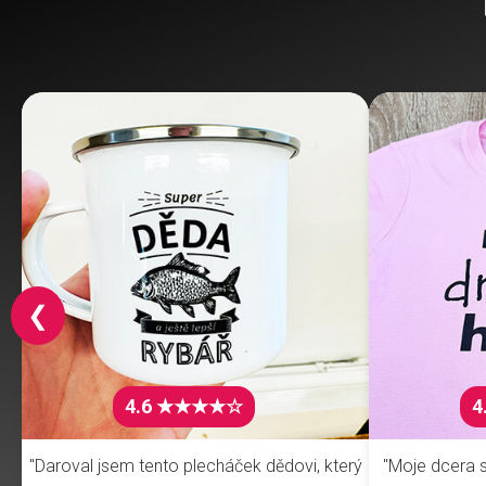
❮
4.6 ★★★★☆
4
"Daroval jsem tento plecháček dědovi, který
"Moje dcera s