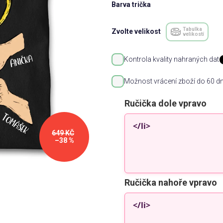
Barva trička
Tabulka
Zvolte velikost
velikostí
Kontrola kvality nahraných dat
Možnost vrácení zboží do 60 dn
Ručička dole vpravo
649 KČ
–38 %
Ručička nahoře vpravo