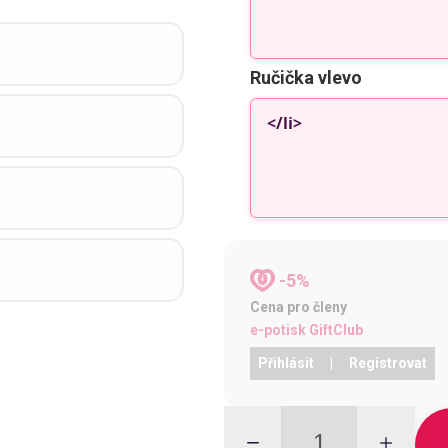
Ručička vlevo
-5%
Cena pro členy
e-potisk GiftClub
Přihlásit
|
Registrovat