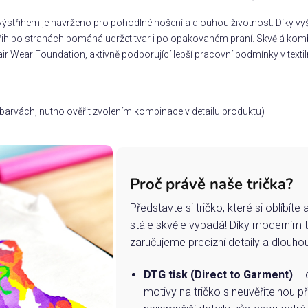
ýstřihem je navrženo pro pohodlné nošení a dlouhou životnost. Díky vyšš
třih po stranách pomáhá udržet tvar i po opakovaném praní. Skvělá komb
ir Wear Foundation, aktivně podporující lepší pracovní podmínky v textil
ch barvách, nutno ověřit zvolením kombinace v detailu produktu)
Proč právě naše trička?
Představte si tričko, které si oblíbít
stále skvěle vypadá! Díky moderním 
zaručujeme precizní detaily a dlouho
DTG tisk (Direct to Garment)
– d
motivy na tričko s neuvěřitelnou př