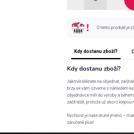
O tento produkt je 
Kdy dostanu zboží?
D
Kdy dostanu zboží?
Jakmile kliknete na objednat, začín
brzy se vám ozveme s náhledem ke s
objednávce míří do výroby a během 
začít těšit, protože už skoro klepou 
Rychlost je naše druhé jméno – man
zaručeně plus!