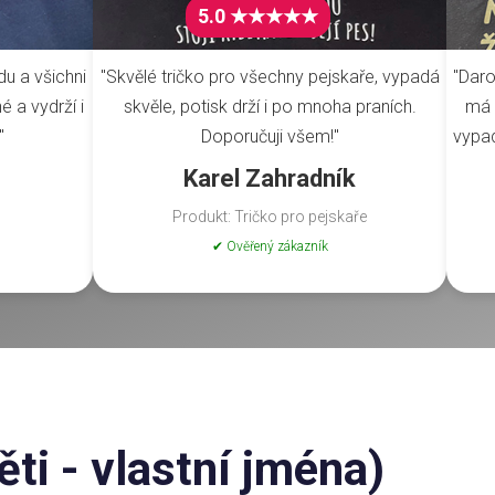
5.0 ★★★★★
du a všichni
"Skvělé tričko pro všechny pejskaře, vypadá
"Daro
é a vydrží i
skvěle, potisk drží i po mnoha praních.
má 
"
Doporučuji všem!"
vypad
Karel Zahradník
Produkt: Tričko pro pejskaře
✔ Ověřený zákazník
ti - vlastní jména)