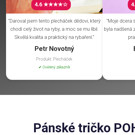
4.6 ★★★★☆
4
"Daroval jsem tento plecháček dědovi, který
"Moje dcera s
chodí celý život na ryby, a moc se mu líbil.
byla nadšená z 
Skvělá kvalita a praktický na rybaření."
pra
Petr Novotný
Produkt: Plecháček
✔ Ověřený zákazník
Pánské tričko POHÁ