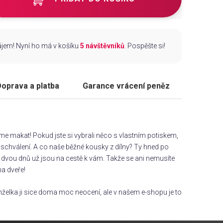
zájem! Nyní ho má v košíku
5 návštěvníků
. Pospěšte si!
oprava a platba
Garance vrácení peněz
áme makat! Pokud jste si vybrali něco s vlastním potiskem,
chválení. A co naše běžné kousky z dílny? Ty hned po
dvou dnů už jsou na cestě k vám. Takže se ani nemusíte
na dveře!
želka ji sice doma moc neocení, ale v našem e-shopu je to