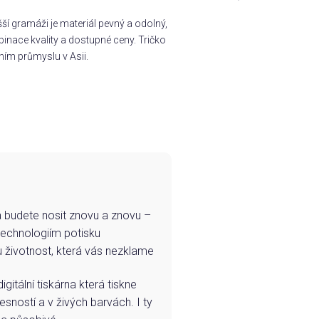
í gramáži je materiál pevný a odolný,
inace kvality a dostupné ceny. Tričko
ním průmyslu v Asii.
e a budete nosit znovu a znovu –
technologiím potisku
u životnost, která vás nezklame
igitální tiskárna která tiskne
esností a v živých barvách. I ty