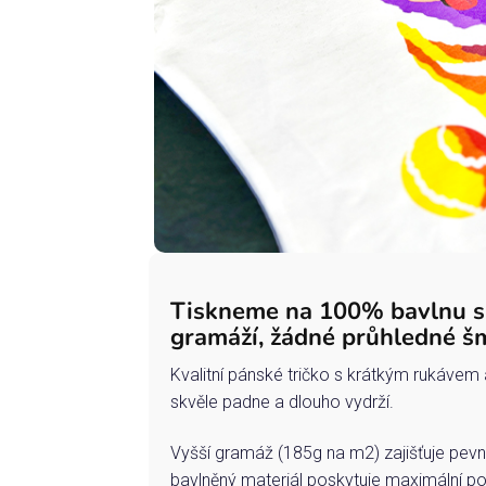
Tiskneme na 100% bavlnu 
gramáží, žádné průhledné š
Kvalitní pánské tričko s krátkým rukávem 
skvěle padne a dlouho vydrží.
Vyšší gramáž (185g na m2) zajišťuje pevn
bavlněný materiál poskytuje maximální po