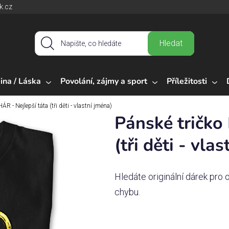
k.cz
Hledat
ina / Láska
Povolání, zájmy a sport
Příležitosti
R - Nejlepší táta (tři děti - vlastní jména)
Pánské tričko
(tři děti - vla
Hledáte originální dárek pro
chybu.