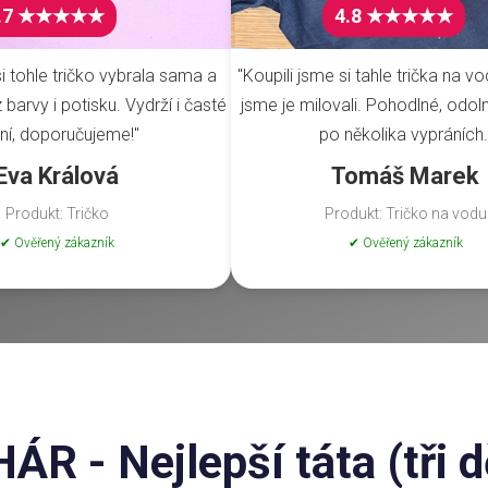
.7 ★★★★★
4.8 ★★★★★
i tohle tričko vybrala sama a
"Koupili jsme si tahle trička na vo
barvy i potisku. Vydrží i časté
jsme je milovali. Pohodlné, odoln
ní, doporučujeme!"
po několika vypráních.
Eva Králová
Tomáš Marek
Produkt: Tričko
Produkt: Tričko na vodu
✔ Ověřený zákazník
✔ Ověřený zákazník
R - Nejlepší táta (tři dě