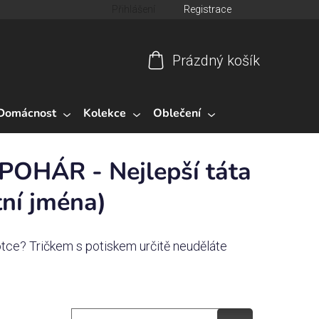
Přihlášení
Registrace
Prázdný košík
Nákupní
košík
Domácnost
Kolekce
Oblečení
 POHÁR - Nejlepší táta
stní jména)
 otce? Tričkem s potiskem určitě neuděláte