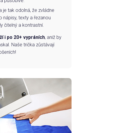
 a působivé.
a je tak odolná, že zvládne
o nápisy, texty a řezanou
 čitelný a kontrastní.
ží i po 20+ vypráních
, aniž by
skal. Naše trička zůstávají
ošeních!