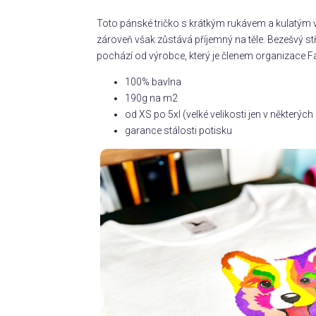
Toto pánské tričko s krátkým rukávem a kulatým v
zároveň však zůstává příjemný na těle. Bezešvý s
pochází od výrobce, který je členem organizace Fa
100% bavlna
190g na m2
od XS po 5xl (velké velikosti jen v některý
garance stálosti potisku