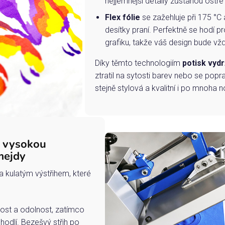
nejjemnější detaily zůstanou ostré
Flex fólie
se zažehluje při 175 °C 
desítky praní. Perfektně se hodí pr
grafiku, takže váš design bude vždy
Díky těmto technologiím
potisk vydr
ztratil na sytosti barev nebo se popra
stejně stylová a kvalitní i po mnoha n
s vysokou
mejdy
a kulatým výstřihem, které
ost a odolnost, zatímco
hodlí. Bezešvý střih po