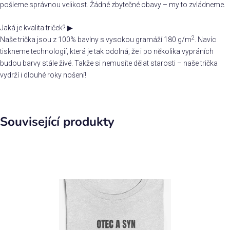
pošleme správnou velikost. Žádné zbytečné obavy – my to zvládneme.
Jaká je kvalita triček?
▶
2
Naše trička jsou z 100% bavlny s vysokou gramáží 180 g/m
. Navíc
tiskneme technologií, která je tak odolná, že i po několika vypráních
budou barvy stále živé. Takže si nemusíte dělat starosti – naše trička
vydrží i dlouhé roky nošení!
Související produkty