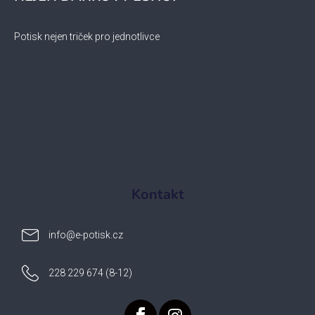
Potisk nejen triček pro jednotlivce
Kontakt
info
@
e-potisk.cz
228 229 674 (8-12)