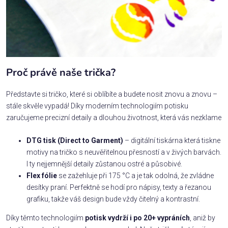
Proč právě naše trička?
Představte si tričko, které si oblíbíte a budete nosit znovu a znovu –
stále skvěle vypadá! Díky moderním technologiím potisku
zaručujeme precizní detaily a dlouhou životnost, která vás nezklame
DTG tisk (Direct to Garment)
– digitální tiskárna která tiskne
motivy na tričko s neuvěřitelnou přesností a v živých barvách.
I ty nejjemnější detaily zůstanou ostré a působivé.
Flex fólie
se zažehluje při 175 °C a je tak odolná, že zvládne
desítky praní. Perfektně se hodí pro nápisy, texty a řezanou
grafiku, takže váš design bude vždy čitelný a kontrastní.
Díky těmto technologiím
potisk vydrží i po 20+ vypráních
, aniž by