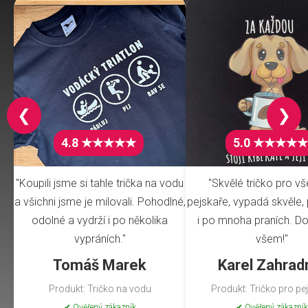
❮
❯
4.8 ★★★★★
5.0 ★★★★★
"Koupili jsme si tahle trička na vodu
"Skvělé tričko pro v
a všichni jsme je milovali. Pohodlné,
pejskaře, vypadá skvěle, 
odolné a vydrží i po několika
i po mnoha praních. Do
vypráních."
všem!"
Tomáš Marek
Karel Zahrad
Produkt: Tričko na vodu
Produkt: Tričko pro pe
✔ Ověřený zákazník
✔ Ověřený zákazník