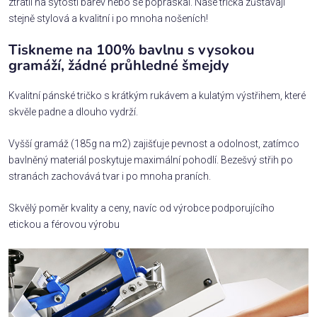
ztratil na sytosti barev nebo se popraskal. Naše trička zůstávají
stejně stylová a kvalitní i po mnoha nošeních!
Tiskneme na 100% bavlnu s vysokou
gramáží, žádné průhledné šmejdy
Kvalitní pánské tričko s krátkým rukávem a kulatým výstřihem, které
skvěle padne a dlouho vydrží.
Vyšší gramáž (185g na m2) zajišťuje pevnost a odolnost, zatímco
bavlněný materiál poskytuje maximální pohodlí. Bezešvý střih po
stranách zachovává tvar i po mnoha praních.
Skvělý poměr kvality a ceny, navíc od výrobce podporujícího
etickou a férovou výrobu