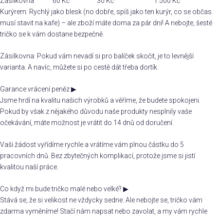
Zásilkovna
60 Kč
30 Kč
1 500 Kč
Kurýrem: Rychlý jako blesk (no dobře, spíš jako ten kurýr, co se občas
musí stavit na kafe) – ale zboží máte doma za pár dní! A nebojte, šesté
tričko se k vám dostane bezpečně.
Zásilkovna: Pokud vám nevadí si pro balíček skočit, je to levnější
varianta. A navíc, můžete si po cestě dát třeba dortík.
Garance vrácení peněz
▶
Jsme hrdí na kvalitu našich výrobků a věříme, že budete spokojeni.
Pokud by však z nějakého důvodu naše produkty nesplnily vaše
očekávání, máte možnost je vrátit do 14 dnů od doručení.
Vaši žádost vyřídíme rychle a vrátíme vám plnou částku do 5
pracovních dnů. Bez zbytečných komplikací, protože jsme si jistí
kvalitou naší práce.
Co když mi bude tričko malé nebo velké?
▶
Stává se, že si velikost ne vždycky sedne. Ale nebojte se, tričko vám
zdarma vyměníme! Stačí nám napsat nebo zavolat, a my vám rychle