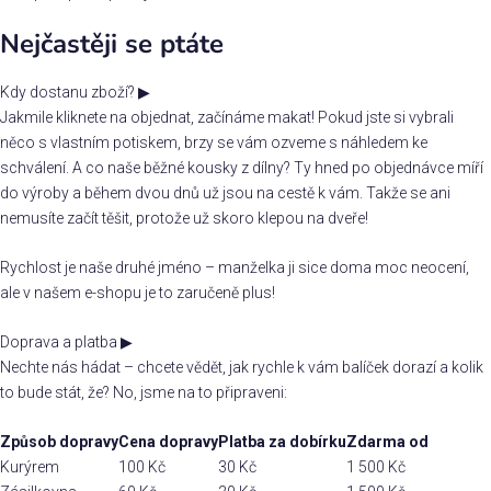
Nejčastěji se ptáte
Kdy dostanu zboží?
▶
Jakmile kliknete na objednat, začínáme makat! Pokud jste si vybrali
něco s vlastním potiskem, brzy se vám ozveme s náhledem ke
schválení. A co naše běžné kousky z dílny? Ty hned po objednávce míří
do výroby a během dvou dnů už jsou na cestě k vám. Takže se ani
nemusíte začít těšit, protože už skoro klepou na dveře!
Rychlost je naše druhé jméno – manželka ji sice doma moc neocení,
ale v našem e-shopu je to zaručeně plus!
Doprava a platba
▶
Nechte nás hádat – chcete vědět, jak rychle k vám balíček dorazí a kolik
to bude stát, že? No, jsme na to připraveni:
Způsob dopravy
Cena dopravy
Platba za dobírku
Zdarma od
Kurýrem
100 Kč
30 Kč
1 500 Kč