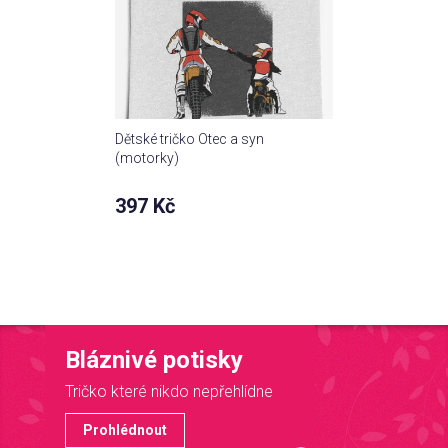
Dětské tričko Otec a syn
(motorky)
397 Kč
Bláznivé potisky
Tričko které nikdo nepřehlídne
Prohlédnout