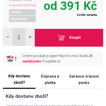
od
391 Kč
e-potisk GiftClub
Přihlásit
Zvolte variantu
Registrovat
Koupit
O tento produkt je zájem! Nyní ho má v košíku
8
návštěvníků
. Pospěšte si!
Kdy dostanu
Doprava a
Garance vrácení
zboží?
platba
peněz
Kdy dostanu zboží?