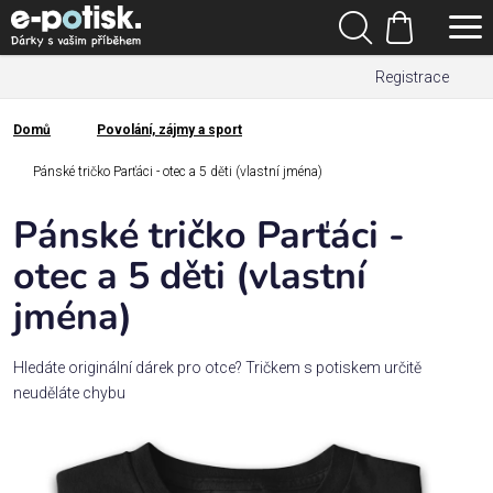
Přejít
Hledat
na
Nákupní
obsah
Registrace
košík
Den
otců
Domů
Povolání, zájmy a sport
Domů
Kategorie
Pánské tričko Parťáci - otec a 5 děti (vlastní jména)
Pánské tričko Parťáci -
Dárek
pro
otec a 5 děti (vlastní
jména)
Rodina
/
Láska
Hledáte originální dárek pro otce? Tričkem s potiskem určitě
neuděláte chybu
Povolání,
zájmy a
sport