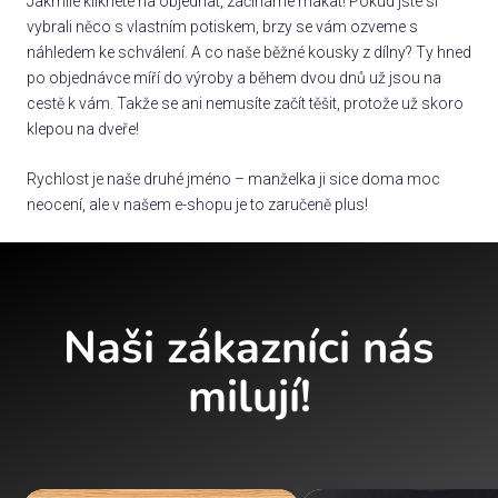
Jakmile kliknete na objednat, začínáme makat! Pokud jste si
vybrali něco s vlastním potiskem, brzy se vám ozveme s
náhledem ke schválení. A co naše běžné kousky z dílny? Ty hned
po objednávce míří do výroby a během dvou dnů už jsou na
cestě k vám. Takže se ani nemusíte začít těšit, protože už skoro
klepou na dveře!
Rychlost je naše druhé jméno – manželka ji sice doma moc
neocení, ale v našem e-shopu je to zaručeně plus!
Naši zákazníci nás
milují!