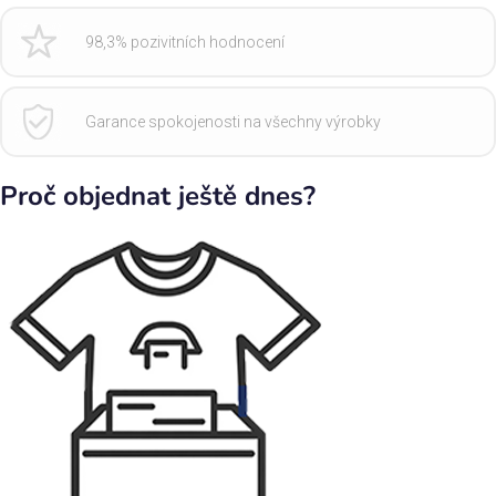
98,3% pozivitních hodnocení
Garance spokojenosti na všechny výrobky
Proč objednat ještě dnes?