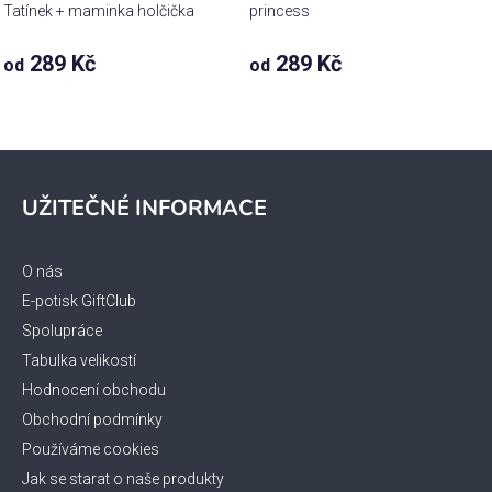
Tatínek + maminka holčička
princess
289 Kč
289 Kč
od
od
Z
á
UŽITEČNÉ INFORMACE
p
a
t
O nás
í
E-potisk GiftClub
Spolupráce
Tabulka velikostí
Hodnocení obchodu
Obchodní podmínky
Používáme cookies
Jak se starat o naše produkty