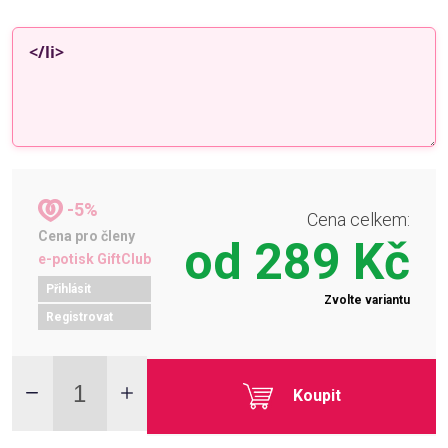
-5%
Cena celkem:
Cena pro členy
od
289 Kč
e-potisk GiftClub
Přihlásit
Zvolte variantu
Registrovat
Koupit