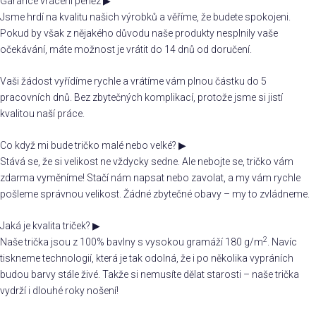
Garance vrácení peněz
▶
Jsme hrdí na kvalitu našich výrobků a věříme, že budete spokojeni.
Pokud by však z nějakého důvodu naše produkty nesplnily vaše
očekávání, máte možnost je vrátit do 14 dnů od doručení.
Vaši žádost vyřídíme rychle a vrátíme vám plnou částku do 5
pracovních dnů. Bez zbytečných komplikací, protože jsme si jistí
kvalitou naší práce.
Co když mi bude tričko malé nebo velké?
▶
Stává se, že si velikost ne vždycky sedne. Ale nebojte se, tričko vám
zdarma vyměníme! Stačí nám napsat nebo zavolat, a my vám rychle
pošleme správnou velikost. Žádné zbytečné obavy – my to zvládneme.
Jaká je kvalita triček?
▶
2
Naše trička jsou z 100% bavlny s vysokou gramáží 180 g/m
. Navíc
tiskneme technologií, která je tak odolná, že i po několika vypráních
budou barvy stále živé. Takže si nemusíte dělat starosti – naše trička
vydrží i dlouhé roky nošení!