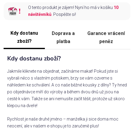
O tento produkt je zájem! Nyní ho má v košíku
10
návštěvníků
. Pospěšte si!
Kdy dostanu
Doprava a
Garance vrácení
zboží?
platba
peněz
Kdy dostanu zboží?
Jakmile kliknete na objednat, začínáme makat! Pokud jste si
vybrali něco s vlastním potiskem, brzy se vám ozveme s
náhledem ke schválení. A co naše běžné kousky z dílny? Ty hned
po objednávce míří do výroby a během dvou dnů už jsou na
cestě k vám. Takže se ani nemusíte začít těšit, protože už skoro
klepou na dveře!
Rychlost je naše druhé jméno – manželka ji sice doma moc
neocení, ale v našem e-shopu je to zaručeně plus!