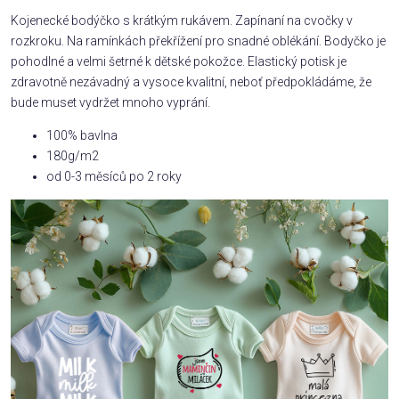
Kojenecké bodýčko s krátkým rukávem. Zapínaní na cvočky v
rozkroku. Na ramínkách překřížení pro snadné oblékání. Bodyčko je
pohodlné a velmi šetrné k dětské pokožce. Elastický potisk je
zdravotně nezávadný a vysoce kvalitní, neboť předpokládáme, že
bude muset vydržet mnoho vyprání.
100% bavlna
180g/m2
od 0-3 měsíců po 2 roky