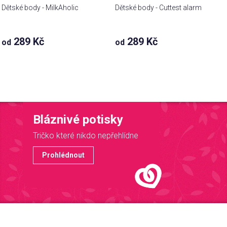
Dětské body - MilkAholic
Dětské body - Cuttest alarm
289 Kč
289 Kč
od
od
Bláznivé potisky
Tričko které nikdo nepřehlídne
Prohlédnout