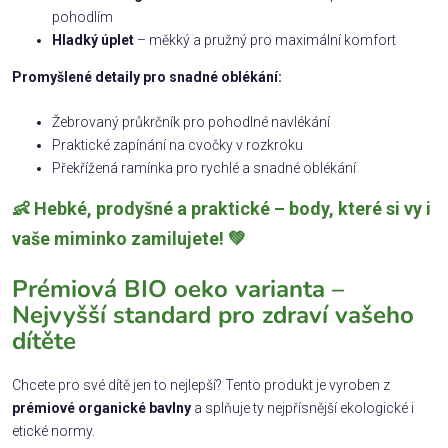
pohodlím
Hladký úplet
– měkký a pružný pro maximální komfort
Promyšlené detaily pro snadné oblékání:
Žebrovaný průkrčník pro pohodlné navlékání
Praktické zapínání na cvočky v rozkroku
Překřížená ramínka pro rychlé a snadné oblékání
👶 Hebké, prodyšné a praktické – body, které si vy i
vaše miminko zamilujete! 💚
Prémiová BIO oeko varianta –
Nejvyšší standard pro zdraví vašeho
dítěte
Chcete pro své dítě jen to nejlepší? Tento produkt je vyroben z
prémiové organické bavlny
a splňuje ty nejpřísnější ekologické i
etické normy.