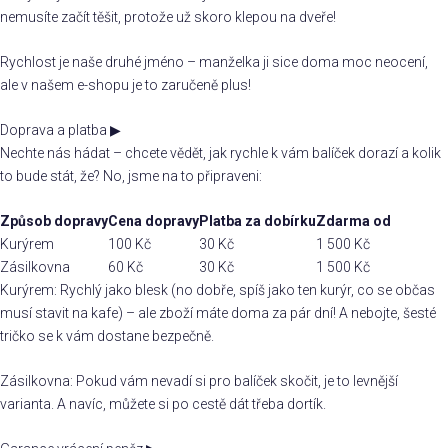
nemusíte začít těšit, protože už skoro klepou na dveře!
Rychlost je naše druhé jméno – manželka ji sice doma moc neocení,
ale v našem e-shopu je to zaručeně plus!
Doprava a platba
▶
Nechte nás hádat – chcete vědět, jak rychle k vám balíček dorazí a kolik
to bude stát, že? No, jsme na to připraveni:
Způsob dopravy
Cena dopravy
Platba za dobírku
Zdarma od
Kurýrem
100 Kč
30 Kč
1 500 Kč
Zásilkovna
60 Kč
30 Kč
1 500 Kč
Kurýrem: Rychlý jako blesk (no dobře, spíš jako ten kurýr, co se občas
musí stavit na kafe) – ale zboží máte doma za pár dní! A nebojte, šesté
tričko se k vám dostane bezpečně.
Zásilkovna: Pokud vám nevadí si pro balíček skočit, je to levnější
varianta. A navíc, můžete si po cestě dát třeba dortík.