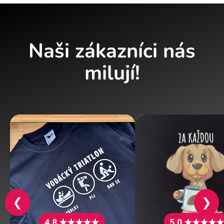
Naši zákazníci nás
milují!
❮
❯
4.8 ★★★★★
5.0 ★★★★★