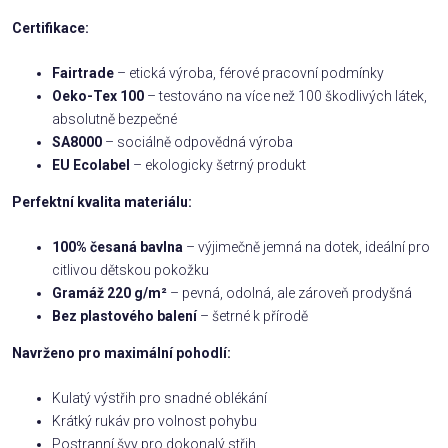
Certifikace:
Fairtrade
– etická výroba, férové pracovní podmínky
Oeko-Tex 100
– testováno na více než 100 škodlivých látek,
absolutně bezpečné
SA8000
– sociálně odpovědná výroba
EU Ecolabel
– ekologicky šetrný produkt
Perfektní kvalita materiálu:
100% česaná bavlna
– výjimečně jemná na dotek, ideální pro
citlivou dětskou pokožku
Gramáž 220 g/m²
– pevná, odolná, ale zároveň prodyšná
Bez plastového balení
– šetrné k přírodě
Navrženo pro maximální pohodlí:
Kulatý výstřih pro snadné oblékání
Krátký rukáv pro volnost pohybu
Postranní švy pro dokonalý střih