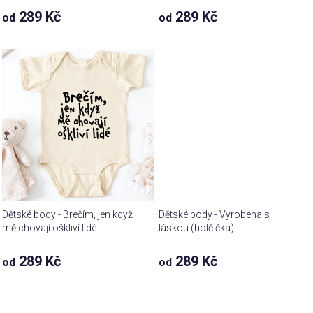
289 Kč
289 Kč
od
od
Dětské body - Brečím, jen když
Dětské body - Vyrobena s
mě chovají oškliví lidé
láskou (holčička)
289 Kč
289 Kč
od
od