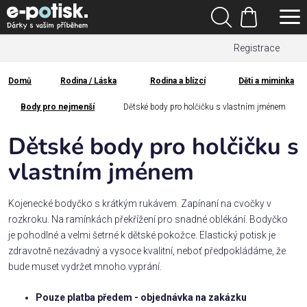
Přejít
Hledat
na
Nákupní
obsah
Registrace
košík
Den
otců
Domů
Rodina / Láska
Rodina a blízcí
Děti a miminka
Domů
Kategorie
Body pro nejmenší
Dětské body pro holčičku s vlastním jménem
Dětské body pro holčičku s
Dárek
pro
vlastním jménem
Rodina
Kojenecké bodyčko s krátkým rukávem. Zapínaní na cvočky v
/
rozkroku. Na ramínkách překřížení pro snadné oblékání. Bodyčko
Láska
je pohodlné a velmi šetrné k dětské pokožce. Elastický potisk je
zdravotně nezávadný a vysoce kvalitní, neboť předpokládáme, že
bude muset vydržet mnoho vyprání.
Povolání,
zájmy a
sport
Pouze platba předem - objednávka na zakázku