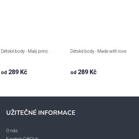
Dětské body - Malý princ
Dětské body - Made with love
289 Kč
289 Kč
od
od
Z
á
UŽITEČNÉ INFORMACE
p
a
t
O nás