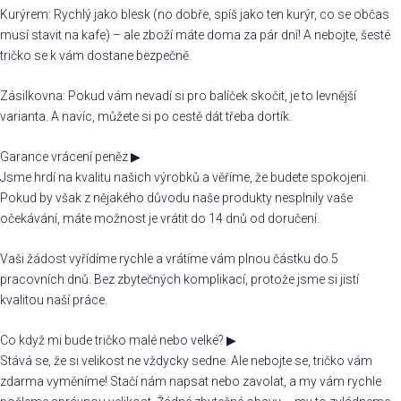
Kurýrem: Rychlý jako blesk (no dobře, spíš jako ten kurýr, co se občas
musí stavit na kafe) – ale zboží máte doma za pár dní! A nebojte, šesté
tričko se k vám dostane bezpečně.
Zásilkovna: Pokud vám nevadí si pro balíček skočit, je to levnější
varianta. A navíc, můžete si po cestě dát třeba dortík.
Garance vrácení peněz
▶
Jsme hrdí na kvalitu našich výrobků a věříme, že budete spokojeni.
Pokud by však z nějakého důvodu naše produkty nesplnily vaše
očekávání, máte možnost je vrátit do 14 dnů od doručení.
Vaši žádost vyřídíme rychle a vrátíme vám plnou částku do 5
pracovních dnů. Bez zbytečných komplikací, protože jsme si jistí
kvalitou naší práce.
Co když mi bude tričko malé nebo velké?
▶
Stává se, že si velikost ne vždycky sedne. Ale nebojte se, tričko vám
zdarma vyměníme! Stačí nám napsat nebo zavolat, a my vám rychle