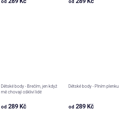
289 Kč
289 Kč
od
od
Dětské body - Brečím, jen když
Dětské body - Plním plenku
mě chovají oškliví lidé
289 Kč
289 Kč
od
od