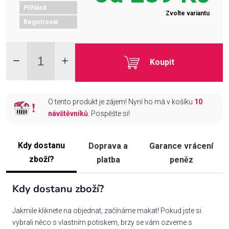
Přihlásit
Zvolte variantu
Registrovat
Koupit
O tento produkt je zájem! Nyní ho má v košíku
10
návštěvníků
. Pospěšte si!
Kdy dostanu
Doprava a
Garance vrácení
zboží?
platba
peněz
Kdy dostanu zboží?
Jakmile kliknete na objednat, začínáme makat! Pokud jste si
vybrali něco s vlastním potiskem, brzy se vám ozveme s