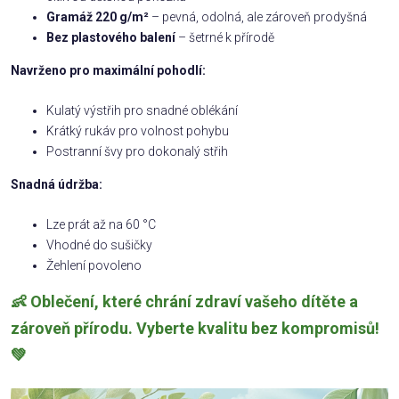
Gramáž 220 g/m²
– pevná, odolná, ale zároveň prodyšná
Bez plastového balení
– šetrné k přírodě
Navrženo pro maximální pohodlí:
Kulatý výstřih pro snadné oblékání
Krátký rukáv pro volnost pohybu
Postranní švy pro dokonalý střih
Snadná údržba:
Lze prát až na 60 °C
Vhodné do sušičky
Žehlení povoleno
👶 Oblečení, které chrání zdraví vašeho dítěte a
zároveň přírodu. Vyberte kvalitu bez kompromisů!
💚