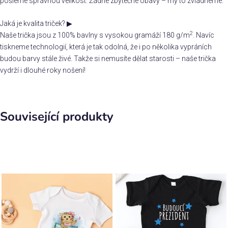
pošleme správnou velikost. Žádné zbytečné obavy – my to zvládneme.
Jaká je kvalita triček?
▶
2
Naše trička jsou z 100% bavlny s vysokou gramáží 180 g/m
. Navíc
tiskneme technologií, která je tak odolná, že i po několika vypráních
budou barvy stále živé. Takže si nemusíte dělat starosti – naše trička
vydrží i dlouhé roky nošení!
Související produkty