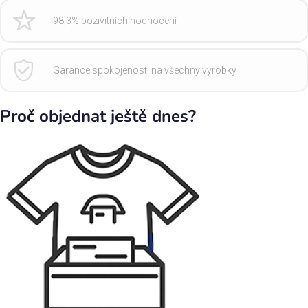
98,3% pozivitních hodnocení
Garance spokojenosti na všechny výrobky
Proč objednat ještě dnes?