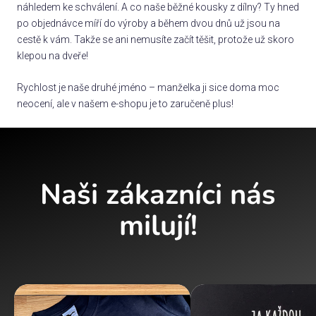
náhledem ke schválení. A co naše běžné kousky z dílny? Ty hned
po objednávce míří do výroby a během dvou dnů už jsou na
cestě k vám. Takže se ani nemusíte začít těšit, protože už skoro
klepou na dveře!
Rychlost je naše druhé jméno – manželka ji sice doma moc
neocení, ale v našem e-shopu je to zaručeně plus!
Naši zákazníci nás
milují!