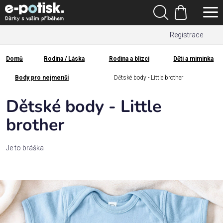
Přejít
Hledat
na
Nákupní
obsah
Registrace
košík
Den
otců
Domů
Rodina / Láska
Rodina a blízcí
Děti a miminka
Domů
Kategorie
Body pro nejmenší
Dětské body - Little brother
Dětské body - Little
Dárek
pro
brother
Rodina
Je to bráška
/
Láska
Povolání,
zájmy a
sport