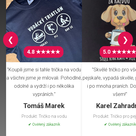
❮
❯
4.8 ★★★★★
5.0 ★★★★★
"Koupili jsme si tahle trička na vodu
"Skvělé tričko pro v
a všichni jsme je milovali. Pohodlné,
pejskaře, vypadá skvěle, 
odolné a vydrží i po několika
i po mnoha praních. Do
vypráních."
všem!"
Tomáš Marek
Karel Zahrad
Produkt: Tričko na vodu
Produkt: Tričko pro pe
✔ Ověřený zákazník
✔ Ověřený zákazník