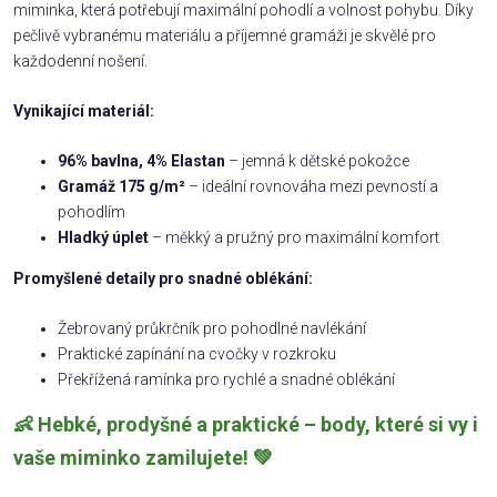
miminka, která potřebují maximální pohodlí a volnost pohybu. Díky
pečlivě vybranému materiálu a příjemné gramáži je skvělé pro
každodenní nošení.
Vynikající materiál:
96% bavlna, 4% Elastan
– jemná k dětské pokožce
Gramáž 175 g/m²
– ideální rovnováha mezi pevností a
pohodlím
Hladký úplet
– měkký a pružný pro maximální komfort
Promyšlené detaily pro snadné oblékání:
Žebrovaný průkrčník pro pohodlné navlékání
Praktické zapínání na cvočky v rozkroku
Překřížená ramínka pro rychlé a snadné oblékání
👶 Hebké, prodyšné a praktické – body, které si vy i
vaše miminko zamilujete! 💚