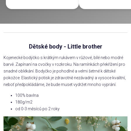
Dětské body - Little brother
Kojenecké bodýčko s krátkým rukávem v růžové, bílé nebo modré
barvě. Zapínaní na cvočky v rozkroku. Na ramínkách překřížení pro
snadné oblékání. Bodyčko je pohodlné a velmi šetrné k dětské
pokožce. Elastický potisk je zdravotně nezávadný a vysoce kvalitní,
neboť předpokládáme, že bude muset vydržet mnoho vyprání.
100% bavlna
180g/m2
od 0-3 měsíců po 2 roky