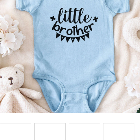
Příležitosti
Domácnost
Kolekce
Oblečení
Přihlášení