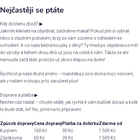
Nejčastěji se ptáte
Kdy dostanu zboží?
▶
Jakmile kliknete na objednat, začínáme makat! Pokud jste si vybrali
něco s vlastním potiskem, brzy se vám ozveme s náhledem ke
schválení. A co naše běžné kousky z dílny? Ty hned po objednávce míří
do výroby a během dvou dnů už jsou na cestě k vám. Takže se ani
nemusíte začít těšit, protože už skoro klepou na dveře!
Rychlost je naše druhé jméno – manželka ji sice doma moc neocení,
ale v našem e-shopu je to zaručeně plus!
Doprava a platba
▶
Nechte nás hádat – chcete vědět, jak rychle k vám balíček dorazí a kolik
to bude stát, že? No, jsme na to připraveni:
Způsob dopravy
Cena dopravy
Platba za dobírku
Zdarma od
Kurýrem
100 Kč
30 Kč
1 500 Kč
Zásilkovna
60 Kč
30 Kč
1 500 Kč