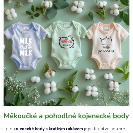
Měkoučké a pohodlné kojenecké body
Toto
kojenecké body s krátkým rukávem
je perfektní volbou pro