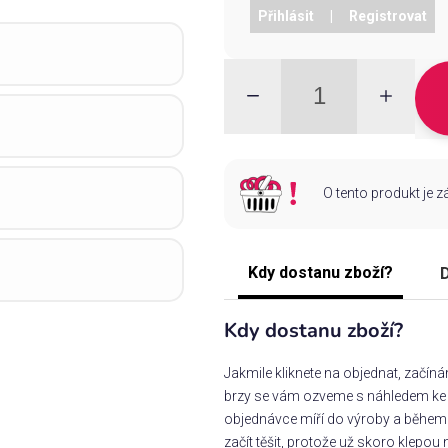
Přihlásit
|
Registrovat
O tento produkt je 
Kdy dostanu zboží?
D
Kdy dostanu zboží?
Jakmile kliknete na objednat, začín
brzy se vám ozveme s náhledem ke s
objednávce míří do výroby a během 
začít těšit, protože už skoro klepou 