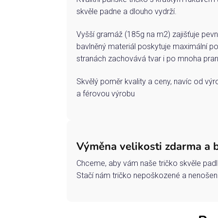
skvěle padne a dlouho vydrží.
Vyšší gramáž (185g na m2) zajišťuje pevn
bavlněný materiál poskytuje maximální po
stranách zachovává tvar i po mnoha pran
Skvělý poměr kvality a ceny, navíc od vý
a férovou výrobu
Výměna velikosti zdarma a 
Chceme, aby vám naše tričko skvěle padl
Stačí nám tričko nepoškozené a nenošené