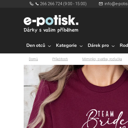
Přejít
📞 266 266 724 (9:00 - 15:00)
info@e-potis
na
obsah
Den otců
Kategorie
Dárek pro
Rod
Domů
Příležitosti
Miminko, svatba, rozlučka
Domů