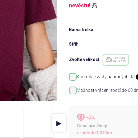
nevěstu!
💃🍾
Barva trička
Střih
Tabulka
Zvolte velikost
velikostí
Kontrola kvality nahraných dat
Možnost vrácení zboží do 60 dn
-5%
▶
Cena pro členy
e-potisk GiftClub