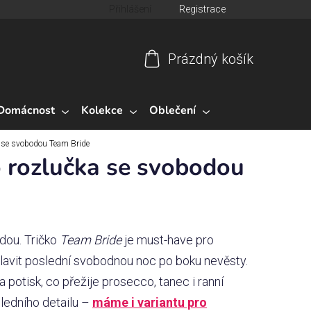
Přihlášení
Registrace
Prázdný košík
Nákupní
košík
Domácnost
Kolekce
Oblečení
 se svobodou Team Bride
 rozlučka se svobodou
dou. Tričko
Team Bride
je must-have pro
lavit poslední svobodnou noc po boku nevěsty.
 potisk, co přežije prosecco, tanec i ranní
sledního detailu –
máme i variantu pro