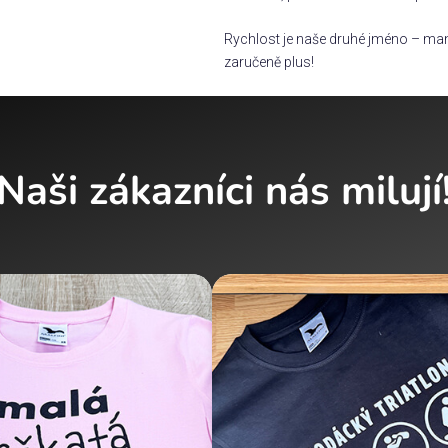
Rychlost je naše druhé jméno – man
zaručeně plus!
Naši zákazníci nás milují