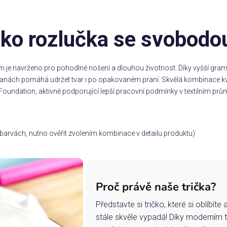
ko rozlučka se svobodo
m je navrženo pro pohodlné nošení a dlouhou životnost. Díky vyšší gramá
stranách pomáhá udržet tvar i po opakovaném praní. Skvělá kombinace kv
Foundation, aktivně podporující lepší pracovní podmínky v textilním prům
ch barvách, nutno ověřit zvolením kombinace v detailu produktu)
Proč právě naše trička?
Představte si tričko, které si oblíbít
stále skvěle vypadá! Díky moderním 