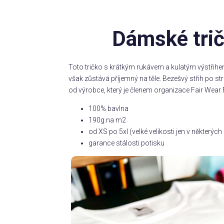
Dámské trič
Toto tričko s krátkým rukávem a kulatým výstřihe
však zůstává příjemný na těle. Bezešvý střih po 
od výrobce, který je členem organizace Fair Wear 
100% bavlna
190g na m2
od XS po 5xl (velké velikosti jen v některý
garance stálosti potisku