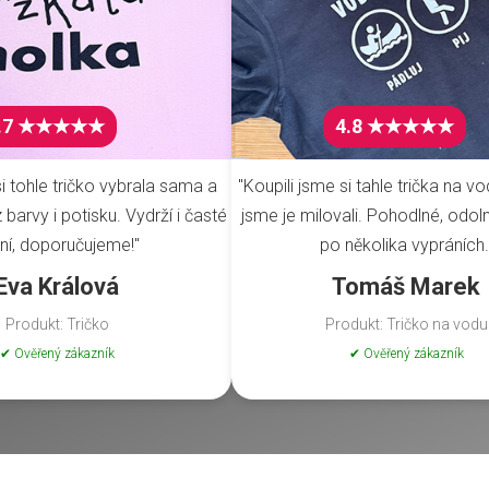
.7 ★★★★★
4.8 ★★★★★
i tohle tričko vybrala sama a
"Koupili jsme si tahle trička na vo
barvy i potisku. Vydrží i časté
jsme je milovali. Pohodlné, odoln
ní, doporučujeme!"
po několika vypráních.
Eva Králová
Tomáš Marek
Produkt: Tričko
Produkt: Tričko na vodu
✔ Ověřený zákazník
✔ Ověřený zákazník