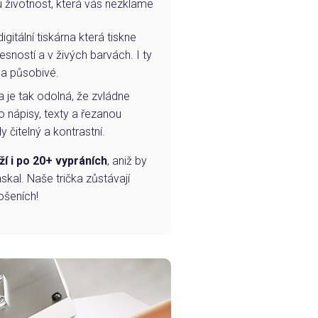
u životnost, která vás nezklame
igitální tiskárna která tiskne
esností a v živých barvách. I ty
 a působivé.
a je tak odolná, že zvládne
o nápisy, texty a řezanou
 čitelný a kontrastní.
ží i po 20+ vypráních
, aniž by
skal. Naše trička zůstávají
ošeních!