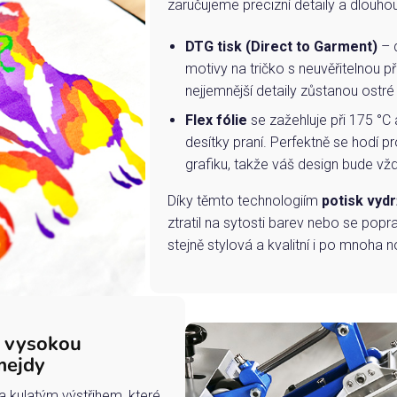
zaručujeme precizní detaily a dlouho
DTG tisk (Direct to Garment)
– d
motivy na tričko s neuvěřitelnou př
nejjemnější detaily zůstanou ostré
Flex fólie
se zažehluje při 175 °C 
desítky praní. Perfektně se hodí pr
grafiku, takže váš design bude vždy
Díky těmto technologiím
potisk vydr
ztratil na sytosti barev nebo se popra
stejně stylová a kvalitní i po mnoha n
s vysokou
mejdy
a kulatým výstřihem, které