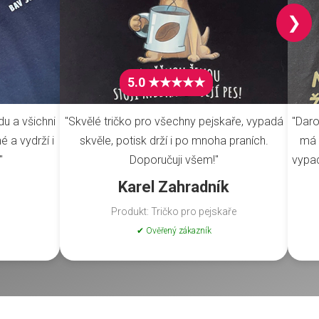
❯
5.0 ★★★★★
du a všichni
"Skvělé tričko pro všechny pejskaře, vypadá
"Daro
é a vydrží i
skvěle, potisk drží i po mnoha praních.
má 
"
Doporučuji všem!"
vypad
Karel Zahradník
Produkt: Tričko pro pejskaře
✔ Ověřený zákazník