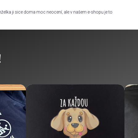
želka ji sice doma moc neocení, ale v našem e-shopu je to
!