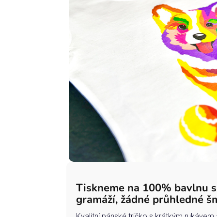
Tiskneme na 100% bavlnu 
gramáží, žádné průhledné š
Kvalitní pánské tričko s krátkým rukávem 