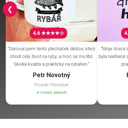
❮
4.6 ★★★★☆
4
"Daroval jsem tento plecháček dědovi, který
"Moje dcera s
chodí celý život na ryby, a moc se mu líbil.
byla nadšená z 
Skvělá kvalita a praktický na rybaření."
pra
Petr Novotný
Produkt: Plecháček
✔ Ověřený zákazník