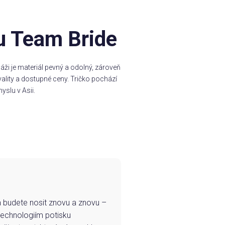
u Team Bride
ži je materiál pevný a odolný, zároveň
ality a dostupné ceny. Tričko pochází
yslu v Asii.
e a budete nosit znovu a znovu –
technologiím potisku