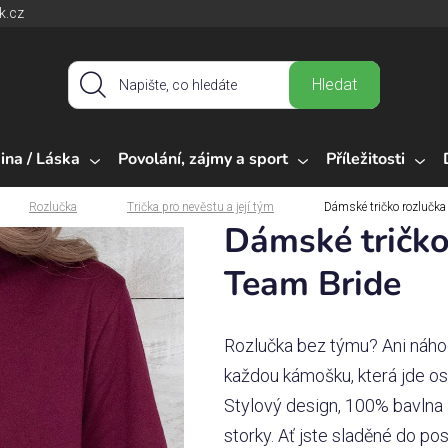
k.cz
Hledat
ina / Láska
Povolání, zájmy a sport
Příležitosti
Rozlučka
Trička pro nevěstu a její tým
Dámské tričko rozlučka
Dámské tričko
Team Bride
Rozlučka bez týmu? Ani náho
každou kámošku, která jde os
Stylový design, 100% bavlna a
storky. Ať jste sladěné do po