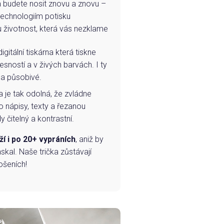
e a budete nosit znovu a znovu –
technologiím potisku
u životnost, která vás nezklame
igitální tiskárna která tiskne
esností a v živých barvách. I ty
 a působivé.
a je tak odolná, že zvládne
o nápisy, texty a řezanou
 čitelný a kontrastní.
ží i po 20+ vypráních
, aniž by
skal. Naše trička zůstávají
ošeních!