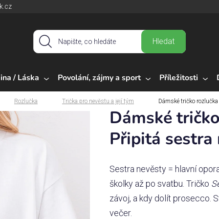
k.cz
Hledat
ina / Láska
Povolání, zájmy a sport
Příležitosti
Rozlučka
Trička pro nevěstu a její tým
Dámské tričko rozlučka
Dámské tričko
Připitá sestra
Sestra nevěsty = hlavní opora,
školky až po svatbu. Tričko
S
závoj, a kdy dolít prosecco. 
večer.