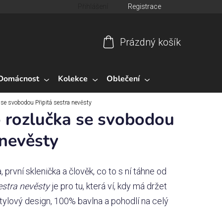
Přihlášení
Registrace
Prázdný košík
Nákupní
košík
Domácnost
Kolekce
Oblečení
 se svobodou Připitá sestra nevěsty
 rozlučka se svobodou
 nevěsty
 první sklenička a člověk, co to s ní táhne od
estra nevěsty
je pro tu, která ví, kdy má držet
Stylový design, 100% bavlna a pohodlí na celý