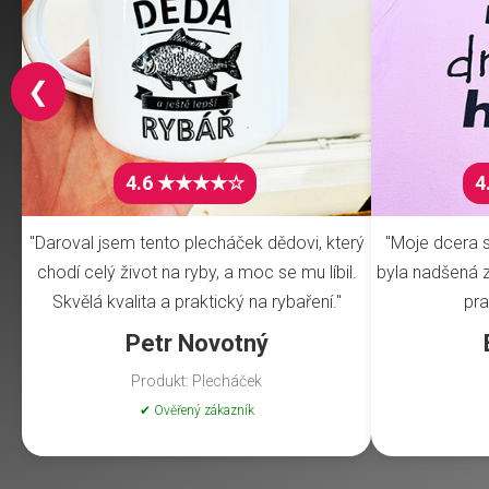
❮
4.6 ★★★★☆
4
"Daroval jsem tento plecháček dědovi, který
"Moje dcera s
chodí celý život na ryby, a moc se mu líbil.
byla nadšená z 
Skvělá kvalita a praktický na rybaření."
pra
Petr Novotný
Produkt: Plecháček
✔ Ověřený zákazník