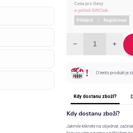
Cena pro členy
e-potisk GiftClub
Přihlásit
|
Registrovat
O tento produkt je 
Kdy dostanu zboží?
D
Kdy dostanu zboží?
Jakmile kliknete na objednat, začín
brzy se vám ozveme s náhledem ke s