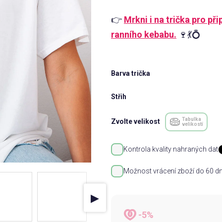
👉
Mrkni i na trička pro př
ranního kebabu.
🍷💃💍
Barva trička
Střih
Tabulka
Zvolte velikost
velikostí
Kontrola kvality nahraných dat
Možnost vrácení zboží do 60 dn
▶
-5%