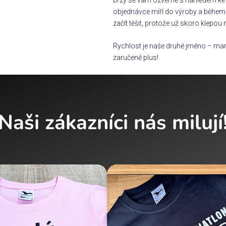
objednávce míří do výroby a během 
začít těšit, protože už skoro klepou 
Rychlost je naše druhé jméno – man
zaručeně plus!
Naši zákazníci nás milují