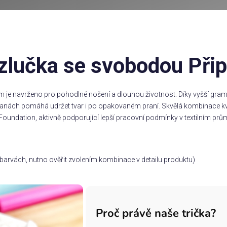
zlučka se svobodou Přip
m je navrženo pro pohodlné nošení a dlouhou životnost. Díky vyšší gramá
stranách pomáhá udržet tvar i po opakovaném praní. Skvělá kombinace kv
Foundation, aktivně podporující lepší pracovní podmínky v textilním prům
ch barvách, nutno ověřit zvolením kombinace v detailu produktu)
Proč právě naše trička?