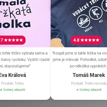
.7 ★★★★★
4.8 ★★★★★
i tohle tričko vybrala sama a
"Koupili jsme si tahle trička na vo
barvy i potisku. Vydrží i časté
jsme je milovali. Pohodlné, odoln
ní, doporučujeme!"
po několika vypráních.
Eva Králová
Tomáš Marek
Produkt: Tričko
Produkt: Tričko na vodu
✔ Ověřený zákazník
✔ Ověřený zákazník