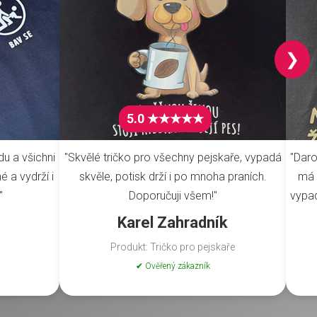
❯
5.0 ★★★★★
du a všichni
"Skvělé tričko pro všechny pejskaře, vypadá
"Daro
é a vydrží i
skvěle, potisk drží i po mnoha praních.
má 
"
Doporučuji všem!"
vypad
Karel Zahradník
Produkt: Tričko pro pejskaře
✔ Ověřený zákazník