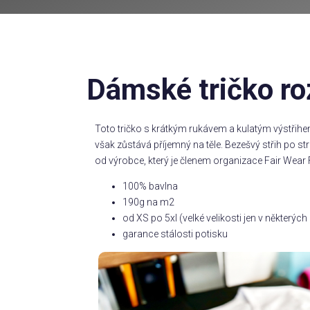
Dámské tričko ro
Toto tričko s krátkým rukávem a kulatým výstřihe
však zůstává příjemný na těle. Bezešvý střih po 
od výrobce, který je členem organizace Fair Wear 
100% bavlna
190g na m2
od XS po 5xl (velké velikosti jen v některý
garance stálosti potisku