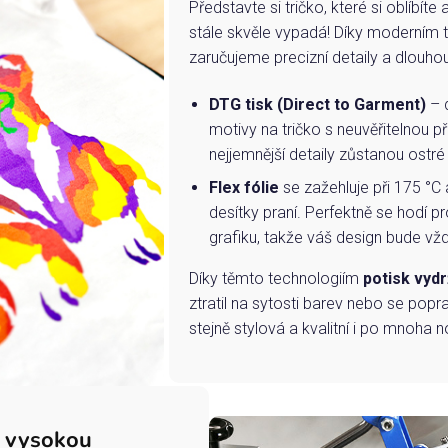
Představte si tričko, které si oblíbít
stále skvěle vypadá! Díky moderním 
zaručujeme precizní detaily a dlouho
DTG tisk (Direct to Garment)
– d
motivy na tričko s neuvěřitelnou př
nejjemnější detaily zůstanou ostré
Flex fólie
se zažehluje při 175 °C 
desítky praní. Perfektně se hodí pr
grafiku, takže váš design bude vždy
Díky těmto technologiím
potisk vydr
ztratil na sytosti barev nebo se popra
stejně stylová a kvalitní i po mnoha n
s vysokou