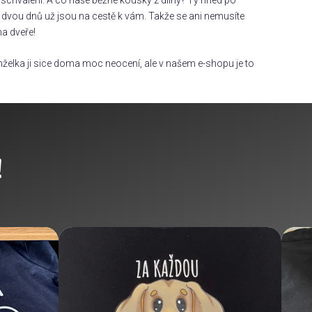
dvou dnů už jsou na cestě k vám. Takže se ani nemusíte
na dveře!
želka ji sice doma moc neocení, ale v našem e-shopu je to
!