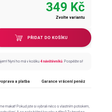
349 Kč
Zvolte variantu
PŘIDAT DO KOŠÍKU
zájem! Nyní ho má v košíku
4 návštěvníků
. Pospěšte si!
oprava a platba
Garance vrácení peněz
áme makat! Pokud jste si vybrali něco s vlastním potiskem,
chválení. A co naše běžné kousky z dílny? Ty hned po