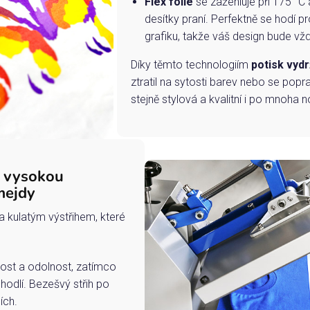
Flex fólie
se zažehluje při 175 °C 
desítky praní. Perfektně se hodí pr
grafiku, takže váš design bude vždy
Díky těmto technologiím
potisk vydr
ztratil na sytosti barev nebo se popra
stejně stylová a kvalitní i po mnoha n
s vysokou
mejdy
a kulatým výstřihem, které
ost a odolnost, zatímco
hodlí. Bezešvý střih po
ích.