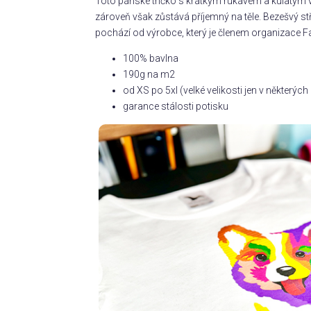
Toto pánské tričko s krátkým rukávem a kulatým v
zároveň však zůstává příjemný na těle. Bezešvý s
pochází od výrobce, který je členem organizace Fa
100% bavlna
190g na m2
od XS po 5xl (velké velikosti jen v některý
garance stálosti potisku