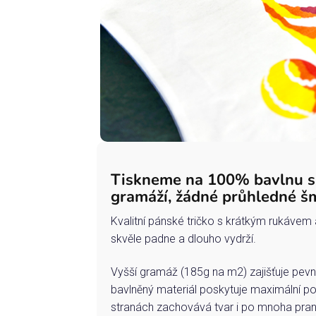
Tiskneme na 100% bavlnu 
gramáží, žádné průhledné š
Kvalitní pánské tričko s krátkým rukávem 
skvěle padne a dlouho vydrží.
Vyšší gramáž (185g na m2) zajišťuje pevn
bavlněný materiál poskytuje maximální po
stranách zachovává tvar i po mnoha pran