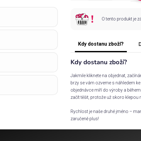
O tento produkt je 
Kdy dostanu zboží?
D
Kdy dostanu zboží?
Jakmile kliknete na objednat, začín
brzy se vám ozveme s náhledem ke s
objednávce míří do výroby a během 
začít těšit, protože už skoro klepou 
Rychlost je naše druhé jméno – man
zaručeně plus!