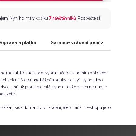
zájem! Nyní ho má v košíku
7 návštěvníků
. Pospěšte si!
oprava a platba
Garance vrácení peněz
áme makat! Pokud jste si vybrali něco s vlastním potiskem,
chválení. A co naše běžné kousky z dílny? Ty hned po
dvou dnů už jsou na cestě k vám. Takže se ani nemusíte
na dveře!
želka ji sice doma moc neocení, ale v našem e-shopu je to