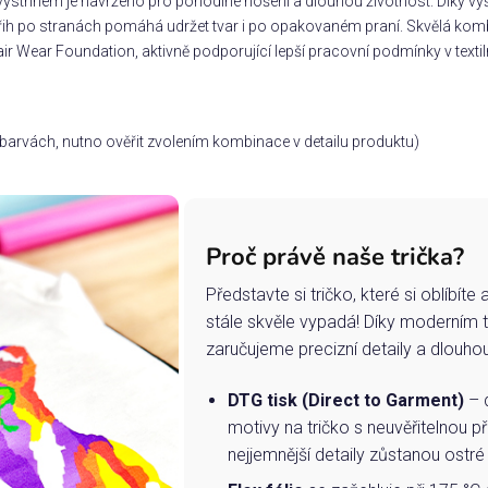
ýstřihem je navrženo pro pohodlné nošení a dlouhou životnost. Díky vyšš
třih po stranách pomáhá udržet tvar i po opakovaném praní. Skvělá komb
ir Wear Foundation, aktivně podporující lepší pracovní podmínky v textil
ch barvách, nutno ověřit zvolením kombinace v detailu produktu)
Proč právě naše trička?
Představte si tričko, které si oblíbít
stále skvěle vypadá! Díky moderním 
zaručujeme precizní detaily a dlouho
DTG tisk (Direct to Garment)
– d
motivy na tričko s neuvěřitelnou př
nejjemnější detaily zůstanou ostré