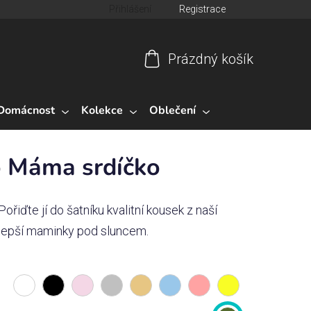
Přihlášení
Registrace
Prázdný košík
Nákupní
košík
Domácnost
Kolekce
Oblečení
o Máma srdíčko
řiďte jí do šatníku kvalitní kousek z naší
jlepší maminky pod sluncem.