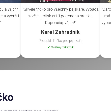
du a všichni
"Skvělé tričko pro všechny pejskaře, vypadá
"Daro
é a vydrží i
skvěle, potisk drží i po mnoha praních.
má 
"
Doporučuji všem!"
vypad
Karel Zahradník
Produkt: Tričko pro pejskaře
✔ Ověřený zákazník
čko