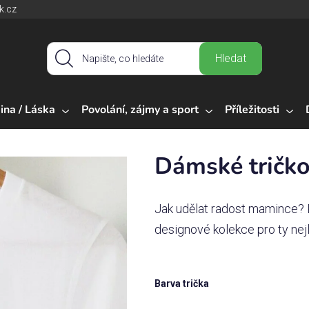
k.cz
Hledat
ina / Láska
Povolání, zájmy a sport
Příležitosti
Dámské tričk
Jak udělat radost mamince? Po
designové kolekce pro ty ne
Barva trička