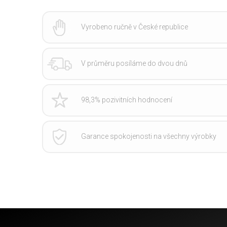
Vyrobeno ručně v České republice
V průměru posíláme do dvou dnů
98,3% pozivitních hodnocení
Garance spokojenosti na všechny výrobky