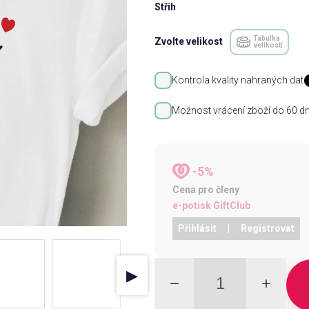
Střih
Tabulka
Zvolte velikost
velikostí
Kontrola kvality nahraných dat
Možnost vrácení zboží do 60 dn
-5%
Cena pro členy
e-potisk GiftClub
Přihlásit
|
Registrovat
▶