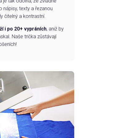
a je tak odolná, že zvládne
o nápisy, texty a řezanou
 čitelný a kontrastní.
ží i po 20+ vypráních
, aniž by
skal. Naše trička zůstávají
ošeních!