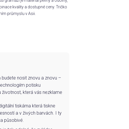
í gramáži je materiál pevný a odolný,
inace kvality a dostupné ceny. Tričko
ním průmyslu v Asii.
e a budete nosit znovu a znovu –
technologiím potisku
u životnost, která vás nezklame
igitální tiskárna která tiskne
esností a v živých barvách. I ty
 a působivé.