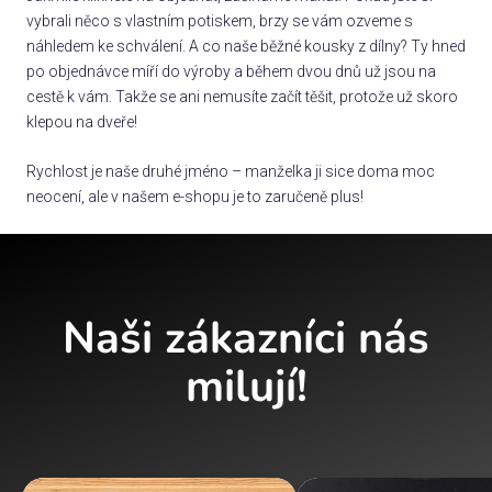
vybrali něco s vlastním potiskem, brzy se vám ozveme s
náhledem ke schválení. A co naše běžné kousky z dílny? Ty hned
po objednávce míří do výroby a během dvou dnů už jsou na
cestě k vám. Takže se ani nemusíte začít těšit, protože už skoro
klepou na dveře!
Rychlost je naše druhé jméno – manželka ji sice doma moc
neocení, ale v našem e-shopu je to zaručeně plus!
Naši zákazníci nás
milují!