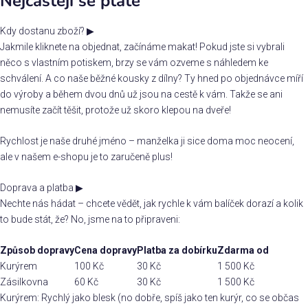
Nejčastěji se ptáte
Kdy dostanu zboží?
▶
Jakmile kliknete na objednat, začínáme makat! Pokud jste si vybrali
něco s vlastním potiskem, brzy se vám ozveme s náhledem ke
schválení. A co naše běžné kousky z dílny? Ty hned po objednávce míří
do výroby a během dvou dnů už jsou na cestě k vám. Takže se ani
nemusíte začít těšit, protože už skoro klepou na dveře!
Rychlost je naše druhé jméno – manželka ji sice doma moc neocení,
ale v našem e-shopu je to zaručeně plus!
Doprava a platba
▶
Nechte nás hádat – chcete vědět, jak rychle k vám balíček dorazí a kolik
to bude stát, že? No, jsme na to připraveni:
Způsob dopravy
Cena dopravy
Platba za dobírku
Zdarma od
Kurýrem
100 Kč
30 Kč
1 500 Kč
Zásilkovna
60 Kč
30 Kč
1 500 Kč
Kurýrem: Rychlý jako blesk (no dobře, spíš jako ten kurýr, co se občas