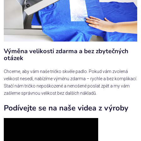
Výměna velikosti zdarma a bez zbytečných
otázek
Chceme, aby vám naše tričko skvěle padlo. Pokud vám zvolená
velikost nesedí, nabízíme výměnu zdarma – rychle a bez komplikací.
Stačí nám tričko nepoškozené a nenošené poslat zpět a my vám
zašleme správnou velikost bez dalších nákladů.
Podívejte se na naše videa z výroby