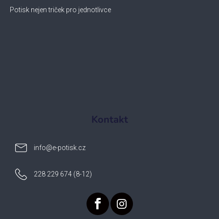
Potisk nejen triček pro jednotlivce
Kontakt
info
@
e-potisk.cz
228 229 674 (8-12)