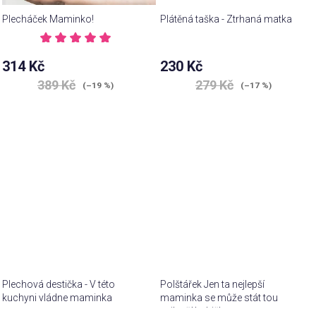
Plecháček Maminko!
Plátěná taška - Ztrhaná matka
Průměrné
hodnocení
314 Kč
230 Kč
produktu
je
389 Kč
279 Kč
(–19 %)
(–17 %)
5,0
z 5
hvězdiček.
Plechová destička - V této
Polštářek Jen ta nejlepší
kuchyni vládne maminka
maminka se může stát tou
nejlepší babičkou