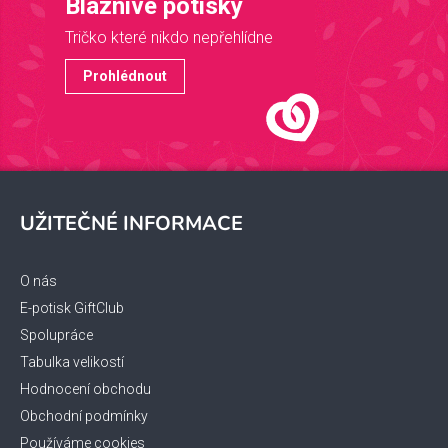
Bláznivé potisky
Tričko které nikdo nepřehlídne
Prohlédnout
Z
á
UŽITEČNÉ INFORMACE
p
a
t
O nás
í
E-potisk GiftClub
Spolupráce
Tabulka velikostí
Hodnocení obchodu
Obchodní podmínky
Používáme cookies