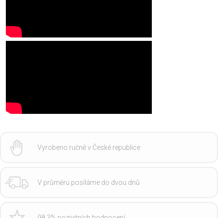
Vyrobeno ručně v České republice
V průměru posíláme do dvou dnů
98,3% pozivitních hodnocení