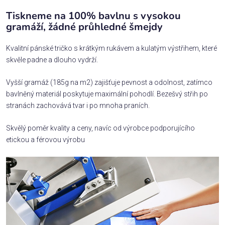
Tiskneme na 100% bavlnu s vysokou
gramáží, žádné průhledné šmejdy
Kvalitní pánské tričko s krátkým rukávem a kulatým výstřihem, které
skvěle padne a dlouho vydrží.
Vyšší gramáž (185g na m2) zajišťuje pevnost a odolnost, zatímco
bavlněný materiál poskytuje maximální pohodlí. Bezešvý střih po
stranách zachovává tvar i po mnoha praních.
Skvělý poměr kvality a ceny, navíc od výrobce podporujícího
etickou a férovou výrobu