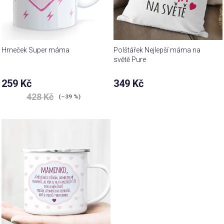
Hrneček Super máma
Polštářek Nejlepší máma na
světě Pure
Průměrné
259 Kč
349 Kč
hodnocení
428 Kč
produktu
(–39 %)
je
5,0
z 5
hvězdiček.