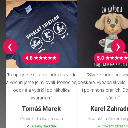
❮
❯
4.8 ★★★★★
5.0 ★★★★★
"Koupili jsme si tahle trička na vodu
"Skvělé tričko pro v
a všichni jsme je milovali. Pohodlné,
pejskaře, vypadá skvěle, 
odolné a vydrží i po několika
i po mnoha praních. Do
vypráních."
všem!"
Tomáš Marek
Karel Zahrad
Produkt: Tričko na vodu
Produkt: Tričko pro pe
✔ Ověřený zákazník
✔ Ověřený zákazník