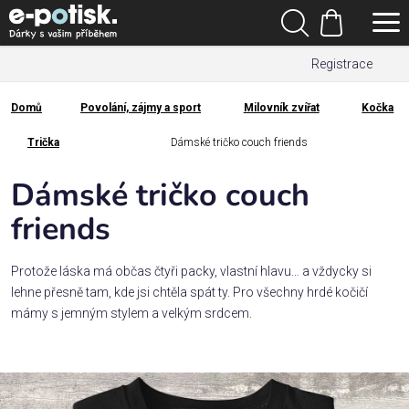
Přejít
Hledat
na
Nákupní
obsah
Registrace
košík
Den
otců
Domů
Povolání, zájmy a sport
Milovník zvířat
Kočka
Domů
Kategorie
Trička
Dámské tričko couch friends
Dámské tričko couch
Dárek
pro
friends
Rodina
Protože láska má občas čtyři packy, vlastní hlavu… a vždycky si
/
lehne přesně tam, kde jsi chtěla spát ty. Pro všechny hrdé kočičí
Láska
mámy s jemným stylem a velkým srdcem.
Povolání,
zájmy a
sport