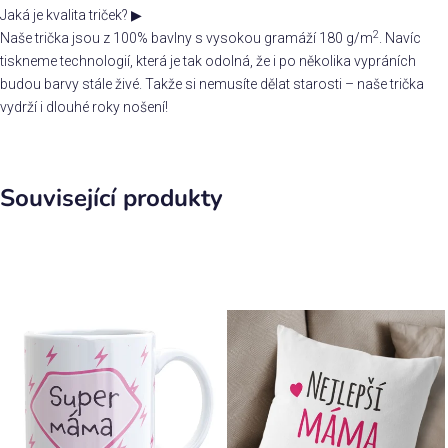
Jaká je kvalita triček?
▶
2
Naše trička jsou z 100% bavlny s vysokou gramáží 180 g/m
. Navíc
tiskneme technologií, která je tak odolná, že i po několika vypráních
budou barvy stále živé. Takže si nemusíte dělat starosti – naše trička
vydrží i dlouhé roky nošení!
Související produkty