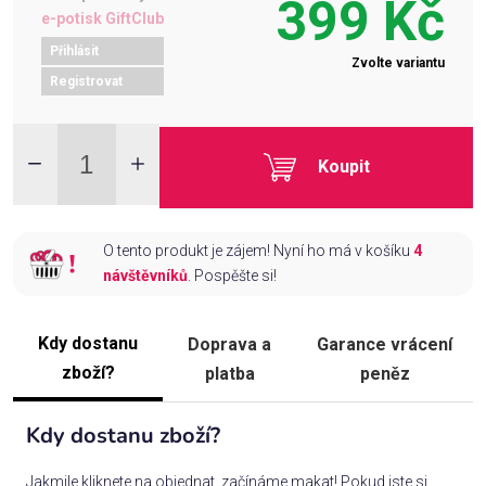
399 Kč
e-potisk GiftClub
Přihlásit
Zvolte variantu
Registrovat
Koupit
O tento produkt je zájem! Nyní ho má v košíku
4
návštěvníků
. Pospěšte si!
Kdy dostanu
Doprava a
Garance vrácení
zboží?
platba
peněz
Kdy dostanu zboží?
Jakmile kliknete na objednat, začínáme makat! Pokud jste si