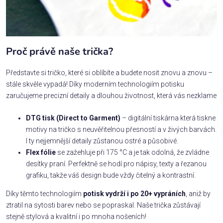
Proč právě naše trička?
Představte si tričko, které si oblíbíte a budete nosit znovu a znovu –
stále skvěle vypadá! Díky moderním technologiím potisku
zaručujeme precizní detaily a dlouhou životnost, která vás nezklame
DTG tisk (Direct to Garment)
– digitální tiskárna která tiskne
motivy na tričko s neuvěřitelnou přesností a v živých barvách.
I ty nejjemnější detaily zůstanou ostré a působivé.
Flex fólie
se zažehluje při 175 °C a je tak odolná, že zvládne
desítky praní. Perfektně se hodí pro nápisy, texty a řezanou
grafiku, takže váš design bude vždy čitelný a kontrastní.
Díky těmto technologiím
potisk vydrží i po 20+ vypráních
, aniž by
ztratil na sytosti barev nebo se popraskal. Naše trička zůstávají
stejně stylová a kvalitní i po mnoha nošeních!