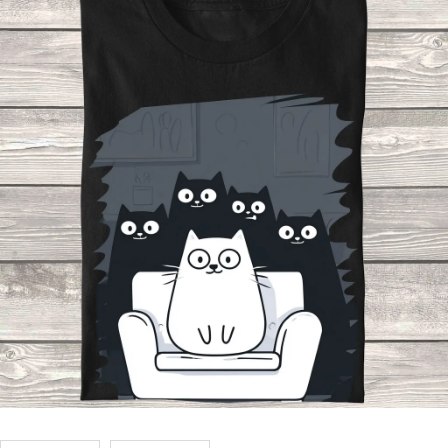
Příležitosti
Domácnost
Kolekce
Oblečení
Přihlášení