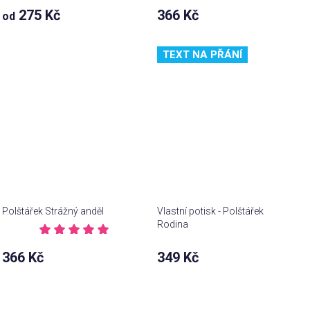
Průměrné
275 Kč
366 Kč
od
hodnocení
Průměrné
produktu
hodnocení
je
produktu
TEXT NA PŘÁNÍ
5,0
je
z 5
3,5
hvězdiček.
z 5
hvězdiček.
Polštářek Strážný anděl
Vlastní potisk - Polštářek
Rodina
Průměrné
hodnocení
366 Kč
349 Kč
produktu
je
5,0
z 5
hvězdiček.