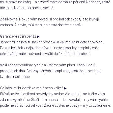
musí stavit na kafe) – ale zboží máte doma za pár dní! A nebojte, šesté
tričko se k vám dostane bezpečně.
Zásilkovna: Pokud vám nevadí si pro balíček skočit, je to levnější
varianta. A navíc, můžete si po cestě dát třeba dortík.
Garance vrácení peněz
▶
Jsme hrdí na kvalitu našich výrobků a věříme, že budete spokojeni.
Pokud by však z nějakého důvodu naše produkty nesplnily vaše
očekávání, máte možnost je vrátit do 14 dnů od doručení.
Vaši žádost vyřídíme rychle a vrátíme vám plnou částku do 5
pracovních dnů. Bez zbytečných komplikací, protože jsme si jistí
kvalitou naší práce.
Co když mi bude tričko malé nebo velké?
▶
Stává se, že si velikost ne vždycky sedne. Ale nebojte se, tričko vám
zdarma vyměníme! Stačí nám napsat nebo zavolat, a my vám rychle
pošleme správnou velikost. Žádné zbytečné obavy – my to zvládneme.