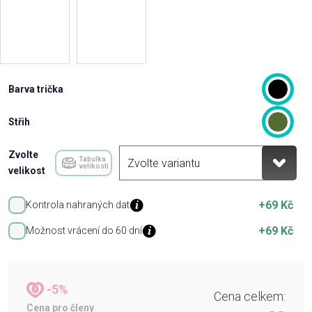
Barva trička
Střih
Zvolte
Tabulka
velikostí
velikost
+69 Kč
Kontrola nahraných dat
+69 Kč
Možnost vrácení do 60 dní
-5%
Cena celkem:
Cena pro členy