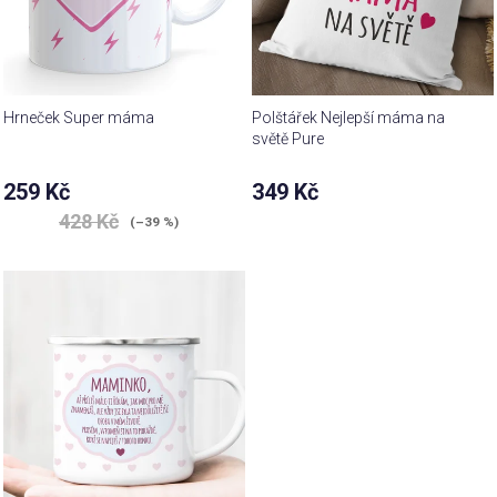
Hrneček Super máma
Polštářek Nejlepší máma na
světě Pure
Průměrné
259 Kč
349 Kč
hodnocení
428 Kč
produktu
(–39 %)
je
5,0
z 5
hvězdiček.