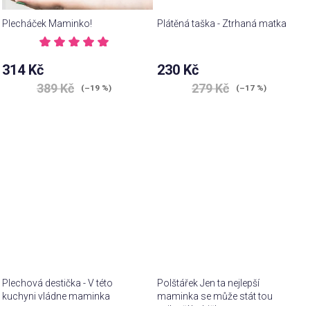
Plecháček Maminko!
Plátěná taška - Ztrhaná matka
Průměrné
hodnocení
314 Kč
230 Kč
produktu
je
389 Kč
279 Kč
(–19 %)
(–17 %)
5,0
z 5
hvězdiček.
Plechová destička - V této
Polštářek Jen ta nejlepší
kuchyni vládne maminka
maminka se může stát tou
nejlepší babičkou