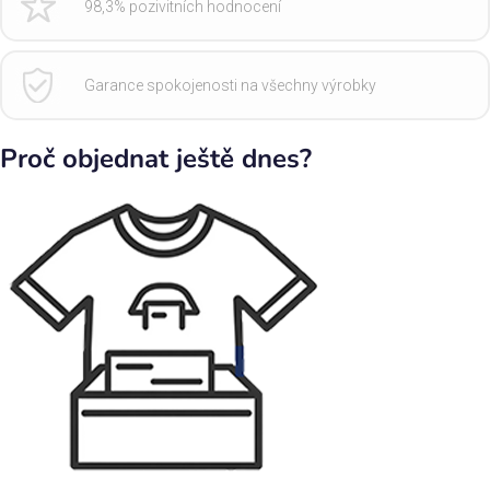
98,3% pozivitních hodnocení
Garance spokojenosti na všechny výrobky
Proč objednat ještě dnes?