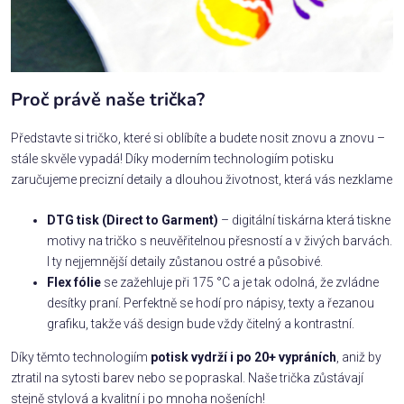
Proč právě naše trička?
Představte si tričko, které si oblíbíte a budete nosit znovu a znovu –
stále skvěle vypadá! Díky moderním technologiím potisku
zaručujeme precizní detaily a dlouhou životnost, která vás nezklame
DTG tisk (Direct to Garment)
– digitální tiskárna která tiskne
motivy na tričko s neuvěřitelnou přesností a v živých barvách.
I ty nejjemnější detaily zůstanou ostré a působivé.
Flex fólie
se zažehluje při 175 °C a je tak odolná, že zvládne
desítky praní. Perfektně se hodí pro nápisy, texty a řezanou
grafiku, takže váš design bude vždy čitelný a kontrastní.
Díky těmto technologiím
potisk vydrží i po 20+ vypráních
, aniž by
ztratil na sytosti barev nebo se popraskal. Naše trička zůstávají
stejně stylová a kvalitní i po mnoha nošeních!