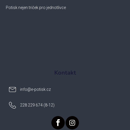
Potisk nejen triček pro jednotlivce
Kontakt
info
@
e-potisk.cz
228 229 674 (8-12)