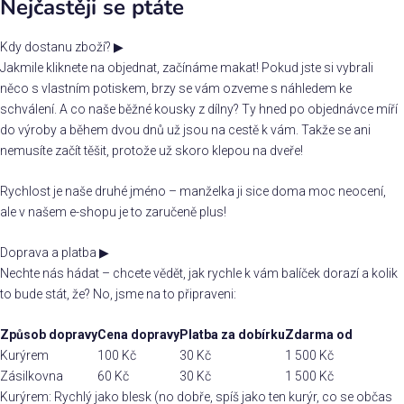
Nejčastěji se ptáte
Kdy dostanu zboží?
▶
Jakmile kliknete na objednat, začínáme makat! Pokud jste si vybrali
něco s vlastním potiskem, brzy se vám ozveme s náhledem ke
schválení. A co naše běžné kousky z dílny? Ty hned po objednávce míří
do výroby a během dvou dnů už jsou na cestě k vám. Takže se ani
nemusíte začít těšit, protože už skoro klepou na dveře!
Rychlost je naše druhé jméno – manželka ji sice doma moc neocení,
ale v našem e-shopu je to zaručeně plus!
Doprava a platba
▶
Nechte nás hádat – chcete vědět, jak rychle k vám balíček dorazí a kolik
to bude stát, že? No, jsme na to připraveni:
Způsob dopravy
Cena dopravy
Platba za dobírku
Zdarma od
Kurýrem
100 Kč
30 Kč
1 500 Kč
Zásilkovna
60 Kč
30 Kč
1 500 Kč
Kurýrem: Rychlý jako blesk (no dobře, spíš jako ten kurýr, co se občas