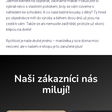
Jakmile kliknete na objednat, začínáme makat! Pokud jste si
vybrali něco s vlastním potiskem, brzy se vám ozveme s
náhledem ke schválení. A co naše běžné kousky z dílny? Ty hned
po objednávce míří do výroby a během dvou dnů už jsou na
cestě k vám. Takže se ani nemusíte začít těšit, protože už skoro
klepou na dveře!
Rychlost je naše druhé jméno – manželka ji sice doma moc
neocení, ale v našem e-shopu je to zaručeně plus!
Naši zákazníci nás
milují!