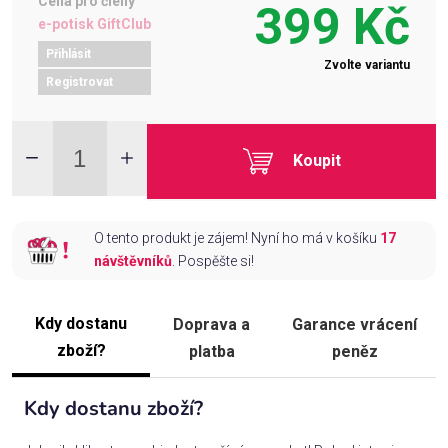
Cena pro členy
399 Kč
e-potisk GiftClub
Přihlásit
Zvolte variantu
Registrovat
Koupit
O tento produkt je zájem! Nyní ho má v košíku
17
návštěvníků
. Pospěšte si!
Kdy dostanu
Doprava a
Garance vrácení
zboží?
platba
peněz
Kdy dostanu zboží?