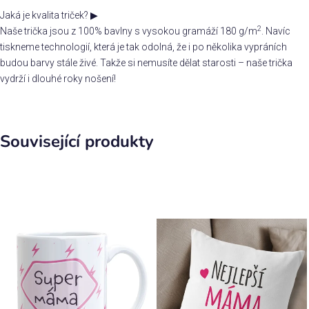
Jaká je kvalita triček?
▶
2
Naše trička jsou z 100% bavlny s vysokou gramáží 180 g/m
. Navíc
tiskneme technologií, která je tak odolná, že i po několika vypráních
budou barvy stále živé. Takže si nemusíte dělat starosti – naše trička
vydrží i dlouhé roky nošení!
Související produkty