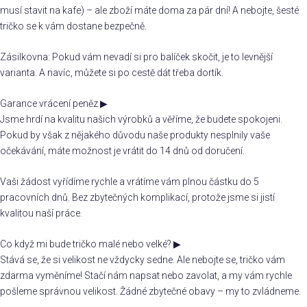
musí stavit na kafe) – ale zboží máte doma za pár dní! A nebojte, šesté
tričko se k vám dostane bezpečně.
Zásilkovna: Pokud vám nevadí si pro balíček skočit, je to levnější
varianta. A navíc, můžete si po cestě dát třeba dortík.
Garance vrácení peněz
▶
Jsme hrdí na kvalitu našich výrobků a věříme, že budete spokojeni.
Pokud by však z nějakého důvodu naše produkty nesplnily vaše
očekávání, máte možnost je vrátit do 14 dnů od doručení.
Vaši žádost vyřídíme rychle a vrátíme vám plnou částku do 5
pracovních dnů. Bez zbytečných komplikací, protože jsme si jistí
kvalitou naší práce.
Co když mi bude tričko malé nebo velké?
▶
Stává se, že si velikost ne vždycky sedne. Ale nebojte se, tričko vám
zdarma vyměníme! Stačí nám napsat nebo zavolat, a my vám rychle
pošleme správnou velikost. Žádné zbytečné obavy – my to zvládneme.