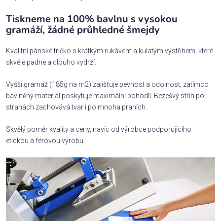
Tiskneme na 100% bavlnu s vysokou
gramáží, žádné průhledné šmejdy
Kvalitní pánské tričko s krátkým rukávem a kulatým výstřihem, které
skvěle padne a dlouho vydrží.
Vyšší gramáž (185g na m2) zajišťuje pevnost a odolnost, zatímco
bavlněný materiál poskytuje maximální pohodlí. Bezešvý střih po
stranách zachovává tvar i po mnoha praních.
Skvělý poměr kvality a ceny, navíc od výrobce podporujícího
etickou a férovou výrobu