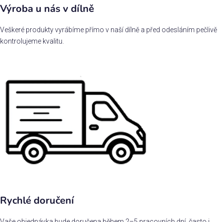
Výroba u nás v dílně
Veškeré produkty vyrábíme přímo v naší dílně a před odesláním pečlivě
kontrolujeme kvalitu.
Rychlé doručení
Vaše objednávka bude doručena během 2–5 pracovních dní, často i