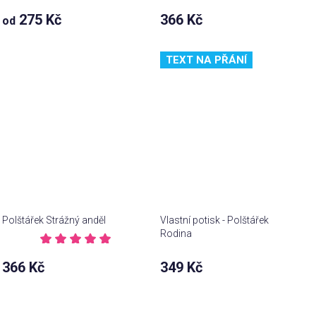
Průměrné
275 Kč
366 Kč
od
hodnocení
Průměrné
produktu
hodnocení
je
produktu
TEXT NA PŘÁNÍ
5,0
je
z 5
3,5
hvězdiček.
z 5
hvězdiček.
Polštářek Strážný anděl
Vlastní potisk - Polštářek
Rodina
Průměrné
hodnocení
366 Kč
349 Kč
produktu
je
5,0
z 5