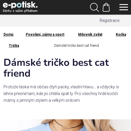
Přejít
Hledat
na
Nákupní
obsah
Registrace
košík
Den
otců
Domů
Povolání, zájmy a sport
Milovník zvířat
Kočka
Domů
Kategorie
Trička
Dámské tričko best cat friend
Dámské tričko best cat
Dárek
pro
friend
Rodina
Protože láska má občas čtyři packy, vlastní hlavu… a vždycky si
/
lehne přesně tam, kde jsi chtěla spát ty. Pro všechny hrdé kočičí
Láska
mámy s jemným stylem a velkým srdcem.
Povolání,
zájmy a
sport