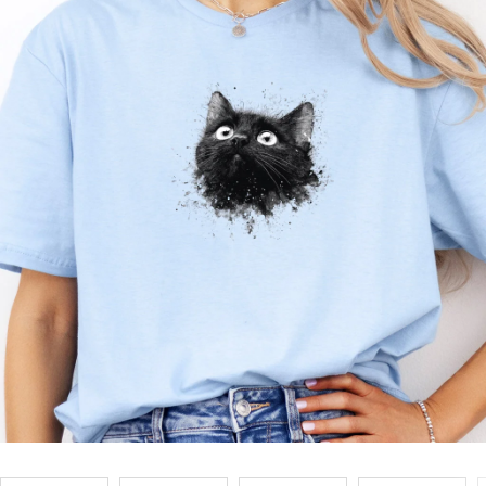
Příležitosti
Domácnost
Kolekce
Oblečení
Přihlášení