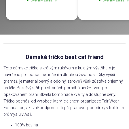
✔ Ověřený zákazník
✔ Ověřený zákazník
Dámské tričko best cat friend
Toto dámské tričko s krátkým rukávem a kulatým výstřihem je
navrženo pro pohodlné nošení a dlouhou životnost. Díky vyšší
gramáži je materiál pevný a odolný, zároveň však zůstává příjemný
na těle. Bezešvý střih po stranách pomáhá udržet tvar i po
opakovaném praní. Skvělá kombinace kvality a dostupné ceny.
Tričko pochází od výrobce, který je členem organizace Fair Wear
Foundation, aktivně podporující lepší pracovní podmínky v textilním
průmyslu v Asii.
100% bavlna