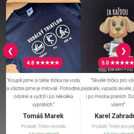
❮
❯
4.8 ★★★★★
5.0 ★★★★★
"Koupili jsme si tahle trička na vodu
"Skvělé tričko pro v
a všichni jsme je milovali. Pohodlné,
pejskaře, vypadá skvěle, 
odolné a vydrží i po několika
i po mnoha praních. Do
vypráních."
všem!"
Tomáš Marek
Karel Zahrad
Produkt: Tričko na vodu
Produkt: Tričko pro pe