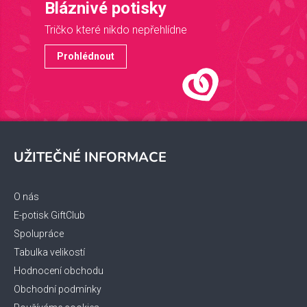
Bláznivé potisky
Tričko které nikdo nepřehlídne
Prohlédnout
Z
á
UŽITEČNÉ INFORMACE
p
a
t
O nás
í
E-potisk GiftClub
Spolupráce
Tabulka velikostí
Hodnocení obchodu
Obchodní podmínky