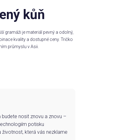
lený kůň
í gramáži je materiál pevný a odolný,
inace kvality a dostupné ceny. Tričko
ním průmyslu v Asii.
e a budete nosit znovu a znovu –
technologiím potisku
u životnost, která vás nezklame