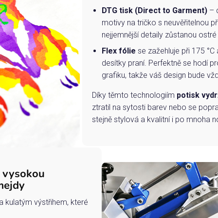
DTG tisk (Direct to Garment)
– d
motivy na tričko s neuvěřitelnou př
nejjemnější detaily zůstanou ostré
Flex fólie
se zažehluje při 175 °C 
desítky praní. Perfektně se hodí pr
grafiku, takže váš design bude vždy
Díky těmto technologiím
potisk vydr
ztratil na sytosti barev nebo se popra
stejně stylová a kvalitní i po mnoha n
s vysokou
mejdy
a kulatým výstřihem, které