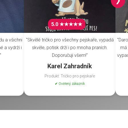
❯
5.0 ★★★★★
du a všichni
"Skvělé tričko pro všechny pejskaře, vypadá
"Daro
é a vydrží i
skvěle, potisk drží i po mnoha praních.
má 
"
Doporučuji všem!"
vypad
Karel Zahradník
Produkt: Tričko pro pejskaře
✔ Ověřený zákazník