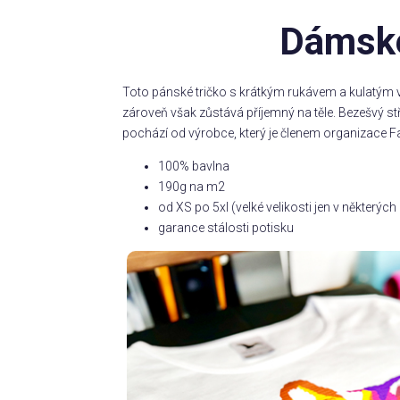
Dámské
Toto pánské tričko s krátkým rukávem a kulatým v
zároveň však zůstává příjemný na těle. Bezešvý s
pochází od výrobce, který je členem organizace Fa
100% bavlna
190g na m2
od XS po 5xl (velké velikosti jen v některý
garance stálosti potisku