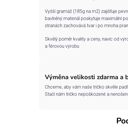
Vyšší gramáž (185g na m2) zajišťuje pevn
bavlněný materiál poskytuje maximální po
stranách zachovává tvar i po mnoha pran
Skvělý poměr kvality a ceny, navíc od vý
a férovou výrobu
Výměna velikosti zdarma a 
Chceme, aby vám naše tričko skvěle padl
Stačí nám tričko nepoškozené a nenošené
Pod