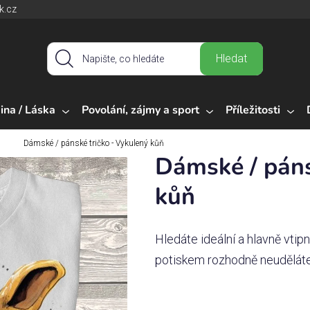
k.cz
Hledat
ina / Láska
Povolání, zájmy a sport
Příležitosti
Dámské / pánské tričko - Vykulený kůň
Dámské / páns
kůň
Hledáte ideální a hlavně vtip
potiskem rozhodně neuděláte