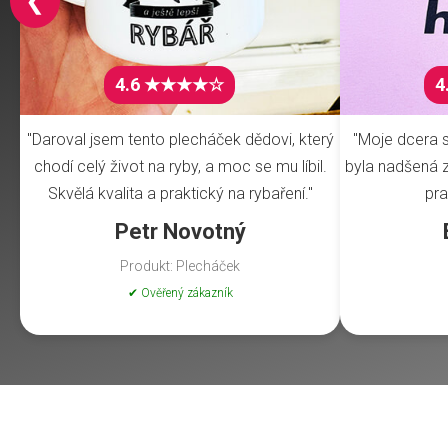
❮
4.6 ★★★★☆
4
"Daroval jsem tento plecháček dědovi, který
"Moje dcera s
chodí celý život na ryby, a moc se mu líbil.
byla nadšená z 
Skvělá kvalita a praktický na rybaření."
pra
Petr Novotný
Produkt: Plecháček
✔ Ověřený zákazník