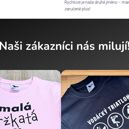
Rychlost je naše druhé jméno – man
zaručeně plus!
Naši zákazníci nás milují