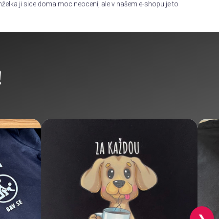
želka ji sice doma moc neocení, ale v našem e-shopu je to
!