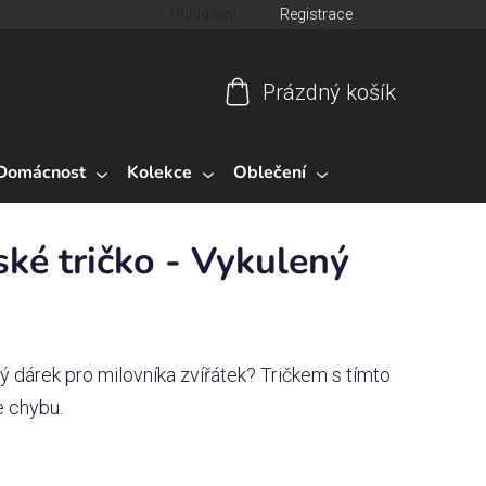
Přihlášení
Registrace
Prázdný košík
Nákupní
košík
Domácnost
Kolekce
Oblečení
ké tričko - Vykulený
ný dárek pro milovníka zvířátek? Tričkem s tímto
 chybu.