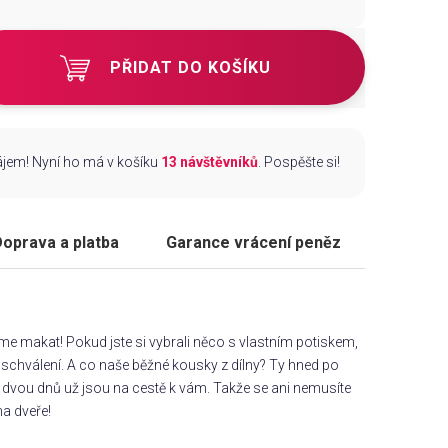
PŘIDAT DO KOŠÍKU
zájem! Nyní ho má v košíku
13 návštěvníků
. Pospěšte si!
oprava a platba
Garance vrácení peněz
áme makat! Pokud jste si vybrali něco s vlastním potiskem,
chválení. A co naše běžné kousky z dílny? Ty hned po
dvou dnů už jsou na cestě k vám. Takže se ani nemusíte
na dveře!