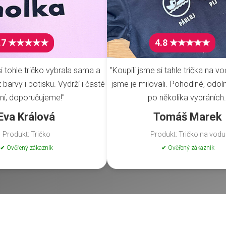
.7 ★★★★★
4.8 ★★★★★
i tohle tričko vybrala sama a
"Koupili jsme si tahle trička na vo
barvy i potisku. Vydrží i časté
jsme je milovali. Pohodlné, odoln
ní, doporučujeme!"
po několika vypráních.
Eva Králová
Tomáš Marek
Produkt: Tričko
Produkt: Tričko na vodu
✔ Ověřený zákazník
✔ Ověřený zákazník