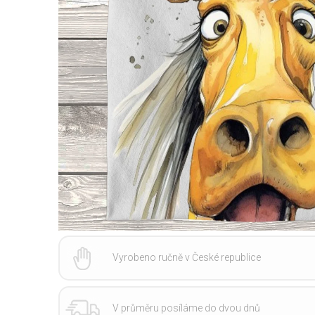
Vyrobeno ručně v České republice
V průměru posíláme do dvou dnů