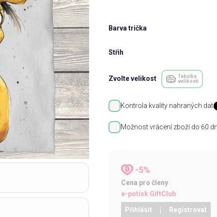
Barva trička
Střih
Tabulka
Zvolte velikost
velikostí
Kontrola kvality nahraných dat
Možnost vrácení zboží do 60 dn
-5%
Cena pro členy
e-potisk GiftClub
Přihlásit
|
Registrovat