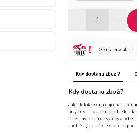
O tento produkt je 
Kdy dostanu zboží?
D
Kdy dostanu zboží?
Jakmile kliknete na objednat, začín
brzy se vám ozveme s náhledem ke s
objednávce míří do výroby a během 
začít těšit, protože už skoro klepou 