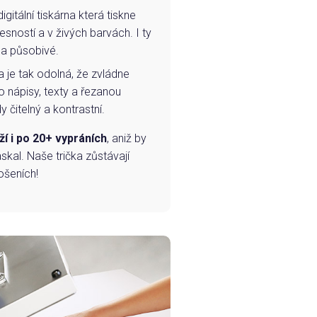
igitální tiskárna která tiskne
esností a v živých barvách. I ty
 a působivé.
a je tak odolná, že zvládne
o nápisy, texty a řezanou
 čitelný a kontrastní.
ží i po 20+ vypráních
, aniž by
skal. Naše trička zůstávají
ošeních!