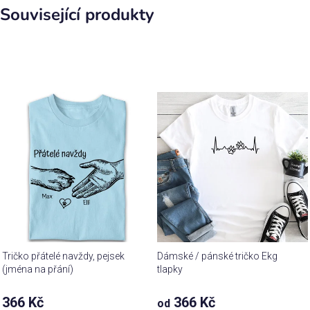
Související produkty
Tričko přátelé navždy, pejsek
Dámské / pánské tričko Ekg
(jména na přání)
tlapky
Průměrné
366 Kč
366 Kč
od
hodnocení