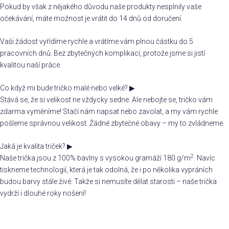
Pokud by však z nějakého důvodu naše produkty nesplnily vaše
očekávání, máte možnost je vrátit do 14 dnů od doručení.
Vaši žádost vyřídíme rychle a vrátíme vám plnou částku do 5
pracovních dnů. Bez zbytečných komplikací, protože jsme si jistí
kvalitou naší práce.
Co když mi bude tričko malé nebo velké?
▶
Stává se, že si velikost ne vždycky sedne. Ale nebojte se, tričko vám
zdarma vyměníme! Stačí nám napsat nebo zavolat, a my vám rychle
pošleme správnou velikost. Žádné zbytečné obavy – my to zvládneme.
Jaká je kvalita triček?
▶
2
Naše trička jsou z 100% bavlny s vysokou gramáží 180 g/m
. Navíc
tiskneme technologií, která je tak odolná, že i po několika vypráních
budou barvy stále živé. Takže si nemusíte dělat starosti – naše trička
vydrží i dlouhé roky nošení!