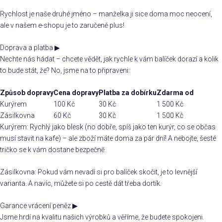
Rychlost je naše druhé jméno – manželka ji sice doma moc neocení,
ale v našem e-shopu je to zaručeně plus!
Doprava a platba
▶
Nechte nás hádat – chcete vědět, jak rychle k vám balíček dorazí a kolik
to bude stát, že? No, jsme na to připraveni:
Způsob dopravy
Cena dopravy
Platba za dobírku
Zdarma od
Kurýrem
100 Kč
30 Kč
1 500 Kč
Zásilkovna
60 Kč
30 Kč
1 500 Kč
Kurýrem: Rychlý jako blesk (no dobře, spíš jako ten kurýr, co se občas
musí stavit na kafe) – ale zboží máte doma za pár dní! A nebojte, šesté
tričko se k vám dostane bezpečně.
Zásilkovna: Pokud vám nevadí si pro balíček skočit, je to levnější
varianta. A navíc, můžete si po cestě dát třeba dortík.
Garance vrácení peněz
▶
Jsme hrdí na kvalitu našich výrobků a věříme, že budete spokojeni.