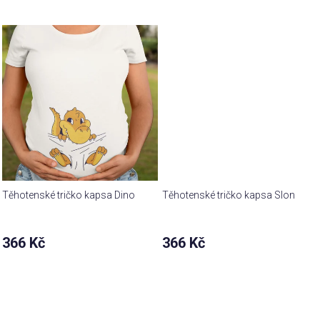
produktu
je
4,9
z 5
hvězdiček.
Těhotenské tričko kapsa Dino
Těhotenské tričko kapsa Slon
366 Kč
366 Kč