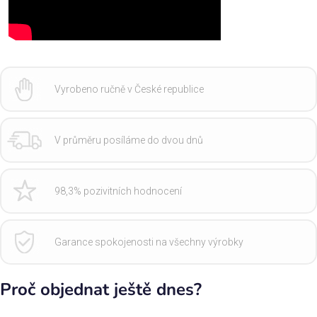
Vyrobeno ručně v České republice
V průměru posíláme do dvou dnů
98,3% pozivitních hodnocení
Garance spokojenosti na všechny výrobky
Proč objednat ještě dnes?