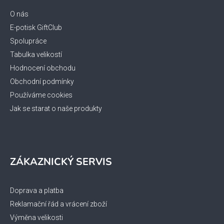
a
t
O nás
í
E-potisk GiftClub
Spolupráce
Tabulka velikostí
Hodnocení obchodu
Obchodní podmínky
Používáme cookies
Jak se starat o naše produkty
ZÁKAZNICKÝ SERVIS
Doprava a platba
Reklamační řád a vrácení zboží
Výměna velikosti