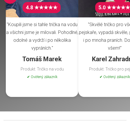
4.8 ★★★★★
5.0 ★★★★★
"Koupili jsme si tahle trička na vodu
"Skvělé tričko pro v
a všichni jsme je milovali. Pohodlné,
pejskaře, vypadá skvěle, 
odolné a vydrží i po několika
i po mnoha praních. Do
vypráních."
všem!"
Tomáš Marek
Karel Zahrad
Produkt: Tričko na vodu
Produkt: Tričko pro pe
✔ Ověřený zákazník
✔ Ověřený zákazník