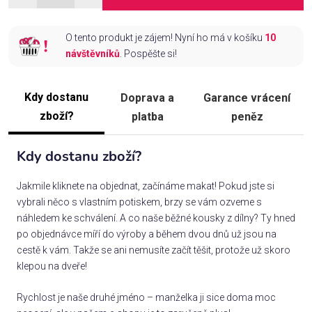
O tento produkt je zájem! Nyní ho má v košíku
10
návštěvníků
. Pospěšte si!
Kdy dostanu
Doprava a
Garance vrácení
zboží?
platba
peněz
Kdy dostanu zboží?
Jakmile kliknete na objednat, začínáme makat! Pokud jste si
vybrali něco s vlastním potiskem, brzy se vám ozveme s
náhledem ke schválení. A co naše běžné kousky z dílny? Ty hned
po objednávce míří do výroby a během dvou dnů už jsou na
cestě k vám. Takže se ani nemusíte začít těšit, protože už skoro
klepou na dveře!
Rychlost je naše druhé jméno – manželka ji sice doma moc