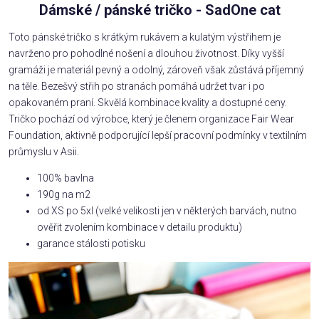
Dámské / pánské tričko - SadOne cat
Toto pánské tričko s krátkým rukávem a kulatým výstřihem je
navrženo pro pohodlné nošení a dlouhou životnost. Díky vyšší
gramáži je materiál pevný a odolný, zároveň však zůstává příjemný
na těle. Bezešvý střih po stranách pomáhá udržet tvar i po
opakovaném praní. Skvělá kombinace kvality a dostupné ceny.
Tričko pochází od výrobce, který je členem organizace Fair Wear
Foundation, aktivně podporující lepší pracovní podmínky v textilním
průmyslu v Asii.
100% bavlna
190g na m2
od XS po 5xl (velké velikosti jen v některých barvách, nutno
ověřit zvolením kombinace v detailu produktu)
garance stálosti potisku