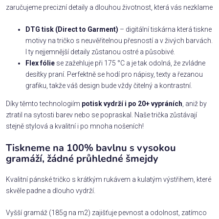
zaručujeme precizní detaily a dlouhou životnost, která vás nezklame
DTG tisk (Direct to Garment)
– digitální tiskárna která tiskne
motivy na tričko s neuvěřitelnou přesností a v živých barvách.
I ty nejjemnější detaily zůstanou ostré a působivé.
Flex fólie
se zažehluje při 175 °C a je tak odolná, že zvládne
desítky praní. Perfektně se hodí pro nápisy, texty a řezanou
grafiku, takže váš design bude vždy čitelný a kontrastní.
Díky těmto technologiím
potisk vydrží i po 20+ vypráních
, aniž by
ztratil na sytosti barev nebo se popraskal. Naše trička zůstávají
stejně stylová a kvalitní i po mnoha nošeních!
Tiskneme na 100% bavlnu s vysokou
gramáží, žádné průhledné šmejdy
Kvalitní pánské tričko s krátkým rukávem a kulatým výstřihem, které
skvěle padne a dlouho vydrží.
Vyšší gramáž (185g na m2) zajišťuje pevnost a odolnost, zatímco