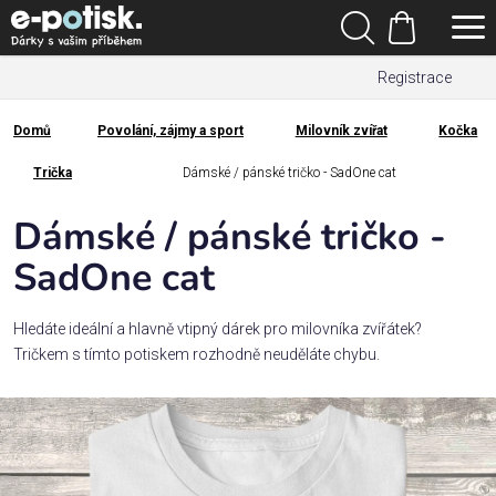
Přejít
Hledat
na
Nákupní
obsah
Registrace
košík
Den
otců
Domů
Povolání, zájmy a sport
Milovník zvířat
Kočka
Domů
Kategorie
Trička
Dámské / pánské tričko - SadOne cat
Dámské / pánské tričko -
Dárek
pro
SadOne cat
Rodina
Hledáte ideální a hlavně vtipný dárek pro milovníka zvířátek?
/
Tričkem s tímto potiskem rozhodně neuděláte chybu.
Láska
Povolání,
zájmy a
sport