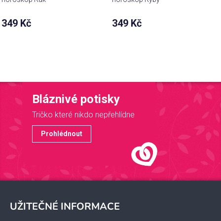
349 Kč
349 Kč
Bláznivé potisky
Tričko které nikdo nepřehlídne
Prohlédnout
Z
á
UŽITEČNÉ INFORMACE
p