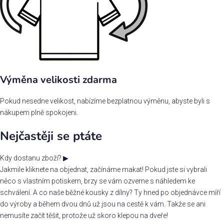
Výměna velikosti zdarma
Pokud nesedne velikost, nabízíme bezplatnou výměnu, abyste byli s
nákupem plně spokojeni.
Nejčastěji se ptáte
Kdy dostanu zboží?
▶
Jakmile kliknete na objednat, začínáme makat! Pokud jste si vybrali
něco s vlastním potiskem, brzy se vám ozveme s náhledem ke
schválení. A co naše běžné kousky z dílny? Ty hned po objednávce míří
do výroby a během dvou dnů už jsou na cestě k vám. Takže se ani
nemusíte začít těšit, protože už skoro klepou na dveře!