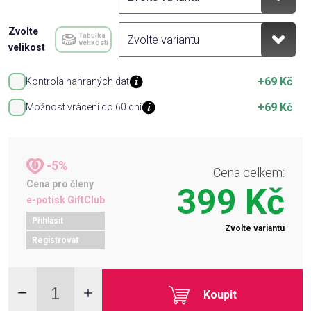
Zvolte
Tabulka
velikostí
velikost
+69 Kč
Kontrola nahraných dat
+69 Kč
Možnost vrácení do 60 dní
-5%
Cena celkem:
Cena pro členy
399 Kč
e-potisk GiftClub
Přihlásit
Zvolte variantu
Registrovat
Koupit