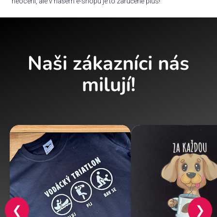
neocení, ale v našem e-shopu je to zaručeně plus!
Naši zákazníci nás
milují!
❮
❯