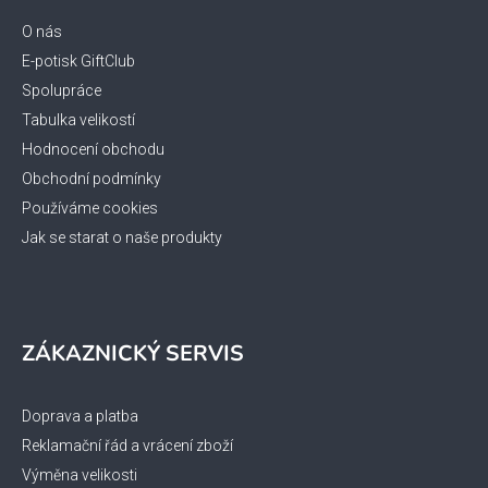
a
t
O nás
í
E-potisk GiftClub
Spolupráce
Tabulka velikostí
Hodnocení obchodu
Obchodní podmínky
Používáme cookies
Jak se starat o naše produkty
ZÁKAZNICKÝ SERVIS
Doprava a platba
Reklamační řád a vrácení zboží
Výměna velikosti