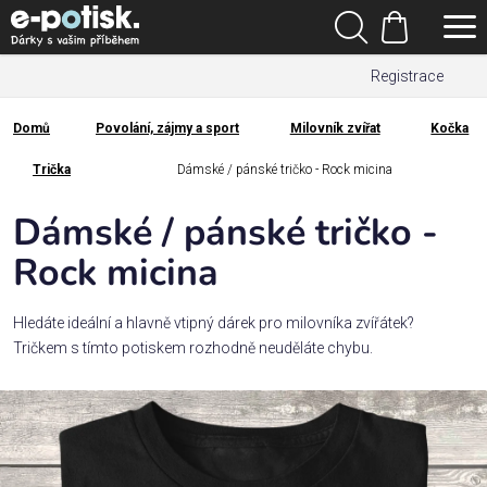
Přejít
Hledat
na
Nákupní
obsah
Registrace
košík
Den
otců
Domů
Povolání, zájmy a sport
Milovník zvířat
Kočka
Domů
Kategorie
Trička
Dámské / pánské tričko - Rock micina
Dámské / pánské tričko -
Dárek
pro
Rock micina
Rodina
Hledáte ideální a hlavně vtipný dárek pro milovníka zvířátek?
/
Tričkem s tímto potiskem rozhodně neuděláte chybu.
Láska
Povolání,
zájmy a
sport