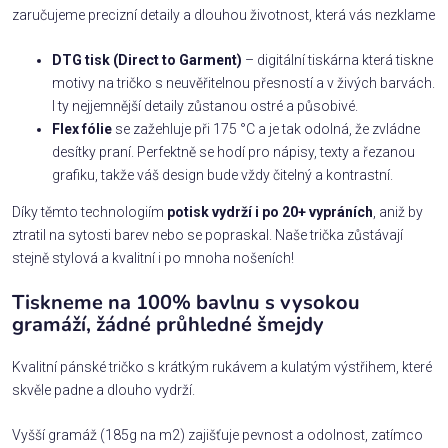
zaručujeme precizní detaily a dlouhou životnost, která vás nezklame
DTG tisk (Direct to Garment)
– digitální tiskárna která tiskne
motivy na tričko s neuvěřitelnou přesností a v živých barvách.
I ty nejjemnější detaily zůstanou ostré a působivé.
Flex fólie
se zažehluje při 175 °C a je tak odolná, že zvládne
desítky praní. Perfektně se hodí pro nápisy, texty a řezanou
grafiku, takže váš design bude vždy čitelný a kontrastní.
Díky těmto technologiím
potisk vydrží i po 20+ vypráních
, aniž by
ztratil na sytosti barev nebo se popraskal. Naše trička zůstávají
stejně stylová a kvalitní i po mnoha nošeních!
Tiskneme na 100% bavlnu s vysokou
gramáží, žádné průhledné šmejdy
Kvalitní pánské tričko s krátkým rukávem a kulatým výstřihem, které
skvěle padne a dlouho vydrží.
Vyšší gramáž (185g na m2) zajišťuje pevnost a odolnost, zatímco