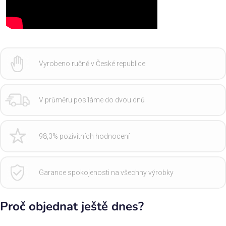
Vyrobeno ručně v České republice
V průměru posíláme do dvou dnů
98,3% pozivitních hodnocení
Garance spokojenosti na všechny výrobky
Proč objednat ještě dnes?