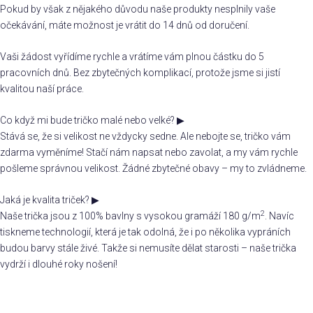
Pokud by však z nějakého důvodu naše produkty nesplnily vaše
očekávání, máte možnost je vrátit do 14 dnů od doručení.
Vaši žádost vyřídíme rychle a vrátíme vám plnou částku do 5
pracovních dnů. Bez zbytečných komplikací, protože jsme si jistí
kvalitou naší práce.
Co když mi bude tričko malé nebo velké?
▶
Stává se, že si velikost ne vždycky sedne. Ale nebojte se, tričko vám
zdarma vyměníme! Stačí nám napsat nebo zavolat, a my vám rychle
pošleme správnou velikost. Žádné zbytečné obavy – my to zvládneme.
Jaká je kvalita triček?
▶
2
Naše trička jsou z 100% bavlny s vysokou gramáží 180 g/m
. Navíc
tiskneme technologií, která je tak odolná, že i po několika vypráních
budou barvy stále živé. Takže si nemusíte dělat starosti – naše trička
vydrží i dlouhé roky nošení!