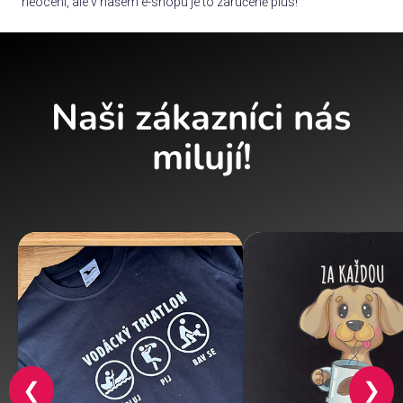
neocení, ale v našem e-shopu je to zaručeně plus!
Naši zákazníci nás
milují!
❮
❯