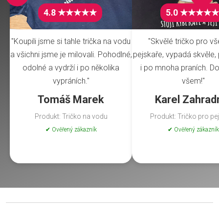
4.8 ★★★★★
5.0 ★★★★★
"Koupili jsme si tahle trička na vodu
"Skvělé tričko pro v
a všichni jsme je milovali. Pohodlné,
pejskaře, vypadá skvěle, 
odolné a vydrží i po několika
i po mnoha praních. Do
vypráních."
všem!"
Tomáš Marek
Karel Zahrad
Produkt: Tričko na vodu
Produkt: Tričko pro pe
✔ Ověřený zákazník
✔ Ověřený zákazník