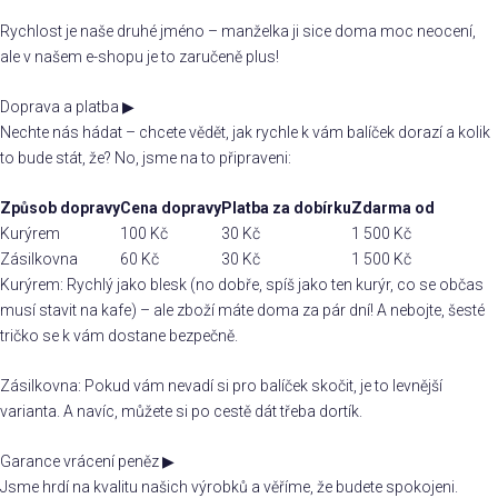
Rychlost je naše druhé jméno – manželka ji sice doma moc neocení,
ale v našem e-shopu je to zaručeně plus!
Doprava a platba
▶
Nechte nás hádat – chcete vědět, jak rychle k vám balíček dorazí a kolik
to bude stát, že? No, jsme na to připraveni:
Způsob dopravy
Cena dopravy
Platba za dobírku
Zdarma od
Kurýrem
100 Kč
30 Kč
1 500 Kč
Zásilkovna
60 Kč
30 Kč
1 500 Kč
Kurýrem: Rychlý jako blesk (no dobře, spíš jako ten kurýr, co se občas
musí stavit na kafe) – ale zboží máte doma za pár dní! A nebojte, šesté
tričko se k vám dostane bezpečně.
Zásilkovna: Pokud vám nevadí si pro balíček skočit, je to levnější
varianta. A navíc, můžete si po cestě dát třeba dortík.
Garance vrácení peněz
▶
Jsme hrdí na kvalitu našich výrobků a věříme, že budete spokojeni.