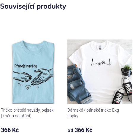
Související produkty
Tričko přátelé navždy, pejsek
Dámské / pánské tričko Ekg
(jména na přání)
tlapky
Průměrné
366 Kč
366 Kč
od
hodnocení