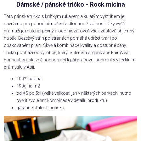
Dámské / pánské tričko - Rock micina
Toto pánské tričko s krátkým rukávem a kulatým výstřihem je
navrženo pro pohodlné nošení a dlouhou životnost. Díky vyšší
gramáži je materiál pevný a odolný, zároveň však zůstává příjemný
na těle. Bezešvý střih po stranách pomáhá udržet tvar i po
opakovaném praní. Skvělá kombinace kvality a dostupné ceny.
Tričko pochází od výrobce, který je členem organizace Fair Wear
Foundation, aktivně podporující lepší pracovní podmínky v textilním
průmyslu v Asii.
100% bavlna
190g na m2
od XS po 5xl (velké velikosti jen v některých barvách, nutno
ověřit zvolením kombinace v detailu produktu)
garance stálosti potisku