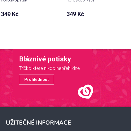
349 Kč
349 Kč
Bláznivé potisky
Tričko které nikdo nepřehlídne
Prohlédnout
Z
á
UŽITEČNÉ INFORMACE
p