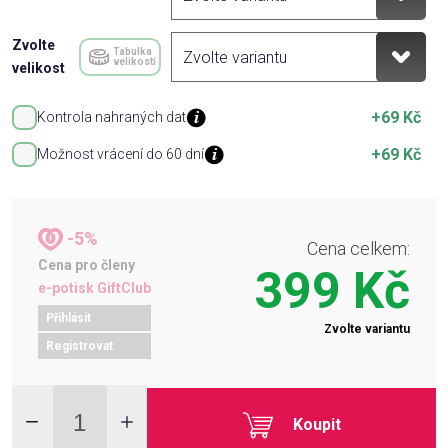
Zvolte
Tabulka
velikostí
velikost
+69 Kč
Kontrola nahraných dat
+69 Kč
Možnost vrácení do 60 dní
-5%
Cena celkem:
Cena pro členy
399 Kč
e-potisk GiftClub
Přihlásit
Zvolte variantu
Registrovat
Koupit