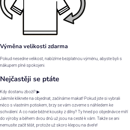
Výměna velikosti zdarma
Pokud nesedne velikost, nabízíme bezplatnou výměnu, abyste byli s
nákupem plně spokojeni.
Nejčastěji se ptáte
Kdy dostanu zboží?
▶
Jakmile kliknete na objednat, začínáme makat! Pokud jste si vybrali
něco s vlastním potiskem, brzy se vám ozveme s náhledem ke
schválení. A co naše běžné kousky z dílny? Ty hned po objednávce míří
do výroby a během dvou dnů už jsou na cestě k vám. Takže se ani
nemusíte začít těšit, protože už skoro klepou na dveře!