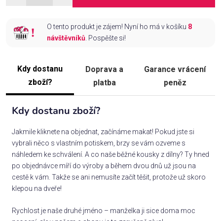
O tento produkt je zájem! Nyní ho má v košíku
8
návštěvníků
. Pospěšte si!
Kdy dostanu
Doprava a
Garance vrácení
zboží?
platba
peněz
Kdy dostanu zboží?
Jakmile kliknete na objednat, začínáme makat! Pokud jste si
vybrali něco s vlastním potiskem, brzy se vám ozveme s
náhledem ke schválení. A co naše běžné kousky z dílny? Ty hned
po objednávce míří do výroby a během dvou dnů už jsou na
cestě k vám. Takže se ani nemusíte začít těšit, protože už skoro
klepou na dveře!
Rychlost je naše druhé jméno – manželka ji sice doma moc