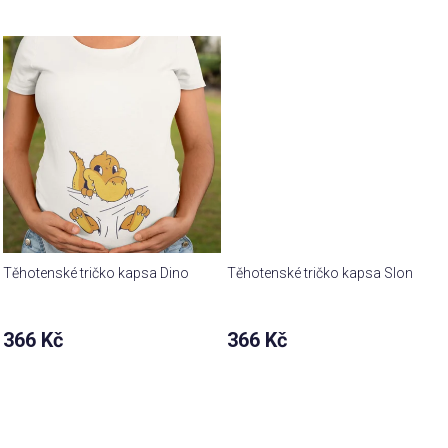
produktu
je
4,9
z 5
hvězdiček.
Těhotenské tričko kapsa Dino
Těhotenské tričko kapsa Slon
366 Kč
366 Kč