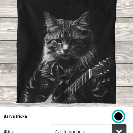
Příležitosti
Domácnost
Kolekce
Oblečení
Přihlášení
Barva trička
Střih