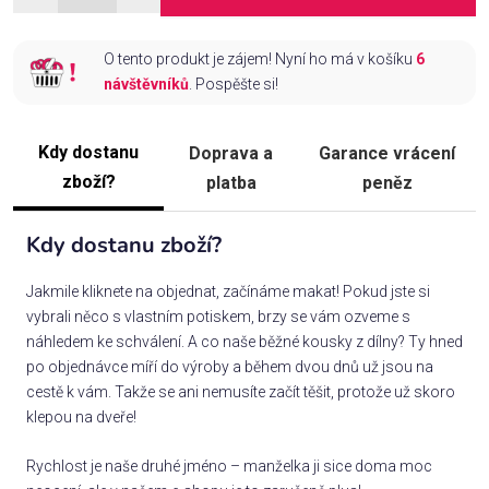
O tento produkt je zájem! Nyní ho má v košíku
6
návštěvníků
. Pospěšte si!
Kdy dostanu
Doprava a
Garance vrácení
zboží?
platba
peněz
Kdy dostanu zboží?
Jakmile kliknete na objednat, začínáme makat! Pokud jste si
vybrali něco s vlastním potiskem, brzy se vám ozveme s
náhledem ke schválení. A co naše běžné kousky z dílny? Ty hned
po objednávce míří do výroby a během dvou dnů už jsou na
cestě k vám. Takže se ani nemusíte začít těšit, protože už skoro
klepou na dveře!
Rychlost je naše druhé jméno – manželka ji sice doma moc