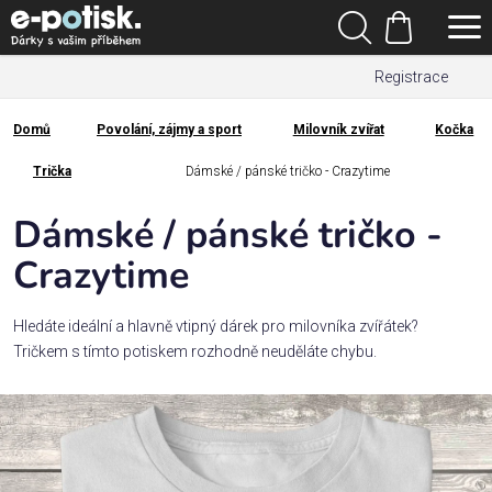
Přejít
Hledat
na
Nákupní
obsah
Registrace
košík
Den
otců
Domů
Povolání, zájmy a sport
Milovník zvířat
Kočka
Domů
Kategorie
Trička
Dámské / pánské tričko - Crazytime
Dámské / pánské tričko -
Dárek
pro
Crazytime
Rodina
Hledáte ideální a hlavně vtipný dárek pro milovníka zvířátek?
/
Tričkem s tímto potiskem rozhodně neuděláte chybu.
Láska
Povolání,
zájmy a
sport