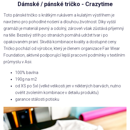
Dámské / pánské tričko - Crazytime
Toto pánské tričko s krátkým rukávem a kulatým výstřihem je
navrženo pro pohodlné nošení a dlouhou životnost. Díky vyšší
gramáži je materiál pevný a odolný, zároveň však zůstává příjemný
na těle. Bezešvý střih po stranách pomáhá udržet tvar i po
opakovaném praní. Skvělá kombinace kvality a dostupné ceny.
Tričko pochází od výrobce, který je členem organizace Fair Wear
Foundation, aktivně podporující lepší pracovní podmínky v textilním
průmyslu v Asii.
100% bavlna
190g na m2
od XS po 5xl (velké velikosti jen v některých barvách, nutno
ověřit zvolením kombinace v detailu produktu)
garance stálosti potisku