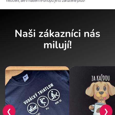
neocení, ale v našem e-shopu je to zaručeně plus!
Naši zákazníci nás
milují!
❮
❯