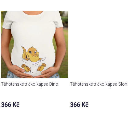
produktu
je
4,9
z 5
hvězdiček.
Těhotenské tričko kapsa Dino
Těhotenské tričko kapsa Slon
366 Kč
366 Kč