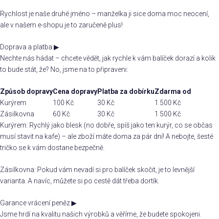
Rychlost je naše druhé jméno – manželka ji sice doma moc neocení,
ale v našem e-shopu je to zaručeně plus!
Doprava a platba
▶
Nechte nás hádat – chcete vědět, jak rychle k vám balíček dorazí a kolik
to bude stát, že? No, jsme na to připraveni:
Způsob dopravy
Cena dopravy
Platba za dobírku
Zdarma od
Kurýrem
100 Kč
30 Kč
1 500 Kč
Zásilkovna
60 Kč
30 Kč
1 500 Kč
Kurýrem: Rychlý jako blesk (no dobře, spíš jako ten kurýr, co se občas
musí stavit na kafe) – ale zboží máte doma za pár dní! A nebojte, šesté
tričko se k vám dostane bezpečně.
Zásilkovna: Pokud vám nevadí si pro balíček skočit, je to levnější
varianta. A navíc, můžete si po cestě dát třeba dortík.
Garance vrácení peněz
▶
Jsme hrdí na kvalitu našich výrobků a věříme, že budete spokojeni.