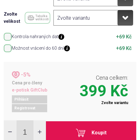
Zvolte
Tabulka
velikostí
velikost
+69 Kč
Kontrola nahraných dat
+69 Kč
Možnost vrácení do 60 dní
-5%
Cena celkem:
Cena pro členy
399 Kč
e-potisk GiftClub
Přihlásit
Zvolte variantu
Registrovat
Koupit