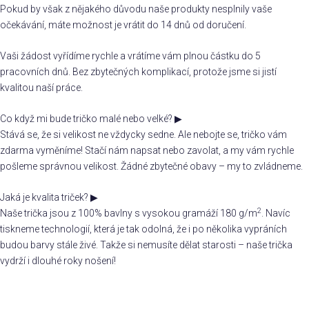
Pokud by však z nějakého důvodu naše produkty nesplnily vaše
očekávání, máte možnost je vrátit do 14 dnů od doručení.
Vaši žádost vyřídíme rychle a vrátíme vám plnou částku do 5
pracovních dnů. Bez zbytečných komplikací, protože jsme si jistí
kvalitou naší práce.
Co když mi bude tričko malé nebo velké?
▶
Stává se, že si velikost ne vždycky sedne. Ale nebojte se, tričko vám
zdarma vyměníme! Stačí nám napsat nebo zavolat, a my vám rychle
pošleme správnou velikost. Žádné zbytečné obavy – my to zvládneme.
Jaká je kvalita triček?
▶
2
Naše trička jsou z 100% bavlny s vysokou gramáží 180 g/m
. Navíc
tiskneme technologií, která je tak odolná, že i po několika vypráních
budou barvy stále živé. Takže si nemusíte dělat starosti – naše trička
vydrží i dlouhé roky nošení!