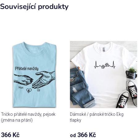
Související produkty
Tričko přátelé navždy, pejsek
Dámské / pánské tričko Ekg
(jména na přání)
tlapky
Průměrné
366 Kč
366 Kč
od
hodnocení