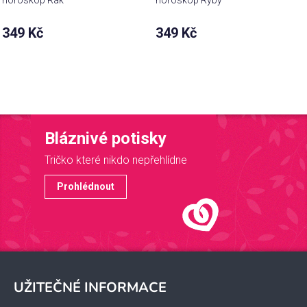
349 Kč
349 Kč
Bláznivé potisky
Tričko které nikdo nepřehlídne
Prohlédnout
Z
á
UŽITEČNÉ INFORMACE
p