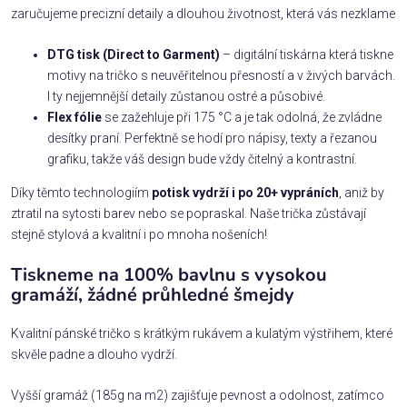
zaručujeme precizní detaily a dlouhou životnost, která vás nezklame
DTG tisk (Direct to Garment)
– digitální tiskárna která tiskne
motivy na tričko s neuvěřitelnou přesností a v živých barvách.
I ty nejjemnější detaily zůstanou ostré a působivé.
Flex fólie
se zažehluje při 175 °C a je tak odolná, že zvládne
desítky praní. Perfektně se hodí pro nápisy, texty a řezanou
grafiku, takže váš design bude vždy čitelný a kontrastní.
Díky těmto technologiím
potisk vydrží i po 20+ vypráních
, aniž by
ztratil na sytosti barev nebo se popraskal. Naše trička zůstávají
stejně stylová a kvalitní i po mnoha nošeních!
Tiskneme na 100% bavlnu s vysokou
gramáží, žádné průhledné šmejdy
Kvalitní pánské tričko s krátkým rukávem a kulatým výstřihem, které
skvěle padne a dlouho vydrží.
Vyšší gramáž (185g na m2) zajišťuje pevnost a odolnost, zatímco