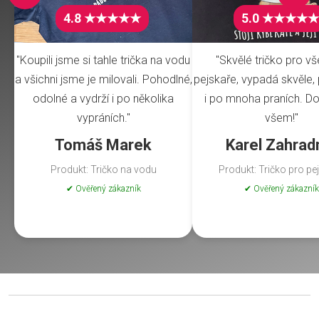
4.8 ★★★★★
5.0 ★★★★★
"Koupili jsme si tahle trička na vodu
"Skvělé tričko pro v
a všichni jsme je milovali. Pohodlné,
pejskaře, vypadá skvěle, 
odolné a vydrží i po několika
i po mnoha praních. Do
vypráních."
všem!"
Tomáš Marek
Karel Zahrad
Produkt: Tričko na vodu
Produkt: Tričko pro pe
✔ Ověřený zákazník
✔ Ověřený zákazník