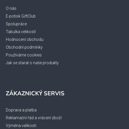
a
t
O nás
í
E-potisk GiftClub
Spolupráce
Tabulka velikostí
Hodnocení obchodu
Obchodní podmínky
Používáme cookies
Jak se starat o naše produkty
ZÁKAZNICKÝ SERVIS
Doprava a platba
Reklamační řád a vrácení zboží
Výměna velikosti