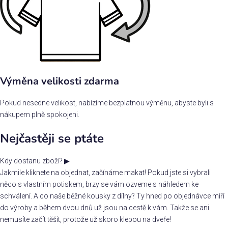
Výměna velikosti zdarma
Pokud nesedne velikost, nabízíme bezplatnou výměnu, abyste byli s
nákupem plně spokojeni.
Nejčastěji se ptáte
Kdy dostanu zboží?
▶
Jakmile kliknete na objednat, začínáme makat! Pokud jste si vybrali
něco s vlastním potiskem, brzy se vám ozveme s náhledem ke
schválení. A co naše běžné kousky z dílny? Ty hned po objednávce míří
do výroby a během dvou dnů už jsou na cestě k vám. Takže se ani
nemusíte začít těšit, protože už skoro klepou na dveře!