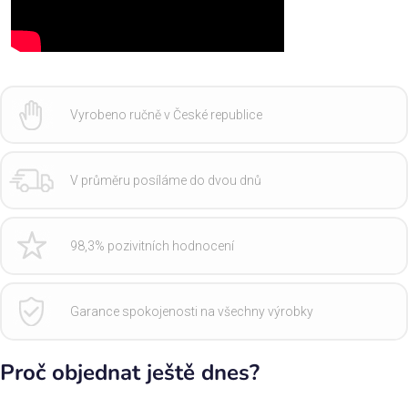
Vyrobeno ručně v České republice
V průměru posíláme do dvou dnů
98,3% pozivitních hodnocení
Garance spokojenosti na všechny výrobky
Proč objednat ještě dnes?