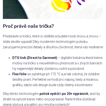
Proč právě naše trička?
Představte si tričko, které si oblíbíte a budete nosit znovu a znovu –
stále skvěle vypadá! Díky moderním technologiím potisku
zaručujeme precizní detaily a dlouhou životnost, která vás nezklame
DTG tisk (Direct to Garment)
– digitální tiskárna která tiskne
motivy na tričko s neuvěřitelnou přesností a v živých barvách.
I ty nejjemnější detaily zůstanou ostré a působivé.
Flex fólie
se zažehluje při 175 °C a je tak odolná, že zvládne
desítky praní. Perfektně se hodí pro nápisy, texty a řezanou
grafiku, takže váš design bude vždy čitelný a kontrastní.
Díky těmto technologiím
potisk vydrží i po 20+ vypráních
, aniž by
ztratil na sytosti barev nebo se popraskal. Naše trička zůstávají
stejně stylová a kvalitní i po mnoha nošeních!