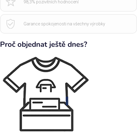
98,3% pozivitních hodnocení
Garance spokojenosti na všechny výrobky
Proč objednat ještě dnes?