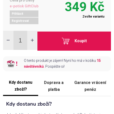
Cena pro členy
349 Kč
e-potisk GiftClub
Přihlásit
Zvolte variantu
Registrovat
Koupit
O tento produkt je zájem! Nyní ho má v košíku
15
návštěvníků
. Pospěšte si!
Kdy dostanu
Doprava a
Garance vrácení
zboží?
platba
peněz
Kdy dostanu zboží?