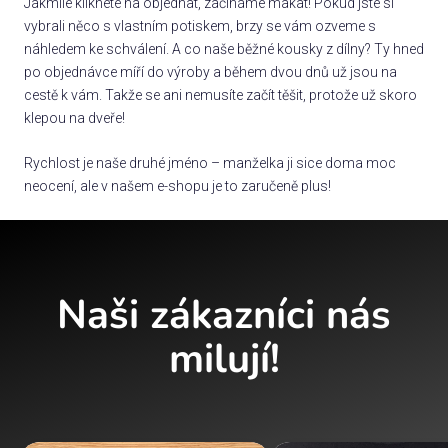
Jakmile kliknete na objednat, začínáme makat! Pokud jste si
vybrali něco s vlastním potiskem, brzy se vám ozveme s
náhledem ke schválení. A co naše běžné kousky z dílny? Ty hned
po objednávce míří do výroby a během dvou dnů už jsou na
cestě k vám. Takže se ani nemusíte začít těšit, protože už skoro
klepou na dveře!
Rychlost je naše druhé jméno – manželka ji sice doma moc
neocení, ale v našem e-shopu je to zaručeně plus!
Naši zákazníci nás
milují!