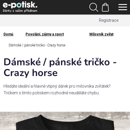
Přejít
Hledat
na
Nákupní
obsah
Registrace
košík
Den
otců
Domů
Povolání, zájmy a sport
Milovník zvířat
Domů
Kategorie
Dámské / pánské tričko - Crazy horse
Dámské / pánské tričko -
Dárek
pro
Crazy horse
Rodina
Hledáte ideální a hlavně vtipný dárek pro milovníka zvířátek?
/
Tričkem s tímto potiskem rozhodně neuděláte chybu.
Láska
Povolání,
zájmy a
sport