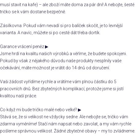
musí stavit na kafe) – ale zboží máte doma za pár dní! A nebojte, šesté
tričko se k vám dostane bezpečně.
Zásilkovna: Pokud vám nevadí si pro balíček skočit, je to levnější
varianta. A navíc, můžete si po cestě dát třeba dortík.
Garance vrácení peněz
▶
Jsme hrdí na kvalitu našich výrobků a věříme, že budete spokojeni.
Pokud by však z nějakého důvodu naše produkty nesplnily vaše
očekávání, máte možnost je vrátit do 14 dnů od doručení.
Vaši žádost vyřídíme rychle a vrátíme vám plnou částku do 5
pracovních dnů. Bez zbytečných komplikací, protože jsme si jistí
kvalitou naší práce.
Co když mi bude tričko malé nebo velké?
▶
Stává se, že si velikost ne vždycky sedne. Ale nebojte se, tričko vám
zdarma vyměníme! Stačí nám napsat nebo zavolat, a my vám rychle
pošleme správnou velikost. Žádné zbytečné obavy – my to zvládneme.