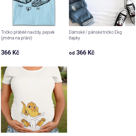
Tričko přátelé navždy, pejsek
Dámské / pánské tričko Ekg
(jména na přání)
tlapky
Průměrné
366 Kč
366 Kč
od
hodnocení
produktu
je
4,9
z 5
hvězdiček.