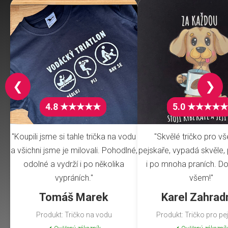
❮
❯
4.8 ★★★★★
5.0 ★★★★★
"Koupili jsme si tahle trička na vodu
"Skvělé tričko pro v
a všichni jsme je milovali. Pohodlné,
pejskaře, vypadá skvěle, 
odolné a vydrží i po několika
i po mnoha praních. Do
vypráních."
všem!"
Tomáš Marek
Karel Zahrad
Produkt: Tričko na vodu
Produkt: Tričko pro pe