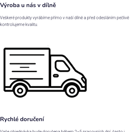
Výroba u nás v dílně
Veškeré produkty vyrábíme přímo v naší dílně a před odesláním pečlivě
kontrolujeme kvalitu.
Rychlé doručení
Vaše objednávka bude doručena během 2–5 pracovních dní, často i