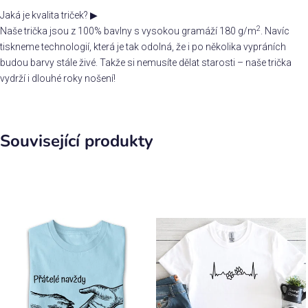
Jaká je kvalita triček?
▶
2
Naše trička jsou z 100% bavlny s vysokou gramáží 180 g/m
. Navíc
tiskneme technologií, která je tak odolná, že i po několika vypráních
budou barvy stále živé. Takže si nemusíte dělat starosti – naše trička
vydrží i dlouhé roky nošení!
Související produkty