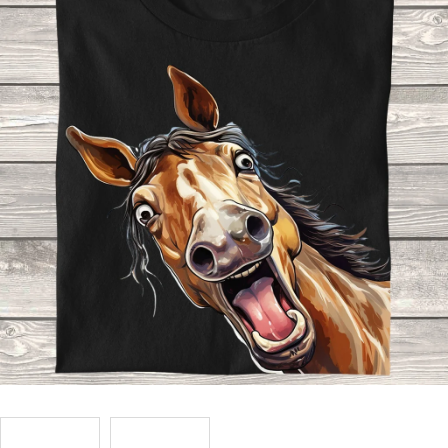
Příležitosti
Domácnost
Kolekce
Oblečení
Přihlášení