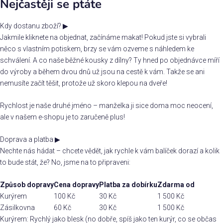
Nejčastěji se ptáte
Kdy dostanu zboží?
▶
Jakmile kliknete na objednat, začínáme makat! Pokud jste si vybrali
něco s vlastním potiskem, brzy se vám ozveme s náhledem ke
schválení. A co naše běžné kousky z dílny? Ty hned po objednávce míří
do výroby a během dvou dnů už jsou na cestě k vám. Takže se ani
nemusíte začít těšit, protože už skoro klepou na dveře!
Rychlost je naše druhé jméno – manželka ji sice doma moc neocení,
ale v našem e-shopu je to zaručeně plus!
Doprava a platba
▶
Nechte nás hádat – chcete vědět, jak rychle k vám balíček dorazí a kolik
to bude stát, že? No, jsme na to připraveni:
Způsob dopravy
Cena dopravy
Platba za dobírku
Zdarma od
Kurýrem
100 Kč
30 Kč
1 500 Kč
Zásilkovna
60 Kč
30 Kč
1 500 Kč
Kurýrem: Rychlý jako blesk (no dobře, spíš jako ten kurýr, co se občas