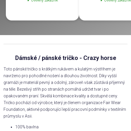
✔ Ověřený zákazník
✔ Ověřený zákazník
Dámské / pánské tričko - Crazy horse
Toto pánské tričko s krátkým rukávem a kulatým výstřihem je
navrženo pro pohodlné nošení a dlouhou životnost. Díky vyšší
gramáži je materiál pevný a odolný, zároveň však zůstává příjemný
na těle. Bezešvý střih po stranách pomáhá udržet tvar i po
opakovaném praní. Skvělá kombinace kvality a dostupné ceny.
Tričko pochází od výrobce, který je členem organizace Fair Wear
Foundation, aktivně podporující lepší pracovní podmínky v textilním
průmyslu v Asii.
100% bavlna