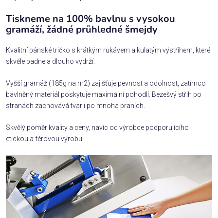
Tiskneme na 100% bavlnu s vysokou
gramáží, žádné průhledné šmejdy
Kvalitní pánské tričko s krátkým rukávem a kulatým výstřihem, které
skvěle padne a dlouho vydrží.
Vyšší gramáž (185g na m2) zajišťuje pevnost a odolnost, zatímco
bavlněný materiál poskytuje maximální pohodlí. Bezešvý střih po
stranách zachovává tvar i po mnoha praních.
Skvělý poměr kvality a ceny, navíc od výrobce podporujícího
etickou a férovou výrobu