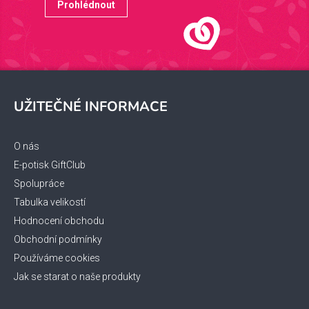
Prohlédnout
Z
á
UŽITEČNÉ INFORMACE
p
a
t
O nás
í
E-potisk GiftClub
Spolupráce
Tabulka velikostí
Hodnocení obchodu
Obchodní podmínky
Používáme cookies
Jak se starat o naše produkty