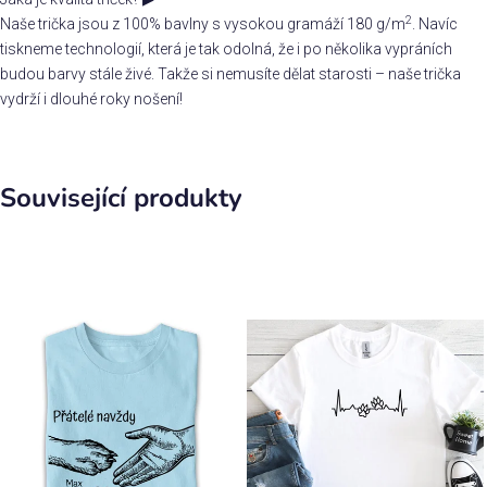
2
Naše trička jsou z 100% bavlny s vysokou gramáží 180 g/m
. Navíc
tiskneme technologií, která je tak odolná, že i po několika vypráních
budou barvy stále živé. Takže si nemusíte dělat starosti – naše trička
vydrží i dlouhé roky nošení!
Související produkty