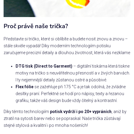
Proč právě naše trička?
Představte si tričko, které si oblíbíte a budete nosit znovu a znovu –
stále skvěle vypadá! Díky moderním technologiím potisku
zaručujeme precizní detaily a dlouhou životnost, která vás nezklame
DTG tisk (Direct to Garment)
– digitální tiskárna která tiskne
motivy na tričko s neuvěřitelnou přesností a v živých barvách.
I ty nejjemnější detaily zůstanou ostré a působivé.
Flex fólie
se zažehluje při 175 °C a je tak odolná, že zvládne
desítky praní. Perfektně se hodí pro nápisy, texty a řezanou
grafiku, takže váš design bude vždy čitelný a kontrastní.
Díky těmto technologiím
potisk vydrží i po 20+ vypráních
, aniž by
ztratil na sytosti barev nebo se popraskal. Naše trička zůstávají
stejně stylová a kvalitní i po mnoha nošeních!