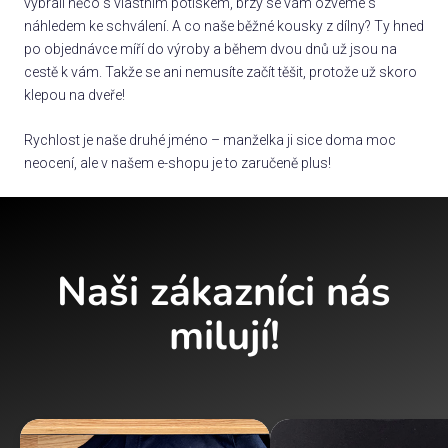
vybrali něco s vlastním potiskem, brzy se vám ozveme s
náhledem ke schválení. A co naše běžné kousky z dílny? Ty hned
po objednávce míří do výroby a během dvou dnů už jsou na
cestě k vám. Takže se ani nemusíte začít těšit, protože už skoro
klepou na dveře!
Rychlost je naše druhé jméno – manželka ji sice doma moc
neocení, ale v našem e-shopu je to zaručeně plus!
Naši zákazníci nás
milují!