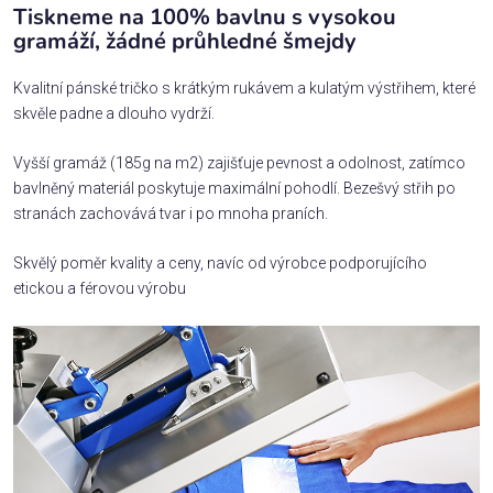
Tiskneme na 100% bavlnu s vysokou
gramáží, žádné průhledné šmejdy
Kvalitní pánské tričko s krátkým rukávem a kulatým výstřihem, které
skvěle padne a dlouho vydrží.
Vyšší gramáž (185g na m2) zajišťuje pevnost a odolnost, zatímco
bavlněný materiál poskytuje maximální pohodlí. Bezešvý střih po
stranách zachovává tvar i po mnoha praních.
Skvělý poměr kvality a ceny, navíc od výrobce podporujícího
etickou a férovou výrobu