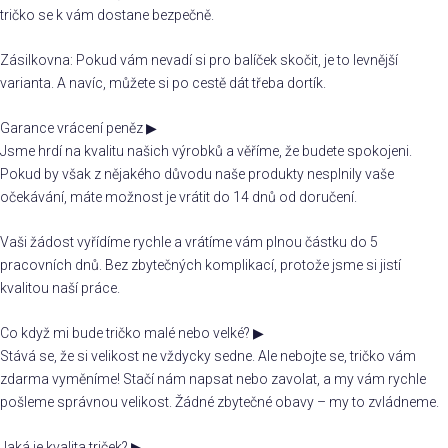
tričko se k vám dostane bezpečně.
Zásilkovna: Pokud vám nevadí si pro balíček skočit, je to levnější
varianta. A navíc, můžete si po cestě dát třeba dortík.
Garance vrácení peněz
▶
Jsme hrdí na kvalitu našich výrobků a věříme, že budete spokojeni.
Pokud by však z nějakého důvodu naše produkty nesplnily vaše
očekávání, máte možnost je vrátit do 14 dnů od doručení.
Vaši žádost vyřídíme rychle a vrátíme vám plnou částku do 5
pracovních dnů. Bez zbytečných komplikací, protože jsme si jistí
kvalitou naší práce.
Co když mi bude tričko malé nebo velké?
▶
Stává se, že si velikost ne vždycky sedne. Ale nebojte se, tričko vám
zdarma vyměníme! Stačí nám napsat nebo zavolat, a my vám rychle
pošleme správnou velikost. Žádné zbytečné obavy – my to zvládneme.
Jaká je kvalita triček?
▶