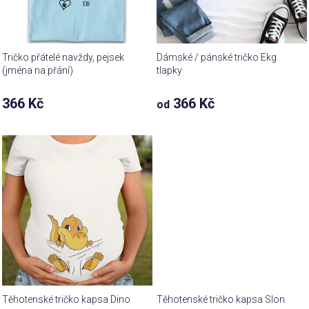
Tričko přátelé navždy, pejsek
Dámské / pánské tričko Ekg
(jména na přání)
tlapky
Průměrné
366 Kč
366 Kč
od
hodnocení
produktu
je
4,9
z 5
hvězdiček.
Těhotenské tričko kapsa Dino
Těhotenské tričko kapsa Slon