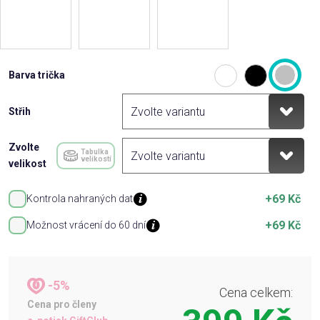
Barva trička
Střih
Zvolte
Tabulka
velikostí
velikost
+69 Kč
Kontrola nahraných dat
+69 Kč
Možnost vrácení do 60 dní
-5%
Cena celkem:
Cena pro členy