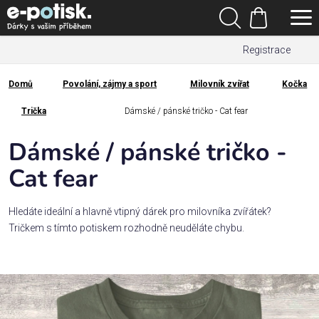
Přejít
Hledat
na
Nákupní
obsah
Registrace
košík
Den
otců
Domů
Povolání, zájmy a sport
Milovník zvířat
Kočka
Domů
Kategorie
Trička
Dámské / pánské tričko - Cat fear
Dámské / pánské tričko -
Dárek
pro
Cat fear
Rodina
Hledáte ideální a hlavně vtipný dárek pro milovníka zvířátek?
/
Tričkem s tímto potiskem rozhodně neuděláte chybu.
Láska
Povolání,
zájmy a
sport