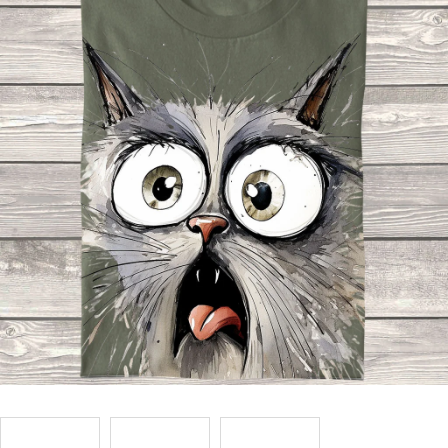
Příležitosti
Domácnost
Kolekce
Oblečení
Přihlášení