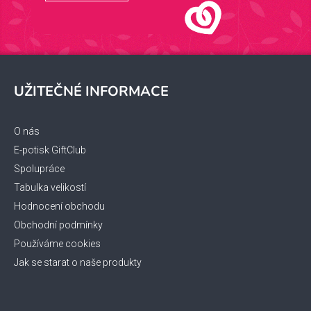
Z
á
UŽITEČNÉ INFORMACE
p
a
t
O nás
í
E-potisk GiftClub
Spolupráce
Tabulka velikostí
Hodnocení obchodu
Obchodní podmínky
Používáme cookies
Jak se starat o naše produkty