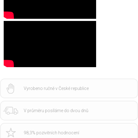
Vyrobeno ručně v České republice
V průměru posíláme do dvou dnů
98,3% pozivitních hodnocení