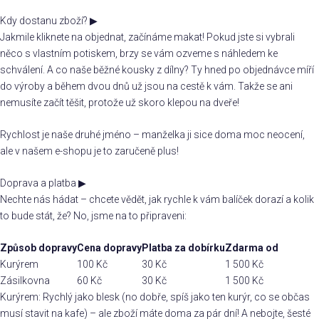
Kdy dostanu zboží?
▶
Jakmile kliknete na objednat, začínáme makat! Pokud jste si vybrali
něco s vlastním potiskem, brzy se vám ozveme s náhledem ke
schválení. A co naše běžné kousky z dílny? Ty hned po objednávce míří
do výroby a během dvou dnů už jsou na cestě k vám. Takže se ani
nemusíte začít těšit, protože už skoro klepou na dveře!
Rychlost je naše druhé jméno – manželka ji sice doma moc neocení,
ale v našem e-shopu je to zaručeně plus!
Doprava a platba
▶
Nechte nás hádat – chcete vědět, jak rychle k vám balíček dorazí a kolik
to bude stát, že? No, jsme na to připraveni:
Způsob dopravy
Cena dopravy
Platba za dobírku
Zdarma od
Kurýrem
100 Kč
30 Kč
1 500 Kč
Zásilkovna
60 Kč
30 Kč
1 500 Kč
Kurýrem: Rychlý jako blesk (no dobře, spíš jako ten kurýr, co se občas
musí stavit na kafe) – ale zboží máte doma za pár dní! A nebojte, šesté