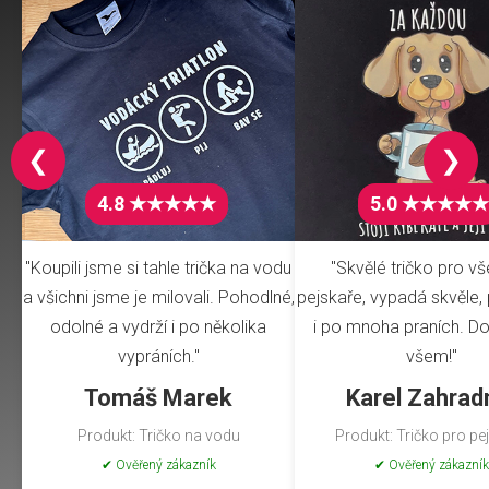
❮
❯
4.8 ★★★★★
5.0 ★★★★★
"Koupili jsme si tahle trička na vodu
"Skvělé tričko pro v
a všichni jsme je milovali. Pohodlné,
pejskaře, vypadá skvěle, 
odolné a vydrží i po několika
i po mnoha praních. Do
vypráních."
všem!"
Tomáš Marek
Karel Zahrad
Produkt: Tričko na vodu
Produkt: Tričko pro pe
✔ Ověřený zákazník
✔ Ověřený zákazník