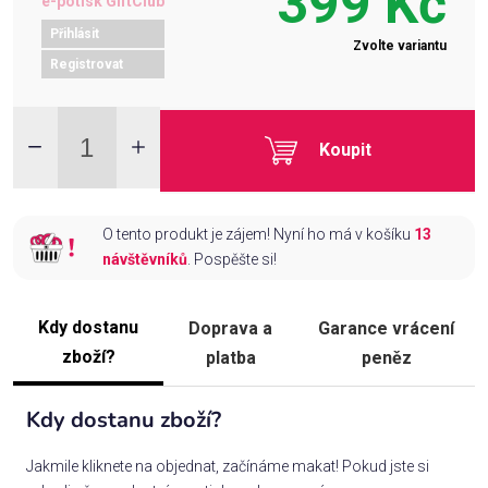
399 Kč
e-potisk GiftClub
Přihlásit
Zvolte variantu
Registrovat
Koupit
O tento produkt je zájem! Nyní ho má v košíku
13
návštěvníků
. Pospěšte si!
Kdy dostanu
Doprava a
Garance vrácení
zboží?
platba
peněz
Kdy dostanu zboží?
Jakmile kliknete na objednat, začínáme makat! Pokud jste si