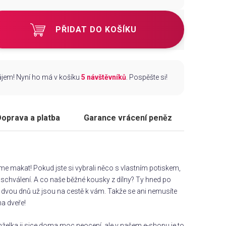
PŘIDAT DO KOŠÍKU
zájem! Nyní ho má v košíku
5 návštěvníků
. Pospěšte si!
oprava a platba
Garance vrácení peněz
áme makat! Pokud jste si vybrali něco s vlastním potiskem,
chválení. A co naše běžné kousky z dílny? Ty hned po
dvou dnů už jsou na cestě k vám. Takže se ani nemusíte
na dveře!
želka ji sice doma moc neocení, ale v našem e-shopu je to