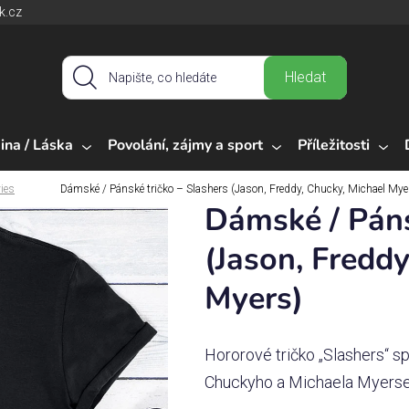
k.cz
Hledat
ina / Láska
Povolání, zájmy a sport
Příležitosti
ies
Dámské / Pánské tričko – Slashers (Jason, Freddy, Chucky, Michael Mye
Dámské / Páns
(Jason, Freddy
Myers)
Hororové tričko „Slashers“ s
Chuckyho a Michaela Myerse.