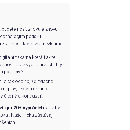
e a budete nosit znovu a znovu –
technologiím potisku
u životnost, která vás nezklame
igitální tiskárna která tiskne
esností a v živých barvách. I ty
 a působivé.
a je tak odolná, že zvládne
o nápisy, texty a řezanou
 čitelný a kontrastní.
ží i po 20+ vypráních
, aniž by
skal. Naše trička zůstávají
ošeních!