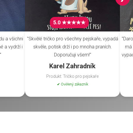
5.0 ★★★★★
du a všichni
"Skvělé tričko pro všechny pejskaře, vypadá
"Daro
é a vydrží i
skvěle, potisk drží i po mnoha praních.
má 
"
Doporučuji všem!"
vypad
Karel Zahradník
Produkt: Tričko pro pejskaře
✔ Ověřený zákazník