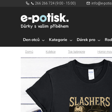
Přejít
📞 266 266 724 (9:00 - 15:00)
info@e-potis
na
obsah
Den otců
Kategorie
Dárek pro
Rod
Domů
Kolekce
Top kategorie
Horror mov
Domů