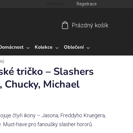
Přihlášení
Registrace
Prázdný košík
Nákupní
košík
Domácnost
Kolekce
Oblečení
rs)
ké tričko – Slashers
, Chucky, Michael
pojuje čtyři ikony – Jasona, Freddyho Kruegera,
 Must-have pro fanoušky slasher hororů.