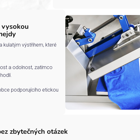
s vysokou
mejdy
a kulatým výstřihem, které
ost a odolnost, zatímco
hodlí.
robce podporujícího etickou
bez zbytečných otázek