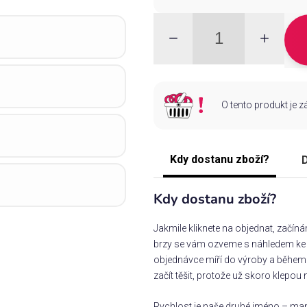
O tento produkt je 
Kdy dostanu zboží?
D
Kdy dostanu zboží?
Jakmile kliknete na objednat, začín
brzy se vám ozveme s náhledem ke s
objednávce míří do výroby a během 
začít těšit, protože už skoro klepou 
Rychlost je naše druhé jméno – man