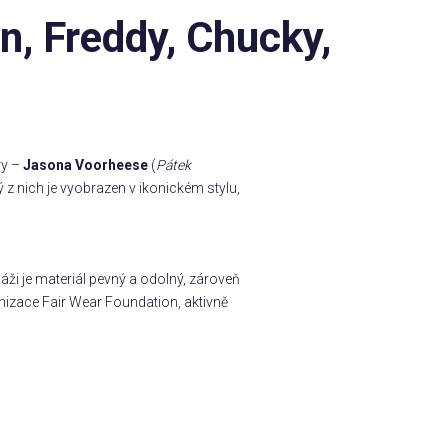
n, Freddy, Chucky,
vy –
Jasona Voorheese
(
Pátek
ý z nich je vyobrazen v ikonickém stylu,
ži je materiál pevný a odolný, zároveň
nizace Fair Wear Foundation, aktivně