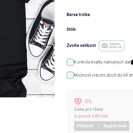
Barva trička
Střih
Tabulka
Zvolte velikost
velikostí
Kontrola kvality nahraných dat
Možnost vrácení zboží do 60 dn
-5%
Cena pro členy
e-potisk GiftClub
Přihlásit
|
Registrovat