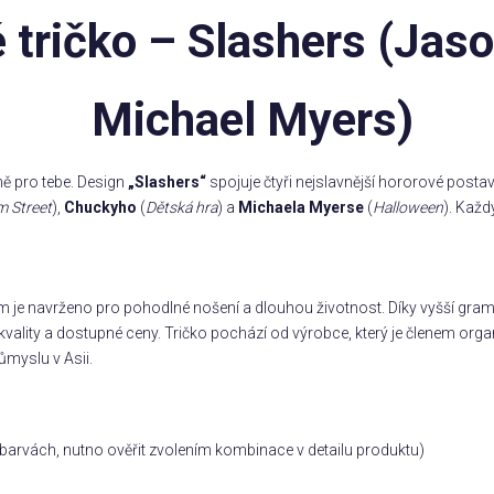
tričko – Slashers (Jaso
Michael Myers)
ně pro tebe. Design
„Slashers“
spojuje čtyři nejslavnější hororové posta
m Street
),
Chuckyho
(
Dětská hra
) a
Michaela Myerse
(
Halloween
). Každ
m je navrženo pro pohodlné nošení a dlouhou životnost. Díky vyšší gramá
vality a dostupné ceny. Tričko pochází od výrobce, který je členem orga
ůmyslu v Asii.
ch barvách, nutno ověřit zvolením kombinace v detailu produktu)