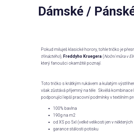
Dámské / Pánské 
Pokud miluješ klasické horory, tohle tričko je přes
třináctého
),
Freddyho Kruegera
(
Noční můra v El
který fanoušci okamžitě poznají.
Toto tričko s krátkým rukávem a kulatým výstřihe
však zůstává příjemný na těle. Skvělá kombinace k
podporující lepší pracovní podmínky v textilním pr
100% bavlna
190g na m2
od XS po 5xl (velké velikosti jen v některý
garance stálosti potisku