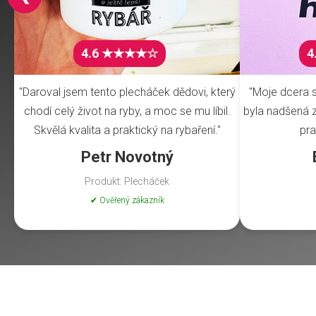
4.6 ★★★★☆
4
"Daroval jsem tento plecháček dědovi, který
"Moje dcera s
chodí celý život na ryby, a moc se mu líbil.
byla nadšená z 
Skvělá kvalita a praktický na rybaření."
pra
Petr Novotný
Produkt: Plecháček
✔ Ověřený zákazník