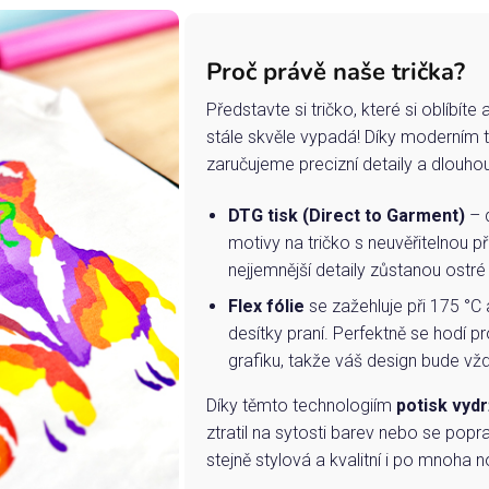
Proč právě naše trička?
Představte si tričko, které si oblíbít
stále skvěle vypadá! Díky moderním 
zaručujeme precizní detaily a dlouho
DTG tisk (Direct to Garment)
– d
motivy na tričko s neuvěřitelnou př
nejjemnější detaily zůstanou ostré
Flex fólie
se zažehluje při 175 °C 
desítky praní. Perfektně se hodí pr
grafiku, takže váš design bude vždy
Díky těmto technologiím
potisk vydr
ztratil na sytosti barev nebo se popra
stejně stylová a kvalitní i po mnoha n