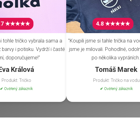
.7 ★★★★★
4.8 ★★★★★
i tohle tričko vybrala sama a
"Koupili jsme si tahle trička na vo
barvy i potisku. Vydrží i časté
jsme je milovali. Pohodlné, odoln
ní, doporučujeme!"
po několika vypráních.
Eva Králová
Tomáš Marek
Produkt: Tričko
Produkt: Tričko na vodu
✔ Ověřený zákazník
✔ Ověřený zákazník