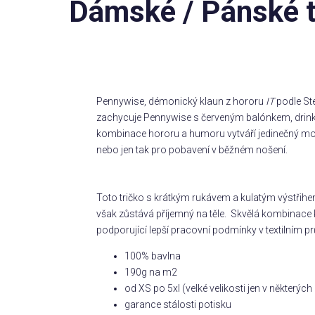
Dámské / Pánské tr
Pennywise, démonický klaun z hororu
IT
podle Ste
zachycuje Pennywise s červeným balónkem, drink
kombinace hororu a humoru vytváří jedinečný motiv,
nebo jen tak pro pobavení v běžném nošení.
Toto tričko s krátkým rukávem a kulatým výstřihe
však zůstává příjemný na těle. Skvělá kombinace k
podporující lepší pracovní podmínky v textilním pr
100% bavlna
190g na m2
od XS po 5xl (velké velikosti jen v některý
garance stálosti potisku