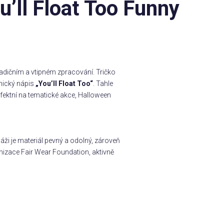
’ll Float Too Funny
adičním a vtipném zpracování. Tričko
nický nápis
„You’ll Float Too“
. Tahle
erfektní na tematické akce, Halloween
ži je materiál pevný a odolný, zároveň
nizace Fair Wear Foundation, aktivně