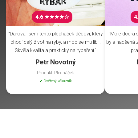
4.6 ★★★★☆
4
"Daroval jsem tento plecháček dědovi, který
"Moje dcera s
chodí celý život na ryby, a moc se mu líbil.
byla nadšená z 
Skvělá kvalita a praktický na rybaření."
pra
Petr Novotný
Produkt: Plecháček
✔ Ověřený zákazník