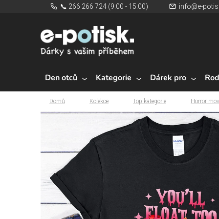
Přejít
📞 266 266 724 (9:00 - 15:00)
info@e-potis
na
obsah
Den otců
Kategorie
Dárek pro
Rod
Domů
Kolekce
Top kategorie
Horror mov
Domů