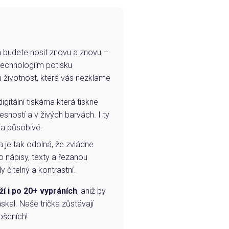
e a budete nosit znovu a znovu –
technologiím potisku
u životnost, která vás nezklame
igitální tiskárna která tiskne
esností a v živých barvách. I ty
 a působivé.
a je tak odolná, že zvládne
o nápisy, texty a řezanou
 čitelný a kontrastní.
ží i po 20+ vypráních
, aniž by
skal. Naše trička zůstávají
ošeních!