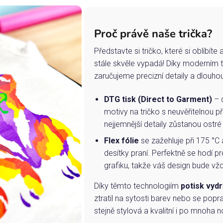
Proč právě naše trička?
Představte si tričko, které si oblíbít
stále skvěle vypadá! Díky moderním 
zaručujeme precizní detaily a dlouho
DTG tisk (Direct to Garment)
– d
motivy na tričko s neuvěřitelnou př
nejjemnější detaily zůstanou ostré
Flex fólie
se zažehluje při 175 °C 
desítky praní. Perfektně se hodí pr
grafiku, takže váš design bude vždy
Díky těmto technologiím
potisk vydr
ztratil na sytosti barev nebo se popra
stejně stylová a kvalitní i po mnoha n