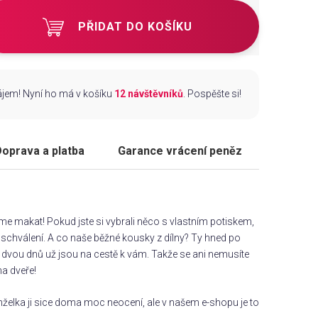
PŘIDAT DO KOŠÍKU
zájem! Nyní ho má v košíku
12 návštěvníků
. Pospěšte si!
oprava a platba
Garance vrácení peněz
áme makat! Pokud jste si vybrali něco s vlastním potiskem,
chválení. A co naše běžné kousky z dílny? Ty hned po
dvou dnů už jsou na cestě k vám. Takže se ani nemusíte
na dveře!
želka ji sice doma moc neocení, ale v našem e-shopu je to