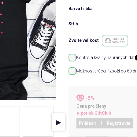
Barva trička
Střih
Tabulka
Zvolte velikost
velikostí
Kontrola kvality nahraných dat
Možnost vrácení zboží do 60 dn
-5%
Cena pro členy
e-potisk GiftClub
▶
Přihlásit
|
Registrovat