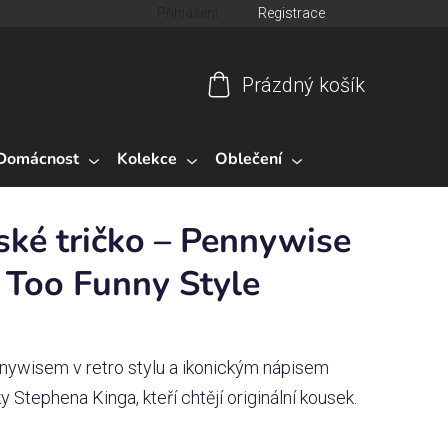
Přihlášení
Registrace
Prázdný košík
Nákupní
košík
Domácnost
Kolekce
Oblečení
ké tričko – Pennywise
t Too Funny Style
nnywisem v retro stylu a ikonickým nápisem
ky Stephena Kinga, kteří chtějí originální kousek.