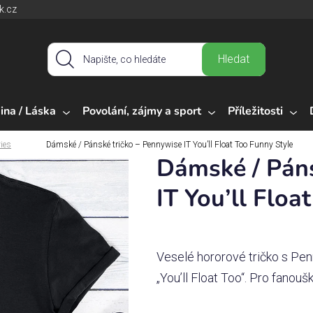
k.cz
Hledat
ina / Láska
Povolání, zájmy a sport
Příležitosti
ies
Dámské / Pánské tričko – Pennywise IT You’ll Float Too Funny Style
Dámské / Páns
IT You’ll Floa
Veselé hororové tričko s Pe
„You’ll Float Too“. Pro fanouš