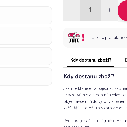
O tento produkt je 
Kdy dostanu zboží?
D
Kdy dostanu zboží?
Jakmile kliknete na objednat, začín
brzy se vám ozveme s náhledem ke s
objednávce míří do výroby a během 
začít těšit, protože už skoro klepou 
Rychlost je naše druhé jméno – man