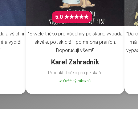
5.0 ★★★★★
du a všichni
"Skvělé tričko pro všechny pejskaře, vypadá
"Daro
é a vydrží i
skvěle, potisk drží i po mnoha praních.
má 
"
Doporučuji všem!"
vypad
Karel Zahradník
Produkt: Tričko pro pejskaře
✔ Ověřený zákazník