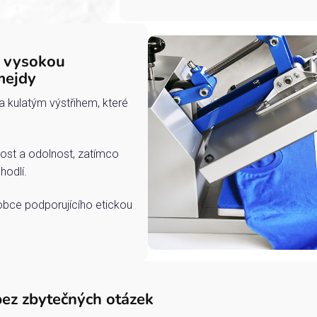
s vysokou
mejdy
a kulatým výstřihem, které
ost a odolnost, zatímco
hodlí.
robce podporujícího etickou
bez zbytečných otázek