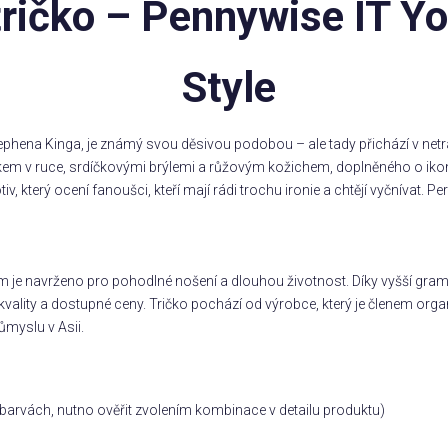
ičko – Pennywise IT You
Style
phena Kinga, je známý svou děsivou podobou – ale tady přichází v netr
em v ruce, srdíčkovými brýlemi a růžovým kožichem, doplněného o iko
 který ocení fanoušci, kteří mají rádi trochu ironie a chtějí vyčnívat. P
m je navrženo pro pohodlné nošení a dlouhou životnost. Díky vyšší gramá
vality a dostupné ceny. Tričko pochází od výrobce, který je členem orga
ůmyslu v Asii.
ch barvách, nutno ověřit zvolením kombinace v detailu produktu)