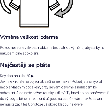
Výměna velikosti zdarma
Pokud nesedne velikost, nabízíme bezplatnou výměnu, abyste byli s
nákupem plně spokojeni.
Nejčastěji se ptáte
Kdy dostanu zboží?
▶
Jakmile kliknete na objednat, začínáme makat! Pokud jste si vybrali
něco s vlastním potiskem, brzy se vám ozveme s náhledem ke
schválení. A co naše běžné kousky z dílny? Ty hned po objednávce míří
do výroby a během dvou dnů už jsou na cestě k vám. Takže se ani
nemusíte začít těšit, protože už skoro klepou na dveře!