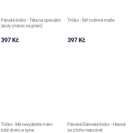
Pánské tričko - Táta na speciální
Tričko - Šéf rodinné mafie
úkoly (měsíc na přání)
397 Kč
397 Kč
Tričko - Mě nevyděsíte mám
Pánské/Dámské tričko - Hlavně
totiž dceru a syna
se z toho neposrat