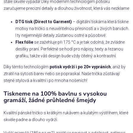
stále skvěle vypadá! Díky moderním technologiím potisku
zaručujeme precizní detaily a dlouhou životnost, která vás nezklame
DTG tisk (Direct to Garment)
– digitální tiskárna která tiskne
motivy na tričko s neuvěřitelnou přesností a v živých barvách.
I ty nejjemnější detaily zůstanou ostré a působivé.
Flex fólie
se zažehluje při 175 °C a je tak odolná, že zvládne
desítky praní. Perfektně se hodí pro nápisy, texty a řezanou
grafiku, takže váš design bude vždy čitelný a kontrastní.
Díky těmto technologiím
potisk vydrží i po 20+ vypráních
, aniž by
ztratil na sytosti barev nebo se popraskal. Naše trička zůstávají
stejně stylová a kvalitní i po mnoha nošeních!
Tiskneme na 100% bavlnu s vysokou
gramáží, žádné průhledné šmejdy
Kvalitní pánské tričko s krátkým rukávem a kulatým výstřihem, které
skvěle padne a dlouho vydrží.