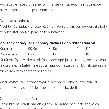
Rychlost je naše druhé jméno – manželka ji sice doma moc neocení,
ale v našem e-shopu je to zaručeně plus!
Doprava a platba
▶
Nechte nás hádat – chcete vědět, jak rychle k vám balíček dorazí a kolik
to bude stát, že? No, jsme na to připraveni:
Způsob dopravy
Cena dopravy
Platba za dobírku
Zdarma od
Kurýrem
100 Kč
30 Kč
1 500 Kč
Zásilkovna
60 Kč
30 Kč
1 500 Kč
Kurýrem: Rychlý jako blesk (no dobře, spíš jako ten kurýr, co se občas
musí stavit na kafe) – ale zboží máte doma za pár dní! A nebojte, šesté
tričko se k vám dostane bezpečně.
Zásilkovna: Pokud vám nevadí si pro balíček skočit, je to levnější
varianta. A navíc, můžete si po cestě dát třeba dortík.
Garance vrácení peněz
▶
Jsme hrdí na kvalitu našich výrobků a věříme, že budete spokojeni.