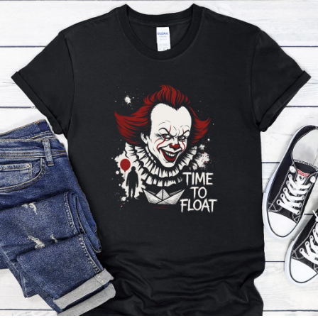
Příležitosti
Domácnost
Kolekce
Oblečení
Přihlášení