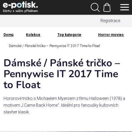
Přejít
Hledat
na
Nákupní
obsah
Registrace
košík
Den
otců
Domů
Kolekce
Top kategorie
Horror movies
Domů
Kategorie
Dámské / Pánské tričko – Pennywise IT 2017 Time to Float
Dámské / Pánské tričko –
Dárek
pro
Pennywise IT 2017 Time
to Float
Rodina
/
Láska
Hororové tričko s Michaelem Myersem z filmu Halloween (1978) a
motivem „I Came Back Home“. Ideální pro fanoušky kultovních
slasher klasik.
Povolání,
zájmy a
sport