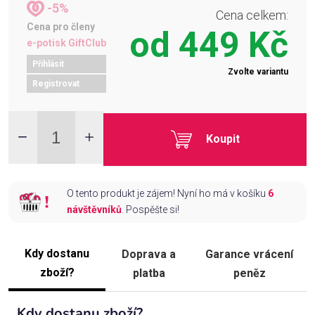
-5%
Cena celkem:
Cena pro členy
od
449 Kč
e-potisk GiftClub
Přihlásit
Zvolte variantu
Registrovat
Koupit
O tento produkt je zájem! Nyní ho má v košíku
6
návštěvníků
. Pospěšte si!
Kdy dostanu
Doprava a
Garance vrácení
zboží?
platba
peněz
Kdy dostanu zboží?