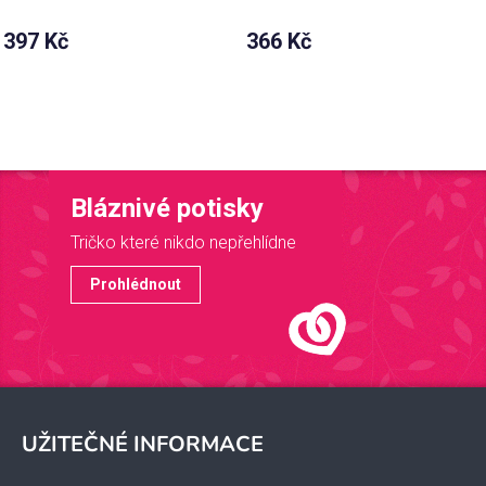
397 Kč
366 Kč
Bláznivé potisky
Tričko které nikdo nepřehlídne
Prohlédnout
Z
á
UŽITEČNÉ INFORMACE
p
a