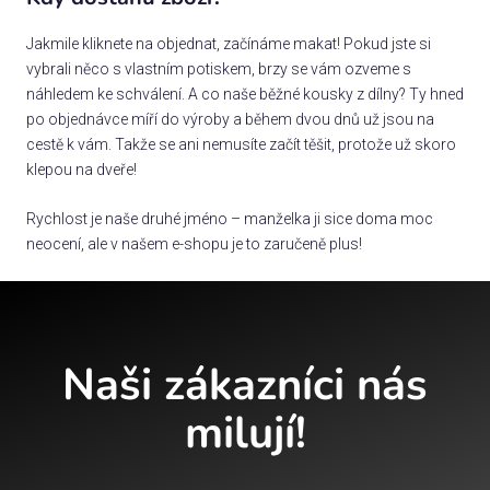
Jakmile kliknete na objednat, začínáme makat! Pokud jste si
vybrali něco s vlastním potiskem, brzy se vám ozveme s
náhledem ke schválení. A co naše běžné kousky z dílny? Ty hned
po objednávce míří do výroby a během dvou dnů už jsou na
cestě k vám. Takže se ani nemusíte začít těšit, protože už skoro
klepou na dveře!
Rychlost je naše druhé jméno – manželka ji sice doma moc
neocení, ale v našem e-shopu je to zaručeně plus!
Naši zákazníci nás
milují!