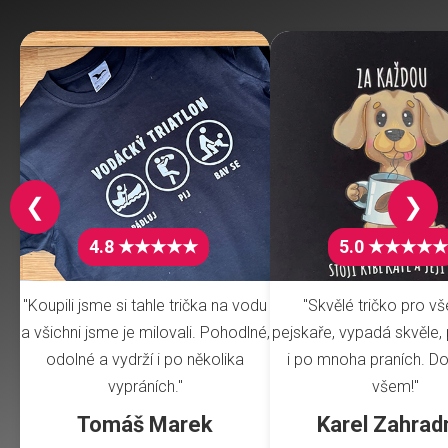
❮
❯
4.8 ★★★★★
5.0 ★★★★★
"Koupili jsme si tahle trička na vodu
"Skvělé tričko pro v
a všichni jsme je milovali. Pohodlné,
pejskaře, vypadá skvěle, 
odolné a vydrží i po několika
i po mnoha praních. Do
vypráních."
všem!"
Tomáš Marek
Karel Zahrad