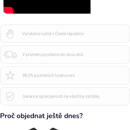
Vyrobeno ručně v České republice
V průměru posíláme do dvou dnů
98,3% pozivitních hodnocení
Garance spokojenosti na všechny výrobky
Proč objednat ještě dnes?