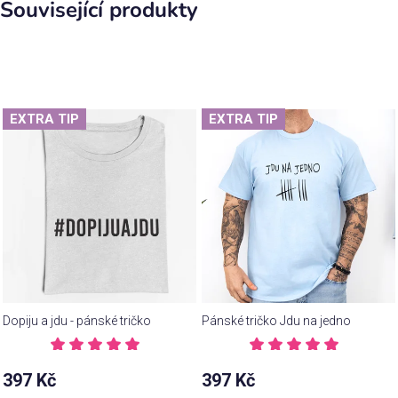
Související produkty
EXTRA TIP
EXTRA TIP
Dopiju a jdu - pánské tričko
Pánské tričko Jdu na jedno
Průměrné
Průměrné
hodnocení
hodnocení
397 Kč
397 Kč
produktu
produktu