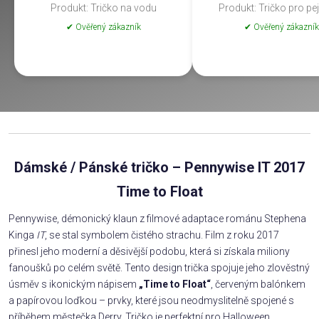
Produkt: Tričko na vodu
Produkt: Tričko pro pe
✔ Ověřený zákazník
✔ Ověřený zákazník
Dámské / Pánské tričko – Pennywise IT 2017
Time to Float
Pennywise, démonický klaun z filmové adaptace románu Stephena
Kinga
IT
, se stal symbolem čistého strachu. Film z roku 2017
přinesl jeho moderní a děsivější podobu, která si získala miliony
fanoušků po celém světě. Tento design trička spojuje jeho zlověstný
úsměv s ikonickým nápisem
„Time to Float“
, červeným balónkem
a papírovou loďkou – prvky, které jsou neodmyslitelně spojené s
příběhem městečka Derry. Tričko je perfektní pro Halloween,