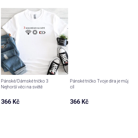
je
je
5,0
5,0
z 5
z 5
hvězdiček.
hvězdiček.
Pánské/Dámské tričko 3
Pánské tričko Tvoje díra je můj
Nejhorší věci na světě
cíl
366 Kč
366 Kč