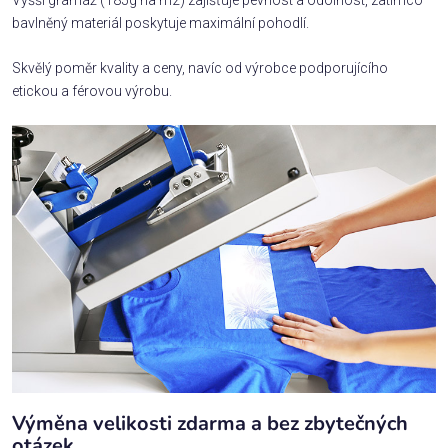
Vyšší gramáž (185g na m2) zajišťuje pevnost a odolnost, zatímco
bavlněný materiál poskytuje maximální pohodlí.
Skvělý poměr kvality a ceny, navíc od výrobce podporujícího
etickou a férovou výrobu.
Výměna velikosti zdarma a bez zbytečných
otázek