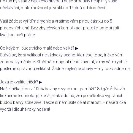
Pokud by však z nějakého důvodu naše produkty nesplnily vaše
očekávání, máte možnost je vrátit do 14 dnů od doručení.
Vaši žádost vyřídíme rychle a vrátíme vám plnou částku do 5
pracovních dnů. Bez zbytečných komplikací, protože jsme si jistí
kvalitou naší práce.
Co když mi bude tričko malé nebo velké?
▶
Stává se, že si velikost ne vždycky sedne. Ale nebojte se, tričko vám
zdarma vyměníme! Stačí nám napsat nebo zavolat, a my vám rychle
pošleme správnou velikost. Žádné zbytečné obavy – my to zvládneme.
Jaká je kvalita triček?
▶
2
Naše trička jsou z 100% bavlny s vysokou gramáží 180 g/m
. Navíc
tiskneme technologií, která je tak odolná, že i po několika vypráních
budou barvy stále živé. Takže si nemusíte dělat starosti – naše trička
vydrží i dlouhé roky nošení!