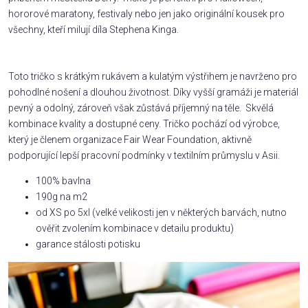
hororové maratony, festivaly nebo jen jako originální kousek pro
všechny, kteří milují díla Stephena Kinga.
Toto tričko s krátkým rukávem a kulatým výstřihem je navrženo pro
pohodlné nošení a dlouhou životnost. Díky vyšší gramáži je materiál
pevný a odolný, zároveň však zůstává příjemný na těle. Skvělá
kombinace kvality a dostupné ceny. Tričko pochází od výrobce,
který je členem organizace Fair Wear Foundation, aktivně
podporující lepší pracovní podmínky v textilním průmyslu v Asii.
100% bavlna
190g na m2
od XS po 5xl (velké velikosti jen v některých barvách, nutno
ověřit zvolením kombinace v detailu produktu)
garance stálosti potisku