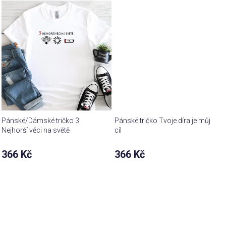
z 5
z 5
hvězdiček.
hvězdiček.
Pánské/Dámské tričko 3
Pánské tričko Tvoje díra je můj
Nejhorší věci na světě
cíl
366 Kč
366 Kč