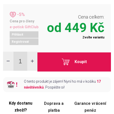
-5%
Cena celkem:
Cena pro členy
od
449 Kč
e-potisk GiftClub
Přihlásit
Zvolte variantu
Registrovat
Koupit
O tento produkt je zájem! Nyní ho má v košíku
17
návštěvníků
. Pospěšte si!
Kdy dostanu
Doprava a
Garance vrácení
zboží?
platba
peněz