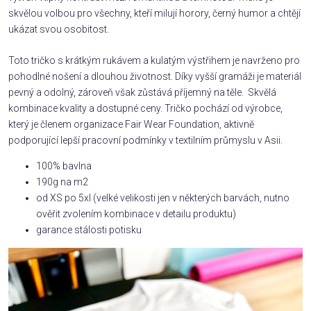
skvělou volbou pro všechny, kteří milují horory, černý humor a chtějí
ukázat svou osobitost.
Toto tričko s krátkým rukávem a kulatým výstřihem je navrženo pro
pohodlné nošení a dlouhou životnost. Díky vyšší gramáži je materiál
pevný a odolný, zároveň však zůstává příjemný na těle. Skvělá
kombinace kvality a dostupné ceny. Tričko pochází od výrobce,
který je členem organizace Fair Wear Foundation, aktivně
podporující lepší pracovní podmínky v textilním průmyslu v Asii.
100% bavlna
190g na m2
od XS po 5xl (velké velikosti jen v některých barvách, nutno
ověřit zvolením kombinace v detailu produktu)
garance stálosti potisku