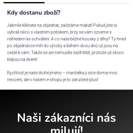
Kdy dostanu zboží?
Jakmile kliknete na objednat, začínáme makat! Pokud jste si
vybrali něco s vlastním potiskem, brzy se vám ozveme s
náhledem ke schválení. A co naše běžné kousky z dílny? Ty hned
po objednávce míří do výroby a během dvou dnů už jsou na
cestě k vám. Takže se ani nemusíte začít těšit, protože už skoro
klepou na dveře!
Rychlost je naše druhé jméno – manželka ji sice doma moc
neocení, ale v našem e-shopu je to zaručeně plus!
Naši zákazníci nás
milují!