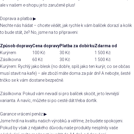
ale v našem e-shopu je to zaručeně plus!
Doprava a platba
▶
Nechte nás hádat – chcete vědět, jak rychle k vám balíček dorazí a kolik
to bude stát, že? No, jsme na to připraveni:
Způsob dopravy
Cena dopravy
Platba za dobírku
Zdarma od
Kurýrem
100 Kč
30 Kč
1 500 Kč
Zásilkovna
60 Kč
30 Kč
1 500 Kč
Kurýrem: Rychlý jako blesk (no dobře, spíš jako ten kurýr, co se občas
musí stavit na kafe) – ale zboží máte doma za pár dní! A nebojte, šesté
tričko se k vám dostane bezpečně.
Zásilkovna: Pokud vám nevadí si pro balíček skočit, je to levnější
varianta. A navíc, můžete si po cestě dát třeba dortík.
Garance vrácení peněz
▶
Jsme hrdí na kvalitu našich výrobků a věříme, že budete spokojeni.
Pokud by však z nějakého důvodu naše produkty nesplnily vaše