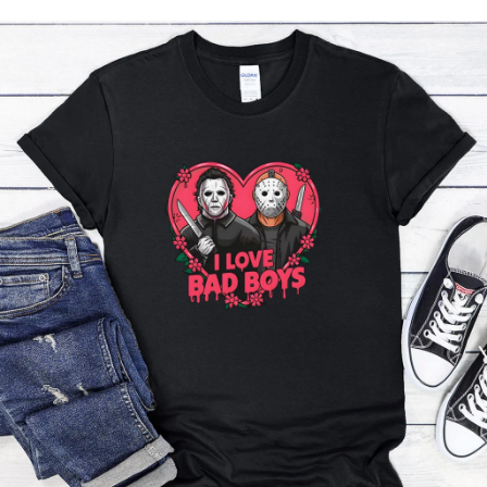
Příležitosti
Domácnost
Kolekce
Oblečení
Přihlášení