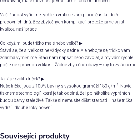
očekávání, máte možnost je vrátit do 14 dnů od doručení.
Vaši žádost vyřídíme rychle a vrátíme vám plnou částku do 5
pracovních dnů. Bez zbytečných komplikací, protože jsme si jistí
kvalitou naší práce.
Co když mi bude tričko malé nebo velké?
▶
Stává se, že si velikost ne vždycky sedne. Ale nebojte se, tričko vám
zdarma vyměníme! Stačí nám napsat nebo zavolat, a my vám rychle
pošleme správnou velikost. Žádné zbytečné obavy – my to zvládneme.
Jaká je kvalita triček?
▶
2
Naše trička jsou z 100% bavlny s vysokou gramáží 180 g/m
. Navíc
tiskneme technologií, která je tak odolná, že i po několika vypráních
budou barvy stále živé. Takže si nemusíte dělat starosti – naše trička
vydrží i dlouhé roky nošení!
Související produkty