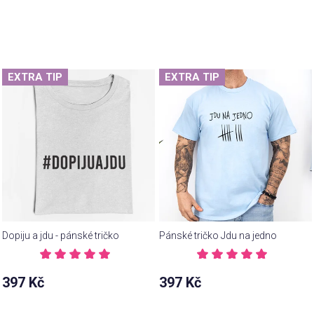
EXTRA TIP
EXTRA TIP
Dopiju a jdu - pánské tričko
Pánské tričko Jdu na jedno
Průměrné
Průměrné
hodnocení
hodnocení
397 Kč
397 Kč
produktu
produktu
je
je
5,0
5,0