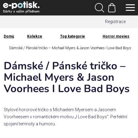
Přejít
Hledat
na
Nákupní
obsah
Registrace
košík
Den
otců
Domů
Kolekce
Top kategorie
Horror movies
Domů
Kategorie
Dámské / Pánské tričko – Michael Myers & Jason Voorhees I Love Bad Boys
Dámské / Pánské tričko –
Dárek
pro
Michael Myers & Jason
Voorhees I Love Bad Boys
Rodina
/
Láska
Stylové hororové tričko s Michaelem Myersem a Jasonem
Voorheesem v romantickém motivu „I Love Bad Boys“. Perfektní
Povolání,
spojení temnoty a humoru.
zájmy a
sport