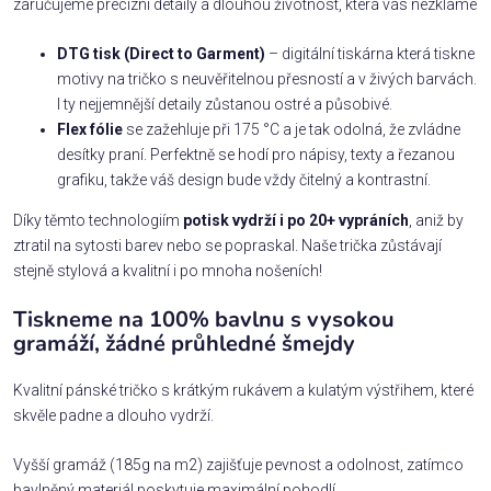
zaručujeme precizní detaily a dlouhou životnost, která vás nezklame
DTG tisk (Direct to Garment)
– digitální tiskárna která tiskne
motivy na tričko s neuvěřitelnou přesností a v živých barvách.
I ty nejjemnější detaily zůstanou ostré a působivé.
Flex fólie
se zažehluje při 175 °C a je tak odolná, že zvládne
desítky praní. Perfektně se hodí pro nápisy, texty a řezanou
grafiku, takže váš design bude vždy čitelný a kontrastní.
Díky těmto technologiím
potisk vydrží i po 20+ vypráních
, aniž by
ztratil na sytosti barev nebo se popraskal. Naše trička zůstávají
stejně stylová a kvalitní i po mnoha nošeních!
Tiskneme na 100% bavlnu s vysokou
gramáží, žádné průhledné šmejdy
Kvalitní pánské tričko s krátkým rukávem a kulatým výstřihem, které
skvěle padne a dlouho vydrží.
Vyšší gramáž (185g na m2) zajišťuje pevnost a odolnost, zatímco
bavlněný materiál poskytuje maximální pohodlí.