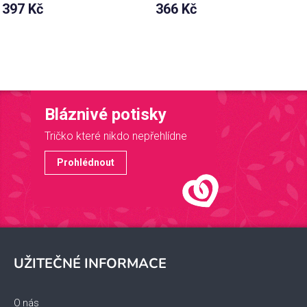
397 Kč
366 Kč
Bláznivé potisky
Tričko které nikdo nepřehlídne
Prohlédnout
Z
á
UŽITEČNÉ INFORMACE
p
a
O nás