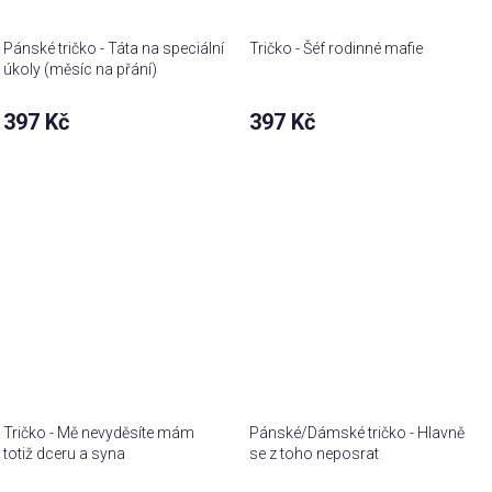
Pánské tričko - Táta na speciální
Tričko - Šéf rodinné mafie
úkoly (měsíc na přání)
397 Kč
397 Kč
Tričko - Mě nevyděsíte mám
Pánské/Dámské tričko - Hlavně
totiž dceru a syna
se z toho neposrat