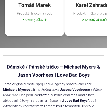
Tomáš Marek
Karel Zahrad
Produkt: Tričko na vodu
Produkt: Tričko pro pe
✔ Ověřený zákazník
✔ Ověřený zákazník
Dámské / Pánské tričko – Michael Myers &
Jason Voorhees I Love Bad Boys
Tento originální motiv spojuje dvě legendy hororového žánru –
Michaela Myerse
z filmu
Halloween
a
Jasona Voorheese
z
Pátku
třináctého
. Oba jsou vyobrazeni s ikonickými maskami a noži,
obklopení růžovým srdcem a nápisem
„I Love Bad Boys“
, což
vytváří vtipný kontrast mezi romantikou a temnotou. Tričko je