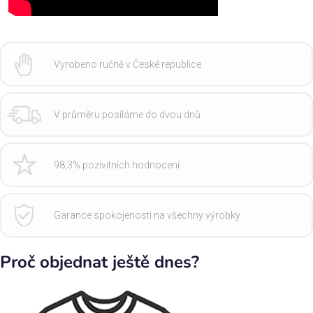
Vyrobeno ručně v České republice
V průměru posíláme do dvou dnů
98,3% pozivitních hodnocení
Garance spokojenosti na všechny výrobky
Proč objednat ještě dnes?