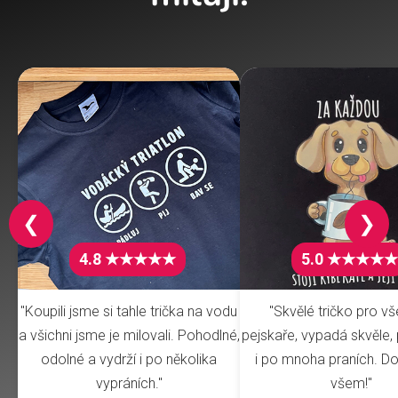
❮
❯
4.8 ★★★★★
5.0 ★★★★★
"Koupili jsme si tahle trička na vodu
"Skvělé tričko pro v
a všichni jsme je milovali. Pohodlné,
pejskaře, vypadá skvěle, 
odolné a vydrží i po několika
i po mnoha praních. Do
vypráních."
všem!"