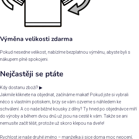
Výměna velikosti zdarma
Pokud nesedne velikost, nabízíme bezplatnou výměnu, abyste byli s
nákupem plně spokojeni.
Nejčastěji se ptáte
Kdy dostanu zboží?
▶
Jakmile kliknete na objednat, začínáme makat! Pokud jste si vybrali
něco s vlastním potiskem, brzy se vám ozveme s náhledem ke
schválení. A co naše běžné kousky z dílny? Ty hned po objednávce míří
do výroby a během dvou dnů už jsou na cestě k vám. Takže se ani
nemusíte začít těšit, protože už skoro klepou na dveře!
Rychlost je naše druhé jméno – manželka ji sice doma moc neocení,