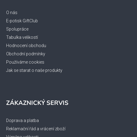
a
t
O nás
í
E-potisk GiftClub
Spolupráce
Tabulka velikostí
Hodnocení obchodu
Obchodní podmínky
Používáme cookies
Jak se starat o naše produkty
ZÁKAZNICKÝ SERVIS
Doprava a platba
Reklamační řád a vrácení zboží
Výměna velikosti