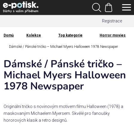
Přejít
Hledat
na
Nákupní
obsah
Registrace
košík
Den
otců
Domů
Kolekce
Top kategorie
Horror movies
Domů
Kategorie
Dámské / Pánské tričko – Michael Myers Halloween 1978 Newspaper
Dámské / Pánské tričko –
Dárek
pro
Michael Myers Halloween
1978 Newspaper
Rodina
/
Láska
Originální tričko s novinovým motivem filmu Halloween (1978) a
maskovaným Michaelem Myersem. Skvělé pro fanoušky
Povolání,
hororových klasik a retro designů.
zájmy a
sport