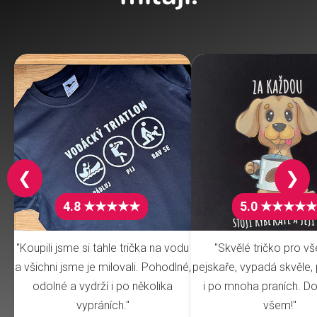
❮
❯
4.8 ★★★★★
5.0 ★★★★★
"Koupili jsme si tahle trička na vodu
"Skvělé tričko pro v
a všichni jsme je milovali. Pohodlné,
pejskaře, vypadá skvěle, 
odolné a vydrží i po několika
i po mnoha praních. Do
vypráních."
všem!"