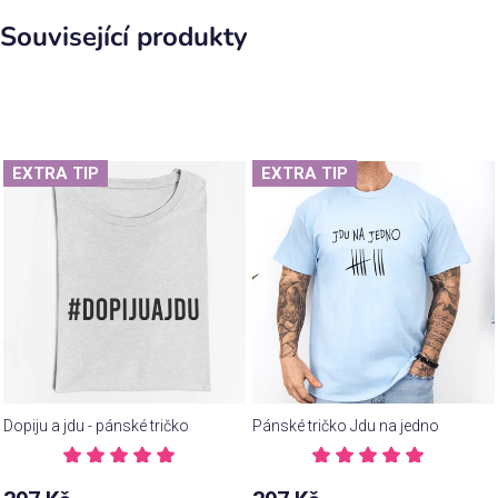
Související produkty
EXTRA TIP
EXTRA TIP
Dopiju a jdu - pánské tričko
Pánské tričko Jdu na jedno
Průměrné
Průměrné
hodnocení
hodnocení