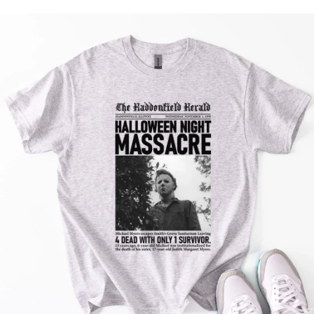
Příležitosti
Domácnost
Kolekce
Oblečení
Přihlášení