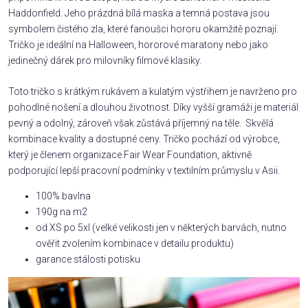
Haddonfield. Jeho prázdná bílá maska a temná postava jsou
symbolem čistého zla, které fanoušci hororu okamžitě poznají.
Tričko je ideální na Halloween, hororové maratony nebo jako
jedinečný dárek pro milovníky filmové klasiky.
Toto tričko s krátkým rukávem a kulatým výstřihem je navrženo pro
pohodlné nošení a dlouhou životnost. Díky vyšší gramáži je materiál
pevný a odolný, zároveň však zůstává příjemný na těle. Skvělá
kombinace kvality a dostupné ceny. Tričko pochází od výrobce,
který je členem organizace Fair Wear Foundation, aktivně
podporující lepší pracovní podmínky v textilním průmyslu v Asii.
100% bavlna
190g na m2
od XS po 5xl (velké velikosti jen v některých barvách, nutno
ověřit zvolením kombinace v detailu produktu)
garance stálosti potisku