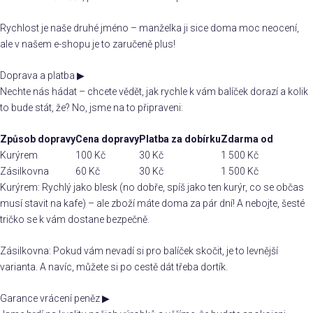
Rychlost je naše druhé jméno – manželka ji sice doma moc neocení,
ale v našem e-shopu je to zaručeně plus!
Doprava a platba
▶
Nechte nás hádat – chcete vědět, jak rychle k vám balíček dorazí a kolik
to bude stát, že? No, jsme na to připraveni:
Způsob dopravy
Cena dopravy
Platba za dobírku
Zdarma od
Kurýrem
100 Kč
30 Kč
1 500 Kč
Zásilkovna
60 Kč
30 Kč
1 500 Kč
Kurýrem: Rychlý jako blesk (no dobře, spíš jako ten kurýr, co se občas
musí stavit na kafe) – ale zboží máte doma za pár dní! A nebojte, šesté
tričko se k vám dostane bezpečně.
Zásilkovna: Pokud vám nevadí si pro balíček skočit, je to levnější
varianta. A navíc, můžete si po cestě dát třeba dortík.
Garance vrácení peněz
▶