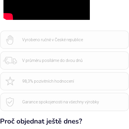
Vyrobeno ručně v České republice
V průměru posíláme do dvou dnů
98,3% pozivitních hodnocení
Garance spokojenosti na všechny výrobky
Proč objednat ještě dnes?