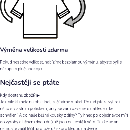
Výměna velikosti zdarma
Pokud nesedne velikost, nabízíme bezplatnou výměnu, abyste byli s
nákupem plně spokojeni.
Nejčastěji se ptáte
Kdy dostanu zboží?
▶
Jakmile kliknete na objednat, začínáme makat! Pokud jste si vybrali
něco s vlastním potiskem, brzy se vám ozveme s náhledem ke
schválení. A co naše běžné kousky z dílny? Ty hned po objednávce míří
do výroby a během dvou dnů už jsou na cestě k vám. Takže se ani
nemusíte začít těšit, protože už skoro klepou na dveře!