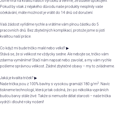
Jsme hrdí na kvalitu našich výrobků a věříme, že budete spokojeni.
Pokud by však z nějakého důvodu naše produkty nesplnily vaše
očekávání, máte možnost je vrátit do 14 dnů od doručení.
Vaši žádost vyřídíme rychle a vrátíme vám plnou částku do 5
pracovních dnů. Bez zbytečných komplikací, protože jsme si jistí
kvalitou naší práce.
Co když mi bude tričko malé nebo velké?
▶
Stává se, že si velikost ne vždycky sedne. Ale nebojte se, tričko vám
zdarma vyměníme! Stačí nám napsat nebo zavolat, a my vám rychle
pošleme správnou velikost. Žádné zbytečné obavy – my to zvládneme.
Jaká je kvalita triček?
▶
2
Naše trička jsou z 100% bavlny s vysokou gramáží 180 g/m
. Navíc
tiskneme technologií, která je tak odolná, že i po několika vypráních
budou barvy stále živé. Takže si nemusíte dělat starosti – naše trička
vydrží i dlouhé roky nošení!