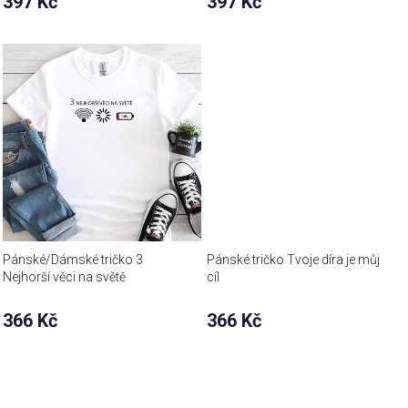
397 Kč
397 Kč
produktu
produktu
je
je
5,0
5,0
z 5
z 5
hvězdiček.
hvězdiček.
Pánské/Dámské tričko 3
Pánské tričko Tvoje díra je můj
Nejhorší věci na světě
cíl
366 Kč
366 Kč