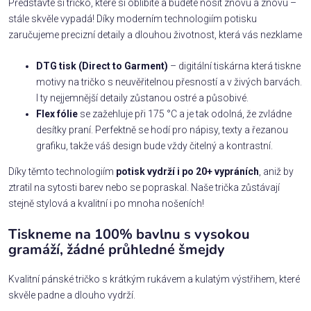
Představte si tričko, které si oblíbíte a budete nosit znovu a znovu –
stále skvěle vypadá! Díky moderním technologiím potisku
zaručujeme precizní detaily a dlouhou životnost, která vás nezklame
DTG tisk (Direct to Garment)
– digitální tiskárna která tiskne
motivy na tričko s neuvěřitelnou přesností a v živých barvách.
I ty nejjemnější detaily zůstanou ostré a působivé.
Flex fólie
se zažehluje při 175 °C a je tak odolná, že zvládne
desítky praní. Perfektně se hodí pro nápisy, texty a řezanou
grafiku, takže váš design bude vždy čitelný a kontrastní.
Díky těmto technologiím
potisk vydrží i po 20+ vypráních
, aniž by
ztratil na sytosti barev nebo se popraskal. Naše trička zůstávají
stejně stylová a kvalitní i po mnoha nošeních!
Tiskneme na 100% bavlnu s vysokou
gramáží, žádné průhledné šmejdy
Kvalitní pánské tričko s krátkým rukávem a kulatým výstřihem, které
skvěle padne a dlouho vydrží.