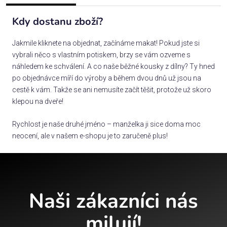
Kdy dostanu zboží?
Jakmile kliknete na objednat, začínáme makat! Pokud jste si
vybrali něco s vlastním potiskem, brzy se vám ozveme s
náhledem ke schválení. A co naše běžné kousky z dílny? Ty hned
po objednávce míří do výroby a během dvou dnů už jsou na
cestě k vám. Takže se ani nemusíte začít těšit, protože už skoro
klepou na dveře!
Rychlost je naše druhé jméno – manželka ji sice doma moc
neocení, ale v našem e-shopu je to zaručeně plus!
Naši zákazníci nás
milují!