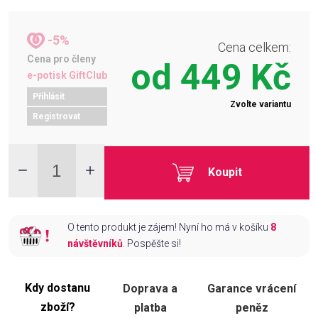
-5%
Cena celkem:
Cena pro členy
od
449 Kč
e-potisk GiftClub
Přihlásit
Zvolte variantu
Registrovat
Koupit
O tento produkt je zájem! Nyní ho má v košíku
8
návštěvníků
. Pospěšte si!
Kdy dostanu
Doprava a
Garance vrácení
zboží?
platba
peněz