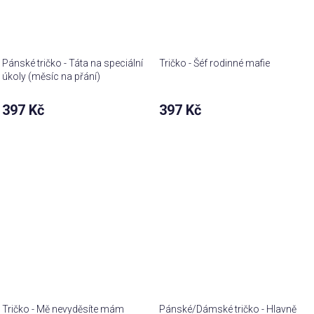
Pánské tričko - Táta na speciální
Tričko - Šéf rodinné mafie
úkoly (měsíc na přání)
397 Kč
397 Kč
Tričko - Mě nevyděsíte mám
Pánské/Dámské tričko - Hlavně