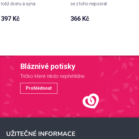
totiž dceru a syna
se z toho neposrat
397 Kč
366 Kč
Bláznivé potisky
Tričko které nikdo nepřehlídne
Prohlédnout
Z
á
UŽITEČNÉ INFORMACE
p