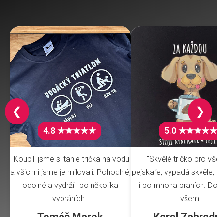
❮
❯
4.8 ★★★★★
5.0 ★★★★★
"Koupili jsme si tahle trička na vodu
"Skvělé tričko pro v
a všichni jsme je milovali. Pohodlné,
pejskaře, vypadá skvěle, 
odolné a vydrží i po několika
i po mnoha praních. Do
vypráních."
všem!"
Tomáš Marek
Karel Zahrad