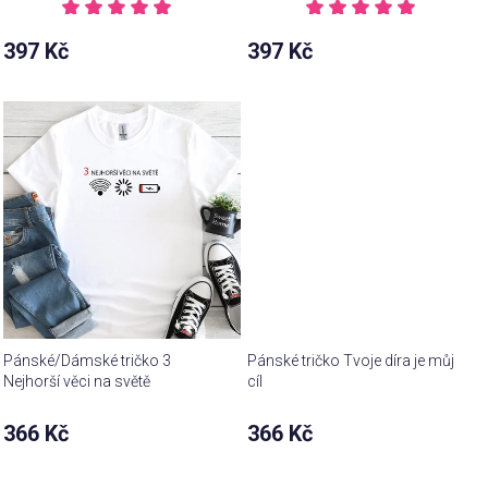
Průměrné
Průměrné
hodnocení
hodnocení
397 Kč
397 Kč
produktu
produktu
je
je
5,0
5,0
z 5
z 5
hvězdiček.
hvězdiček.
Pánské/Dámské tričko 3
Pánské tričko Tvoje díra je můj
Nejhorší věci na světě
cíl
366 Kč
366 Kč