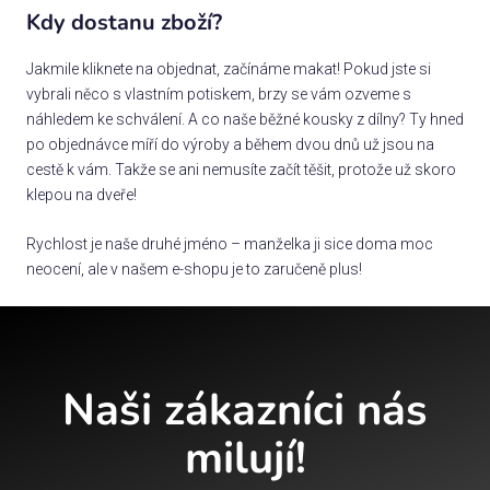
Kdy dostanu zboží?
Jakmile kliknete na objednat, začínáme makat! Pokud jste si
vybrali něco s vlastním potiskem, brzy se vám ozveme s
náhledem ke schválení. A co naše běžné kousky z dílny? Ty hned
po objednávce míří do výroby a během dvou dnů už jsou na
cestě k vám. Takže se ani nemusíte začít těšit, protože už skoro
klepou na dveře!
Rychlost je naše druhé jméno – manželka ji sice doma moc
neocení, ale v našem e-shopu je to zaručeně plus!
Naši zákazníci nás
milují!