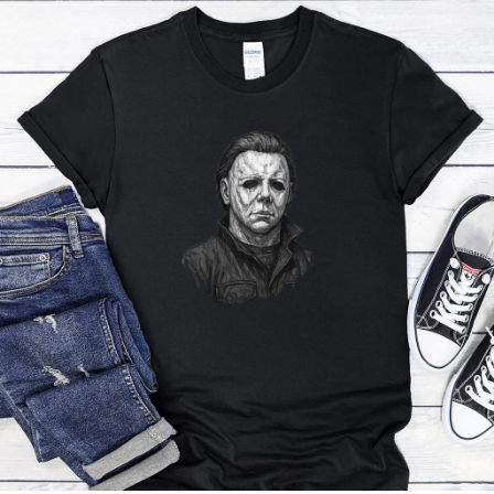
Příležitosti
Domácnost
Kolekce
Oblečení
Přihlášení