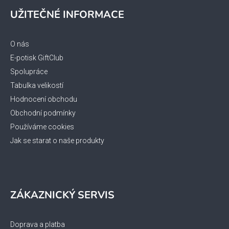
á
UŽITEČNÉ INFORMACE
p
a
t
O nás
í
E-potisk GiftClub
Spolupráce
Tabulka velikostí
Hodnocení obchodu
Obchodní podmínky
Používáme cookies
Jak se starat o naše produkty
ZÁKAZNICKÝ SERVIS
Doprava a platba