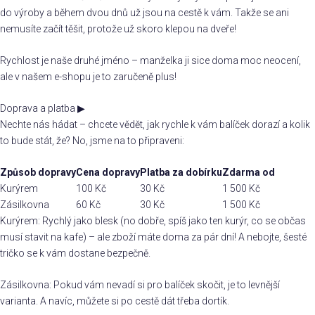
do výroby a během dvou dnů už jsou na cestě k vám. Takže se ani
nemusíte začít těšit, protože už skoro klepou na dveře!
Rychlost je naše druhé jméno – manželka ji sice doma moc neocení,
ale v našem e-shopu je to zaručeně plus!
Doprava a platba
▶
Nechte nás hádat – chcete vědět, jak rychle k vám balíček dorazí a kolik
to bude stát, že? No, jsme na to připraveni:
Způsob dopravy
Cena dopravy
Platba za dobírku
Zdarma od
Kurýrem
100 Kč
30 Kč
1 500 Kč
Zásilkovna
60 Kč
30 Kč
1 500 Kč
Kurýrem: Rychlý jako blesk (no dobře, spíš jako ten kurýr, co se občas
musí stavit na kafe) – ale zboží máte doma za pár dní! A nebojte, šesté
tričko se k vám dostane bezpečně.
Zásilkovna: Pokud vám nevadí si pro balíček skočit, je to levnější
varianta. A navíc, můžete si po cestě dát třeba dortík.