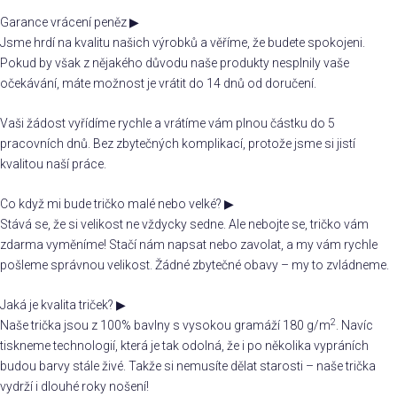
Garance vrácení peněz
▶
Jsme hrdí na kvalitu našich výrobků a věříme, že budete spokojeni.
Pokud by však z nějakého důvodu naše produkty nesplnily vaše
očekávání, máte možnost je vrátit do 14 dnů od doručení.
Vaši žádost vyřídíme rychle a vrátíme vám plnou částku do 5
pracovních dnů. Bez zbytečných komplikací, protože jsme si jistí
kvalitou naší práce.
Co když mi bude tričko malé nebo velké?
▶
Stává se, že si velikost ne vždycky sedne. Ale nebojte se, tričko vám
zdarma vyměníme! Stačí nám napsat nebo zavolat, a my vám rychle
pošleme správnou velikost. Žádné zbytečné obavy – my to zvládneme.
Jaká je kvalita triček?
▶
2
Naše trička jsou z 100% bavlny s vysokou gramáží 180 g/m
. Navíc
tiskneme technologií, která je tak odolná, že i po několika vypráních
budou barvy stále živé. Takže si nemusíte dělat starosti – naše trička
vydrží i dlouhé roky nošení!