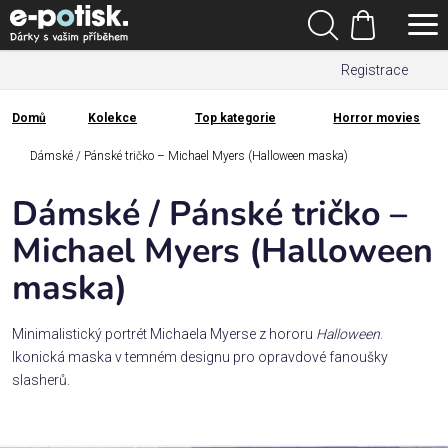
Přejít
Hledat
na
Nákupní
obsah
Registrace
košík
Den
otců
Domů
Kolekce
Top kategorie
Horror movies
Domů
Kategorie
Dámské / Pánské tričko – Michael Myers (Halloween maska)
Dámské / Pánské tričko –
Dárek
pro
Michael Myers (Halloween
maska)
Rodina
/
Láska
Minimalistický portrét Michaela Myerse z hororu
Halloween
.
Ikonická maska v temném designu pro opravdové fanoušky
slasherů.
Povolání,
zájmy a
sport