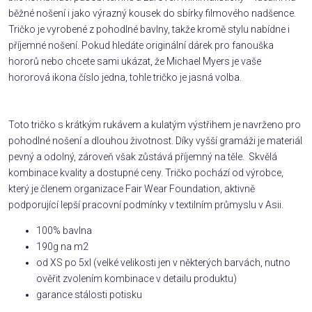
běžné nošení i jako výrazný kousek do sbírky filmového nadšence.
Tričko je vyrobené z pohodlné bavlny, takže kromě stylu nabídne i
příjemné nošení. Pokud hledáte originální dárek pro fanouška
hororů nebo chcete sami ukázat, že Michael Myers je vaše
hororová ikona číslo jedna, tohle tričko je jasná volba.
Toto tričko s krátkým rukávem a kulatým výstřihem je navrženo pro
pohodlné nošení a dlouhou životnost. Díky vyšší gramáži je materiál
pevný a odolný, zároveň však zůstává příjemný na těle. Skvělá
kombinace kvality a dostupné ceny. Tričko pochází od výrobce,
který je členem organizace Fair Wear Foundation, aktivně
podporující lepší pracovní podmínky v textilním průmyslu v Asii.
100% bavlna
190g na m2
od XS po 5xl (velké velikosti jen v některých barvách, nutno
ověřit zvolením kombinace v detailu produktu)
garance stálosti potisku