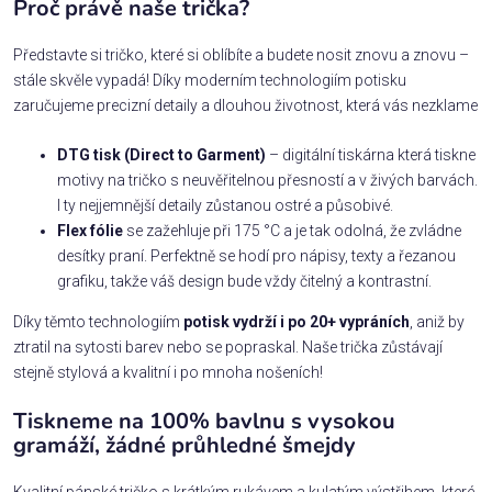
Proč právě naše trička?
Představte si tričko, které si oblíbíte a budete nosit znovu a znovu –
stále skvěle vypadá! Díky moderním technologiím potisku
zaručujeme precizní detaily a dlouhou životnost, která vás nezklame
DTG tisk (Direct to Garment)
– digitální tiskárna která tiskne
motivy na tričko s neuvěřitelnou přesností a v živých barvách.
I ty nejjemnější detaily zůstanou ostré a působivé.
Flex fólie
se zažehluje při 175 °C a je tak odolná, že zvládne
desítky praní. Perfektně se hodí pro nápisy, texty a řezanou
grafiku, takže váš design bude vždy čitelný a kontrastní.
Díky těmto technologiím
potisk vydrží i po 20+ vypráních
, aniž by
ztratil na sytosti barev nebo se popraskal. Naše trička zůstávají
stejně stylová a kvalitní i po mnoha nošeních!
Tiskneme na 100% bavlnu s vysokou
gramáží, žádné průhledné šmejdy
Kvalitní pánské tričko s krátkým rukávem a kulatým výstřihem, které