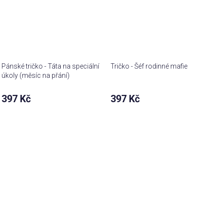
Pánské tričko - Táta na speciální
Tričko - Šéf rodinné mafie
úkoly (měsíc na přání)
397 Kč
397 Kč