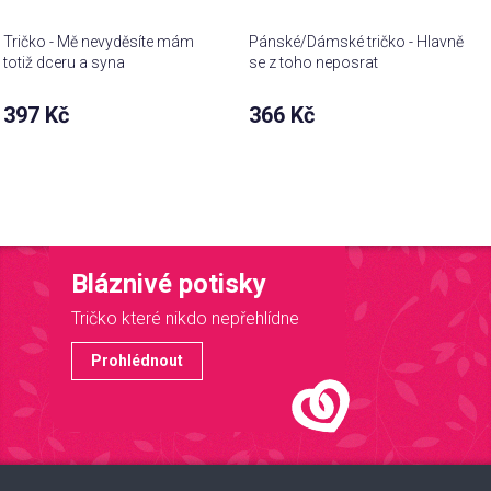
Tričko - Mě nevyděsíte mám
Pánské/Dámské tričko - Hlavně
totiž dceru a syna
se z toho neposrat
397 Kč
366 Kč
Bláznivé potisky
Tričko které nikdo nepřehlídne
Prohlédnout
Z