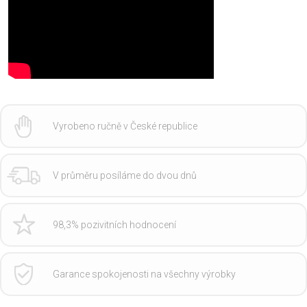
Vyrobeno ručně v České republice
V průměru posíláme do dvou dnů
98,3% pozivitních hodnocení
Garance spokojenosti na všechny výrobky