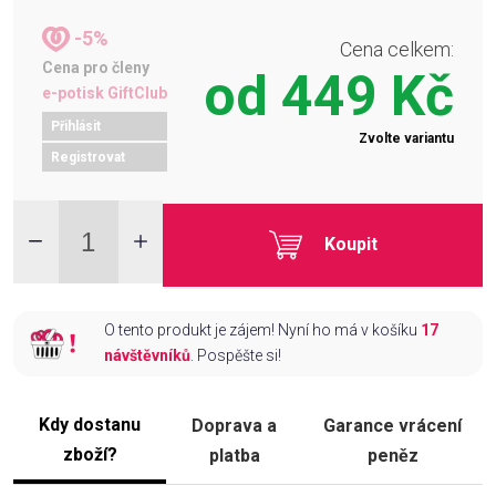
-5%
Cena celkem:
Cena pro členy
od
449 Kč
e-potisk GiftClub
Přihlásit
Zvolte variantu
Registrovat
Koupit
O tento produkt je zájem! Nyní ho má v košíku
17
návštěvníků
. Pospěšte si!
Kdy dostanu
Doprava a
Garance vrácení
zboží?
platba
peněz