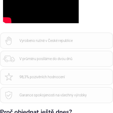
Vyrobeno ručně v České republice
V průměru posíláme do dvou dnů
98,3% pozivitních hodnocení
Garance spokojenosti na všechny výrobky
Proč objednat ještě dnes?