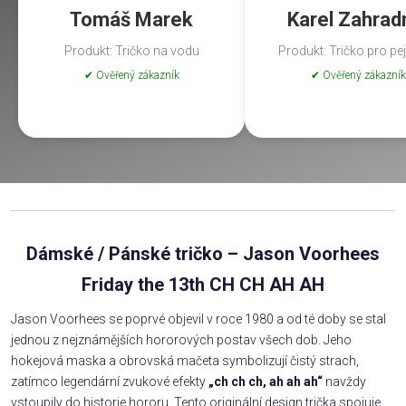
Tomáš Marek
Karel Zahrad
Produkt: Tričko na vodu
Produkt: Tričko pro pe
✔ Ověřený zákazník
✔ Ověřený zákazník
Dámské / Pánské tričko – Jason Voorhees
Friday the 13th CH CH AH AH
Jason Voorhees se poprvé objevil v roce 1980 a od té doby se stal
jednou z nejznámějších hororových postav všech dob. Jeho
hokejová maska a obrovská mačeta symbolizují čistý strach,
zatímco legendární zvukové efekty
„ch ch ch, ah ah ah“
navždy
vstoupily do historie hororu. Tento originální design trička spojuje