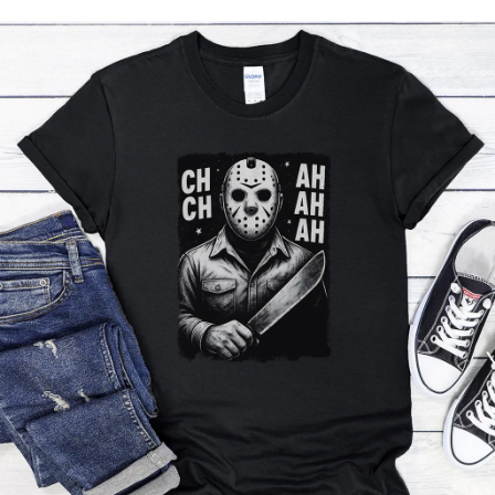
Příležitosti
Domácnost
Kolekce
Oblečení
Přihlášení