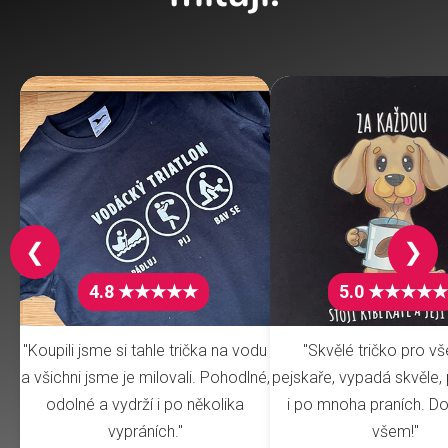
❮
❯
4.8 ★★★★★
5.0 ★★★★★
"Koupili jsme si tahle trička na vodu
"Skvělé tričko pro v
a všichni jsme je milovali. Pohodlné,
pejskaře, vypadá skvěle, 
odolné a vydrží i po několika
i po mnoha praních. Do
vypráních."
všem!"