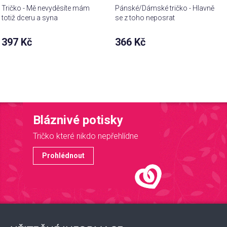
Tričko - Mě nevyděsíte mám
Pánské/Dámské tričko - Hlavně
totiž dceru a syna
se z toho neposrat
397 Kč
366 Kč
Bláznivé potisky
Tričko které nikdo nepřehlídne
Prohlédnout
Z
á