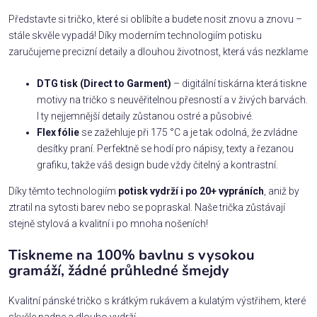
Představte si tričko, které si oblíbíte a budete nosit znovu a znovu –
stále skvěle vypadá! Díky moderním technologiím potisku
zaručujeme precizní detaily a dlouhou životnost, která vás nezklame
DTG tisk (Direct to Garment)
– digitální tiskárna která tiskne
motivy na tričko s neuvěřitelnou přesností a v živých barvách.
I ty nejjemnější detaily zůstanou ostré a působivé.
Flex fólie
se zažehluje při 175 °C a je tak odolná, že zvládne
desítky praní. Perfektně se hodí pro nápisy, texty a řezanou
grafiku, takže váš design bude vždy čitelný a kontrastní.
Díky těmto technologiím
potisk vydrží i po 20+ vypráních
, aniž by
ztratil na sytosti barev nebo se popraskal. Naše trička zůstávají
stejně stylová a kvalitní i po mnoha nošeních!
Tiskneme na 100% bavlnu s vysokou
gramáží, žádné průhledné šmejdy
Kvalitní pánské tričko s krátkým rukávem a kulatým výstřihem, které