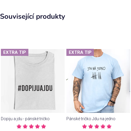
Související produkty
EXTRA TIP
EXTRA TIP
Dopiju a jdu - pánské tričko
Pánské tričko Jdu na jedno
Průměrné
Průměrné