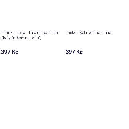
Pánské tričko - Táta na speciální
Tričko - Šéf rodinné mafie
úkoly (měsíc na přání)
397 Kč
397 Kč