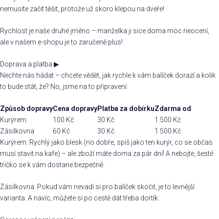
nemusíte začít těšit, protože už skoro klepou na dveře!
Rychlost je naše druhé jméno – manželka ji sice doma moc neocení,
ale v našem e-shopu je to zaručeně plus!
Doprava a platba
▶
Nechte nás hádat – chcete vědět, jak rychle k vám balíček dorazí a kolik
to bude stát, že? No, jsme na to připraveni:
Způsob dopravy
Cena dopravy
Platba za dobírku
Zdarma od
Kurýrem
100 Kč
30 Kč
1 500 Kč
Zásilkovna
60 Kč
30 Kč
1 500 Kč
Kurýrem: Rychlý jako blesk (no dobře, spíš jako ten kurýr, co se občas
musí stavit na kafe) – ale zboží máte doma za pár dní! A nebojte, šesté
tričko se k vám dostane bezpečně.
Zásilkovna: Pokud vám nevadí si pro balíček skočit, je to levnější
varianta. A navíc, můžete si po cestě dát třeba dortík.