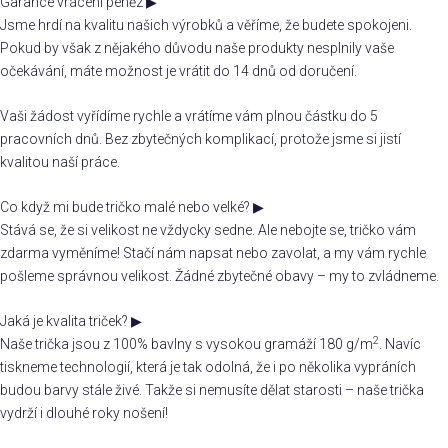
Garance vrácení peněz
▶
Jsme hrdí na kvalitu našich výrobků a věříme, že budete spokojeni.
Pokud by však z nějakého důvodu naše produkty nesplnily vaše
očekávání, máte možnost je vrátit do 14 dnů od doručení.
Vaši žádost vyřídíme rychle a vrátíme vám plnou částku do 5
pracovních dnů. Bez zbytečných komplikací, protože jsme si jistí
kvalitou naší práce.
Co když mi bude tričko malé nebo velké?
▶
Stává se, že si velikost ne vždycky sedne. Ale nebojte se, tričko vám
zdarma vyměníme! Stačí nám napsat nebo zavolat, a my vám rychle
pošleme správnou velikost. Žádné zbytečné obavy – my to zvládneme.
Jaká je kvalita triček?
▶
2
Naše trička jsou z 100% bavlny s vysokou gramáží 180 g/m
. Navíc
tiskneme technologií, která je tak odolná, že i po několika vypráních
budou barvy stále živé. Takže si nemusíte dělat starosti – naše trička
vydrží i dlouhé roky nošení!