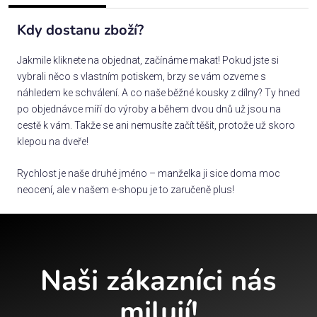
Kdy dostanu zboží?
Jakmile kliknete na objednat, začínáme makat! Pokud jste si
vybrali něco s vlastním potiskem, brzy se vám ozveme s
náhledem ke schválení. A co naše běžné kousky z dílny? Ty hned
po objednávce míří do výroby a během dvou dnů už jsou na
cestě k vám. Takže se ani nemusíte začít těšit, protože už skoro
klepou na dveře!
Rychlost je naše druhé jméno – manželka ji sice doma moc
neocení, ale v našem e-shopu je to zaručeně plus!
Naši zákazníci nás
milují!