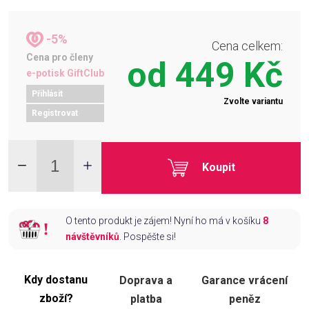
-5%
Cena celkem:
Cena pro členy
od
449 Kč
e-potisk GiftClub
Přihlásit
Zvolte variantu
Registrovat
Koupit
O tento produkt je zájem! Nyní ho má v košíku
8
návštěvníků
. Pospěšte si!
Kdy dostanu
Doprava a
Garance vrácení
zboží?
platba
peněz