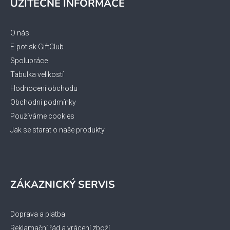
UŽITEČNÉ INFORMACE
p
a
t
O nás
í
E-potisk GiftClub
Spolupráce
Tabulka velikostí
Hodnocení obchodu
Obchodní podmínky
Používáme cookies
Jak se starat o naše produkty
ZÁKAZNICKÝ SERVIS
Doprava a platba
Reklamační řád a vrácení zboží