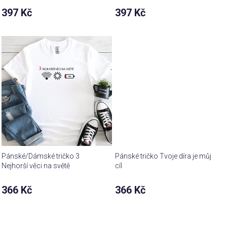
hodnocení
hodnocení
397 Kč
397 Kč
produktu
produktu
je
je
5,0
5,0
z 5
z 5
hvězdiček.
hvězdiček.
Pánské/Dámské tričko 3
Pánské tričko Tvoje díra je můj
Nejhorší věci na světě
cíl
366 Kč
366 Kč