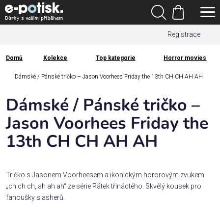
Přejít
Hledat
na
Nákupní
obsah
Registrace
košík
Den
otců
Domů
Kolekce
Top kategorie
Horror movies
Domů
Kategorie
Dámské / Pánské tričko – Jason Voorhees Friday the 13th CH CH AH AH
Dámské / Pánské tričko –
Dárek
pro
Jason Voorhees Friday the
13th CH CH AH AH
Rodina
/
Láska
Tričko s Jasonem Voorheesem a ikonickým hororovým zvukem
„ch ch ch, ah ah ah“ ze série Pátek třináctého. Skvělý kousek pro
Povolání,
fanoušky slasherů.
zájmy a
sport