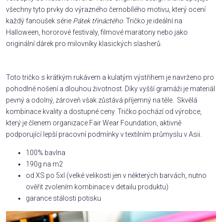
všechny tyto prvky do výrazného černobílého motivu, který ocení
každý fanoušek série
Pátek třináctého
. Tričko je ideální na
Halloween, hororové festivaly, filmové maratony nebo jako
originální dárek pro milovníky klasických slasherů.
Toto tričko s krátkým rukávem a kulatým výstřihem je navrženo pro
pohodlné nošení a dlouhou životnost. Díky vyšší gramáži je materiál
pevný a odolný, zároveň však zůstává příjemný na těle. Skvělá
kombinace kvality a dostupné ceny. Tričko pochází od výrobce,
který je členem organizace Fair Wear Foundation, aktivně
podporující lepší pracovní podmínky v textilním průmyslu v Asii.
100% bavlna
190g na m2
od XS po 5xl (velké velikosti jen v některých barvách, nutno
ověřit zvolením kombinace v detailu produktu)
garance stálosti potisku