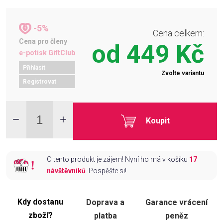
-5%
Cena celkem:
Cena pro členy
od
449 Kč
e-potisk GiftClub
Přihlásit
Zvolte variantu
Registrovat
Koupit
O tento produkt je zájem! Nyní ho má v košíku
17
návštěvníků
. Pospěšte si!
Kdy dostanu
Doprava a
Garance vrácení
zboží?
platba
peněz