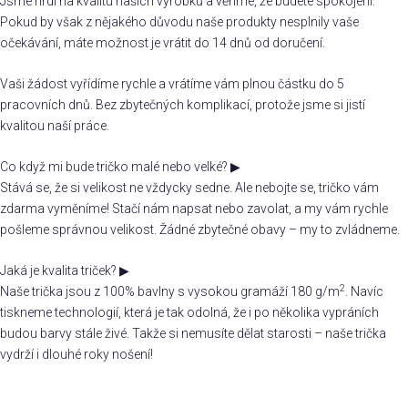
Jsme hrdí na kvalitu našich výrobků a věříme, že budete spokojeni.
Pokud by však z nějakého důvodu naše produkty nesplnily vaše
očekávání, máte možnost je vrátit do 14 dnů od doručení.
Vaši žádost vyřídíme rychle a vrátíme vám plnou částku do 5
pracovních dnů. Bez zbytečných komplikací, protože jsme si jistí
kvalitou naší práce.
Co když mi bude tričko malé nebo velké?
▶
Stává se, že si velikost ne vždycky sedne. Ale nebojte se, tričko vám
zdarma vyměníme! Stačí nám napsat nebo zavolat, a my vám rychle
pošleme správnou velikost. Žádné zbytečné obavy – my to zvládneme.
Jaká je kvalita triček?
▶
2
Naše trička jsou z 100% bavlny s vysokou gramáží 180 g/m
. Navíc
tiskneme technologií, která je tak odolná, že i po několika vypráních
budou barvy stále živé. Takže si nemusíte dělat starosti – naše trička
vydrží i dlouhé roky nošení!