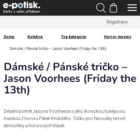
Přejít
Hledat
na
Nákupní
obsah
Registrace
košík
Den
otců
Domů
Kolekce
Top kategorie
Horror movies
Domů
Kategorie
Dámské / Pánské tričko – Jason Voorhees (Friday the 13th)
Dámské / Pánské tričko –
Dárek
pro
Jason Voorhees (Friday the
13th)
Rodina
/
Láska
Detailní portrét Jasona Voorheese s jeho ikonickou hokejovou
maskou z hororu Pátek třináctého. Tričko pro fanoušky temné
Povolání,
atmosféry a hororových klasik.
zájmy a
sport