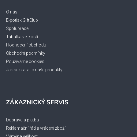
a
t
O nás
í
E-potisk GiftClub
Spolupráce
Tabulka velikostí
Hodnocení obchodu
Obchodní podmínky
Používáme cookies
Jak se starat o naše produkty
ZÁKAZNICKÝ SERVIS
Doprava a platba
Reklamační řád a vrácení zboží
Výměna velikosti