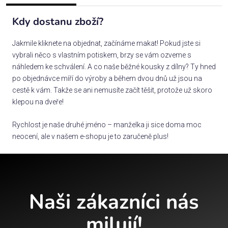
Kdy dostanu zboží?
Jakmile kliknete na objednat, začínáme makat! Pokud jste si
vybrali něco s vlastním potiskem, brzy se vám ozveme s
náhledem ke schválení. A co naše běžné kousky z dílny? Ty hned
po objednávce míří do výroby a během dvou dnů už jsou na
cestě k vám. Takže se ani nemusíte začít těšit, protože už skoro
klepou na dveře!
Rychlost je naše druhé jméno – manželka ji sice doma moc
neocení, ale v našem e-shopu je to zaručeně plus!
Naši zákazníci nás
milují!