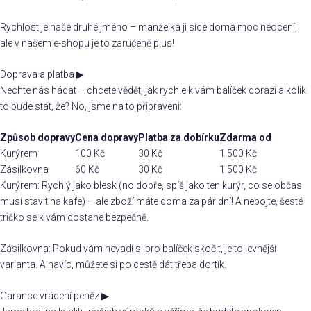
Rychlost je naše druhé jméno – manželka ji sice doma moc neocení,
ale v našem e-shopu je to zaručeně plus!
Doprava a platba
▶
Nechte nás hádat – chcete vědět, jak rychle k vám balíček dorazí a kolik
to bude stát, že? No, jsme na to připraveni:
Způsob dopravy
Cena dopravy
Platba za dobírku
Zdarma od
Kurýrem
100 Kč
30 Kč
1 500 Kč
Zásilkovna
60 Kč
30 Kč
1 500 Kč
Kurýrem: Rychlý jako blesk (no dobře, spíš jako ten kurýr, co se občas
musí stavit na kafe) – ale zboží máte doma za pár dní! A nebojte, šesté
tričko se k vám dostane bezpečně.
Zásilkovna: Pokud vám nevadí si pro balíček skočit, je to levnější
varianta. A navíc, můžete si po cestě dát třeba dortík.
Garance vrácení peněz
▶