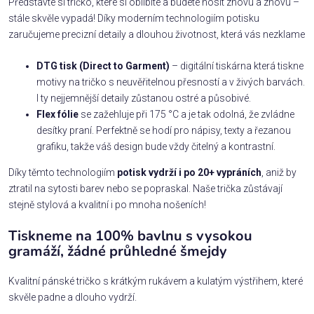
Představte si tričko, které si oblíbíte a budete nosit znovu a znovu –
stále skvěle vypadá! Díky moderním technologiím potisku
zaručujeme precizní detaily a dlouhou životnost, která vás nezklame
DTG tisk (Direct to Garment)
– digitální tiskárna která tiskne
motivy na tričko s neuvěřitelnou přesností a v živých barvách.
I ty nejjemnější detaily zůstanou ostré a působivé.
Flex fólie
se zažehluje při 175 °C a je tak odolná, že zvládne
desítky praní. Perfektně se hodí pro nápisy, texty a řezanou
grafiku, takže váš design bude vždy čitelný a kontrastní.
Díky těmto technologiím
potisk vydrží i po 20+ vypráních
, aniž by
ztratil na sytosti barev nebo se popraskal. Naše trička zůstávají
stejně stylová a kvalitní i po mnoha nošeních!
Tiskneme na 100% bavlnu s vysokou
gramáží, žádné průhledné šmejdy
Kvalitní pánské tričko s krátkým rukávem a kulatým výstřihem, které
skvěle padne a dlouho vydrží.