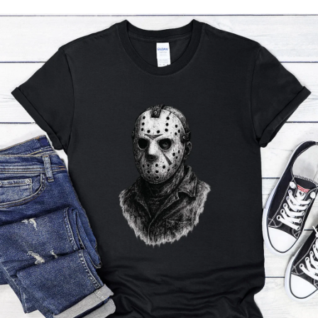
Příležitosti
Domácnost
Kolekce
Oblečení
Přihlášení