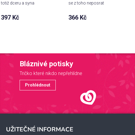
totiž dceru a syna
se z toho neposrat
397 Kč
366 Kč
Bláznivé potisky
Tričko které nikdo nepřehlídne
Prohlédnout
Z
á
UŽITEČNÉ INFORMACE
p