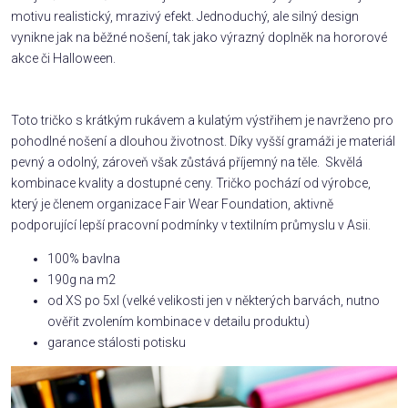
motivu realistický, mrazivý efekt. Jednoduchý, ale silný design
vynikne jak na běžné nošení, tak jako výrazný doplněk na hororové
akce či Halloween.
Toto tričko s krátkým rukávem a kulatým výstřihem je navrženo pro
pohodlné nošení a dlouhou životnost. Díky vyšší gramáži je materiál
pevný a odolný, zároveň však zůstává příjemný na těle. Skvělá
kombinace kvality a dostupné ceny. Tričko pochází od výrobce,
který je členem organizace Fair Wear Foundation, aktivně
podporující lepší pracovní podmínky v textilním průmyslu v Asii.
100% bavlna
190g na m2
od XS po 5xl (velké velikosti jen v některých barvách, nutno
ověřit zvolením kombinace v detailu produktu)
garance stálosti potisku