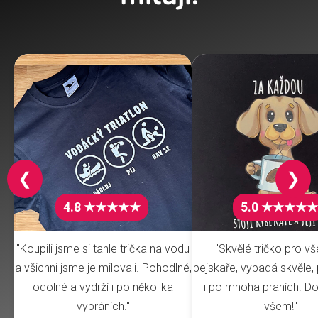
❮
❯
4.8 ★★★★★
5.0 ★★★★★
"Koupili jsme si tahle trička na vodu
"Skvělé tričko pro v
a všichni jsme je milovali. Pohodlné,
pejskaře, vypadá skvěle, 
odolné a vydrží i po několika
i po mnoha praních. Do
vypráních."
všem!"