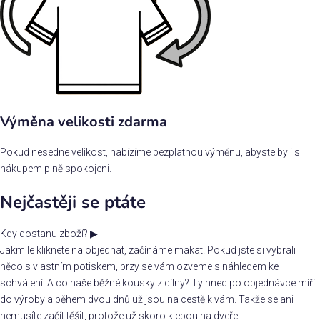
Výměna velikosti zdarma
Pokud nesedne velikost, nabízíme bezplatnou výměnu, abyste byli s
nákupem plně spokojeni.
Nejčastěji se ptáte
Kdy dostanu zboží?
▶
Jakmile kliknete na objednat, začínáme makat! Pokud jste si vybrali
něco s vlastním potiskem, brzy se vám ozveme s náhledem ke
schválení. A co naše běžné kousky z dílny? Ty hned po objednávce míří
do výroby a během dvou dnů už jsou na cestě k vám. Takže se ani
nemusíte začít těšit, protože už skoro klepou na dveře!