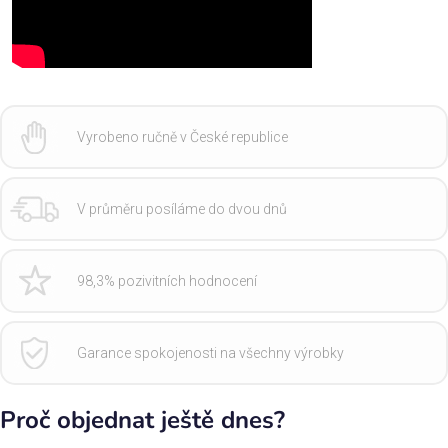
Vyrobeno ručně v České republice
V průměru posíláme do dvou dnů
98,3% pozivitních hodnocení
Garance spokojenosti na všechny výrobky
Proč objednat ještě dnes?