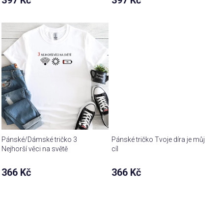
397 Kč
397 Kč
produktu
produktu
je
je
5,0
5,0
z 5
z 5
hvězdiček.
hvězdiček.
Pánské/Dámské tričko 3
Pánské tričko Tvoje díra je můj
Nejhorší věci na světě
cíl
366 Kč
366 Kč