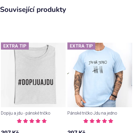
Související produkty
EXTRA TIP
EXTRA TIP
Dopiju a jdu - pánské tričko
Pánské tričko Jdu na jedno
Průměrné
Průměrné
hodnocení
hodnocení