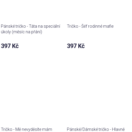
Pánské tričko - Táta na speciální
Tričko - Šéf rodinné mafie
úkoly (měsíc na přání)
397 Kč
397 Kč
Tričko - Mě nevyděsíte mám
Pánské/Dámské tričko - Hlavně