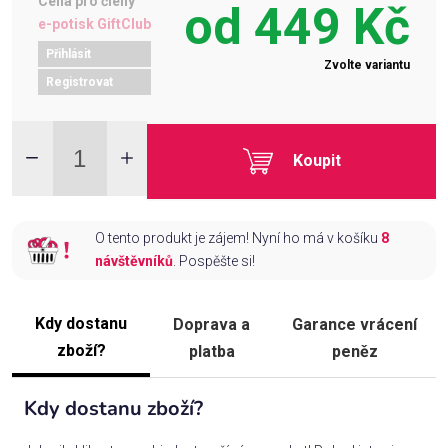
Cena pro členy
od
449 Kč
e-potisk GiftClub
Přihlásit
Zvolte variantu
Registrovat
Koupit
O tento produkt je zájem! Nyní ho má v košíku
8
návštěvníků
. Pospěšte si!
Kdy dostanu
Doprava a
Garance vrácení
zboží?
platba
peněz
Kdy dostanu zboží?