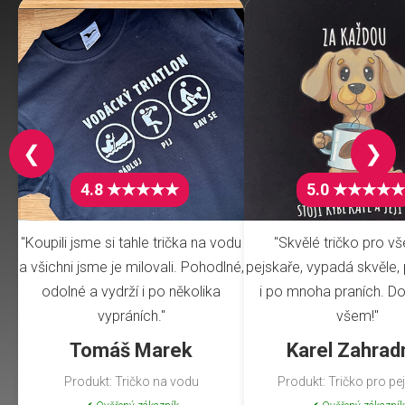
❮
❯
4.8 ★★★★★
5.0 ★★★★★
"Koupili jsme si tahle trička na vodu
"Skvělé tričko pro v
a všichni jsme je milovali. Pohodlné,
pejskaře, vypadá skvěle, 
odolné a vydrží i po několika
i po mnoha praních. Do
vypráních."
všem!"
Tomáš Marek
Karel Zahrad
Produkt: Tričko na vodu
Produkt: Tričko pro pe