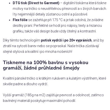
DTG tisk (Direct to Garment)
– digitální tiskárna která tiskne
motivy na tričko s neuvěřitelnou přesností a v živých barvách.
I ty nejjemnější detaily zůstanou ostré a působivé.
Flex fólie
se zažehluje při 175 °C a je tak odolná, že zvládne
desítky praní. Perfektně se hodí pro nápisy, texty a řezanou
grafiku, takže váš design bude vždy čitelný a kontrastní.
Díky těmto technologiím
potisk vydrží i po 20+ vypráních
, aniž by
ztratil na sytosti barev nebo se popraskal. Naše trička zůstávají
stejně stylová a kvalitní i po mnoha nošeních!
Tiskneme na 100% bavlnu s vysokou
gramáží, žádné průhledné šmejdy
Kvalitní pánské tričko s krátkým rukávem a kulatým výstřihem, které
skvěle padne a dlouho vydrží.
Vyšší gramáž (185g na m2) zajišťuje pevnost a odolnost, zatímco
bavlněný materiál poskytuje maximální pohodlí.