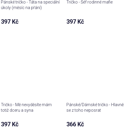
Pánské tričko - Táta na speciální
Tričko - Šéf rodinné mafie
úkoly (měsíc na přání)
397 Kč
397 Kč
Tričko - Mě nevyděsíte mám
Pánské/Dámské tričko - Hlavně
totiž dceru a syna
se z toho neposrat
397 Kč
366 Kč