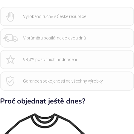
Vyrobeno ručně v České republice
V průměru posíláme do dvou dnů
98,3% pozivitních hodnocení
Garance spokojenosti na všechny výrobky
Proč objednat ještě dnes?