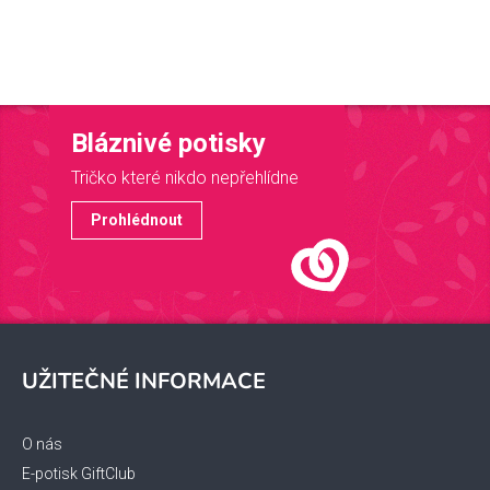
Bláznivé potisky
Tričko které nikdo nepřehlídne
Prohlédnout
Z
á
UŽITEČNÉ INFORMACE
p
a
t
O nás
í
E-potisk GiftClub