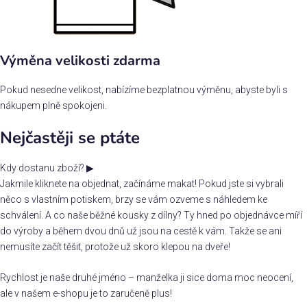
Výměna velikosti zdarma
Pokud nesedne velikost, nabízíme bezplatnou výměnu, abyste byli s
nákupem plně spokojeni.
Nejčastěji se ptáte
Kdy dostanu zboží?
▶
Jakmile kliknete na objednat, začínáme makat! Pokud jste si vybrali
něco s vlastním potiskem, brzy se vám ozveme s náhledem ke
schválení. A co naše běžné kousky z dílny? Ty hned po objednávce míří
do výroby a během dvou dnů už jsou na cestě k vám. Takže se ani
nemusíte začít těšit, protože už skoro klepou na dveře!
Rychlost je naše druhé jméno – manželka ji sice doma moc neocení,
ale v našem e-shopu je to zaručeně plus!