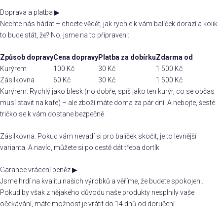
Doprava a platba
▶
Nechte nás hádat – chcete vědět, jak rychle k vám balíček dorazí a kolik
to bude stát, že? No, jsme na to připraveni:
Způsob dopravy
Cena dopravy
Platba za dobírku
Zdarma od
Kurýrem
100 Kč
30 Kč
1 500 Kč
Zásilkovna
60 Kč
30 Kč
1 500 Kč
Kurýrem: Rychlý jako blesk (no dobře, spíš jako ten kurýr, co se občas
musí stavit na kafe) – ale zboží máte doma za pár dní! A nebojte, šesté
tričko se k vám dostane bezpečně.
Zásilkovna: Pokud vám nevadí si pro balíček skočit, je to levnější
varianta. A navíc, můžete si po cestě dát třeba dortík.
Garance vrácení peněz
▶
Jsme hrdí na kvalitu našich výrobků a věříme, že budete spokojeni.
Pokud by však z nějakého důvodu naše produkty nesplnily vaše
očekávání, máte možnost je vrátit do 14 dnů od doručení.