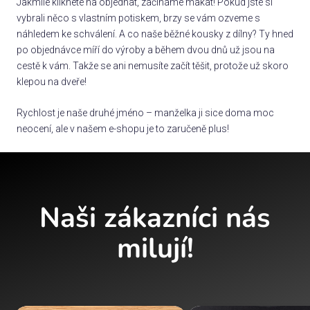
Jakmile kliknete na objednat, začínáme makat! Pokud jste si
vybrali něco s vlastním potiskem, brzy se vám ozveme s
náhledem ke schválení. A co naše běžné kousky z dílny? Ty hned
po objednávce míří do výroby a během dvou dnů už jsou na
cestě k vám. Takže se ani nemusíte začít těšit, protože už skoro
klepou na dveře!
Rychlost je naše druhé jméno – manželka ji sice doma moc
neocení, ale v našem e-shopu je to zaručeně plus!
Naši zákazníci nás
milují!