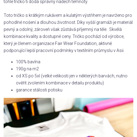
tohle tričko ti dodá správný nádech temnoty.
Toto tričko s krátkým rukávem a kulatým výstřihem je navrženo pro
pohodlné nošení a dlouhou životnost. Díky vyšší gramáži je materiál
pevný a odolný, zároveň však zůstává příjemný na těle. Skvělá
kombinace kvality a dostupné ceny. Tričko pochází od výrobce,
který je členem organizace Fair Wear Foundation, aktivně
podporující lepší pracovní podmínky v textilním průmyslu v Asii.
100% bavlna
190g na m2
od XS po 5xl (velké velikosti jen v některých barvách, nutno
ověřit zvolením kombinace v detailu produktu)
garance stálosti potisku