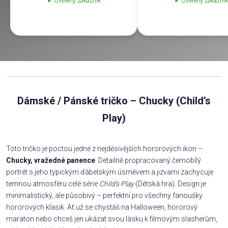
✔ Ověřený zákazník
✔ Ověřený zákazník
Dámské / Pánské tričko – Chucky (Child’s
Play)
Toto tričko je poctou jedné z nejděsivějších hororových ikon –
Chucky, vražedné panence
. Detailně propracovaný černobílý
portrét s jeho typickým ďábelským úsměvem a jizvami zachycuje
temnou atmosféru celé série
Child’s Play
(Dětská hra). Design je
minimalistický, ale působivý – perfektní pro všechny fanoušky
hororových klasik. Ať už se chystáš na Halloween, hororový
maraton nebo chceš jen ukázat svou lásku k filmovým slasherům,