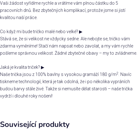
Vaši žádost vyřídíme rychle a vrátíme vám plnou částku do 5
pracovních dnů. Bez zbytečných komplikací, protože jsme si jistí
kvalitou naší práce.
Co když mi bude tričko malé nebo velké?
▶
Stává se, že si velikost ne vždycky sedne. Ale nebojte se, tričko vám
zdarma vyměníme! Stačí nám napsat nebo zavolat, a my vám rychle
pošleme správnou velikost. Žádné zbytečné obavy – my to zvládneme.
Jaká je kvalita triček?
▶
2
Naše trička jsou z 100% bavlny s vysokou gramáží 180 g/m
. Navíc
tiskneme technologií, která je tak odolná, že i po několika vypráních
budou barvy stále živé. Takže si nemusíte dělat starosti – naše trička
vydrží i dlouhé roky nošení!
Související produkty