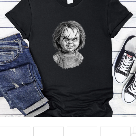
Příležitosti
Domácnost
Kolekce
Oblečení
Přihlášení