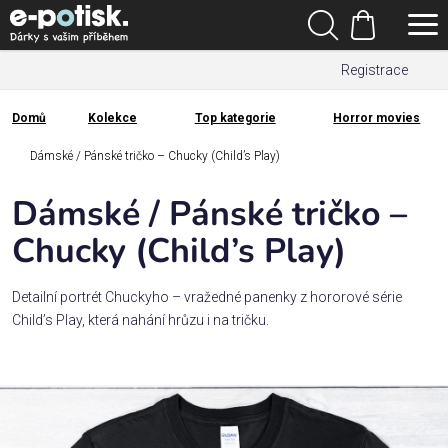
Přejít
Hledat
na
Nákupní
obsah
Registrace
košík
Den
otců
Domů
Kolekce
Top kategorie
Horror movies
Domů
Kategorie
Dámské / Pánské tričko – Chucky (Child’s Play)
Dámské / Pánské tričko –
Dárek
pro
Chucky (Child’s Play)
Rodina
Detailní portrét Chuckyho – vražedné panenky z hororové série
/
Child’s Play, která nahání hrůzu i na tričku.
Láska
Povolání,
zájmy a
sport