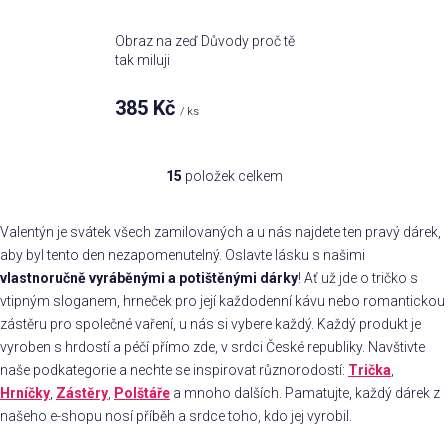
Obraz na zeď Důvody proč tě
tak miluji
385 Kč
/ ks
15
položek celkem
O
v
l
Valentýn je svátek všech zamilovaných a u nás najdete ten pravý dárek,
á
aby byl tento den nezapomenutelný. Oslavte lásku s našimi
d
vlastnoručně vyráběnými a potištěnými dárky
! Ať už jde o tričko s
a
vtipným sloganem, hrneček pro její každodenní kávu nebo romantickou
c
zástěru pro společné vaření, u nás si vybere každý. Každý produkt je
í
vyroben s hrdostí a péčí přímo zde, v srdci České republiky. Navštivte
p
naše podkategorie a nechte se inspirovat různorodostí:
Trička
,
r
Hrníčky
,
Zástěry
,
Polštáře
a mnoho dalších. Pamatujte, každý dárek z
v
našeho e-shopu nosí příběh a srdce toho, kdo jej vyrobil.
k