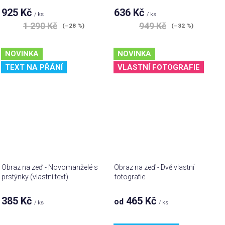
925 Kč
636 Kč
/ ks
/ ks
1 290 Kč
949 Kč
(–28 %)
(–32 %)
NOVINKA
NOVINKA
TEXT NA PŘÁNÍ
VLASTNÍ FOTOGRAFIE
Obraz na zeď - Novomanželé s
Obraz na zeď - Dvě vlastní
prstýnky (vlastní text)
fotografie
385 Kč
465 Kč
od
/ ks
/ ks