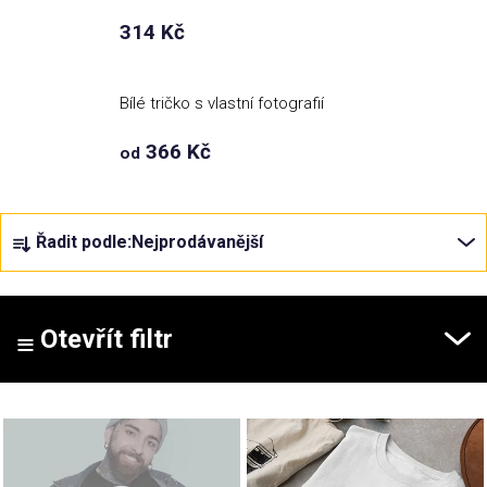
314 Kč
Příležitosti
Bílé tričko s vlastní fotografií
Domácnost
366 Kč
od
Kolekce
Ř
Řadit podle:
Nejprodávanější
Oblečení
a
z
e
Přihlášení
n
Otevřít filtr
í
p
V
r
ý
o
p
d