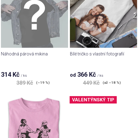
i
u
s
k
p
t
r
ů
o
d
u
Náhodná párová mikina
Bílé tričko s vlastní fotografií
k
t
314 Kč
366 Kč
od
ů
/ ks
/ ks
389 Kč
449 Kč
(–19 %)
(až –18 %)
VALENTÝNSKÝ TIP