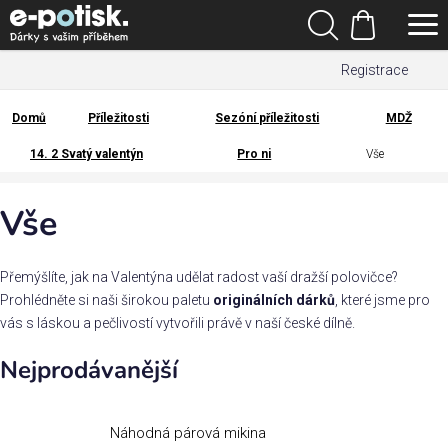
Přejít
Hledat
na
Nákupní
obsah
Registrace
košík
Den
otců
Domů
Příležitosti
Sezóní příležitosti
MDŽ
Domů
14. 2 Svatý valentýn
Pro ni
Vše
Kategorie
Vše
Dárek
pro
Přemýšlíte, jak na Valentýna udělat radost vaší dražší polovičce?
Rodina
Prohlédněte si naši širokou paletu
originálních dárků
, které jsme pro
/
vás s láskou a pečlivostí vytvořili právě v naší české dílně.
Láska
Nejprodávanější
Povolání,
zájmy a
sport
Náhodná párová mikina