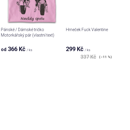
Pánské / Dámské tričko
Hrneček Fuck Valentine
Motorkářský pár (vlastní text)
366 Kč
299 Kč
od
/ ks
/ ks
337 Kč
(–11 %)