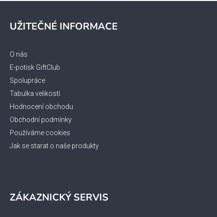
y
Z
v
á
ý
UŽITEČNÉ INFORMACE
p
p
a
i
s
t
O nás
u
í
E-potisk GiftClub
Spolupráce
Tabulka velikostí
Hodnocení obchodu
Obchodní podmínky
Používáme cookies
Jak se starat o naše produkty
ZÁKAZNICKÝ SERVIS