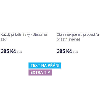
Každý příběh lásky - Obraz na
Obraz jak jsem ti propadl/a
zeď
(vlastní jména)
385 Kč
385 Kč
/ ks
/ ks
TEXT NA PŘÁNÍ
EXTRA TIP