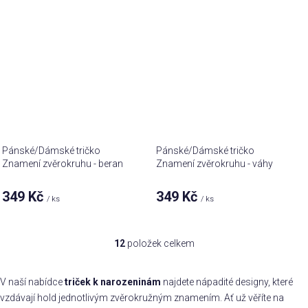
Pánské/Dámské tričko
Pánské/Dámské tričko
Znamení zvěrokruhu - beran
Znamení zvěrokruhu - váhy
349 Kč
349 Kč
/ ks
/ ks
12
položek celkem
O
v
l
V naší nabídce
triček k narozeninám
najdete nápadité designy, které
á
vzdávají hold jednotlivým zvěrokružným znamením. Ať už věříte na