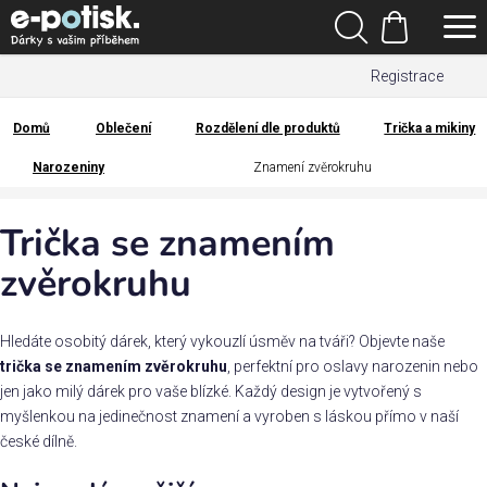
Přejít
Hledat
na
Nákupní
obsah
Registrace
košík
Den
otců
Domů
Oblečení
Rozdělení dle produktů
Trička a mikiny
Domů
Narozeniny
Znamení zvěrokruhu
Kategorie
Trička se znamením
Dárek
pro
zvěrokruhu
Rodina
Hledáte osobitý dárek, který vykouzlí úsměv na tváři? Objevte naše
/
Láska
trička se znamením zvěrokruhu
, perfektní pro oslavy narozenin nebo
jen jako milý dárek pro vaše blízké. Každý design je vytvořený s
myšlenkou na jedinečnost znamení a vyroben s láskou přímo v naší
Povolání,
české dílně.
zájmy a
sport