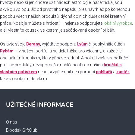
d
hvězdy nebo si jen chcete užít nádech astrologie, naše trička jsou
a
skvělou volbou. Již od prvotního nápadu, přes návrh až po konečnou
c
podobu všech našich produktů, dýchá do nich duše české kreativní
í
práce. Nosit je můžete s hrdostí — nejenže podporujete
lokální výrobce
,
p
ale i vlastníte kousek, ve kterém je zakódovaná osobní příběh.
r
v
Oslavte svoje
Berany
, vyjádřete podporu
Lvům
či poskytněte útěch
k
Rybám
— v našem portfoliu najdete trička pro všechny, a každé je
y
originálním kouskem, který přinese radost. A pokud vaše srdce tluče i
v
pro jiné produkty, nezapomeňte nahlédnout i do našich
hrníčků s
ý
vlastním potiskem
nebo si zpříjemnit den pomocí
polštářů
a
zástěr
,
p
také s osobním dotekem.
i
s
Z
u
á
UŽITEČNÉ INFORMACE
p
a
t
O nás
í
E-potisk GiftClub