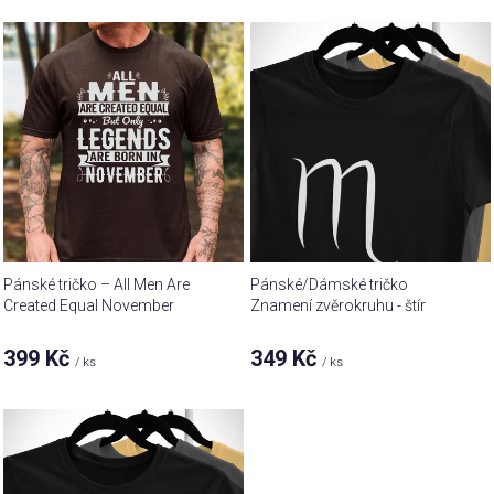
V
r
ý
o
p
d
i
u
s
k
p
t
r
ů
o
d
u
Pánské tričko – All Men Are
Pánské/Dámské tričko
k
Created Equal November
Znamení zvěrokruhu - štír
t
399 Kč
349 Kč
ů
/ ks
/ ks