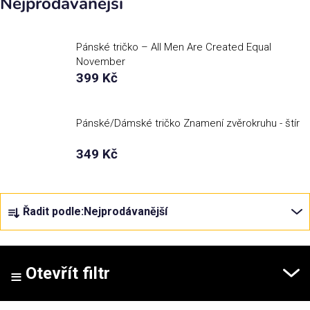
Nejprodávanější
Příležitosti
Pánské tričko – All Men Are Created Equal
November
Domácnost
399 Kč
Kolekce
Pánské/Dámské tričko Znamení zvěrokruhu - štír
349 Kč
Oblečení
Ř
Přihlášení
Řadit podle:
Nejprodávanější
a
z
e
n
Otevřít filtr
í
p