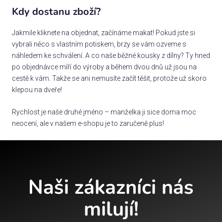
Kdy dostanu zboží?
Jakmile kliknete na objednat, začínáme makat! Pokud jste si
vybrali něco s vlastním potiskem, brzy se vám ozveme s
náhledem ke schválení. A co naše běžné kousky z dílny? Ty hned
po objednávce míří do výroby a během dvou dnů už jsou na
cestě k vám. Takže se ani nemusíte začít těšit, protože už skoro
klepou na dveře!
Rychlost je naše druhé jméno – manželka ji sice doma moc
neocení, ale v našem e-shopu je to zaručeně plus!
Naši zákazníci nás
milují!