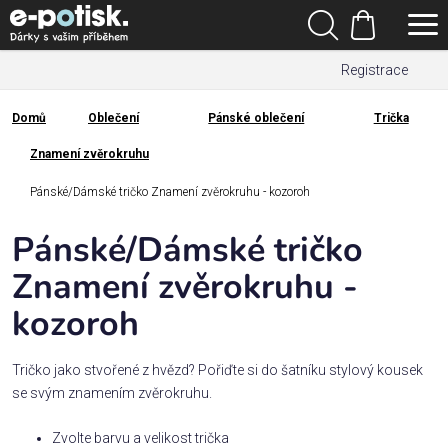
Přejít
Hledat
na
Nákupní
obsah
Registrace
košík
Den
otců
Domů
Oblečení
Pánské oblečení
Trička
Domů
Znamení zvěrokruhu
Kategorie
Pánské/Dámské tričko Znamení zvěrokruhu - kozoroh
Dárek
pro
Pánské/Dámské tričko
Znamení zvěrokruhu -
Rodina
kozoroh
/
Láska
Tričko jako stvořené z hvězd? Pořiďte si do šatníku stylový kousek
Povolání,
se svým znamením zvěrokruhu.
zájmy a
sport
Zvolte barvu a velikost trička