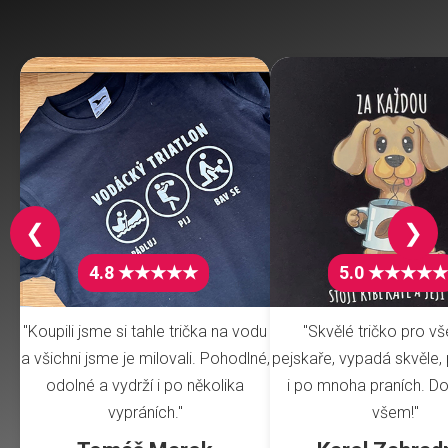
❮
❯
4.8 ★★★★★
5.0 ★★★★★
"Koupili jsme si tahle trička na vodu
"Skvělé tričko pro v
a všichni jsme je milovali. Pohodlné,
pejskaře, vypadá skvěle, 
odolné a vydrží i po několika
i po mnoha praních. Do
vypráních."
všem!"