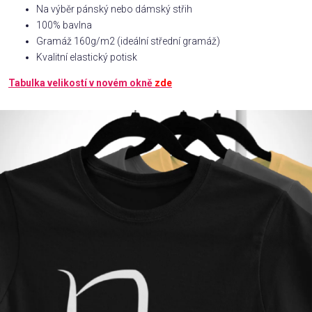
Na výběr pánský nebo dámský střih
100% bavlna
Příležitosti
Gramáž 160g/m2 (ideální střední gramáž)
Kvalitní elastický potisk
Domácnost
Tabulka velikostí v novém okně
zde
Kolekce
Oblečení
Přihlášení