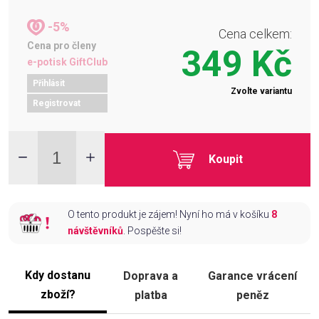
-5%
Cena celkem:
Cena pro členy
349 Kč
e-potisk GiftClub
Přihlásit
Zvolte variantu
Registrovat
Koupit
O tento produkt je zájem! Nyní ho má v košíku
8
návštěvníků
. Pospěšte si!
Kdy dostanu
Doprava a
Garance vrácení
zboží?
platba
peněz