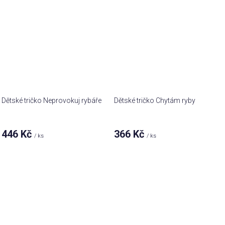
Dětské tričko Neprovokuj rybáře
Dětské tričko Chytám ryby
446 Kč
366 Kč
/ ks
/ ks