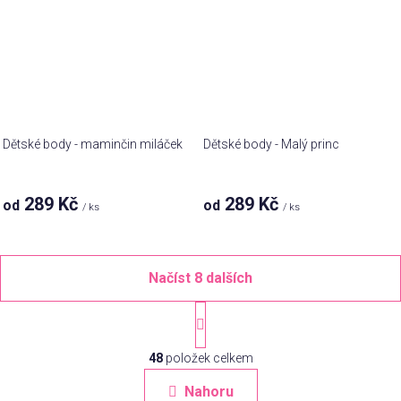
Dětské body - maminčin miláček
Dětské body - Malý princ
289 Kč
289 Kč
od
od
/ ks
/ ks
Načíst 8 dalších
S
t
O
r
á
48
položek celkem
v
n
l
Nahoru
k