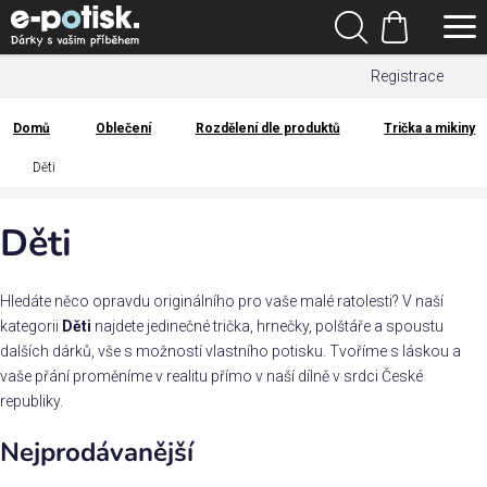
Přejít
Hledat
na
Nákupní
obsah
Registrace
košík
Den
otců
Domů
Oblečení
Rozdělení dle produktů
Trička a mikiny
Domů
Děti
Kategorie
Děti
Dárek
pro
Hledáte něco opravdu originálního pro vaše malé ratolesti? V naší
Rodina
kategorii
Děti
najdete jedinečné trička, hrnečky, polštáře a spoustu
/
dalších dárků, vše s možností vlastního potisku. Tvoříme s láskou a
Láska
vaše přání proměníme v realitu přímo v naší dílně v srdci České
republiky.
Povolání,
Nejprodávanější
zájmy a
sport