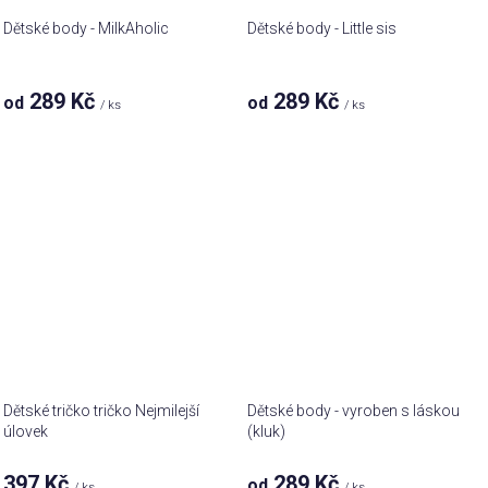
Dětské body - MilkAholic
Dětské body - Little sis
289 Kč
289 Kč
od
od
/ ks
/ ks
Dětské tričko tričko Nejmilejší
Dětské body - vyroben s láskou
úlovek
(kluk)
397 Kč
289 Kč
od
/ ks
/ ks