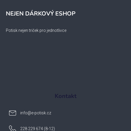
NEJEN DÁRKOVÝ ESHOP
Potisk nejen triček pro jednotlivce
Kontakt
info
@
e-potisk.cz
228 229 674 (8-12)