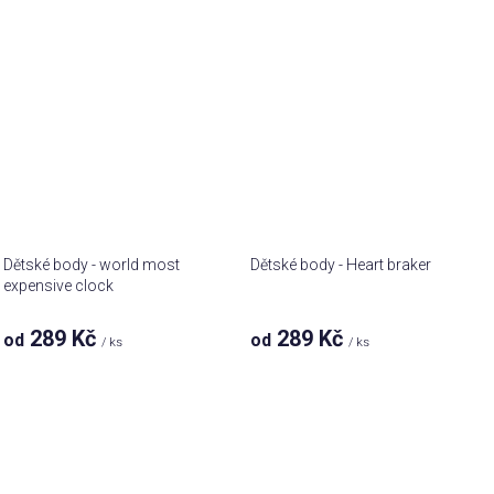
Dětské body - world most
Dětské body - Heart braker
expensive clock
289 Kč
289 Kč
od
od
/ ks
/ ks