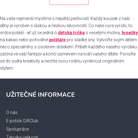
á
o
d
v
a
á
Na vaše nejmenší myslíme s největší pečlivostí. Každý kousek z naší
c
n
dílny je vyroben s láskou a českou šikovností. Co naše ruce vyrobí, to
í
í
srdce potěší - ať už se jedná o
dětská trička
p
s veselými motivy,
hrnečky
r
na kakao nebo pohodlné
polštáře
pro sladké sny. Vytvořte svým dětem
v
něco speciálního s osobním dotekem. Příběh každého našeho výrobku
k
začíná ve vaší fantazii a končí úsměvem na tváři vašeho dítěte. Ponořte
y
se do světa kreativity a nechte svou rodinu vyniknout originálním
v
stylem.
ý
Z
p
i
á
UŽITEČNÉ INFORMACE
s
p
u
a
t
O nás
í
E-potisk GiftClub
Spolupráce
Tabulka velikostí