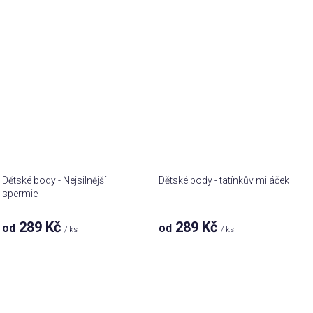
Dětské body - Nejsilnější
Dětské body - tatínkův miláček
spermie
289 Kč
289 Kč
od
od
/ ks
/ ks