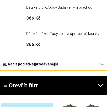
Dětské tričko/body Budu velkým bráchou
Příležitosti
366 Kč
Domácnost
Dětské tričko - Tady se loví opravdové kousky
Kolekce
366 Kč
Oblečení
Ř
Řadit podle:
Nejprodávanější
a
Přihlášení
z
e
n
Otevřít filtr
í
p
V
r