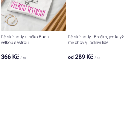
Dětské body / tričko Budu
Dětské body - Brečím, jen když
velkou sestrou
mě chovají oškliví lidé
366 Kč
289 Kč
od
/ ks
/ ks