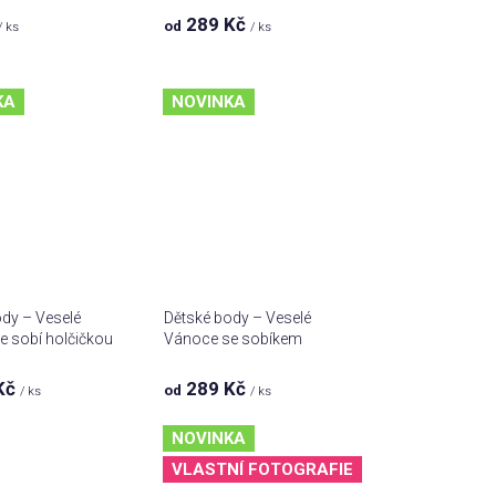
ů
289 Kč
od
/ ks
/ ks
KA
NOVINKA
dy – Veselé
Dětské body – Veselé
e sobí holčičkou
Vánoce se sobíkem
Kč
289 Kč
od
/ ks
/ ks
NOVINKA
VLASTNÍ FOTOGRAFIE