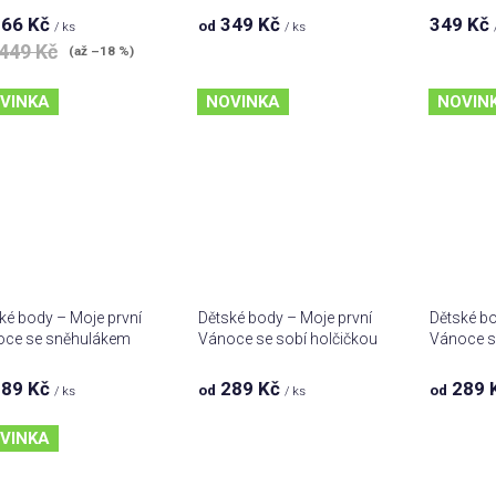
slabost pro štěňata a
66 Kč
349 Kč
349 Kč
od
/ ks
/ ks
čokoládu
449 Kč
(až –18 %)
VINKA
NOVINKA
NOVIN
ké body – Moje první
Dětské body – Moje první
Dětské bo
oce se sněhulákem
Vánoce se sobí holčičkou
Vánoce s
89 Kč
289 Kč
289 
od
od
/ ks
/ ks
VINKA