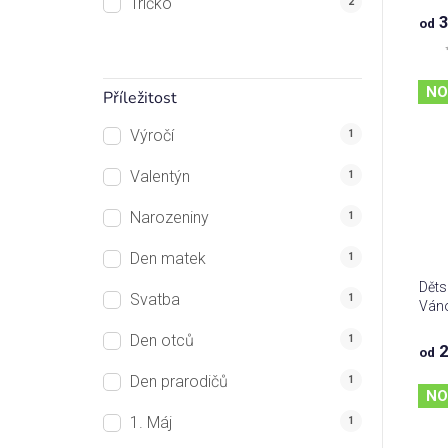
Tričko
2
k
3
od
t
ů
NO
Příležitost
Výročí
1
Valentýn
1
Narozeniny
1
Den matek
1
Děts
Svatba
1
Ván
Den otců
1
2
od
Den prarodičů
1
NO
1. Máj
1