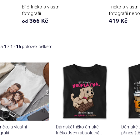
Bílé tričko s vlastní
Tričko s vlastní
fotografií
fotografií nebo
366 Kč
textem
419 Kč
od
ka
1
z
1
-
16
položek celkem
tričko s vlastní
Dámské tričko ámské
Dámské tr
rafií
tričko Jsem absolutně
přines št
neúplatná, ale mám
budu mil