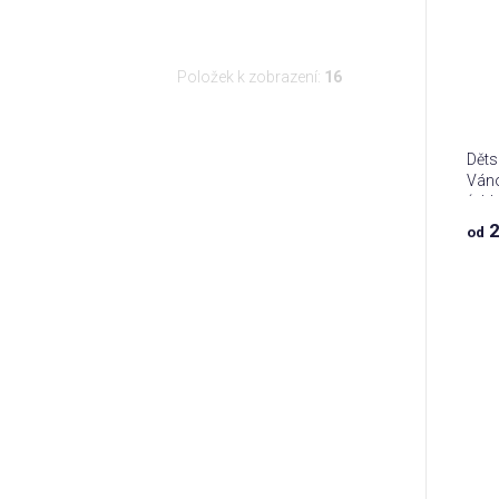
Položek k zobrazení:
16
Děts
Ván
(chl
2
od