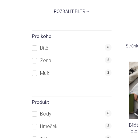
p
ROZBALIT FILTR
a
n
e
Pro koho
l
Strán
Dítě
6
Žena
2
V
ý
Muž
2
p
i
s
Produkt
p
r
Body
6
o
Bílé 
Hrneček
d
2
fotog
u