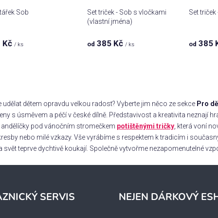
tářek Sob
Set triček - Sob s vločkami
Set triček
(vlastní jména)
 Kč
385 Kč
385 
od
od
/ ks
/ ks
O
v
 udělat dětem opravdu velkou radost? Vyberte jim něco ze sekce
Pro dě
l
eny s úsměvem a péčí v české dílně. Představivost a kreativita neznají hr
á
či andělíčky pod vánočním stromečkem
potištěnými tričky
, která voní 
d
 kresby nebo milé vzkazy. Vše vyrábíme s respektem k tradicím i souča
a
c
na svět teprve dychtivě koukají. Společně vytvořme nezapomenutelné vz
í
p
r
v
ZNICKÝ SERVIS
NEJEN DÁRKOVÝ ES
k
y