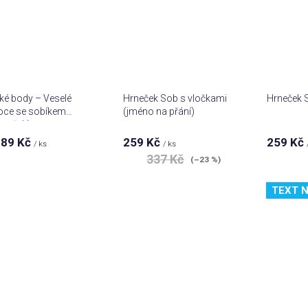
ké body – Veselé
Hrneček Sob s vločkami
Hrneček S
oce se sobíkem
(jméno na přání)
apeček)
89 Kč
259 Kč
259 Kč
/ ks
/ ks
337 Kč
(–23 %)
TEXT N