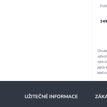
Polš
349
Chcete
vytvoř
čerti 
jejich
kteří 
Z
á
UŽITEČNÉ INFORMACE
ZÁKA
p