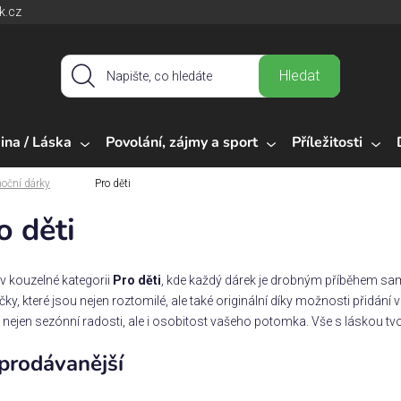
k.cz
Hledat
ina / Láska
Povolání, zájmy a sport
Příležitosti
oční dárky
Pro děti
o děti
e v kouzelné kategorii
Pro děti
, kde každý dárek je drobným příběhem sam
čky, které jsou nejen roztomilé, ale také originální díky možnosti přidání v
 nejen sezónní radosti, ale i osobitost vašeho potomka. Vše s láskou tv
prodávanější