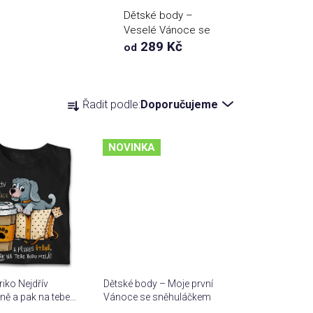
Dětské body –
Veselé Vánoce se
sobíkem
289 Kč
od
(chlapeček)
Ř
Řadit podle:
Doporučujeme
a
z
e
NOVINKA
n
í
p
r
o
d
u
iko Nejdřív
Dětské body – Moje první
k
ěně a pak na tebe
Vánoce se sněhuláčkem
t
á