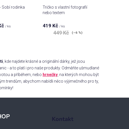
 - Sobí rodinka
Tričko s vlastní fotografií
nebo textem
Kč
419 Kč
/ ks
/ ks
449 Kč
(–6 %)
ti
, kde najdete krásné a originální dárky, jež jsou
anic - a to platí i pro naše produkty. Odměňte ušmudlané
novotou a příběhem, nebo
hrnečky
, na kterých mohou být
sným trendům, abychom nabídli něco výjimečného pro ty,
pomínky!
HOP
Kontakt