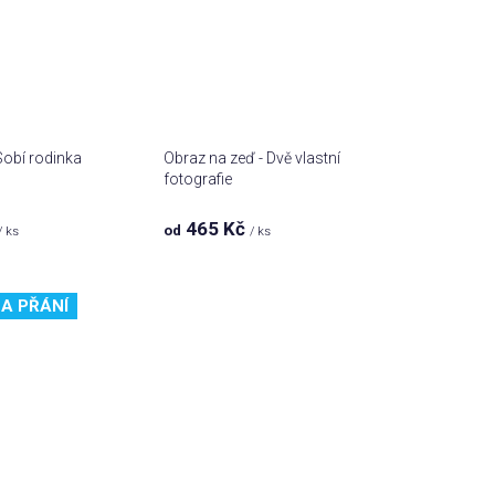
obí rodinka
Obraz na zeď - Dvě vlastní
fotografie
465 Kč
od
/ ks
/ ks
A PŘÁNÍ